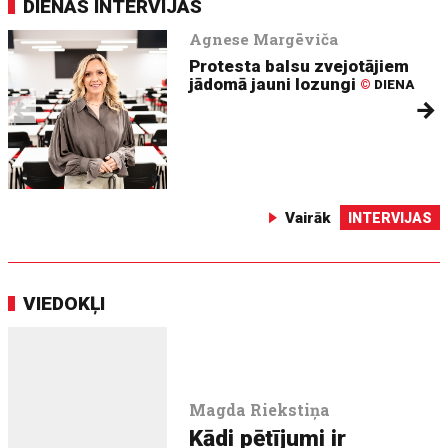
DIENAS INTERVIJAS
Agnese Margēviča
Protesta balsu zvejotājiem
jādomā jauni lozungi
©
DIENA
Vairāk
INTERVIJAS
VIEDOKĻI
Magda Riekstiņa
Kādi pētījumi ir