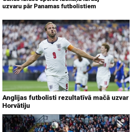
uzvaru pār Panamas futbolistiem
Anglijas futbolisti rezultatīvā mačā uzvar
Horvātiju