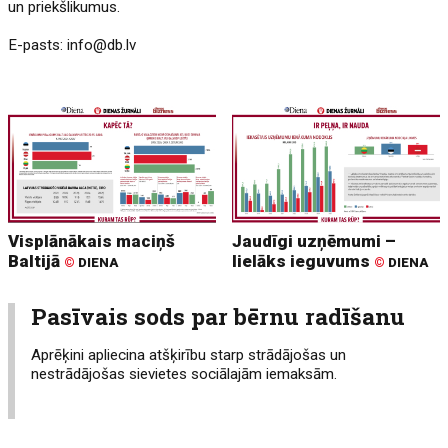
un priekšlikumus.
E-pasts:
info@db.lv
Visplānākais maciņš
Jaudīgi uzņēmumi –
Baltijā
lielāks ieguvums
©
DIENA
©
DIENA
Pasīvais sods par bērnu radīšanu
Aprēķini apliecina atšķirību starp strādājošas un
nestrādājošas sievietes sociālajām iemaksām.