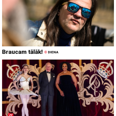
Braucam tālāk!
©
DIENA