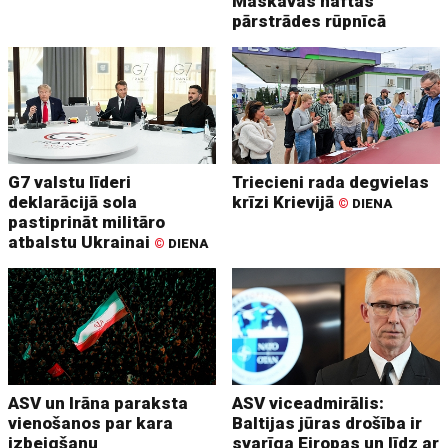
Maskavas naftas
pārstrādes rūpnīcā
G7 valstu līderi
Triecieni rada degvielas
deklarācijā sola
krīzi Krievijā
©
DIENA
pastiprināt militāro
atbalstu Ukrainai
©
DIENA
ASV un Irāna paraksta
ASV viceadmirālis:
vienošanos par kara
Baltijas jūras drošība ir
izbeigšanu
svarīga Eiropas un līdz ar