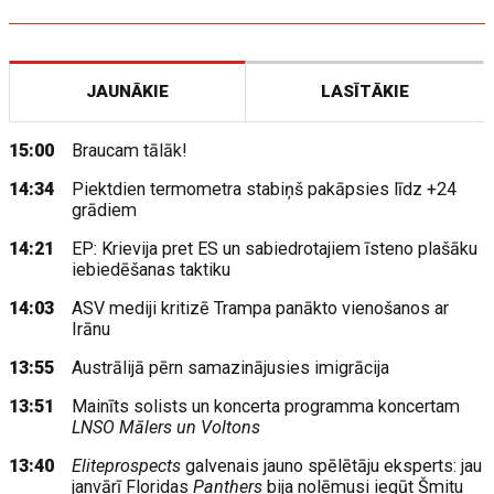
JAUNĀKIE
LASĪTĀKIE
15:00
Braucam tālāk!
14:34
Piektdien termometra stabiņš pakāpsies līdz +24
grādiem
14:21
EP: Krievija pret ES un sabiedrotajiem īsteno plašāku
iebiedēšanas taktiku
14:03
ASV mediji kritizē Trampa panākto vienošanos ar
Irānu
13:55
Austrālijā pērn samazinājusies imigrācija
13:51
Mainīts solists un koncerta programma koncertam
LNSO Mālers un Voltons
13:40
Eliteprospects
galvenais jauno spēlētāju eksperts: jau
janvārī Floridas
Panthers
bija nolēmusi iegūt Šmitu