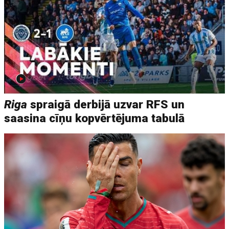
Riga
spraigā derbijā uzvar RFS un
saasina cīņu kopvērtējuma tabulā