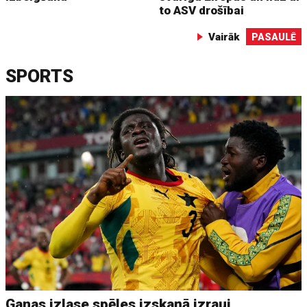
to ASV drošībai
Vairāk
PASAULĒ
SPORTS
Ganas izlase spēles izskaņā izrauj