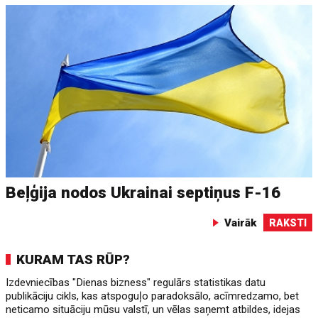
Beļģija nodos Ukrainai septiņus F-16
Vairāk
RAKSTI
KURAM TAS RŪP?
Izdevniecības "Dienas bizness" regulārs statistikas datu
publikāciju cikls, kas atspoguļo paradoksālo, acīmredzamo, bet
neticamo situāciju mūsu valstī, un vēlas saņemt atbildes, idejas