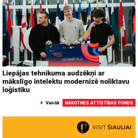
Liepājas tehnikuma audzēkņi ar
mākslīgo intelektu modernizē noliktavu
loģistiku
Vairāk
NĀKOTNES ATTĪSTĪBAS FONDS