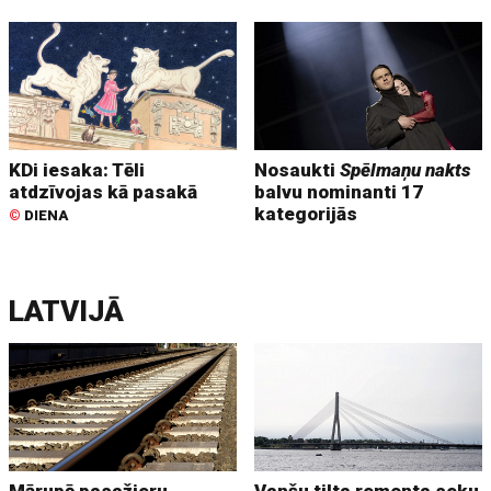
KDi iesaka: Tēli
Nosaukti
Spēlmaņu nakts
atdzīvojas kā pasakā
balvu nominanti 17
kategorijās
©
DIENA
LATVIJĀ
Mārupē pasažieru
Vanšu tilta remonta seku