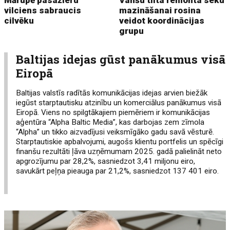
vilciens sabraucis
mazināšanai rosina
cilvēku
veidot koordinācijas
grupu
Baltijas idejas gūst panākumus visā
Eiropā
Baltijas valstīs radītās komunikācijas idejas arvien biežāk
iegūst starptautisku atzinību un komerciālus panākumus visā
Eiropā. Viens no spilgtākajiem piemēriem ir komunikācijas
aģentūra “Alpha Baltic Media”, kas darbojas zem zīmola
“Alpha” un tikko aizvadījusi veiksmīgāko gadu savā vēsturē.
Starptautiskie apbalvojumi, augošs klientu portfelis un spēcīgi
finanšu rezultāti ļāva uzņēmumam 2025. gadā palielināt neto
apgrozījumu par 28,2%, sasniedzot 3,41 miljonu eiro,
savukārt peļņa pieauga par 21,2%, sasniedzot 137 401 eiro.