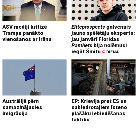
ASV mediji kritizē
Eliteprospects
galvenais
Trampa panākto
jauno spēlētāju eksperts:
vienošanos ar Irānu
jau janvārī Floridas
Panthers
bija nolēmusi
iegūt Šmitu
©
DIENA
Austrālijā pērn
EP: Krievija pret ES un
samazinājusies
sabiedrotajiem īsteno
imigrācija
plašāku iebiedēšanas
taktiku