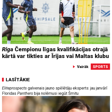
Riga
Čempionu līgas kvalifikācijas otrajā
kārtā var tikties ar Īrijas vai Maltas klubu
Vairāk
SPORTS
LASĪTĀKIE
Eliteprospects
galvenais jauno spēlētāju eksperts: jau janvārī
Floridas
Panthers
bija nolēmusi iegūt Šmitu