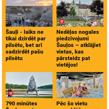
Šauļi - laiks ne
Nedēļas nogales
tikai dzirdēt par
piedzīvojumi
pilsētu, bet arī
Šauļos – atklājiet
sadzirdēt pašu
vietas, kas
pilsētu
pārsteidz pat
vietējos!
790 minūtes
Pēc šo vietu