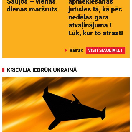
Šauļos – vienas
apmeklēšanas
dienas maršruts
jutīsies tā, kā pēc
nedēļas gara
atvaļinājuma !
Lūk, kur to atrast!
Vairāk
VISITSIAULIAI.LT
KRIEVIJA IEBRŪK UKRAINĀ