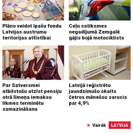
Plāno veidot īpašu fondu
Ceļu satiksmes
Latvijas austrumu
negadījumā Zemgalē
teritorijas attīstībai
gājis bojā motociklists
Par Satversmei
Latvijā reģistrēto
atbilstošu atzīst pensiju
jaundzimušo skaits
otrā līmeņa iemaksu
četros mēnešos sarucis
likmes terminētu
par 4,9%
samazināšanu
Vairāk
LATVIJĀ