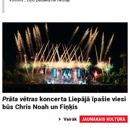
Voltons
, ziņo pasākuma rīkotāji
Prāta vētras
koncerta Liepājā īpašie viesi
būs Chris Noah un Fiņķis
Vairāk
JAUNĀKAIS KULTŪRĀ