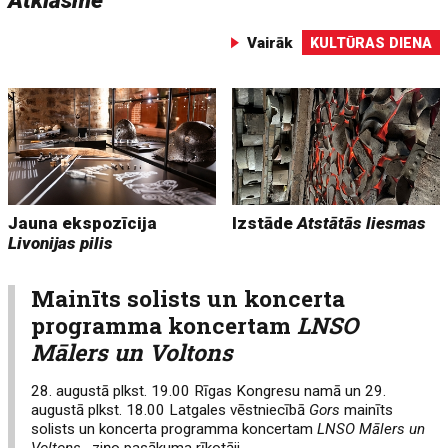
Atklāsme
Vairāk
KULTŪRAS DIENA
Jauna ekspozīcija
Izstāde
Atstātās liesmas
Livonijas pilis
Mainīts solists un koncerta
programma koncertam
LNSO
Mālers un Voltons
28. augustā plkst. 19.00 Rīgas Kongresu namā un 29.
augustā plkst. 18.00 Latgales vēstniecībā
Gors
mainīts
solists un koncerta programma koncertam
LNSO Mālers un