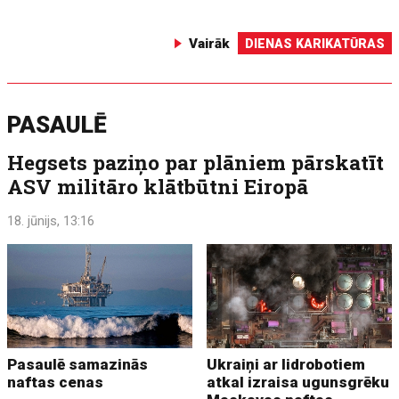
Vairāk
DIENAS KARIKATŪRAS
PASAULĒ
Hegsets paziņo par plāniem pārskatīt
ASV militāro klātbūtni Eiropā
18. jūnijs, 13:16
Pasaulē samazinās
Ukraiņi ar lidrobotiem
naftas cenas
atkal izraisa ugunsgrēku