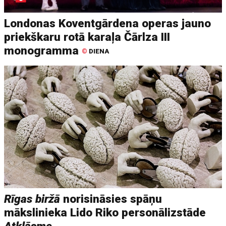
Londonas Koventgārdena operas jauno
priekškaru rotā karaļa Čārlza III
monogramma
©
DIENA
Rīgas biržā
norisināsies spāņu
mākslinieka Lido Riko personālizstāde