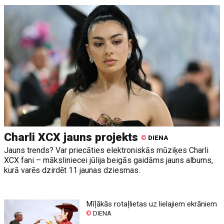
Charli XCX jauns projekts
©
DIENA
Jauns trends? Var priecāties elektroniskās mūziķes Charli
XCX fani – māksliniecei jūlija beigās gaidāms jauns albums,
kurā varēs dzirdēt 11 jaunas dziesmas.
Mīļākās rotaļlietas uz lielajiem ekrāniem
©
DIENA