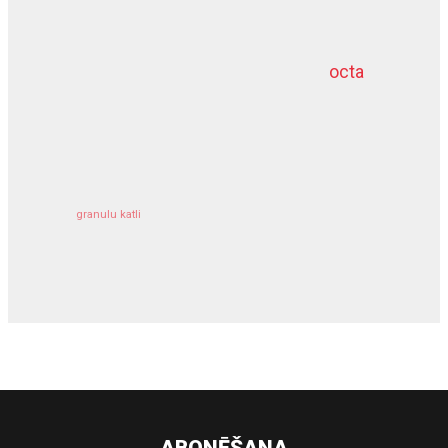
meliorācijas darbi
octa
dziļurbums
kravu apdrošināšana
granulu katli
siltumsūknis