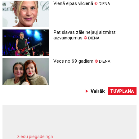
Vienā elpas vilcienā
©
DIENA
Pat slavas zāle neļauj aizmirst
aizvainojumus
©
DIENA
Vecs no 69 gadiem
©
DIENA
Vairāk
TUVPLĀNĀ
ziedu piegāde rīgā