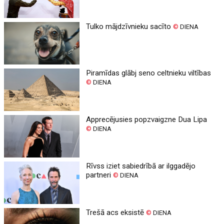
Tulko mājdzīvnieku sacīto
©
DIENA
Piramīdas glābj seno celtnieku viltības
©
DIENA
Apprecējusies popzvaigzne Dua Lipa
©
DIENA
Rīvss iziet sabiedrībā ar ilggadējo
partneri
©
DIENA
Trešā acs eksistē
©
DIENA