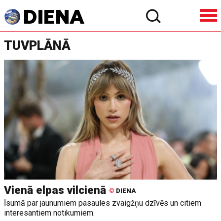
TUVPLĀNĀ
Vienā elpas vilcienā
©
DIENA
Īsumā par jaunumiem pasaules zvaigžņu dzīvēs un citiem
interesantiem notikumiem.