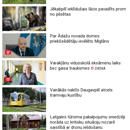
Jēkabpilī ieklīdušais lācis pavadīts prom
no pilsētas
Par Ādažu novada domes
priekšsēdētāju ievēlēts Miglāns
Varakļānu vidusskolā eksāmenu laiks
bez gaisa trauksmes
©
DIENA
Vairākās naktīs Daugavpilī atcels
tramvaju kustību
Latgales tūrisma pakalpojumu sniedzēji
norāda uz kritisku situāciju nozarē
saistībā ar dronu ielidošanu