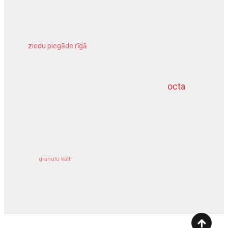
ziedu piegāde rīgā
meliorācijas darbi
octa
dziļurbums
kravu apdrošināšana
granulu katli
siltumsūknis