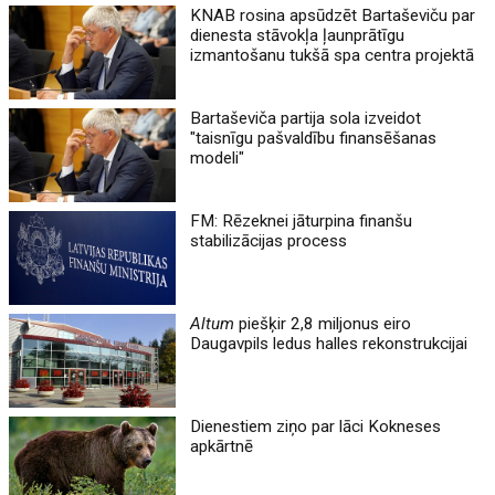
KNAB rosina apsūdzēt Bartaševiču par
dienesta stāvokļa ļaunprātīgu
izmantošanu tukšā spa centra projektā
Bartaševiča partija sola izveidot
"taisnīgu pašvaldību finansēšanas
modeli"
FM: Rēzeknei jāturpina finanšu
stabilizācijas process
Altum
piešķir 2,8 miljonus eiro
Daugavpils ledus halles rekonstrukcijai
Dienestiem ziņo par lāci Kokneses
apkārtnē