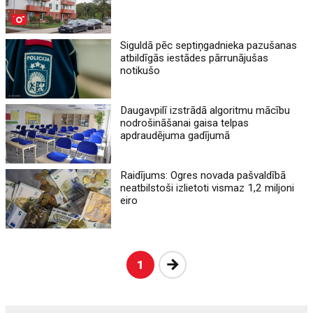
Siguldā pēc septiņgadnieka pazušanas
atbildīgās iestādes pārrunājušas
notikušo
Daugavpilī izstrādā algoritmu mācību
nodrošināšanai gaisa telpas
apdraudējuma gadījumā
Raidījums: Ogres novada pašvaldībā
neatbilstoši izlietoti vismaz 1,2 miljoni
eiro
Nākošā
1