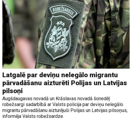
Latgalē par deviņu nelegālo migrantu
pārvadāšanu aizturēti Polijas un Latvijas
pilsoņi
Augšdaugavas novadā un Krāslavas novadā šonedēļ
robežsargi sadarbībā ar Valsts policija par deviņu nelegālo
migrantu pārvadāšanu aizturējuši Polijas un Latvijas pilsoņus,
informēja Valsts robežsardze.