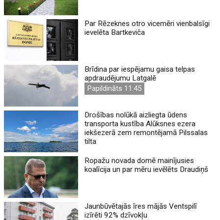
Par Rēzeknes otro vicemēri vienbalsīgi
ievelēta Bartkeviča
Brīdina par iespējamu gaisa telpas
apdraudējumu Latgalē
Papildināts 11:45
Drošības nolūkā aizliegta ūdens
transporta kustība Alūksnes ezera
iekšezerā zem remontējamā Pilssalas
tilta
Ropažu novada domē mainījusies
koalīcija un par mēru ievēlēts Draudiņš
Jaunbūvētajās īres mājās Ventspilī
izīrēti 92% dzīvokļu