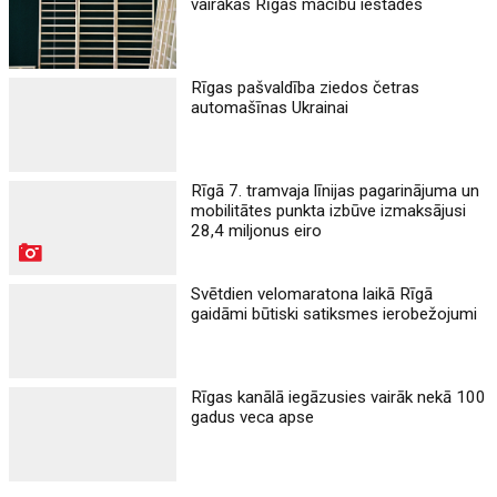
vairākas Rīgas mācību iestādes
Rīgas pašvaldība ziedos četras
automašīnas Ukrainai
Rīgā 7. tramvaja līnijas pagarinājuma un
mobilitātes punkta izbūve izmaksājusi
28,4 miljonus eiro
Svētdien velomaratona laikā Rīgā
gaidāmi būtiski satiksmes ierobežojumi
Rīgas kanālā iegāzusies vairāk nekā 100
gadus veca apse