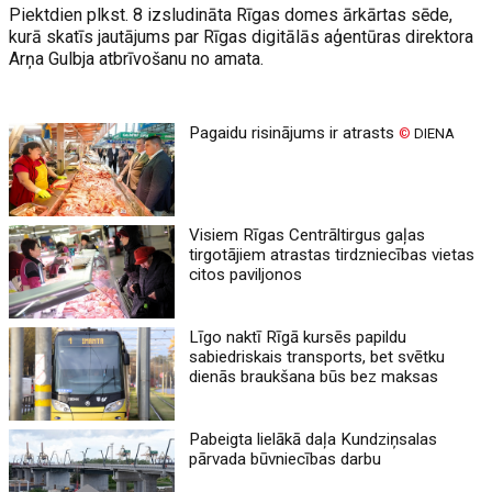
Piektdien plkst. 8 izsludināta Rīgas domes ārkārtas sēde,
kurā skatīs jautājums par Rīgas digitālās aģentūras direktora
Arņa Gulbja atbrīvošanu no amata.
Pagaidu risinājums ir atrasts
©
DIENA
Visiem Rīgas Centrāltirgus gaļas
tirgotājiem atrastas tirdzniecības vietas
citos paviljonos
Līgo naktī Rīgā kursēs papildu
sabiedriskais transports, bet svētku
dienās braukšana būs bez maksas
Pabeigta lielākā daļa Kundziņsalas
pārvada būvniecības darbu