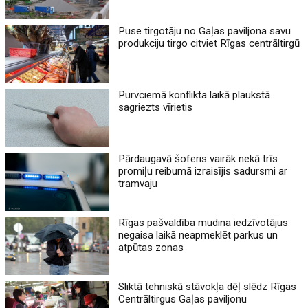
Puse tirgotāju no Gaļas paviljona savu
produkciju tirgo citviet Rīgas centrāltirgū
Purvciemā konflikta laikā plaukstā
sagriezts vīrietis
Pārdaugavā šoferis vairāk nekā trīs
promiļu reibumā izraisījis sadursmi ar
tramvaju
Rīgas pašvaldība mudina iedzīvotājus
negaisa laikā neapmeklēt parkus un
atpūtas zonas
Sliktā tehniskā stāvokļa dēļ slēdz Rīgas
Centrāltirgus Gaļas paviljonu