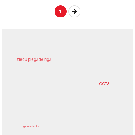
Nākošā
1
ziedu piegāde rīgā
meliorācijas darbi
octa
dziļurbums
kravu apdrošināšana
granulu katli
siltumsūknis