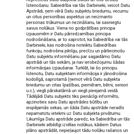
īstenošanu. Sabiedrība vai tās Darbinieki, veicot Datu
Apstrādi, ņem vērā Datu subjektu briedumu, vecumu
un citus personības aspektus un neizmanto
personas trūkumus un nezināšanu, lai sasniegtu
savus nolūkus. Viena no godprātības principa
izpausmēm ir Datu pārredzamības principa
nodrošināšana, ar to saprotot, ka Sabiedrība vai tās
Darbinieki, kas nodrošina noteiktu Sabiedrības
funkciju, nodrošina pilnīgu, precīzu un pārliecinošu
Datu subjektu informēšanu par sagaidāmo Datu
apstrādi un tās sekām, ja nav ierobežojumu šādas
informācijas izpaušanai. Turklāt, lai šo principu
īstenotu, Datu subjektam informācija ir jānodrošina
kodolīgā, saprotamā (ņemot vērā Datu subjekta
briedumu un citas īpašības, piemēram, bērni, seniori
u.c.), viegli pārskatāmā un viegli pieejamā veidā.
Tādējādi Datu subjekts tiks pienācīgi informēts,
apzinoties savu Datu apstrādes būtību un
iespējamās sekas, un šāda Datu apstrāde neradīs
nepamatotu ietekmi uz Datu subjekta privātumu.
Likumīga Datu apstrāde paredz, ka Sabiedrība un tās
Darbinieki atbildīgi izvēlas nolūkus, kādiem Datus
plāno apstrādāt, nepieļaujot tādu nolūku rašanos un