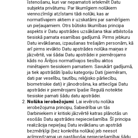
īstenošanu, kuri var nepamatoti ietekmēt Datu
subjekta privātumu. Par likumīgiem nolūkiem
viennozīmīgi atzīstami tādi nolūki, kas ar
normatīvajiem aktiem ir uzskatāmi par samērīgiem
un pieļaujamiem. Otrs būtisks likumības principa
aspekts ir Datu apstrādes uzsākšana tikai atbilstoša
tiesiskā pamata esamības gadījumā. Pirms jebkuru
Datu ievākšanas, izpaušanas trešajām personām, kā
arī pirms ievākto Datu apstrādes nolūka maiņas ir
jāizvērtē, vai šādai Datu apstrādei ir piemērojams
kāds no Ārējos normatīvajos tiesību aktos
minētajiem tiesiskiem pamatiem. Savukārt gadījumā,
ja tiek apstrādāti īpašu kategoriju Dati (piemēram,
dati par veselību, tautību, reliģisko pārliecību,
biometriskie dati) ir jānodrošina, ka attiecīgai Datu
apstrādei ir piemērojami īpašie Regulā noteiktie
tiesiskie pamati šādu datu apstrādei.
Nolūka ierobežojumi
. Lai ievērotu nolūka
ierobežojuma principu, Sabiedrībai un tās
Darbiniekiem ir kritiski jāizvērtē katras plānotās un
esošās Datu apstrādes nepieciešamība. Šī principa
realizācija nepieļauj Datu ievākšanu un apstrādi
bezmērķīgi (bez konkrēta nolūka) jeb neesot
acīmredzamai un pastāvošai nepieciešamībai šādu