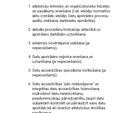
atbilstošu tehnisko un organizatorisko līdzekļu
un pasākumu ieviešana (t.sk. iekšējo normatīvo
aktu izstrāde, iekšējo Datu apstrādes procesu
auditu veikšana, darbinieku apmācība);
aktuālu procedūru/instrukciju attiecībā uz
apstrādes darbībām uzturēšana;
ietekmes novērtējuma veikšana (ja
nepieciešams);
Datu apstrādes reģistra ieviešana un
uzturēšana (ja nepieciešams);
Datu aizsardzības speciālista norīkošana (ja
nepieciešams);
Datu aizsardzības “pēc noklusējuma” un
integrētas datu aizsardzības īstenošana,
nodrošinot datu minimizēšanu,
pseidonimizāciju, pārredzamību, ļaujot datu
subjektam kontrolēt un pārraudzīt savu datu
apstrādi, kā arī ieviešot atbilstošus drošības
pasākumus;