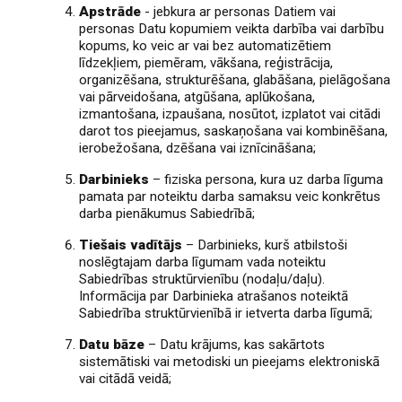
Apstrāde
- jebkura ar personas Datiem vai
personas Datu kopumiem veikta darbība vai darbību
kopums, ko veic ar vai bez automatizētiem
līdzekļiem, piemēram, vākšana, reģistrācija,
organizēšana, strukturēšana, glabāšana, pielāgošana
vai pārveidošana, atgūšana, aplūkošana,
izmantošana, izpaušana, nosūtot, izplatot vai citādi
darot tos pieejamus, saskaņošana vai kombinēšana,
ierobežošana, dzēšana vai iznīcināšana;
Darbinieks
– fiziska persona, kura uz darba līguma
pamata par noteiktu darba samaksu veic konkrētus
darba pienākumus Sabiedrībā;
Tiešais vadītājs
– Darbinieks, kurš atbilstoši
noslēgtajam darba līgumam vada noteiktu
Sabiedrības struktūrvienību (nodaļu/daļu).
Informācija par Darbinieka atrašanos noteiktā
Sabiedrība struktūrvienībā ir ietverta darba līgumā;
Datu bāze
– Datu krājums, kas sakārtots
sistemātiski vai metodiski un pieejams elektroniskā
vai citādā veidā;