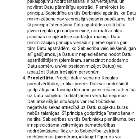
pakalpojumu nodrošināšanai ir pārvērtējama, un
novērst Datu pārmērīgu apstrādi. Piemērojot šo
principu, Sabiedrība un tās Darbinieki apzinās, ka Datu
minimizēšana nav vienreizēji veicams pasākums, bet
šī principa īstenošana Datu apstrādes ciklā būtu
jāveic regulāri, jo darījumu vide, normatīvo aktu
prasības un apkārtējie apstākļi ir mainīgi. Datu
minimizācijas princips vienādi ir piemērojams gan
tām Datu apstrādēm, ko Sabiedrība veic iekšienē, gan
arī gadījumos, ja Datus ir nepieciešams nodot Datu
apstrādātājiem (piemēram, samazinot nododamo
Datu apmēru un/vai pseidonimizējot Datus) vai
izpaužot Datus trešajām personām.
Precizitāte
. Precīzi dati ir viena no Regulas
pamatvērtībām, jo tikai precīzi Dati var nodrošināt
godprātīgu un taisnīgu lēmumu pieņemšanu attiecībā
uz Datu subjektu. Turklāt jāņem vērā, ka neprecīzi
Dati atsevišķās situācijās var radīt būtiskas
negatīvās sekas attiecībā uz Datu subjektu, kuras
nebūs taisnīgas. Šī principa godprātīga īstenošana ir
ne tikai Sabiedrības un tās Darbinieku pienākums, bet
ir nepieciešama veiksmīgas pamatdarbības
nodrošināšanai, līdz ar to Sabiedrība izstrādā
mehānismus (piemēram, iekļaujot līgumos vai