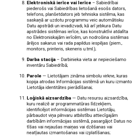
Elektroniskā ierīce vai Ierīce
– Sabiedrībai
piederošs vai Sabiedrības lietošanā esošs dators,
telefons, planšetdators jeb tehniska sistēma, kas
saskaņā ar uzdotu programmu veic automātisku
Datu apstrādi un ievadizvadi, kā arī jebkura Datu
apstrādes sistēmas ierīce, kas konstruktīvi atdalīta
no Elektroniskajām ierīcēm, un nodrošina sistēmas
ārējos sakarus vai rada papildus iespējas (piem.,
monitors, printeris, skeneris u.tml.);
Darba stacija
– Darbinieka vieta ar nepieciešamo
inventāru Sabiedrībā;
Parole
— Lietotājam zināma simbolu virkne, kuras
kopija atrodas Informācijas sistēmā un kuru izmanto
Lietotāja identitātes pierādīšanai;
Loģiskā aizsardzība
— Datu resursu aizsardzība,
kuru realizē ar programmatūras līdzekļiem,
identificējot informācijas sistēmas Lietotāju,
pārbaudot viņa pilnvaru atbilstību attiecīgajām
darbībām informācijas sistēmā, pasargājot Datus no
tīšas vai nejaušas maiņas vai dzēšanas vai
neatļautas izmantošanas vai izplatīšanas;