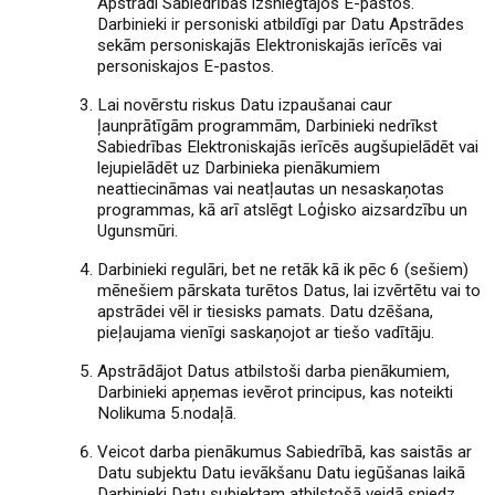
Apstrādi Sabiedrības izsniegtajos E-pastos.
Darbinieki ir personiski atbildīgi par Datu Apstrādes
sekām personiskajās Elektroniskajās ierīcēs vai
personiskajos E-pastos.
Lai novērstu riskus Datu izpaušanai caur
ļaunprātīgām programmām, Darbinieki nedrīkst
Sabiedrības Elektroniskajās ierīcēs augšupielādēt vai
lejupielādēt uz Darbinieka pienākumiem
neattiecināmas vai neatļautas un nesaskaņotas
programmas, kā arī atslēgt Loģisko aizsardzību un
Ugunsmūri.
Darbinieki regulāri, bet ne retāk kā ik pēc 6 (sešiem)
mēnešiem pārskata turētos Datus, lai izvērtētu vai to
apstrādei vēl ir tiesisks pamats. Datu dzēšana,
pieļaujama vienīgi saskaņojot ar tiešo vadītāju.
Apstrādājot Datus atbilstoši darba pienākumiem,
Darbinieki apņemas ievērot principus, kas noteikti
Nolikuma 5.nodaļā.
Veicot darba pienākumus Sabiedrībā, kas saistās ar
Datu subjektu Datu ievākšanu Datu iegūšanas laikā
Darbinieki Datu subjektam atbilstošā veidā sniedz