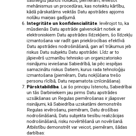
sasniegtu jaunos nolūkus, piemēram, ieviešot
mehānismus un procedūras, kas noteiktu kārtību,
kādā pārskatāms veiktās Datu apstrādes apjoms
nolūku maiņas gadījumā.
Integritāte un konfidencialitāte
. Ievērojot to, ka
mūsdienās Datu apstrāde galvenokārt notiek ar
elektroniskiem Datu apstrādes līdzekļiem, šo līdzekļu
izmantošana var radīt gan priekšrocības efektīvā
Datu apstrādes nodrošināšanā, gan arī trūkumus jeb
riskus Datu subjektu Datu apstrādei. Līdz ar to
jāpievērš uzmanību tehnisko un organizatorisko
risinājumu ieviešanai Sabiedrībā, lai pēc iespējas
samazinātu riskus Datiem, kurus rada tehnoloģiju
izmantošana (piemēram, Datu nokļūšana trešo
personu rīcībā, Datu nepamatota iznīcināšana).
Pārsktabildība
. Lai šo principu īstenotu, Sabiedrībai
un tās Darbiniekiem jau pirms Datu apstrādes
uzsākšanas un Regulas piemērošanas ir jāapsver
risinājumi, kā Sabiedrība uzskatāmi demonstrēs
Regulas ievērošanu, piemēram, Datu drošības
nodrošināšanā, Datu subjekta tiesību realizācijas
nodrošināšanā, risku novērtēšanā un novēršanā.
Atbilstību demonstrēt var veicot, piemēram, šādas
darbības: