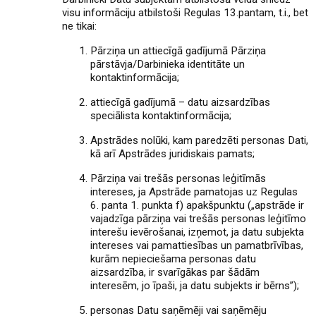
visu informāciju atbilstoši Regulas 13.pantam, t.i., bet
ne tikai:
Pārziņa un attiecīgā gadījumā Pārziņa
pārstāvja/Darbinieka identitāte un
kontaktinformācija;
attiecīgā gadījumā – datu aizsardzības
speciālista kontaktinformācija;
Apstrādes nolūki, kam paredzēti personas Dati,
kā arī Apstrādes juridiskais pamats;
Pārziņa vai trešās personas leģitīmās
intereses, ja Apstrāde pamatojas uz Regulas
6. panta 1. punkta f) apakšpunktu („apstrāde ir
vajadzīga pārziņa vai trešās personas leģitīmo
interešu ievērošanai, izņemot, ja datu subjekta
intereses vai pamattiesības un pamatbrīvības,
kurām nepieciešama personas datu
aizsardzība, ir svarīgākas par šādām
interesēm, jo īpaši, ja datu subjekts ir bērns”);
personas Datu saņēmēji vai saņēmēju