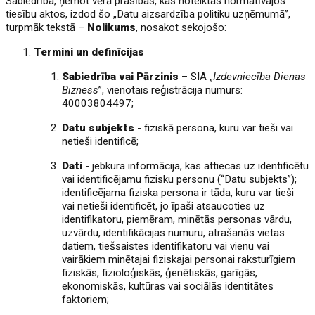
Sabiedrība, ņemot vērā prasības, kas noteiktas normatīvajos
tiesību aktos, izdod šo „Datu aizsardzība politiku uzņēmumā”,
turpmāk tekstā –
Nolikums
, nosakot sekojošo:
Termini un definīcijas
Sabiedrība vai Pārzinis
– SIA „
Izdevniecība Dienas
Bizness
”, vienotais reģistrācija numurs:
40003804497;
Datu subjekts
- fiziskā persona, kuru var tieši vai
netieši identificē;
Dati
- jebkura informācija, kas attiecas uz identificētu
vai identificējamu fizisku personu (“Datu subjekts”);
identificējama fiziska persona ir tāda, kuru var tieši
vai netieši identificēt, jo īpaši atsaucoties uz
identifikatoru, piemēram, minētās personas vārdu,
uzvārdu, identifikācijas numuru, atrašanās vietas
datiem, tiešsaistes identifikatoru vai vienu vai
vairākiem minētajai fiziskajai personai raksturīgiem
fiziskās, fizioloģiskās, ģenētiskās, garīgās,
ekonomiskās, kultūras vai sociālās identitātes
faktoriem;