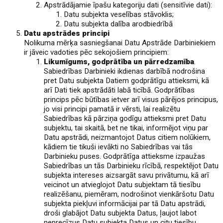
Apstrādājamie īpašu kategoriju dati (sensitīvie dati):
Datu subjekta veselības stāvoklis;
Datu subjekta dalība arodbiedrībā
Datu apstrādes principi
Nolikuma mērķa sasniegšanai Datu Apstrāde Darbiniekiem
ir jāveic vadoties pēc sekojošiem principiem:
Likumīgums, godprātība un pārredzamība
.
Sabiedrības Darbinieki ikdienas darbībā nodrošina
pret Datu subjekta Datiem godprātīgu attieksmi, kā
arī Dati tiek apstrādāti labā ticībā. Godprātības
princips pēc būtības ietver arī visus pārējos principus,
jo visi principi pamatā ir vērsti, lai realizētu
Sabiedrības kā pārziņa godīgu attieksmi pret Datu
subjektu, tai skaitā, bet ne tikai, informējot viņu par
Datu apstrādi, neizmantojot Datus citiem nolūkiem,
kādiem tie tikuši ievākti no Sabiedrības vai tās
Darbinieku puses. Godprātīga attieksme izpaužas
Sabiedrības un tās Darbinieku rīcībā, respektējot Datu
subjekta intereses aizsargāt savu privātumu, kā arī
veicinot un atvieglojot Datu subjektam tā tiesību
realizēšanu, piemēram, nodrošinot vienkāršotu Datu
subjekta piekļuvi informācijai par tā Datu apstrādi,
droši glabājot Datu subjekta Datus, ļaujot labot
neprecīzus Datu subjekta Datus un citu tiesību