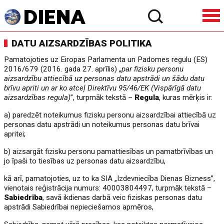
DATU AIZSARDZĪBAS POLITIKA
Pamatojoties uz Eiropas Parlamenta un Padomes regulu (ES)
2016/679 (2016. gada 27. aprīlis) „
par fizisku personu
aizsardzību attiecībā uz personas datu apstrādi un šādu datu
brīvu apriti un ar ko atceļ Direktīvu 95/46/EK (Vispārīgā datu
aizsardzības regula)
”, turpmāk tekstā –
Regula
, kuras mērķis ir:
a) paredzēt noteikumus fizisku personu aizsardzībai attiecībā uz
personas datu apstrādi un noteikumus personas datu brīvai
apritei;
b) aizsargāt fizisku personu pamattiesības un pamatbrīvības un
jo īpaši to tiesības uz personas datu aizsardzību,
kā arī, pamatojoties, uz to ka SIA „Izdevniecība Dienas Bizness”,
vienotais reģistrācija numurs: 40003804497, turpmāk tekstā –
Sabiedrība
, savā ikdienas darbā veic fiziskas personas datu
apstrādi Sabiedrībai nepieciešamos apmēros,