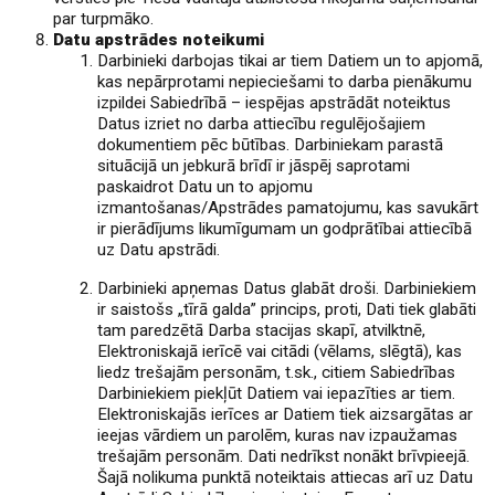
par turpmāko.
Datu apstrādes noteikumi
Darbinieki darbojas tikai ar tiem Datiem un to apjomā,
kas nepārprotami nepieciešami to darba pienākumu
izpildei Sabiedrībā – iespējas apstrādāt noteiktus
Datus izriet no darba attiecību regulējošajiem
dokumentiem pēc būtības. Darbiniekam parastā
situācijā un jebkurā brīdī ir jāspēj saprotami
paskaidrot Datu un to apjomu
izmantošanas/Apstrādes pamatojumu, kas savukārt
ir pierādījums likumīgumam un godprātībai attiecībā
uz Datu apstrādi.
Darbinieki apņemas Datus glabāt droši. Darbiniekiem
ir saistošs „tīrā galda” princips, proti, Dati tiek glabāti
tam paredzētā Darba stacijas skapī, atvilktnē,
Elektroniskajā ierīcē vai citādi (vēlams, slēgtā), kas
liedz trešajām personām, t.sk., citiem Sabiedrības
Darbiniekiem piekļūt Datiem vai iepazīties ar tiem.
Elektroniskajās ierīces ar Datiem tiek aizsargātas ar
ieejas vārdiem un parolēm, kuras nav izpaužamas
trešajām personām. Dati nedrīkst nonākt brīvpieejā.
Šajā nolikuma punktā noteiktais attiecas arī uz Datu