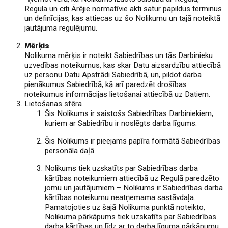
Regula un citi Ārējie normatīvie akti satur papildus terminus
un definīcijas, kas attiecas uz šo Nolikumu un tajā noteiktā
jautājuma regulējumu.
Mērķis
Nolikuma mērķis ir noteikt Sabiedrības un tās Darbinieku
uzvedības noteikumus, kas skar Datu aizsardzību attiecībā
uz personu Datu Apstrādi Sabiedrībā, un, pildot darba
pienākumus Sabiedrībā, kā arī paredzēt drošības
noteikumus informācijas lietošanai attiecībā uz Datiem.
Lietošanas sfēra
Šis Nolikums ir saistošs Sabiedrības Darbiniekiem,
kuriem ar Sabiedrību ir noslēgts darba līgums.
Šis Nolikums ir pieejams papīra formātā Sabiedrības
personāla daļā.
Nolikums tiek uzskatīts par Sabiedrības darba
kārtības noteikumiem attiecībā uz Regulā paredzēto
jomu un jautājumiem – Nolikums ir Sabiedrības darba
kārtības noteikumu neatņemama sastāvdaļa.
Pamatojoties uz šajā Nolikuma punktā noteikto,
Nolikuma pārkāpums tiek uzskatīts par Sabiedrības
darba kārtības un līdz ar to darba līguma pārkāpumu.