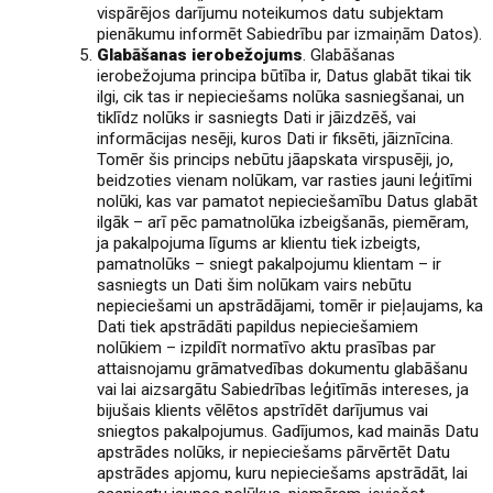
vispārējos darījumu noteikumos datu subjektam
pienākumu informēt Sabiedrību par izmaiņām Datos).
Glabāšanas ierobežojums
. Glabāšanas
ierobežojuma principa būtība ir, Datus glabāt tikai tik
ilgi, cik tas ir nepieciešams nolūka sasniegšanai, un
tiklīdz nolūks ir sasniegts Dati ir jāizdzēš, vai
informācijas nesēji, kuros Dati ir fiksēti, jāiznīcina.
Tomēr šis princips nebūtu jāapskata virspusēji, jo,
beidzoties vienam nolūkam, var rasties jauni leģitīmi
nolūki, kas var pamatot nepieciešamību Datus glabāt
ilgāk – arī pēc pamatnolūka izbeigšanās, piemēram,
ja pakalpojuma līgums ar klientu tiek izbeigts,
pamatnolūks – sniegt pakalpojumu klientam – ir
sasniegts un Dati šim nolūkam vairs nebūtu
nepieciešami un apstrādājami, tomēr ir pieļaujams, ka
Dati tiek apstrādāti papildus nepieciešamiem
nolūkiem – izpildīt normatīvo aktu prasības par
attaisnojamu grāmatvedības dokumentu glabāšanu
vai lai aizsargātu Sabiedrības leģitīmās intereses, ja
bijušais klients vēlētos apstrīdēt darījumus vai
sniegtos pakalpojumus. Gadījumos, kad mainās Datu
apstrādes nolūks, ir nepieciešams pārvērtēt Datu
apstrādes apjomu, kuru nepieciešams apstrādāt, lai