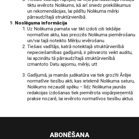
tiktu ievērots Nolikums, kā arī sniedz priekšlikumus
un rekomendācijas, lai pildītu Nolikuma mērķi
pārraudzītajā struktūrvienībā.
Noslēguma informācija
Uz Nolikuma pamata var tikt izdoti citi Iekšējie
normatīvie aktu, kas precizēs Nolikuma piemērošanu
un/vai tajā noteikto Mērķu ievērošanu.
Tiešais vadītājs, katrā noteiktajā struktūrvienībā
nepieciešamības gadījumā, ir pilnvarots veikt auditu,
lai apzinātu tā pārraudzītajā struktūrvienībā
izmantoto Datu apjomu, mērķi, utt
Gadījumā, ja mainās judikatūra vai tiek grozīti Ārējie
normatīvie tiesību akti, kas ietekmē Nolikuma saturu,
Nolikums nezaudē spēku – līdz Nolikuma jaunās
redakcijas izdošanas tiek piemērota vispārpieņemtā
prakse nozarē, lai ievēroto normatīvos tiesību aktus.
ABONĒŠANA