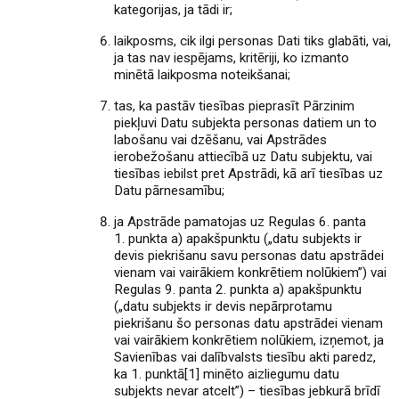
kategorijas, ja tādi ir;
laikposms, cik ilgi personas Dati tiks glabāti, vai,
ja tas nav iespējams, kritēriji, ko izmanto
minētā laikposma noteikšanai;
tas, ka pastāv tiesības pieprasīt Pārzinim
piekļuvi Datu subjekta personas datiem un to
labošanu vai dzēšanu, vai Apstrādes
ierobežošanu attiecībā uz Datu subjektu, vai
tiesības iebilst pret Apstrādi, kā arī tiesības uz
Datu pārnesamību;
ja Apstrāde pamatojas uz Regulas 6. panta
1. punkta a) apakšpunktu („datu subjekts ir
devis piekrišanu savu personas datu apstrādei
vienam vai vairākiem konkrētiem nolūkiem”) vai
Regulas 9. panta 2. punkta a) apakšpunktu
(„datu subjekts ir devis nepārprotamu
piekrišanu šo personas datu apstrādei vienam
vai vairākiem konkrētiem nolūkiem, izņemot, ja
Savienības vai dalībvalsts tiesību akti paredz,
ka 1. punktā[1] minēto aizliegumu datu
subjekts nevar atcelt”) – tiesības jebkurā brīdī