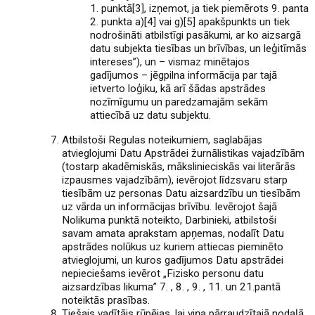
1. punktā[3], izņemot, ja tiek piemērots 9. panta
2. punkta a)[4] vai g)[5] apakšpunkts un tiek
nodrošināti atbilstīgi pasākumi, ar ko aizsargā
datu subjekta tiesības un brīvības, un leģitīmās
intereses”), un – vismaz minētajos
gadījumos – jēgpilna informācija par tajā
ietverto loģiku, kā arī šādas apstrādes
nozīmīgumu un paredzamajām sekām
attiecībā uz datu subjektu.
Atbilstoši Regulas noteikumiem, saglabājas
atvieglojumi Datu Apstrādei žurnālistikas vajadzībām
(tostarp akadēmiskās, mākslinieciskās vai literārās
izpausmes vajadzībām), ievērojot līdzsvaru starp
tiesībām uz personas Datu aizsardzību un tiesībām
uz vārda un informācijas brīvību. Ievērojot šajā
Nolikuma punktā noteikto, Darbinieki, atbilstoši
savam amata aprakstam apņemas, nodalīt Datu
apstrādes nolūkus uz kuriem attiecas pieminēto
atvieglojumi, un kuros gadījumos Datu apstrādei
nepieciešams ievērot „Fizisko personu datu
aizsardzības likuma” 7. , 8. , 9. , 11. un 21.pantā
noteiktās prasības.
Tiešais vadītājs rūpējas, lai viņa pārraudzītajā nodaļā