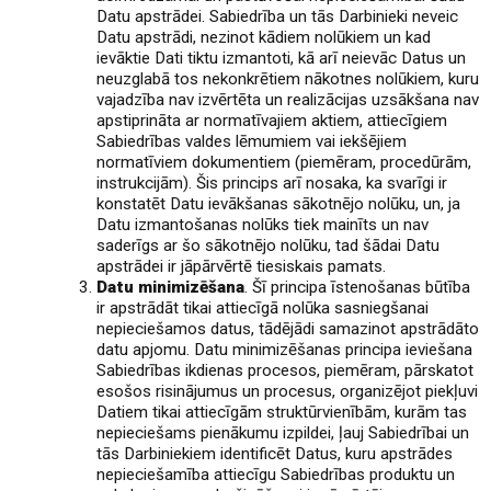
Datu apstrādei. Sabiedrība un tās Darbinieki neveic
Datu apstrādi, nezinot kādiem nolūkiem un kad
ievāktie Dati tiktu izmantoti, kā arī neievāc Datus un
neuzglabā tos nekonkrētiem nākotnes nolūkiem, kuru
vajadzība nav izvērtēta un realizācijas uzsākšana nav
apstiprināta ar normatīvajiem aktiem, attiecīgiem
Sabiedrības valdes lēmumiem vai iekšējiem
normatīviem dokumentiem (piemēram, procedūrām,
instrukcijām). Šis princips arī nosaka, ka svarīgi ir
konstatēt Datu ievākšanas sākotnējo nolūku, un, ja
Datu izmantošanas nolūks tiek mainīts un nav
saderīgs ar šo sākotnējo nolūku, tad šādai Datu
apstrādei ir jāpārvērtē tiesiskais pamats.
Datu minimizēšana
. Šī principa īstenošanas būtība
ir apstrādāt tikai attiecīgā nolūka sasniegšanai
nepieciešamos datus, tādējādi samazinot apstrādāto
datu apjomu. Datu minimizēšanas principa ieviešana
Sabiedrības ikdienas procesos, piemēram, pārskatot
esošos risinājumus un procesus, organizējot piekļuvi
Datiem tikai attiecīgām struktūrvienībām, kurām tas
nepieciešams pienākumu izpildei, ļauj Sabiedrībai un
tās Darbiniekiem identificēt Datus, kuru apstrādes
nepieciešamība attiecīgu Sabiedrības produktu un