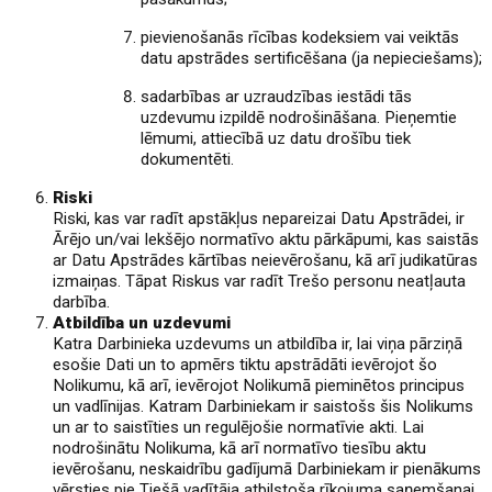
pievienošanās rīcības kodeksiem vai veiktās
datu apstrādes sertificēšana (ja nepieciešams);
sadarbības ar uzraudzības iestādi tās
uzdevumu izpildē nodrošināšana. Pieņemtie
lēmumi, attiecībā uz datu drošību tiek
dokumentēti.
Riski
Riski, kas var radīt apstākļus nepareizai Datu Apstrādei, ir
Ārējo un/vai Iekšējo normatīvo aktu pārkāpumi, kas saistās
ar Datu Apstrādes kārtības neievērošanu, kā arī judikatūras
izmaiņas. Tāpat Riskus var radīt Trešo personu neatļauta
darbība.
Atbildība un uzdevumi
Katra Darbinieka uzdevums un atbildība ir, lai viņa pārziņā
esošie Dati un to apmērs tiktu apstrādāti ievērojot šo
Nolikumu, kā arī, ievērojot Nolikumā pieminētos principus
un vadlīnijas. Katram Darbiniekam ir saistošs šis Nolikums
un ar to saistīties un regulējošie normatīvie akti. Lai
nodrošinātu Nolikuma, kā arī normatīvo tiesību aktu
ievērošanu, neskaidrību gadījumā Darbiniekam ir pienākums
vērsties pie Tiešā vadītāja atbilstoša rīkojuma saņemšanai