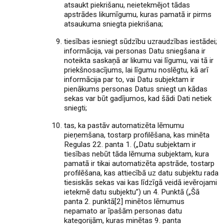
atsaukt piekrišanu, neietekmējot tādas
apstrādes likumīgumu, kuras pamatā ir pirms
atsaukuma sniegta piekrišana;
tiesības iesniegt sūdzību uzraudzības iestādei;
informācija, vai personas Datu sniegšana ir
noteikta saskaņā ar likumu vai līgumu, vai tā ir
priekšnosacījums, lai līgumu noslēgtu, kā arī
informācija par to, vai Datu subjektam ir
pienākums personas Datus sniegt un kādas
sekas var būt gadījumos, kad šādi Dati netiek
sniegti;
tas, ka pastāv automatizēta lēmumu
pieņemšana, tostarp profilēšana, kas minēta
Regulas 22. panta 1. („Datu subjektam ir
tiesības nebūt tāda lēmuma subjektam, kura
pamatā ir tikai automatizēta apstrāde, tostarp
profilēšana, kas attiecībā uz datu subjektu rada
tiesiskās sekas vai kas līdzīgā veidā ievērojami
ietekmē datu subjektu”) un 4. Punktā („Šā
panta 2. punktā[2] minētos lēmumus
nepamato ar īpašām personas datu
kategorijām, kuras minētas 9. panta