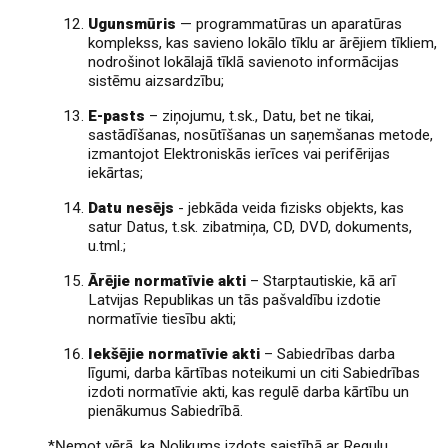
Ugunsmūris
— programmatūras un aparatūras
komplekss, kas savieno lokālo tīklu ar ārējiem tīkliem,
nodrošinot lokālajā tīklā savienoto informācijas
sistēmu aizsardzību;
E-pasts
– ziņojumu, t.sk., Datu, bet ne tikai,
sastādīšanas, nosūtīšanas un saņemšanas metode,
izmantojot Elektroniskās ierīces vai perifērijas
iekārtas;
Datu nesējs
- jebkāda veida fizisks objekts, kas
satur Datus, t.sk. zibatmiņa, CD, DVD, dokuments,
u.tml.;
Ārējie normatīvie akti
– Starptautiskie, kā arī
Latvijas Republikas un tās pašvaldību izdotie
normatīvie tiesību akti;
Iekšējie normatīvie akti
– Sabiedrības darba
līgumi, darba kārtības noteikumi un citi Sabiedrības
izdoti normatīvie akti, kas regulē darba kārtību un
pienākumus Sabiedrībā.
*Ņemot vērā, ka Nolikums izdots saistībā ar Regulu,