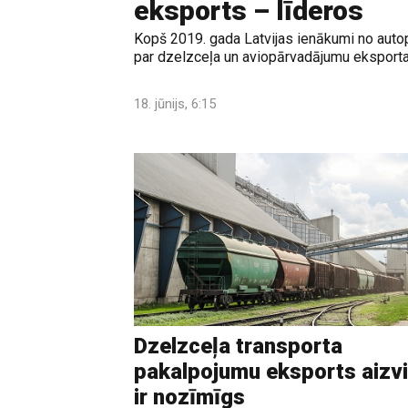
eksports – līderos
Kopš 2019. gada Latvijas ienākumi no autop
par dzelzceļa un aviopārvadājumu eksport
18. jūnijs, 6:15
Dzelzceļa transporta
pakalpojumu eksports aizv
ir nozīmīgs