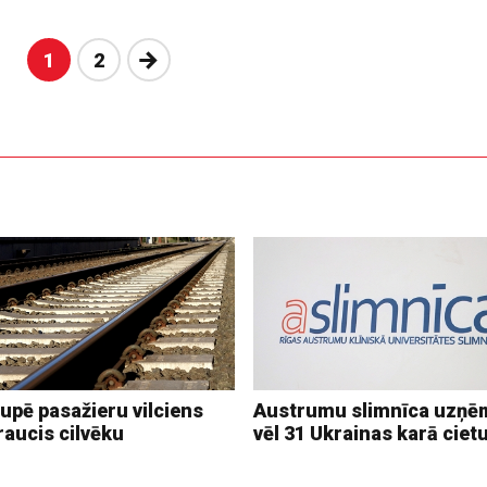
Nākošā
1
2
upē pasažieru vilciens
Austrumu slimnīca uzņē
raucis cilvēku
vēl 31 Ukrainas karā ciet