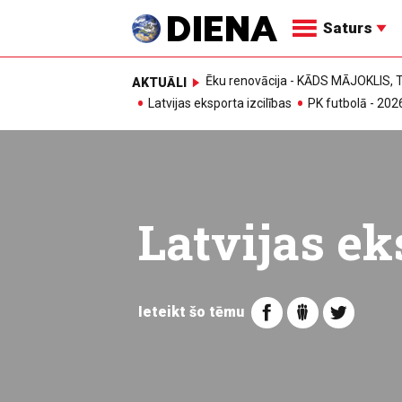
Saturs
Ēku renovācija - KĀDS MĀJOKLIS
AKTUĀLI
Latvijas eksporta izcilības
PK futbolā - 202
Latvijas ek
Ieteikt šo tēmu