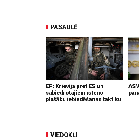
PASAULĒ
EP: Krievija pret ES un
ASV
sabiedrotajiem īsteno
pan
plašāku iebiedēšanas taktiku
VIEDOKĻI