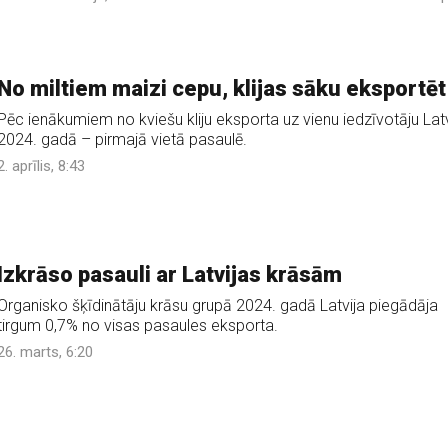
No miltiem maizi cepu, klijas sāku eksportēt
Pēc ienākumiem no kviešu kliju eksporta uz vienu iedzīvotāju Latv
2024. gadā – pirmajā vietā pasaulē.
2. aprīlis, 8:43
Izkrāso pasauli ar Latvijas krāsām
Organisko šķīdinātāju krāsu grupā 2024. gadā Latvija piegādāja
tirgum 0,7% no visas pasaules eksporta.
26. marts, 6:20