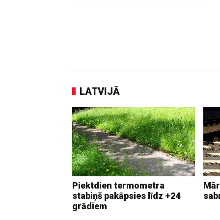
LATVIJĀ
Piektdien termometra
Mār
stabiņš pakāpsies līdz +24
sab
grādiem