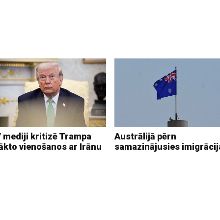
 mediji kritizē Trampa
Austrālijā pērn
ākto vienošanos ar Irānu
samazinājusies imigrācij