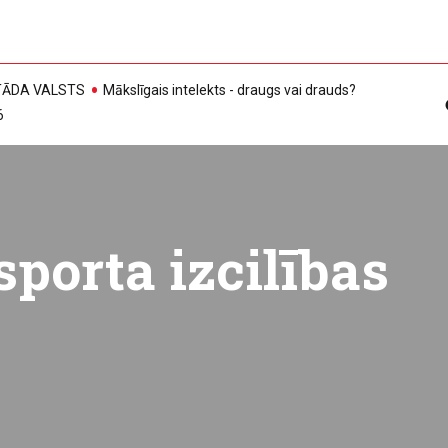
, TĀDA VALSTS
Mākslīgais intelekts - draugs vai drauds?
6
sporta izcilības