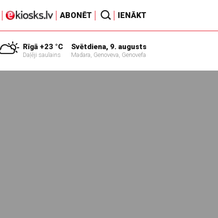
ABONĒT
IENĀKT
Rīgā +23 °C
Svētdiena, 9. augusts
Daļēji saulains
Madara, Genoveva, Genovefa