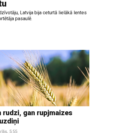
tu
zīvotāju, Latvija bija ceturtā lielākā lentes
rtētāja pasaulē.
 rudzi, gan rupjmaizes
uzdiņi
rīlis, 5:55