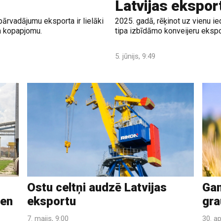
Latvijas ekspor
ārvadājumu eksporta ir lielāki
2025. gadā, rēķinot uz vienu ied
a kopapjomu.
tipa izbīdāmo konveijeru ekspo
5. jūnijs, 9:49
Ostu celtņi audzē Latvijas
Gan
ien
eksportu
gra
7. maijs, 9:00
30. ap