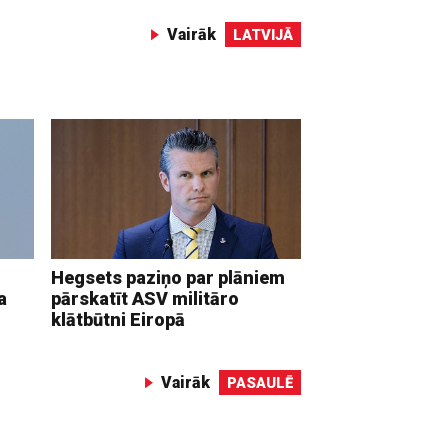
Vairāk
LATVIJĀ
Hegsets paziņo par plāniem
a
pārskatīt ASV militāro
klātbūtni Eiropā
Vairāk
PASAULĒ