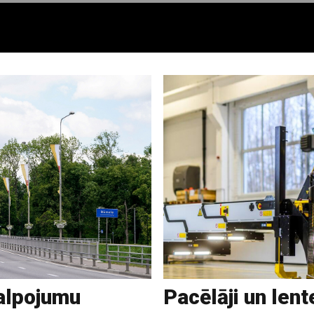
alpojumu
Pacēlāji un lent