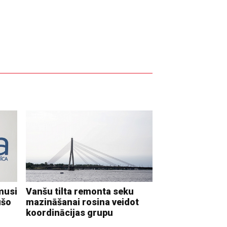
musi
Vanšu tilta remonta seku
ušo
mazināšanai rosina veidot
koordinācijas grupu