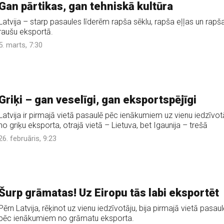
Gan pārtikas, gan tehniskā kultūra
Latvija – starp pasaules līderēm rapša sēklu, rapša eļļas un rapš
raušu eksportā.
5. marts, 7:30
Griķi – gan veselīgi, gan eksportspējīgi
Latvija ir pirmajā vietā pasaulē pēc ienākumiem uz vienu iedzīvot
no griķu eksporta, otrajā vietā – Lietuva, bet Igaunija – trešā
26. februāris, 9:23
Šurp grāmatas! Uz Eiropu tās labi eksportēt
Pērn Latvija, rēķinot uz vienu iedzīvotāju, bija pirmajā vietā pasaul
pēc ienākumiem no grāmatu eksporta.