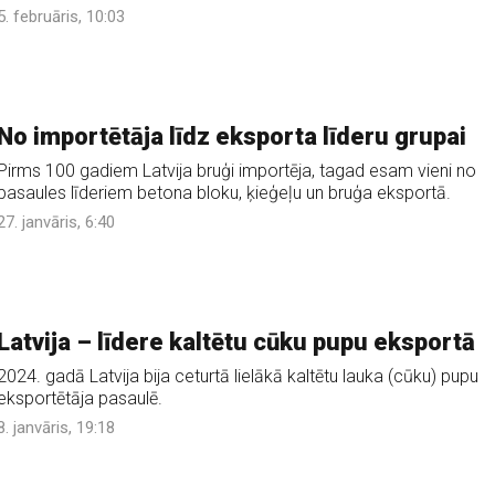
5. februāris, 10:03
No importētāja līdz eksporta līderu grupai
Pirms 100 gadiem Latvija bruģi importēja, tagad esam vieni no
pasaules līderiem betona bloku, ķieģeļu un bruģa eksportā.
27. janvāris, 6:40
Latvija – līdere kaltētu cūku pupu eksportā
2024. gadā Latvija bija ceturtā lielākā kaltētu lauka (cūku) pupu
eksportētāja pasaulē.
8. janvāris, 19:18