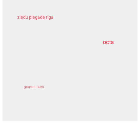
ziedu piegāde rīgā
meliorācijas darbi
octa
dziļurbums
kravu apdrošināšana
granulu katli
siltumsūknis