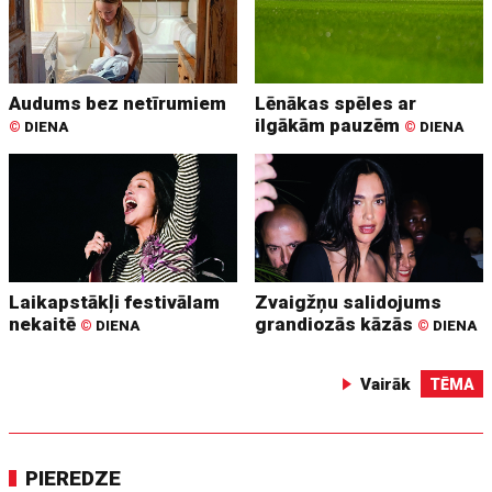
Audums bez netīrumiem
Lēnākas spēles ar
ilgākām pauzēm
©
DIENA
©
DIENA
Laikapstākļi festivālam
Zvaigžņu salidojums
nekaitē
grandiozās kāzās
©
DIENA
©
DIENA
Vairāk
TĒMA
PIEREDZE