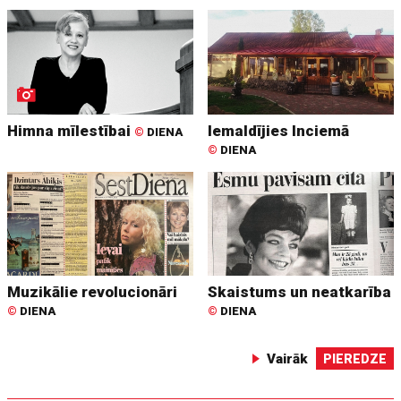
Himna mīlestībai
Iemaldījies Inciemā
©
DIENA
©
DIENA
Muzikālie revolucionāri
Skaistums un neatkarība
©
DIENA
©
DIENA
Vairāk
PIEREDZE