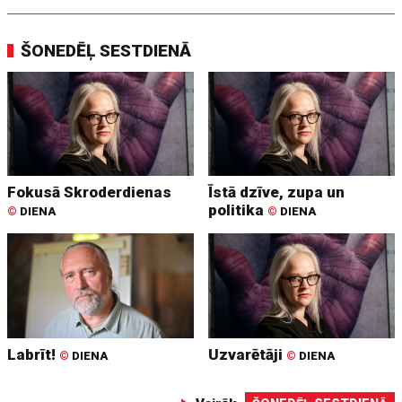
ŠONEDĒĻ SESTDIENĀ
Fokusā Skroderdienas
Īstā dzīve, zupa un
politika
©
DIENA
©
DIENA
Labrīt!
Uzvarētāji
©
DIENA
©
DIENA