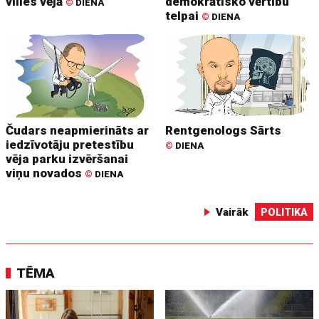
vīlies vējā
demokrātisko vērtību
©
DIENA
telpai
©
DIENA
Čudars neapmierināts ar
Rentgenologs Sārts
iedzīvotāju pretestību
©
DIENA
vēja parku izvēršanai
viņu novados
©
DIENA
Vairāk
POLITIKA
TĒMA