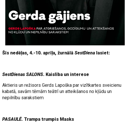
Šīs nedēļas, 4.-10. aprīļa, žurnālā
SestDiena
lasiet:
SestDienas SALONS
. Kaislība un interese
Aktieris un režisors Gerds Lapoška par vizītkartes sveicienu
kabatā, savām tēmām teātrī un atteikšanos no kļūdu un
nepilnību sarakstiem
PASAULĒ.
Trampa trumpis Masks