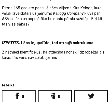
Pirms 165 gadiem pasaulē nāca Viljams Kīts Kelogs, kura
vēlāk izveidotais uzņēmums
Kellogg Company
kļuva par
ASV lielāko un populārāko brokastu pārslu ražotāju. Bet kā
tas viss sākās?
IZPĒTĪTS
. Lēna lejupslīde, tad straujš sabrukums
Zinātnieki identificējuši, kā attiecības nonāk līdz robežai, aiz
kuras tās vairs nav salabojamas
Ieteikt
0
0