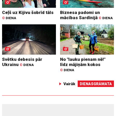
Ceļš uz Kijivu šobrīd tāls
Biznesa padomi un
mācības Sardīnijā
©
DIENA
©
DIENA
Svētku debesis pār
No "lauku pienam nē!"
Ukrainu
līdz mājiņām kokos
©
DIENA
©
DIENA
Vairāk
DIENASGRĀMATA