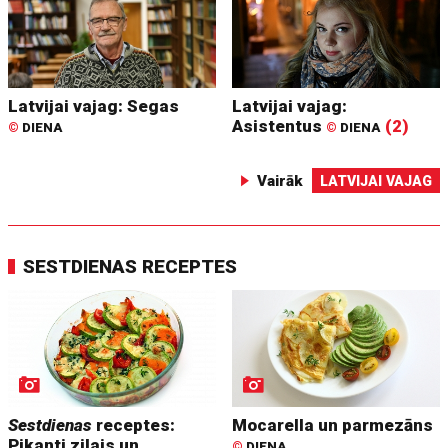
Latvijai vajag: Segas
Latvijai vajag:
Asistentus
(2)
©
DIENA
©
DIENA
Vairāk
LATVIJAI VAJAG
SESTDIENAS RECEPTES
Sestdienas
receptes:
Mocarella un parmezāns
Pikanti zilais un
©
DIENA