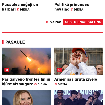
Pasaules eņģeļi un
Politikā princeses
barbari
nevajag
©
DIENA
©
DIENA
Vairāk
SESTDIENAS SALONS
PASAULE
Par galveno frontes līniju
Armēnijas grūtā izvēle
kļūst aizmugure
©
DIENA
©
DIENA