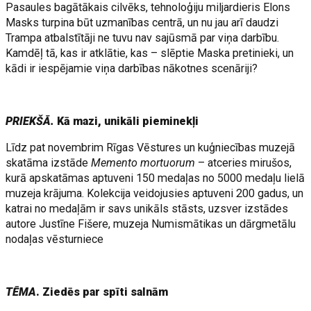
Pasaules bagātākais cilvēks, tehnoloģiju miljardieris Elons
Masks turpina būt uzmanības centrā, un nu jau arī daudzi
Trampa atbalstītāji ne tuvu nav sajūsmā par viņa darbību.
Kamdēļ tā, kas ir atklātie, kas – slēptie Maska pretinieki, un
kādi ir iespējamie viņa darbības nākotnes scenāriji?
PRIEKŠĀ.
Kā mazi, unikāli pieminekļi
Līdz pat novembrim Rīgas Vēstures un kuģniecības muzejā
skatāma izstāde
Memento mortuorum
– atceries mirušos,
kurā apskatāmas aptuveni 150 medaļas no 5000 medaļu lielā
muzeja krājuma. Kolekcija veidojusies aptuveni 200 gadus, un
katrai no medaļām ir savs unikāls stāsts, uzsver izstādes
autore Justīne Fišere, muzeja Numismātikas un dārgmetālu
nodaļas vēsturniece
TĒMA
. Ziedēs par spīti salnām