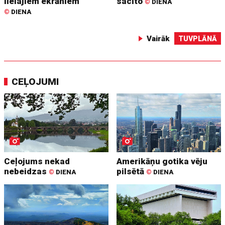
lielajiem ekrāniem
sacīto
©
DIENA
©
DIENA
Vairāk
TUVPLĀNĀ
CEĻOJUMI
Ceļojums nekad
Amerikāņu gotika vēju
nebeidzas
pilsētā
©
DIENA
©
DIENA