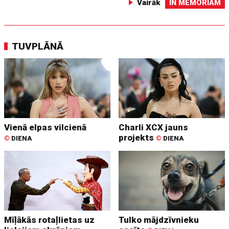
Vairāk
IN MEMORIAM
TUVPLĀNĀ
Vienā elpas vilcienā
Charli XCX jauns
projekts
©
DIENA
©
DIENA
Mīļākās rotaļlietas uz
Tulko mājdzīvnieku