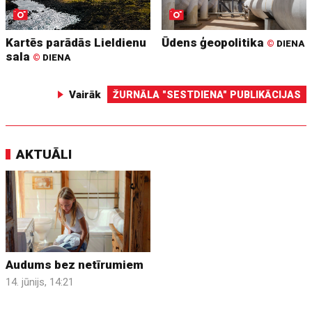
Kartēs parādās Lieldienu
Ūdens ģeopolitika
©
DIENA
sala
©
DIENA
Vairāk
ŽURNĀLA "SESTDIENA" PUBLIKĀCIJAS
AKTUĀLI
Audums bez netīrumiem
14. jūnijs, 14:21