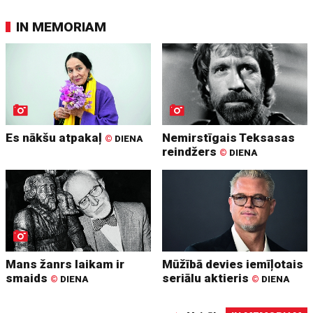
IN MEMORIAM
Es nākšu atpakaļ
Nemirstīgais Teksasas
©
DIENA
reindžers
©
DIENA
Mans žanrs laikam ir
Mūžībā devies iemīļotais
smaids
seriālu aktieris
©
DIENA
©
DIENA