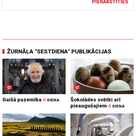
PIERAKSTĪTIES
ŽURNĀLA "SESTDIENA" PUBLIKĀCIJAS
Gaišā pazemība
Šokolādes svētki arī
©
DIENA
pieaugušajiem
©
DIENA