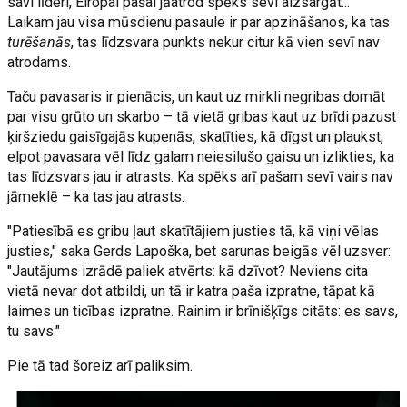
savi līderi, Eiropai pašai jāatrod spēks sevi aizsargāt...
Laikam jau visa mūsdienu pasaule ir par apzināšanos, ka tas
turēšanās
, tas līdzsvara punkts nekur citur kā vien sevī nav
atrodams.
Taču pavasaris ir pienācis, un kaut uz mirkli negribas domāt
par visu grūto un skarbo – tā vietā gribas kaut uz brīdi pazust
ķiršziedu gaisīgajās kupenās, skatīties, kā dīgst un plaukst,
elpot pavasara vēl līdz galam neiesilušo gaisu un izlikties, ka
tas līdzsvars jau ir atrasts. Ka spēks arī pašam sevī vairs nav
jāmeklē – ka tas jau atrasts.
"Patiesībā es gribu ļaut skatītājiem justies tā, kā viņi vēlas
justies," saka Gerds Lapoška, bet sarunas beigās vēl uzsver:
"Jautājums izrādē paliek atvērts: kā dzīvot? Neviens cita
vietā nevar dot atbildi, un tā ir katra paša izpratne, tāpat kā
laimes un ticības izpratne. Rainim ir brīnišķīgs citāts: es savs,
tu savs."
Pie tā tad šoreiz arī paliksim.