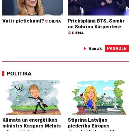
Vai ir pietiekami?
Priekšplānā BTS, Sombr
©
DIENA
un Sabrīna Kārpentere
©
DIENA
Vairāk
PASAULE
POLITIKA
Klimata un enerģētikas
Stiprina Latvijas
ministrs Kaspars Melnis
piederību Eiropas