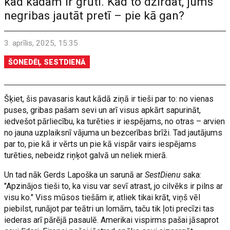
kad kādam ir grūti. Kad to dzirdat, jums
negribas jautāt pretī – pie kā gan?
3. aprīlis, 2025, 15:35
ŠONEDĒĻ SESTDIENĀ
Šķiet, šis pavasaris kaut kādā ziņā ir tieši par to: no vienas
puses, gribas pašam sevi un arī visus apkārt sapurināt,
iedvešot pārliecību, ka turēties ir iespējams, no otras – arvien
no jauna uzplaiksnī vājuma un bezcerības brīži. Tad jautājums
par to, pie kā ir vērts un pie kā vispār vairs iespējams
turēties, nebeidz riņķot galvā un neliek mierā.
Un tad nāk Gerds Lapoška un sarunā ar
SestDienu
saka:
"Apzinājos tieši to, ka visu var sevī atrast, jo cilvēks ir pilns ar
visu ko." Viss mūsos tiešām ir, atliek tikai krāt, viņš vēl
piebilst, runājot par teātri un lomām, taču tik ļoti precīzi tas
iederas arī pārējā pasaulē. Amerikai vispirms pašai jāsaprot