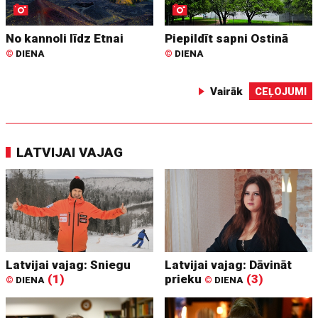
No kannoli līdz Etnai
Piepildīt sapni Ostinā
©
DIENA
©
DIENA
Vairāk
CEĻOJUMI
LATVIJAI VAJAG
Latvijai vajag: Sniegu
Latvijai vajag: Dāvināt
(1)
prieku
(3)
©
DIENA
©
DIENA