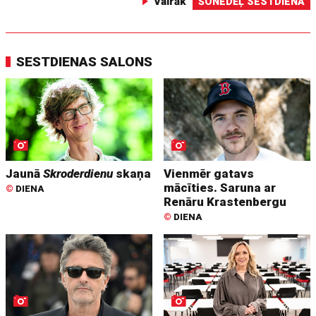
Vairāk
ŠONEDĒĻ SESTDIENĀ
SESTDIENAS SALONS
Jaunā
Skroderdienu
skaņa
Vienmēr gatavs
mācīties. Saruna ar
©
DIENA
Renāru Krastenbergu
©
DIENA