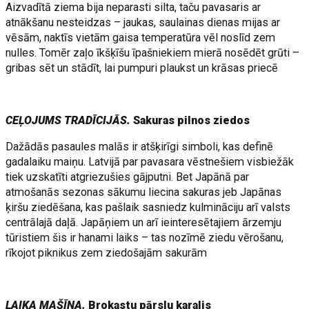
Aizvadītā ziema bija neparasti silta, taču pavasaris ar
atnākšanu nesteidzas – jaukas, saulainas dienas mijas ar
vēsām, naktīs vietām gaisa temperatūra vēl noslīd zem
nulles. Tomēr zaļo īkšķīšu īpašniekiem mierā nosēdēt grūti –
gribas sēt un stādīt, lai pumpuri plaukst un krāsas priecē
CEĻOJUMS TRADĪCIJĀS.
Sakuras pilnos ziedos
Dažādās pasaules malās ir atšķirīgi simboli, kas definē
gadalaiku maiņu. Latvijā par pavasara vēstnešiem visbiežāk
tiek uzskatīti atgriezušies gājputni. Bet Japānā par
atmošanās sezonas sākumu liecina sakuras jeb Japānas
ķiršu ziedēšana, kas pašlaik sasniedz kulmināciju arī valsts
centrālajā daļā. Japāņiem un arī ieinteresētajiem ārzemju
tūristiem šis ir hanami laiks – tas nozīmē ziedu vērošanu,
rīkojot piknikus zem ziedošajām sakurām
LAIKA MAŠĪNA.
Brokastu pārslu karalis