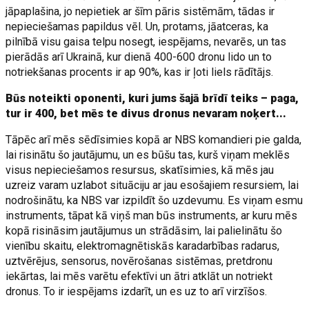
jāpaplašina, jo nepietiek ar šīm pāris sistēmām, tādas ir
nepieciešamas papildus vēl. Un, protams, jāatceras, ka
pilnībā visu gaisa telpu nosegt, iespējams, nevarēs, un tas
pierādās arī Ukrainā, kur dienā 400-600 dronu lido un to
notriekšanas procents ir ap 90%, kas ir ļoti liels rādītājs.
Būs noteikti oponenti, kuri jums šajā brīdī teiks – paga,
tur ir 400, bet mēs te divus dronus nevaram noķert...
Tāpēc arī mēs sēdīsimies kopā ar NBS komandieri pie galda,
lai risinātu šo jautājumu, un es būšu tas, kurš viņam meklēs
visus nepieciešamos resursus, skatīsimies, kā mēs jau
uzreiz varam uzlabot situāciju ar jau esošajiem resursiem, lai
nodrošinātu, ka NBS var izpildīt šo uzdevumu. Es viņam esmu
instruments, tāpat kā viņš man būs instruments, ar kuru mēs
kopā risināsim jautājumus un strādāsim, lai palielinātu šo
vienību skaitu, elektromagnētiskās karadarbības radarus,
uztvērējus, sensorus, novērošanas sistēmas, pretdronu
iekārtas, lai mēs varētu efektīvi un ātri atklāt un notriekt
dronus. To ir iespējams izdarīt, un es uz to arī virzīšos.