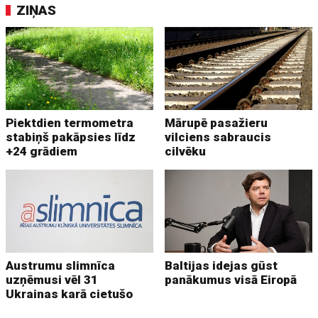
ZIŅAS
Piektdien termometra
Mārupē pasažieru
stabiņš pakāpsies līdz
vilciens sabraucis
+24 grādiem
cilvēku
Austrumu slimnīca
Baltijas idejas gūst
uzņēmusi vēl 31
panākumus visā Eiropā
Ukrainas karā cietušo