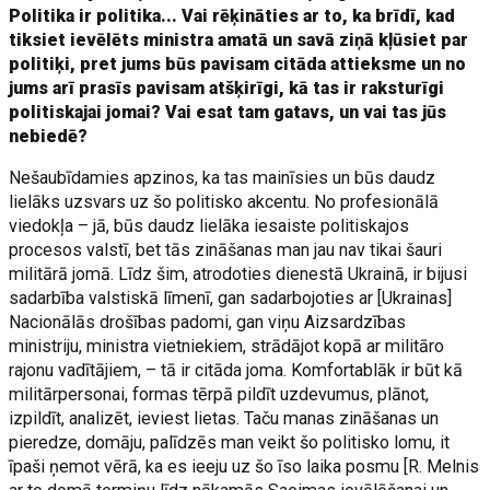
Politika ir politika... Vai rēķināties ar to, ka brīdī, kad
tiksiet ievēlēts ministra amatā un savā ziņā kļūsiet par
politiķi, pret jums būs pavisam citāda attieksme un no
jums arī prasīs pavisam atšķirīgi, kā tas ir raksturīgi
politiskajai jomai? Vai esat tam gatavs, un vai tas jūs
nebiedē?
Nešaubīdamies apzinos, ka tas mainīsies un būs daudz
lielāks uzsvars uz šo politisko akcentu. No profesionālā
viedokļa – jā, būs daudz lielāka iesaiste politiskajos
procesos valstī, bet tās zināšanas man jau nav tikai šauri
militārā jomā. Līdz šim, atrodoties dienestā Ukrainā, ir bijusi
sadarbība valstiskā līmenī, gan sadarbojoties ar [Ukrainas]
Nacionālās drošības padomi, gan viņu Aizsardzības
ministriju, ministra vietniekiem, strādājot kopā ar militāro
rajonu vadītājiem, – tā ir citāda joma. Komfortablāk ir būt kā
militārpersonai, formas tērpā pildīt uzdevumus, plānot,
izpildīt, analizēt, ieviest lietas. Taču manas zināšanas un
pieredze, domāju, palīdzēs man veikt šo politisko lomu, it
īpaši ņemot vērā, ka es ieeju uz šo īso laika posmu [R. Melnis