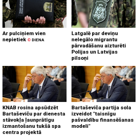
Ar pulciņiem vien
Latgalē par deviņu
nepietiek
nelegālo migrantu
©
DIENA
pārvadāšanu aizturēti
Polijas un Latvijas
pilsoņi
KNAB rosina apsūdzēt
Bartaševiča partija sola
Bartaševiču par dienesta
izveidot "taisnīgu
stāvokļa ļaunprātīgu
pašvaldību finansēšanas
izmantošanu tukšā spa
modeli"
centra projektā