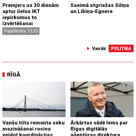
Premjers uz 30 dienām
Saeimā atgriežas Siliņa
aptur lielos IKT
un Lībiņa-Egnere
iepirkumus to
izvērtēšanai
Papildināts 13:35
Vairāk
POLITIKA
RĪGĀ
Vanšu tilta remonta seku
Ārkārtas sēdē lems par
mazināšanai rosina
Rīgas digitālās
veidot koordinācijas
aģentūras direktora