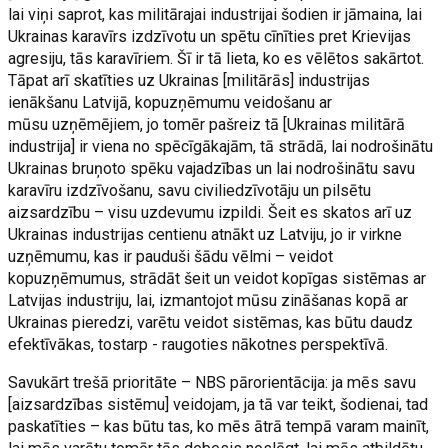
lai viņi saprot, kas militārajai industrijai šodien ir jāmaina, lai
Ukrainas karavīrs izdzīvotu un spētu cīnīties pret Krievijas
agresiju, tās karavīriem. Šī ir tā lieta, ko es vēlētos sakārtot.
Tāpat arī skatīties uz Ukrainas [militārās] industrijas
ienākšanu Latvijā, kopuzņēmumu veidošanu ar
mūsu uzņēmējiem, jo tomēr pašreiz tā [Ukrainas militārā
industrija] ir viena no spēcīgākajām, tā strādā, lai nodrošinātu
Ukrainas bruņoto spēku vajadzības un lai nodrošinātu savu
karavīru izdzīvošanu, savu civiliedzīvotāju un pilsētu
aizsardzību – visu uzdevumu izpildi. Šeit es skatos arī uz
Ukrainas industrijas centienu atnākt uz Latviju, jo ir virkne
uzņēmumu, kas ir pauduši šādu vēlmi – veidot
kopuzņēmumus, strādāt šeit un veidot kopīgas sistēmas ar
Latvijas industriju, lai, izmantojot mūsu zināšanas kopā ar
Ukrainas pieredzi, varētu veidot sistēmas, kas būtu daudz
efektīvākas, tostarp - raugoties nākotnes perspektīvā.
Savukārt trešā prioritāte – NBS pārorientācija: ja mēs savu
[aizsardzības sistēmu] veidojam, ja tā var teikt, šodienai, tad
paskatīties – kas būtu tas, ko mēs ātrā tempā varam mainīt,