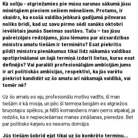
Kā solīju - atgriežamies pie mūsu sarunas sākumā jūsu
minētajiem pieciem sešiem mēnešiem. Protams, ir
skaidrs, ka esošā valdība jebkurā gadījumā pilnvaras
noliks brīdī, kad uz savu pirmo sēdi sanāks oktobrī
ievēlētais jaunās Saeimas sastāvs. Taču – tas jūsu
pašreizējais redzējums, jūsu lēmums par aizsardzības
ministra amatu tiešām ir terminēts? Esat piekritis
pildīt ministra pienākumus tikai līdz nākamās valdības
apstiprināšanai un šajā termiņā izdarīt lietas, kuras esat
definējis? Vai paralēli profesionālajām ambīcijām jums
ir arī politiskās ambīcijas, respektīvi, ka jūs varētu
piekrist kandidēt uz šo amatu arī nākamajā valdībā, vai
tomēr nē?
Uz šo amatu es eju, profesionālu motīvu vadīts, šī man
tiešām ir kā misija, un pēc šī termiņa beigām es atgriežos
bruņotajos spēkos, ja NBS komandieris mani ņems atpakaļ, ja
redzēs, ka ir nepieciešamas manas zināšanas, pieredze. Bet
par politisko karjeru es neesmu domājis.
Jūs tiešām šobrīd ejat tikai uz šo konkrēto termiņu...