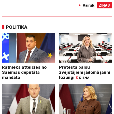
Vairāk
ZIŅAS
POLITIKA
Ratnieks atteicies no
Protesta balsu
Saeimas deputāta
zvejotājiem jādomā jauni
mandāta
lozungi
©
DIENA