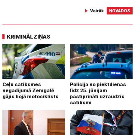
Vairāk
NOVADOS
KRIMINĀLZIŅAS
Ceļu satiksmes
Policija no piektdienas
negadījumā Zemgalē
līdz 25. jūnijam
gājis bojā motociklists
pastiprināti uzraudzīs
satiksmi