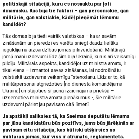
politiskajā situācijā, kuru es nosauktu par ļoti
dinamisku. Kas bija tie faktori – gan personiskie, gan
militārie, gan valstiskie, kādēļ pieņēmāt lēmumu
kandidēt?
Tās domas bija tieši vairāk valstiskas – ka ar savām
zināšanām un pieredzi es varētu sniegt daudz lielāku
ieguldījumu aizsardzības jomas pilnveidošanā. Militārajā
jomā mani uzdevumi līdz šim bija Ukrainā, kurus arī veiksmīgi
pildīju. Militārais aspekts, kandidējot uz ministra amatu, ir
tikai viens – izmantot savas zināšanas, lai nodrošinātu
valstiskā uzdevuma veiksmīgu īstenošanu. Līdz ar to, kā
militārpersonai atgriežoties [no dienesta komandējuma
Ukrainā] un stājoties šī jaunā izaicinājuma priekšā –
uzņemoties ministra amata pienākumus -, šie militārie
uzdevumi pāriet jau pavisam citā līmenī.
Ja apstākļi saliksies tā, ka Saeimas deputātu lēmums
par jūsu kandidatūru būs pozitīvs, jums būs jārēķinās ar
pavisam citu situāciju, kas būtiski atšķirsies no
militārās jomas, kur viss ir atrunāts, reglamentēts.