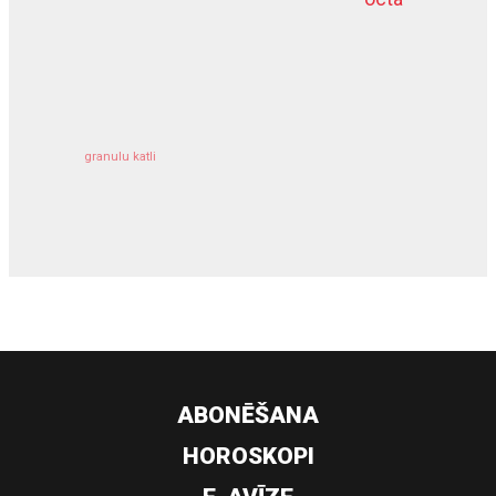
kravu apdrošināšana
granulu katli
siltumsūknis
ABONĒŠANA
HOROSKOPI