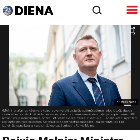
Kristaps Kalns
«MAN ir svarīgi tas, kā es varu kalpot savai valstij, un, ja šie seši mēneši man iedos iespēju daudz
vairāk atnest valsts drošībai, tad es esmu gatavs uz visiem šiem riskiem, paļaujoties pēc tam uz NBS
komandieri, ja mani viņam vajadzēs. Bet tiešām šie seši mēneši ir kā misija – izdarīt lietas un pēc tam
atgriezties bruņotajos spēkos. Karjerai risks ir, bet no otras puses šī ir liela pieredze, tas ir kā
izaicinājums, no kura tu kaut ko mācies,» pauž pukvedis Raivis Melnis.