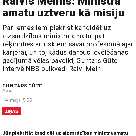
Raivis Melnis: Ministra
amatu uztveru kā misiju
Par iemesliem piekrist kandidēt uz
aizsardzības ministra amatu, pat
rēķinoties ar riskiem savai profesionālajai
karjerai, un to, kādus darbus ievēlēšanas
gadījumā vēlas paveikt, Guntars Gūte
intervē NBS pulkvedi Raivi Melni.
GUNTARS GŪTE
Diena
14. maijs, 5:55
ZIŅAS
Jūs piekritāt kandidēt uz aizsardzības ministra amatu