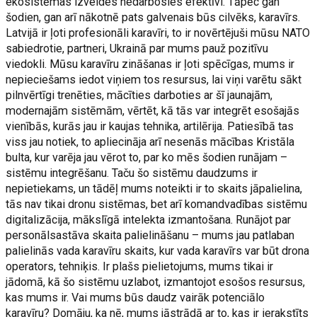
ekosistēmas izveides nedarbosies efektīvi. Tāpēc gan
šodien, gan arī nākotnē pats galvenais būs cilvēks, karavīrs.
Latvijā ir ļoti profesionāli karavīri, to ir novērtējuši mūsu NATO
sabiedrotie, partneri, Ukrainā par mums pauž pozitīvu
viedokli. Mūsu karavīru zināšanas ir ļoti spēcīgas, mums ir
nepieciešams iedot viņiem tos resursus, lai viņi varētu sākt
pilnvērtīgi trenēties, mācīties darboties ar šī jaunajām,
modernajām sistēmām, vērtēt, kā tās var integrēt esošajās
vienībās, kurās jau ir kaujas tehnika, artilērija. Patiesībā tas
viss jau notiek, to apliecināja arī nesenās mācības Kristāla
bulta, kur varēja jau vērot to, par ko mēs šodien runājam –
sistēmu integrēšanu. Taču šo sistēmu daudzums ir
nepietiekams, un tādēļ mums noteikti ir to skaits jāpalielina,
tās nav tikai dronu sistēmas, bet arī komandvadības sistēmu
digitalizācija, mākslīgā intelekta izmantošana. Runājot par
personālsastāva skaita palielināšanu – mums jau patlaban
palielinās vada karavīru skaits, kur vada karavīrs var būt drona
operators, tehniķis. Ir plašs pielietojums, mums tikai ir
jādomā, kā šo sistēmu uzlabot, izmantojot esošos resursus,
kas mums ir. Vai mums būs daudz vairāk potenciālo
karavīru? Domāju, ka nē, mums jāstrādā ar to, kas ir ierakstīts