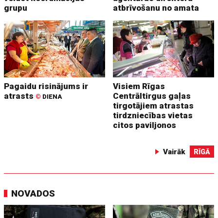
grupu
atbrīvošanu no amata
Pagaidu risinājums ir
Visiem Rīgas
atrasts
Centrāltirgus gaļas
©
DIENA
tirgotājiem atrastas
tirdzniecības vietas
citos paviljonos
Vairāk
RĪGĀ
NOVADOS