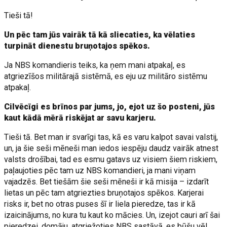
Tieši tā!
Un pēc tam jūs vairāk tā kā sliecaties, ka vēlaties
turpināt dienestu bruņotajos spēkos.
Ja NBS komandieris teiks, ka ņem mani atpakaļ, es
atgriezīšos militārajā sistēmā, es eju uz militāro sistēmu
atpakaļ.
Cilvēcīgi es brīnos par jums, jo, ejot uz šo posteni, jūs
kaut kādā mērā riskējat ar savu karjeru.
Tieši tā. Bet man ir svarīgi tas, kā es varu kalpot savai valstij,
un, ja šie seši mēneši man iedos iespēju daudz vairāk atnest
valsts drošībai, tad es esmu gatavs uz visiem šiem riskiem,
paļaujoties pēc tam uz NBS komandieri, ja mani viņam
vajadzēs. Bet tiešām šie seši mēneši ir kā misija – izdarīt
lietas un pēc tam atgriezties bruņotajos spēkos. Karjerai
risks ir, bet no otras puses šī ir liela pieredze, tas ir kā
izaicinājums, no kura tu kaut ko mācies. Un, izejot cauri arī šai
pieredzei, domāju, atgriežoties NBS sastāvā, es būšu vēl