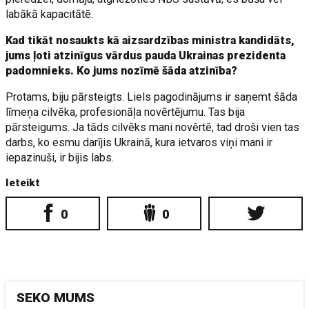
labākā kapacitātē.
Kad tikāt nosaukts kā aizsardzības ministra kandidāts,
jums ļoti atzinīgus vārdus pauda Ukrainas prezidenta
padomnieks. Ko jums nozīmē šāda atzinība?
Protams, biju pārsteigts. Liels pagodinājums ir saņemt šāda
līmeņa cilvēka, profesionāļa novērtējumu. Tas bija
pārsteigums. Ja tāds cilvēks mani novērtē, tad droši vien tas
darbs, ko esmu darījis Ukrainā, kura ietvaros viņi mani ir
iepazinuši, ir bijis labs.
Ieteikt
0
0
SEKO MUMS