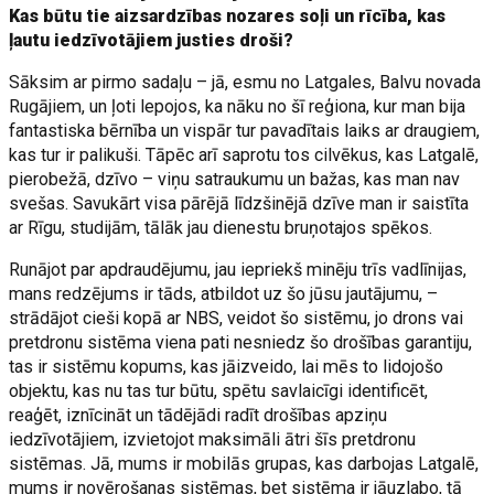
Kas būtu tie aizsardzības nozares soļi un rīcība, kas
ļautu iedzīvotājiem justies droši?
Sāksim ar pirmo sadaļu – jā, esmu no Latgales, Balvu novada
Rugājiem, un ļoti lepojos, ka nāku no šī reģiona, kur man bija
fantastiska bērnība un vispār tur pavadītais laiks ar draugiem,
kas tur ir palikuši. Tāpēc arī saprotu tos cilvēkus, kas Latgalē,
pierobežā, dzīvo – viņu satraukumu un bažas, kas man nav
svešas. Savukārt visa pārējā līdzšinējā dzīve man ir saistīta
ar Rīgu, studijām, tālāk jau dienestu bruņotajos spēkos.
Runājot par apdraudējumu, jau iepriekš minēju trīs vadlīnijas,
mans redzējums ir tāds, atbildot uz šo jūsu jautājumu, –
strādājot cieši kopā ar NBS, veidot šo sistēmu, jo drons vai
pretdronu sistēma viena pati nesniedz šo drošības garantiju,
tas ir sistēmu kopums, kas jāizveido, lai mēs to lidojošo
objektu, kas nu tas tur būtu, spētu savlaicīgi identificēt,
reaģēt, iznīcināt un tādējādi radīt drošības apziņu
iedzīvotājiem, izvietojot maksimāli ātri šīs pretdronu
sistēmas. Jā, mums ir mobilās grupas, kas darbojas Latgalē,
mums ir novērošanas sistēmas, bet sistēma ir jāuzlabo, tā