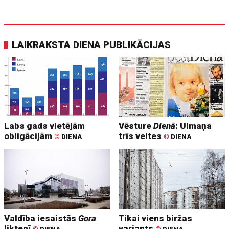
LAIKRAKSTA DIENA PUBLIKĀCIJAS
Labs gads vietējām
Vēsture
Dienā
: Ulmaņa
obligācijām
trīs veltes
©
DIENA
©
DIENA
Valdība iesaistās
Gora
Tikai viens biržas
liktenī
variants