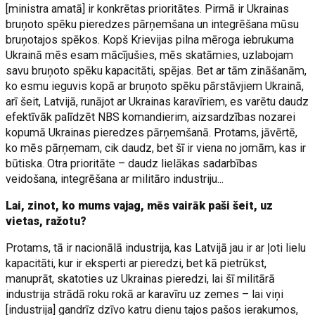
[ministra amatā] ir konkrētas prioritātes. Pirmā ir Ukrainas
bruņoto spēku pieredzes pārņemšana un integrēšana mūsu
bruņotajos spēkos. Kopš Krievijas pilna mēroga iebrukuma
Ukrainā mēs esam mācījušies, mēs skatāmies, uzlabojam
savu bruņoto spēku kapacitāti, spējas. Bet ar tām zināšanām,
ko esmu ieguvis kopā ar bruņoto spēku pārstāvjiem Ukrainā,
arī šeit, Latvijā, runājot ar Ukrainas karavīriem, es varētu daudz
efektīvāk palīdzēt NBS komandierim, aizsardzības nozarei
kopumā Ukrainas pieredzes pārņemšanā. Protams, jāvērtē,
ko mēs pārņemam, cik daudz, bet šī ir viena no jomām, kas ir
būtiska. Otra prioritāte – daudz lielākas sadarbības
veidošana, integrēšana ar militāro industriju...
Lai, zinot, ko mums vajag, mēs vairāk paši šeit, uz
vietas, ražotu?
Protams, tā ir nacionālā industrija, kas Latvijā jau ir ar ļoti lielu
kapacitāti, kur ir eksperti ar pieredzi, bet kā pietrūkst,
manuprāt, skatoties uz Ukrainas pieredzi, lai šī militārā
industrija strādā roku rokā ar karavīru uz zemes – lai viņi
[industrija] gandrīz dzīvo katru dienu tajos pašos ierakumos,