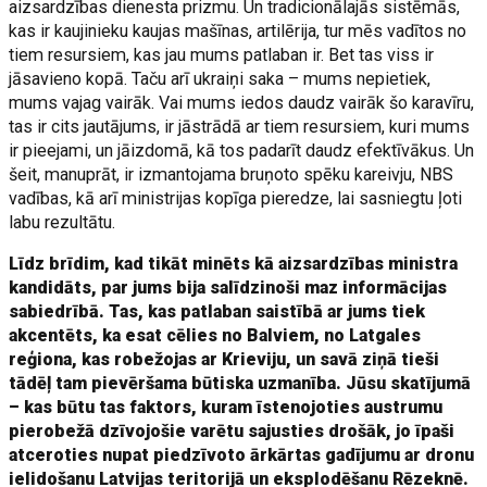
aizsardzības dienesta prizmu. Un tradicionālajās sistēmās,
kas ir kaujinieku kaujas mašīnas, artilērija, tur mēs vadītos no
tiem resursiem, kas jau mums patlaban ir. Bet tas viss ir
jāsavieno kopā. Taču arī ukraiņi saka – mums nepietiek,
mums vajag vairāk. Vai mums iedos daudz vairāk šo karavīru,
tas ir cits jautājums, ir jāstrādā ar tiem resursiem, kuri mums
ir pieejami, un jāizdomā, kā tos padarīt daudz efektīvākus. Un
šeit, manuprāt, ir izmantojama bruņoto spēku kareivju, NBS
vadības, kā arī ministrijas kopīga pieredze, lai sasniegtu ļoti
labu rezultātu.
Līdz brīdim, kad tikāt minēts kā aizsardzības ministra
kandidāts, par jums bija salīdzinoši maz informācijas
sabiedrībā. Tas, kas patlaban saistībā ar jums tiek
akcentēts, ka esat cēlies no Balviem, no Latgales
reģiona, kas robežojas ar Krieviju, un savā ziņā tieši
tādēļ tam pievēršama būtiska uzmanība. Jūsu skatījumā
– kas būtu tas faktors, kuram īstenojoties austrumu
pierobežā dzīvojošie varētu sajusties drošāk, jo īpaši
atceroties nupat piedzīvoto ārkārtas gadījumu ar dronu
ielidošanu Latvijas teritorijā un eksplodēšanu Rēzeknē.