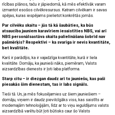
rīcības plānos, taču ir jāpiedomā, kā mēs efektīvāk varam
izmantot esošos cilvēkresursus. Katram cilvēkam ir savas
spējas, kuras iespējams pielietot konkrētās jomās.
Par cilvēku skaitu – jūs tā kā šaubāties, ka būs
atsaucība jauniem karavīriem iesaistīties NBS, vai arī
NBS personālsastāva skaita palielināšana šobrīd nav
pašmērķis? Respektīvi – ka svarīga ir nevis kvantitāte,
bet kvalitāte.
Karš ir parādījis, ka ir vajadzīga kvantitāte, kurā ir liela
kvalitāte. Domāju, ka jaunieši nāks, piemēram, Valsts
aizsardzības dienests ir ļoti laba platforma.
Starp citu – ir diezgan daudz arī to jauniešu, kas paši
piesakās šim dienestam, tas ir labs signāls.
Tieši tā. Un, ja mēs fokusējamies uz šiem jauniešiem –
domāju, viņiem ir daudz pievilcīgāks viss, kas saistīts ar
modernajām tehnoloģijām, līdz ar to viņu ieguldījums valsts
aizsardzībā varētu būt ļoti būtisks caur šo Valsts