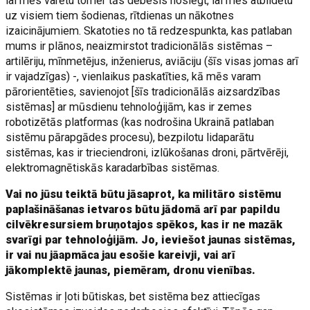
lai mēs varētu tomēr tās debesis noslēgt, lai mēs atbildētu
uz visiem tiem šodienas, rītdienas un nākotnes
izaicinājumiem. Skatoties no tā redzespunkta, kas patlaban
mums ir plānos, neaizmirstot tradicionālās sistēmas –
artilēriju, mīnmetējus, inženierus, aviāciju (šīs visas jomas arī
ir vajadzīgas) -, vienlaikus paskatīties, kā mēs varam
pārorientēties, savienojot [šīs tradicionālās aizsardzības
sistēmas] ar mūsdienu tehnoloģijām, kas ir zemes
robotizētās platformas (kas nodrošina Ukrainā patlaban
sistēmu pārapgādes procesu), bezpilotu lidaparātu
sistēmas, kas ir trieciendroni, izlūkošanas droni, pārtvērēji,
elektromagnētiskās karadarbības sistēmas.
Vai no jūsu teiktā būtu jāsaprot, ka militāro sistēmu
paplašināšanas ietvaros būtu jādomā arī par papildu
cilvēkresursiem bruņotajos spēkos, kas ir ne mazāk
svarīgi par tehnoloģijām. Jo, ieviešot jaunas sistēmas,
ir vai nu jāapmāca jau esošie kareivji, vai arī
jākomplektē jaunas, piemēram, dronu vienības.
Sistēmas ir ļoti būtiskas, bet sistēma bez attiecīgas