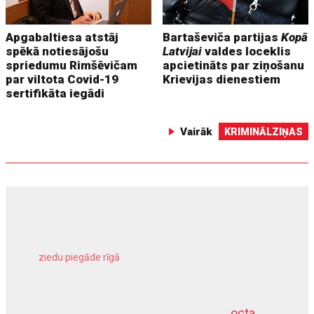
Apgabaltiesa atstāj
Bartaševiča partijas
Kopā
spēkā notiesājošu
Latvijai
valdes loceklis
spriedumu Rimšēvičam
apcietināts par ziņošanu
par viltota Covid-19
Krievijas dienestiem
sertifikāta iegādi
Vairāk
KRIMINĀLZIŅAS
ziedu piegāde rīgā
meliorācijas darbi
octa
dziļurbums