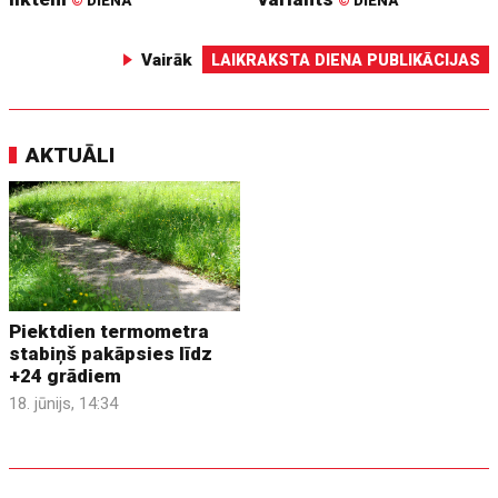
©
DIENA
©
DIENA
Vairāk
LAIKRAKSTA DIENA PUBLIKĀCIJAS
AKTUĀLI
Piektdien termometra
stabiņš pakāpsies līdz
+24 grādiem
18. jūnijs, 14:34