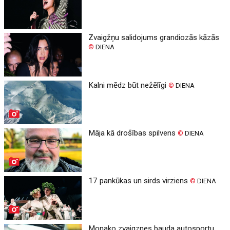
Zvaigžņu salidojums grandiozās kāzās
©
DIENA
Kalni mēdz būt nežēlīgi
©
DIENA
Māja kā drošības spilvens
©
DIENA
17 pankūkas un sirds virziens
©
DIENA
Monako zvaigznes bauda autosportu