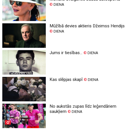
©
DIENA
Mūžībā devies aktieris Džeimss Hendijs
©
DIENA
Jums ir tiesības...
©
DIENA
Kas slēpjas skapī
©
DIENA
No aukstās zupas līdz leģendāriem
saukļiem
©
DIENA