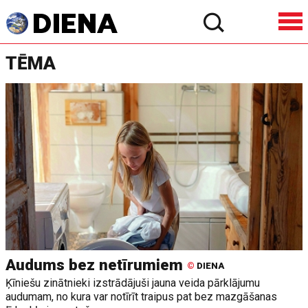
TĒMA
Audums bez netīrumiem
©
DIENA
Ķīniešu zinātnieki izstrādājuši jauna veida pārklājumu
audumam, no kura var notīrīt traipus pat bez mazgāšanas