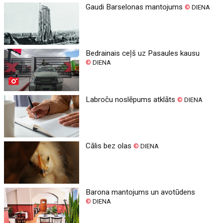
Gaudi Barselonas mantojums
©
DIENA
Bedrainais ceļš uz Pasaules kausu
©
DIENA
Labroču noslēpums atklāts
©
DIENA
Cālis bez olas
©
DIENA
Barona mantojums un avotūdens
©
DIENA