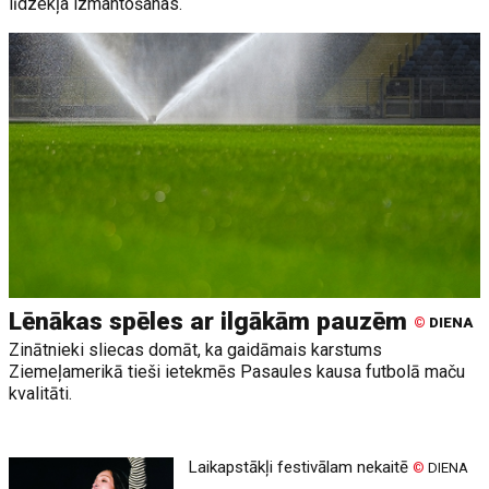
līdzekļa izmantošanas.
Lēnākas spēles ar ilgākām pauzēm
©
DIENA
Zinātnieki sliecas domāt, ka gaidāmais karstums
Ziemeļamerikā tieši ietekmēs Pasaules kausa futbolā maču
kvalitāti.
Laikapstākļi festivālam nekaitē
©
DIENA