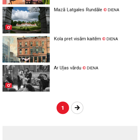
Mazā Latgales Rundāle
©
DIENA
Kola pret visām kaitēm
©
DIENA
Ar Uļas vārdu
©
DIENA
Nākošā
1