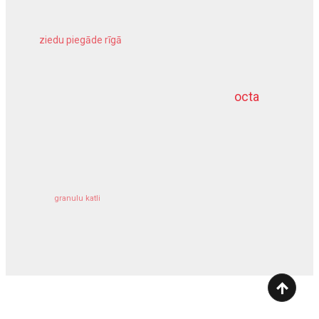
ziedu piegāde rīgā
meliorācijas darbi
octa
dziļurbums
kravu apdrošināšana
granulu katli
siltumsūknis