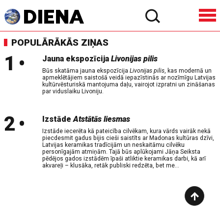
POPULĀRĀKĀS ZIŅAS
1
•
Jauna ekspozīcija
Livonijas pilis
Būs skatāma jauna ekspozīcija
Livonijas pilis
, kas modernā un
apmeklētājiem saistošā veidā iepazīstinās ar nozīmīgu Latvijas
kultūrvēsturiskā mantojuma daļu, vairojot izpratni un zināšanas
par viduslaiku Livoniju.
2
•
Izstāde
Atstātās liesmas
Izstāde iecerēta kā pateicība cilvēkam, kura vārds vairāk nekā
piecdesmit gadus bijis cieši saistīts ar Madonas kultūras dzīvi,
Latvijas keramikas tradīcijām un neskaitāmu cilvēku
personīgajām atmiņām. Tajā būs aplūkojami Jāņa Seiksta
pēdējos gados izstādēm īpaši atliktie keramikas darbi, kā arī
akvareļi – klusāka, retāk publiski redzēta, bet me...