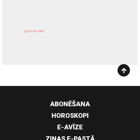
kravu apdrošināšana
granulu katli
siltumsūknis
ABONĒŠANA
HOROSKOPI
E-AVĪZE
ZIŅAS E-PASTĀ