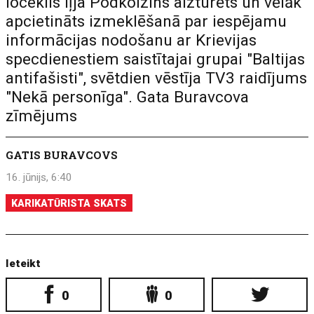
loceklis Iļja Podkolzins aizturēts un vēlāk
apcietināts izmeklēšanā par iespējamu
informācijas nodošanu ar Krievijas
specdienestiem saistītajai grupai "Baltijas
antifašisti", svētdien vēstīja TV3 raidījums
"Nekā personīga". Gata Buravcova
zīmējums
GATIS BURAVCOVS
16. jūnijs, 6:40
KARIKATŪRISTA SKATS
Ieteikt
0
0