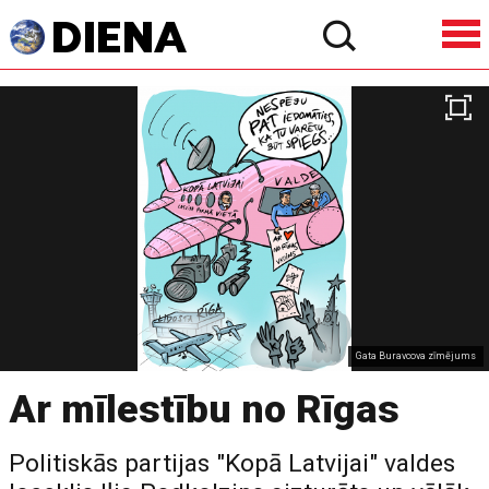
Gata Buravcova zīmējums
Ar mīlestību no Rīgas
Politiskās partijas "Kopā Latvijai" valdes