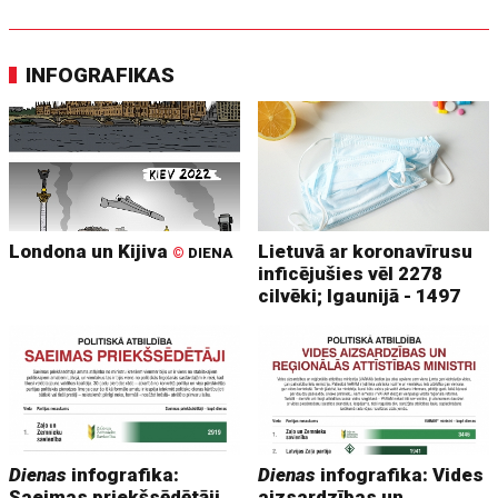
INFOGRAFIKAS
Londona un Kijiva
Lietuvā ar koronavīrusu
©
DIENA
inficējušies vēl 2278
cilvēki; Igaunijā - 1497
Dienas
infografika:
Dienas
infografika: Vides
Saeimas priekšsēdētāji
aizsardzības un