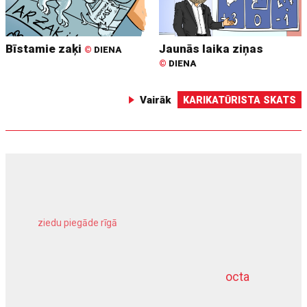
Bīstamie zaķi
Jaunās laika ziņas
©
DIENA
©
DIENA
Vairāk
KARIKATŪRISTA SKATS
ziedu piegāde rīgā
meliorācijas darbi
octa
dziļurbums