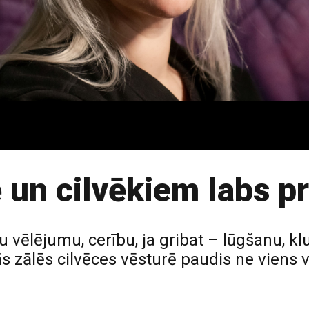
 un cilvēkiem labs p
 vēlējumu, cerību, ja gribat – lūgšanu, klu
ītās zālēs cilvēces vēsturē paudis ne viens