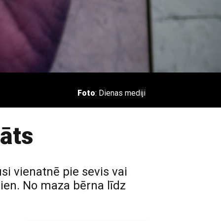
Foto
: Dienas mediji
rāts
si vienatnē pie sevis vai
 vien. No maza bērna līdz