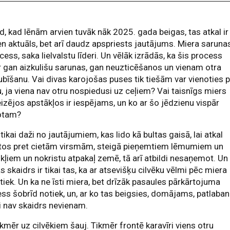
d, kad lēnām arvien tuvāk nāk 2025. gada beigas, tas atkal ir
en aktuāls, bet arī daudz apspriests jautājums. Miera saruna
ocess, saka lielvalstu līderi. Un vēlāk izrādās, ka šis process
r gan aizkulišu sarunas, gan neuzticēšanos un vienam otra
bīšanu. Vai divas karojošas puses tik tiešām var vienoties 
, ja viena nav otru nospiedusi uz ceļiem? Vai taisnīgs miers
izējos apstākļos ir iespējams, un ko ar šo jēdzienu vispār
otam?
r tikai daži no jautājumiem, kas lido kā bultas gaisā, lai atkal
stos pret cietām virsmām, steigā pieņemtiem lēmumiem un
kļiem un nokristu atpakaļ zemē, tā arī atbildi nesaņemot. Un
s skaidrs ir tikai tas, ka ar atsevišķu cilvēku vēlmi pēc miera
tiek. Un ka ne īsti miera, bet drīzāk pasaules pārkārtojuma
ss šobrīd notiek, un, ar ko tas beigsies, domājams, patlaban
ti nav skaidrs nevienam.
ikmēr uz cilvēkiem šauj. Tikmēr frontē karavīri viens otru