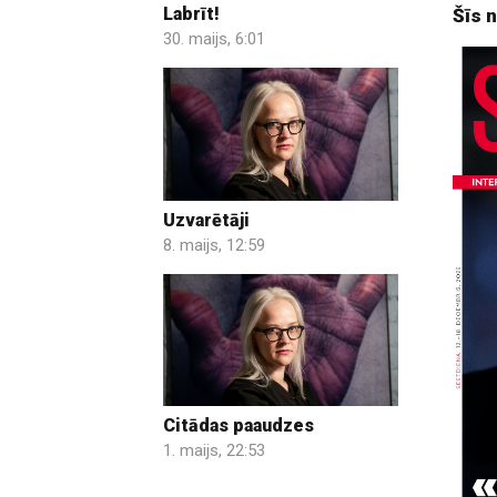
Labrīt!
Šīs 
30. maijs, 6:01
Uzvarētāji
8. maijs, 12:59
Citādas paaudzes
1. maijs, 22:53