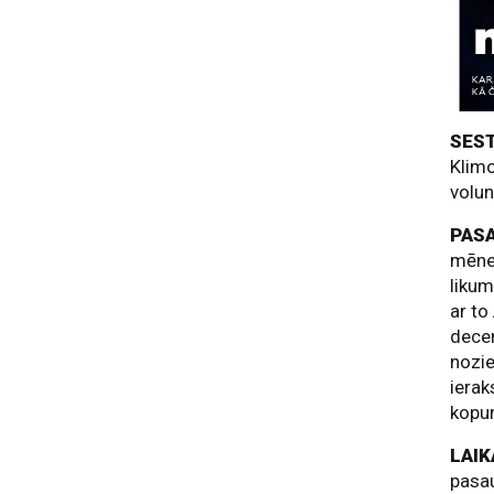
SEST
Klimo
volun
PAS
mēnes
likum
ar to
decem
nozie
ierak
kopum
LAIK
pasau