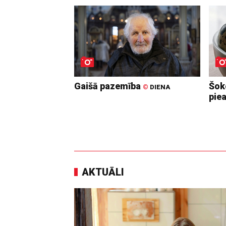
Gaišā pazemība
Šoko
©
DIENA
pie
AKTUĀLI