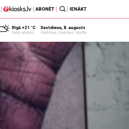
ABONĒT
IENĀKT
Rīgā +21 °C
Sestdiena, 8. augusts
Daļēji saulains
Vladislava, Vladislavs, Mudīte