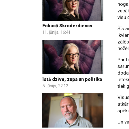
nogal
vecā
visu 
Fokusā Skroderdienas
Šīs a
11. jūnijs, 16:41
ikvie
zālēs
nežēl
Par t
sarun
dodas
Īstā dzīve, zupa un politika
ietek
5. jūnijs, 22:12
tiek 
Visu
atkār
spēku
Un va