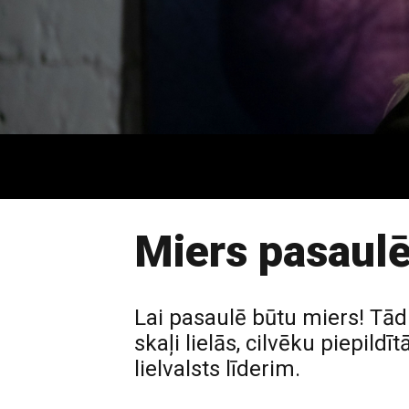
Miers pasaulē
Lai pasaulē būtu miers! Tādu
skaļi lielās, cilvēku piepild
lielvalsts līderim.