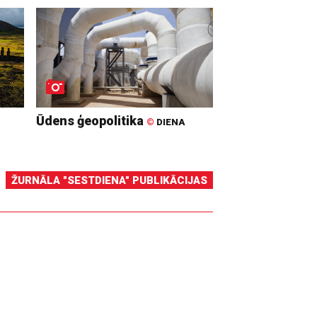
Ūdens ģeopolitika
©
DIENA
ŽURNĀLA "SESTDIENA" PUBLIKĀCIJAS