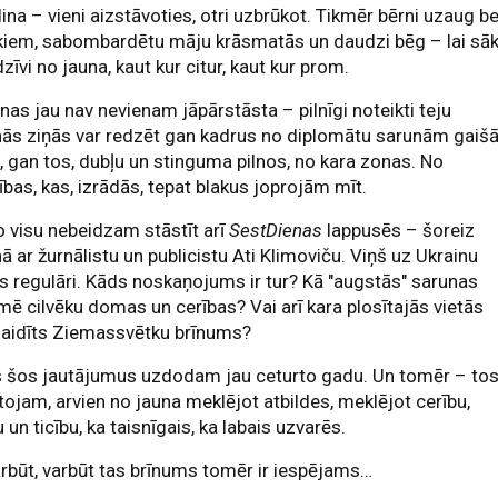
ina – vieni aizstāvoties, otri uzbrūkot. Tikmēr bērni uzaug b
kiem, sabombardētu māju krāsmatās un daudzi bēg – lai sā
dzīvi no jauna, kaut kur citur, kaut kur prom.
inas jau nav nevienam jāpārstāsta – pilnīgi noteikti teju
nās ziņās var redzēt gan kadrus no diplomātu sarunām gaiš
, gan tos, dubļu un stinguma pilnos, no kara zonas. No
ības, kas, izrādās, tepat blakus joprojām mīt.
o visu nebeidzam stāstīt arī
SestDienas
lappusēs – šoreiz
ā ar žurnālistu un publicistu Ati Klimoviču. Viņš uz Ukrainu
 regulāri. Kāds noskaņojums ir tur? Kā "augstās" sarunas
mē cilvēku domas un cerības? Vai arī kara plosītajās vietās
gaidīts Ziemassvētku brīnums?
s šos jautājumus uzdodam jau ceturto gadu. Un tomēr – to
tojam, arvien no jauna meklējot atbildes, meklējot cerību,
 un ticību, ka taisnīgais, ka labais uzvarēs.
rbūt, varbūt tas brīnums tomēr ir iespējams…