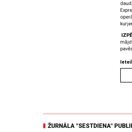
daud
Expre
operā
kurje
IZP
mājdz
pavēs
Ietei
ŽURNĀLA "SESTDIENA" PUBL