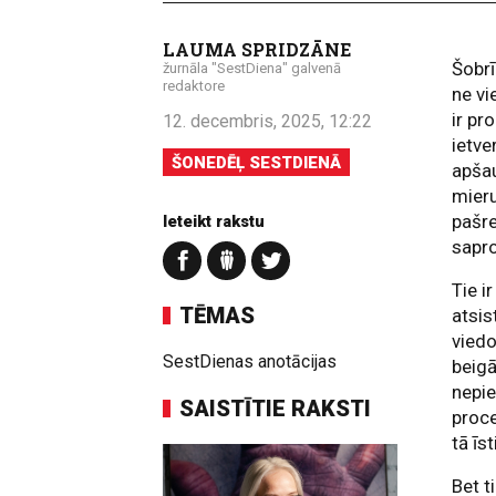
LAUMA SPRIDZĀNE
Šobrī
žurnāla "SestDiena" galvenā
redaktore
ne vi
ir pr
12. decembris, 2025, 12:22
ietve
ŠONEDĒĻ SESTDIENĀ
apšau
mieru
pašre
Ieteikt rakstu
sapr
Tie i
TĒMAS
atsi
viedo
SestDienas anotācijas
beigā
nepie
SAISTĪTIE RAKSTI
proce
tā īs
Bet t