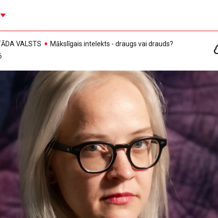
, TĀDA VALSTS
Mākslīgais intelekts - draugs vai drauds?
6