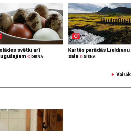
lādes svētki arī
Kartēs parādās Lieldienu
augušajiem
sala
©
DIENA
©
DIENA
Vairāk