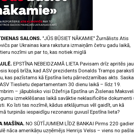
DIENAS SALONS.
"JŪS BŪSIET NĀKAMIE" Žurnālists Atis
vičs par Ukrainas kara rakstura izmaiņām četru gadu laikā,
tieru nozīmi un par to, kas notiek miglā
AULĒ.
EPSTĪNA NEBEIDZAMĀ LIETA Pavisam drīz apritēs jau
is kopš brīža, kad ASV prezidents Donalds Tramps parakstī
u, kas pazīstams kā Epstīna lietu pārredzamības akts. Sask
 ASV Tieslietu departamentam 30 dienu laikā – līdz 19.
brim – jāpublisko visi Džefrija Epstīna un Žislenas Maksve
gumu izmeklēšanas laikā savāktie neklasificētie dokumenti
sti. Ko īsti tas nozīmē, kādus atklājumus vēl gaidīt, un kā
ā turpinās iespaidīgu rezonansi guvusī Epstīna lieta?
A MAŠĪNA.
NO SŪTĪJUMIEM LĪDZ BANKAI Pirms 220 gadi
lē nāca amerikāņu uzņēmējs Henrijs Velss – viens no pašla