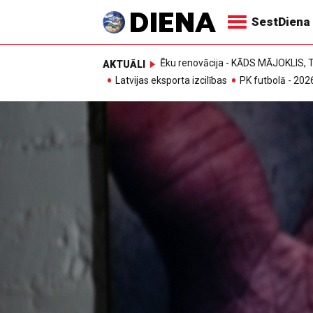
SestDiena
Ēku renovācija - KĀDS MĀJOKLIS
AKTUĀLI
Latvijas eksporta izcilības
PK futbolā - 202