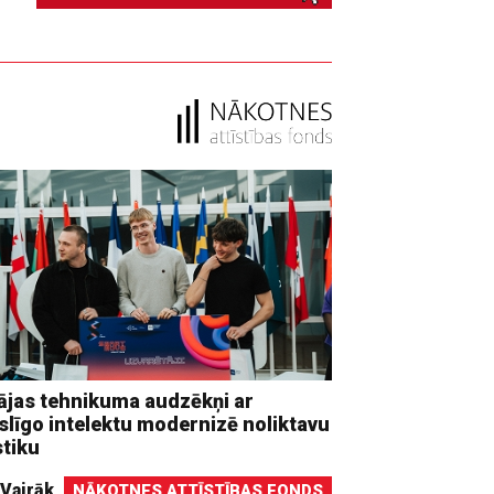
ājas tehnikuma audzēkņi ar
līgo intelektu modernizē noliktavu
stiku
Vairāk
NĀKOTNES ATTĪSTĪBAS FONDS