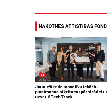
NĀKOTNES ATTĪSTĪBAS FON
Jaunieši rada inovatīvu iekārtu
plastmasas atkritumu pārstrādei u
uzvar #TechTrack