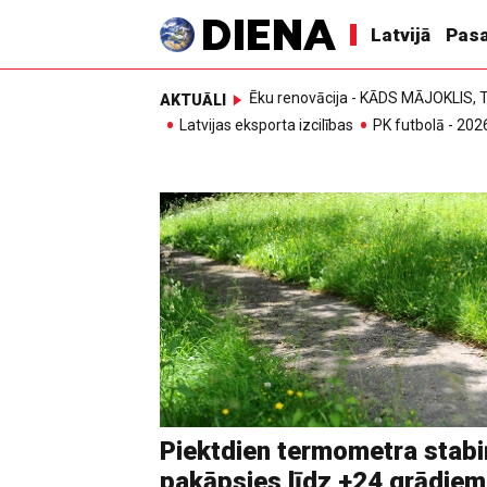
Latvijā
Pasa
Ēku renovācija - KĀDS MĀJOKLIS
AKTUĀLI
Latvijas eksporta izcilības
PK futbolā - 202
Piektdien termometra stabi
pakāpsies līdz +24 grādiem