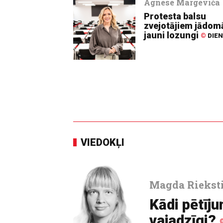
Agnese Margēviča
Protesta balsu
zvejotājiem jādom
jauni lozungi
©
DIE
VIEDOKĻI
Magda Riekst
Kādi pētīju
vajadzīgi?