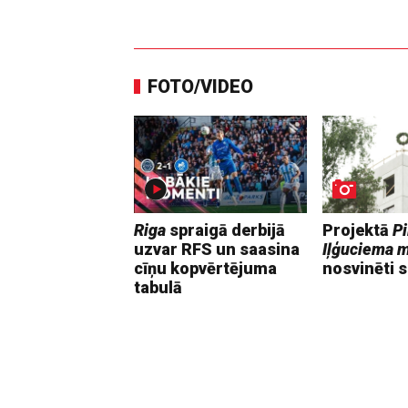
FOTO/VIDEO
Riga
spraigā derbijā
Projektā
Pi
uzvar RFS un saasina
Iļģuciema 
cīņu kopvērtējuma
nosvinēti s
tabulā