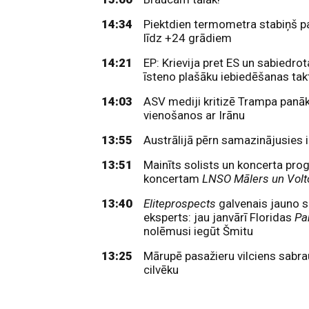
14:34
Piektdien termometra stabiņš p
līdz +24 grādiem
14:21
EP: Krievija pret ES un sabiedro
īsteno plašāku iebiedēšanas tak
14:03
ASV mediji kritizē Trampa panā
vienošanos ar Irānu
13:55
Austrālijā pērn samazinājusies 
13:51
Mainīts solists un koncerta pr
koncertam
LNSO Mālers un Volt
13:40
Eliteprospects
galvenais jauno s
eksperts: jau janvārī Floridas
Pa
nolēmusi iegūt Šmitu
13:25
Mārupē pasažieru vilciens sabra
cilvēku