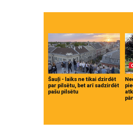
Šauļi - laiks ne tikai dzirdēt
Ne
par pilsētu, bet arī sadzirdēt
pie
pašu pilsētu
atk
pār