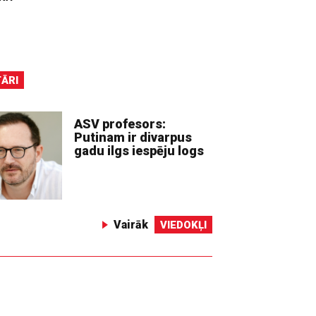
ĀRI
ASV profesors:
Putinam ir divarpus
gadu ilgs iespēju logs
Vairāk
VIEDOKĻI