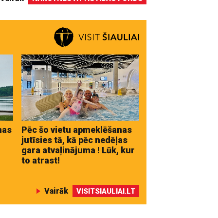
nas
Pēc šo vietu apmeklēšanas
jutīsies tā, kā pēc nedēļas
gara atvaļinājuma ! Lūk, kur
to atrast!
Vairāk
VISITSIAULIAI.LT