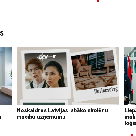
DS
Noskaidros Latvijas labāko skolēnu
Liep
n
mācību uzņēmumu
māks
loģi