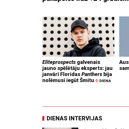
Eliteprospects
galvenais
Aust
jauno spēlētāju eksperts: jau
sam
janvārī Floridas
Panthers
bija
nolēmusi iegūt Šmitu
©
DIENA
DIENAS INTERVIJAS