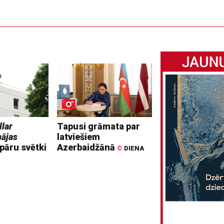
llar
Tapusi grāmata par
mājas
latviešiem
pāru svētki
Azerbaidžānā
©
DIENA