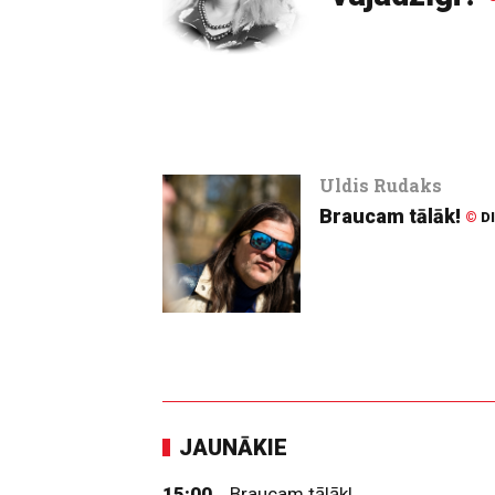
Uldis Rudaks
Braucam tālāk!
©
D
JAUNĀKIE
15:00
Braucam tālāk!