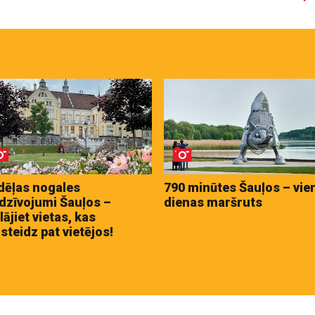
dēļas nogales
790 minūtes Šauļos – vie
dzīvojumi Šauļos –
dienas maršruts
lājiet vietas, kas
steidz pat vietējos!