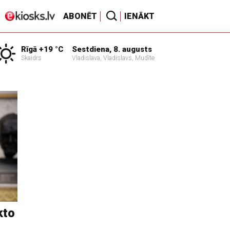
ABONĒT
IENĀKT
Rīgā +19 °C
Sestdiena, 8. augusts
Skaidrs
Vladislava, Vladislavs, Mudīte
kto