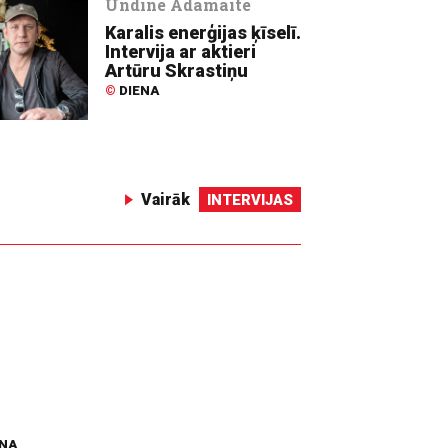
Undīne Adamaite
Karalis enerģijas ķīselī.
Intervija ar aktieri
Artūru Skrastiņu
©
DIENA
Vairāk
INTERVIJAS
ENA