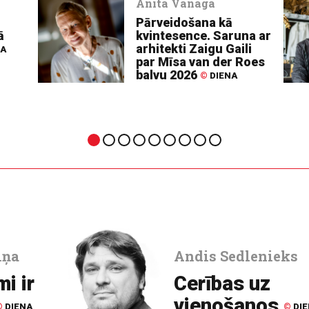
Anita Vanaga
Pārveidošana kā
ā
kvintesence. Saruna ar
arhitekti Zaigu Gaili
NA
par Mīsa van der Roes
balvu 2026
©
DIENA
iņa
Andis Sedlenieks
mi ir
Cerības uz
vienošanos
©
DIENA
©
DI