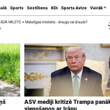
ulē
Sports
SestDiena
KDi
Sporta Avīze
Vairāk
, TĀDA VALSTS
Mākslīgais intelekts - draugs vai drauds?
6
ņš
ASV mediji kritizē Trampa panā
vienošanos ar Irānu