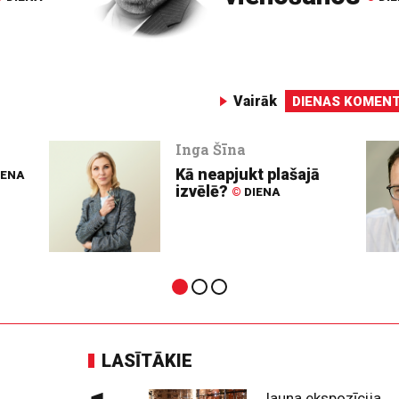
Vairāk
DIENAS KOMENT
Inga Šīna
Kā neapjukt plašajā
IENA
izvēlē?
©
DIENA
LASĪTĀKIE
Jauna ekspozīcija