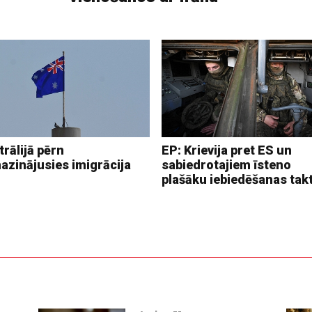
rālijā pērn
EP: Krievija pret ES un
azinājusies imigrācija
sabiedrotajiem īsteno
plašāku iebiedēšanas tak