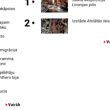
1
•
Livonijas pilis
akāpsies
2
•
Izstāde
Atstātās lie
tajiem
tiku
kto
V
imigrācija
ogramma
ons
pēlētāju
nthers
bija
ucis
Vairāk