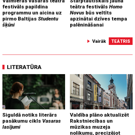
Valmieras vasaras teātra
Starptautiskais jaunā
festivāls papildina
teātra festivāls
Homo
programmu un aicina uz
Novus
būs veltīts
pirmo Baltijas
Studentu
apzinātai dzīves tempa
šķūni
palēnināšanai
Vairāk
TEĀTRIS
LITERATŪRA
Siguldā notiks literārs
Valdība plāno aktualizēt
pasākumu cikls
Vasaras
Rakstniecības un
lasījumi
mūzikas muzeja
nolikumu, precizējot