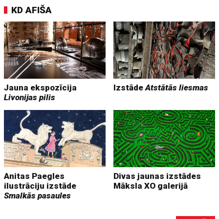
KD AFIŠA
Jauna ekspozīcija
Izstāde
Atstātās liesmas
Livonijas pilis
Anitas Paegles
Divas jaunas izstādes
ilustrāciju izstāde
Māksla XO galerijā
Smalkās pasaules