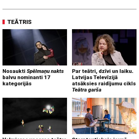
TEĀTRIS
Nosaukti
Spēlmaņu nakts
Par teātri, dzīvi un laiku.
balvu nominanti 17
Latvijas Televīzijā
kategorijās
atsāksies raidījumu cikls
Teātra garša