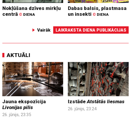
Nokļūšana dzīves mirkļu
Dabas balsis, plastmasa
centrā
un insekti
©
DIENA
©
DIENA
Vairāk
LAIKRAKSTA DIENA PUBLIKĀCIJAS
AKTUĀLI
Jauna ekspozīcija
Izstāde
Atstātās liesmas
Livonijas pilis
26. jūnijs, 23:24
26. jūnijs, 23:35