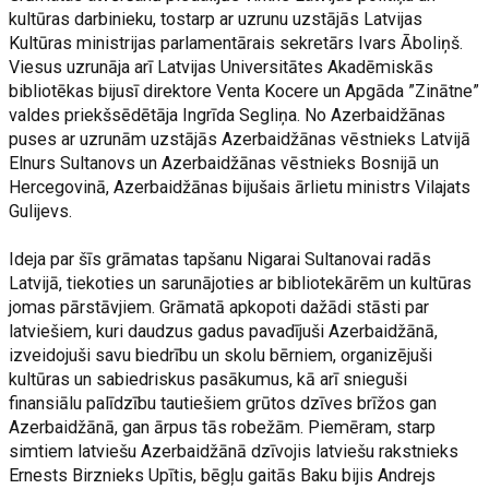
kultūras darbinieku, tostarp ar uzrunu uzstājās Latvijas
Kultūras ministrijas parlamentārais sekretārs Ivars Āboliņš.
Viesus uzrunāja arī Latvijas Universitātes Akadēmiskās
bibliotēkas bijusī direktore Venta Kocere un Apgāda ”Zinātne”
valdes priekšsēdētāja Ingrīda Segliņa. No Azerbaidžānas
puses ar uzrunām uzstājās Azerbaidžānas vēstnieks Latvijā
Elnurs Sultanovs un Azerbaidžānas vēstnieks Bosnijā un
Hercegovinā, Azerbaidžānas bijušais ārlietu ministrs Vilajats
Gulijevs.
Ideja par šīs grāmatas tapšanu Nigarai Sultanovai radās
Latvijā, tiekoties un sarunājoties ar bibliotekārēm un kultūras
jomas pārstāvjiem. Grāmatā apkopoti dažādi stāsti par
latviešiem, kuri daudzus gadus pavadījuši Azerbaidžānā,
izveidojuši savu biedrību un skolu bērniem, organizējuši
kultūras un sabiedriskus pasākumus, kā arī snieguši
finansiālu palīdzību tautiešiem grūtos dzīves brīžos gan
Azerbaidžānā, gan ārpus tās robežām. Piemēram, starp
simtiem latviešu Azerbaidžānā dzīvojis latviešu rakstnieks
Ernests Birznieks Upītis, bēgļu gaitās Baku bijis Andrejs