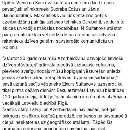
Upītis. Vienā no Kaukāza kultūras centriem daudz gadu
pavadījuši arī rakstnieki Sudraba Edžus un Jānis
Jaunsudrabiņš. Mākslinieks Jūliuss Straume pētījis
azerbaidžāņu paklāju aušanas tehnikas Garabahā, veidojis to
skices un vadījis mākslas nodarbības. N. Sultanova stāstot
par grāmatu atklāja vēl nedzirdētus stāstus par latviešu
rakstnieku dzīves gaitām, savstarpējo komunikāciju un
ikdienu.
“Stāstot 20. gadsimta mijā Azerbaidžānā dzīvojošo latviešu
dzīvesstāstus, šī grāmata piedāvā aizraujošu ceļojumu,
pievieno svarīgu nodaļu mūsu kopīgajai vēsturei un sniedz
jaunas akadēmiskas perspektīvas divpusējai sadarbībai,”
savā uzrunā sacīja vēstnieks Elnurs Sultanovs, uzsverot, ka
tikai pirms dažām dienām Baku atzīmēta Latviešu biedrības
120 gadu jubileju, tādēļ jo īpaši skanīga ir grāmatas atvēršana
vecākajā Latviešu biedrībā Rīgā.
“Saites starp Latviju un Azerbaidžānu nav jaunas, bet gan
sakņojas cilvēkos, kopīgā pieredzē, centienos un savstarpējā
cieņā, neskatoties uz ģeogrāfisko attālumu. Tāpēc šīs
grāmatas izdošana tagad ir gan savlaicīga, gan dziļi