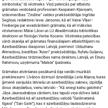
simboliska,” tā vēstnieks. Viņš pateicās par atbalstu
grāmatas veidošanā profesoram Kasparam Kļaviņam,
izdevniecības “Zinātne” valdes priekšsēdētājai Ingrīdai
Segliņai, redaktorei Ievai Jansonei, kā arī Vairai Vīķei–
Freibergai par ievadvārdiem grāmatai, kā arī mākslas
vēsturniecei Mārai Lācei un LU Akadēmiskās bibliotēkas
direktorei un filoloģei Ventai Kocerei. Vēstnieka pateicības
vārdi skanēja arī grāmatas finansiālajiem atbalstītājiem no
Azerbaidžānas diasporas Latvijā, pieminot Ulduzhanu
Ahmedovu, biedrības “Azeri” priekšsēdētāju, Rufatu Gulijevu,
Azerbaidžānas tirdzniecības nama direktoru Latvijā, un Elnuru
Rahimovu, uzņēmuma “Malela” īpašnieku.
Grāmatas atvēršanas pasākumā bija vairāki muzikāli
priekšnesumi. Līvānos dzimusī dziedātāja Leila Alijeva, kuras
ģimenē savijušās latviešu un azerbaidžāņu saknes, izpildīja
divus skaņdarbus, vienu latviski - “Kā sniegi kalnu galotnēs”
Jāņa Jaunsudrabiņa vārdiem, kas tapuši viņa dzīves laikā
Azerbaidžānā kā arī azerbaidžāņu valodā “Gaišmatainā
līgava” (“Sarı Gəlin”), kas ir azerbaidžāņu tautasdziesma.