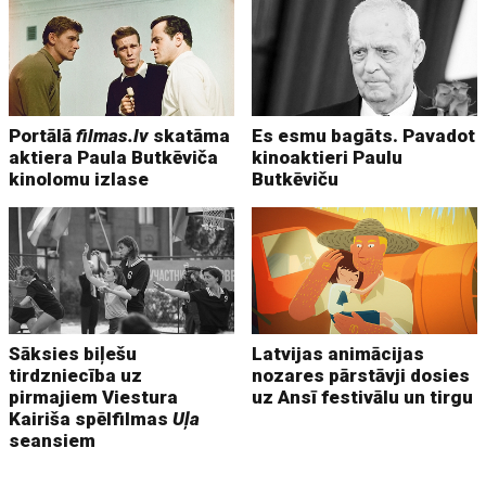
Portālā
filmas.lv
skatāma
Es esmu bagāts. Pavadot
aktiera Paula Butkēviča
kinoaktieri Paulu
kinolomu izlase
Butkēviču
Sāksies biļešu
Latvijas animācijas
tirdzniecība uz
nozares pārstāvji dosies
pirmajiem Viestura
uz Ansī festivālu un tirgu
Kairiša spēlfilmas
Uļa
seansiem