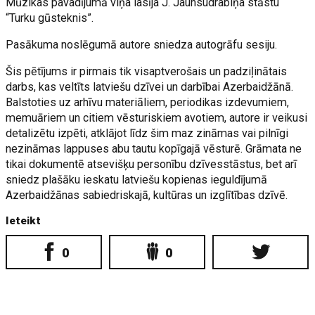
Mūzikas pavadījumā viņa lasīja J. Jaunsudrabiņa stāstu
“Turku gūsteknis”.
Pasākuma noslēgumā autore sniedza autogrāfu sesiju.
Šis pētījums ir pirmais tik visaptverošais un padziļinātais
darbs, kas veltīts latviešu dzīvei un darbībai Azerbaidžānā.
Balstoties uz arhīvu materiāliem, periodikas izdevumiem,
memuāriem un citiem vēsturiskiem avotiem, autore ir veikusi
detalizētu izpēti, atklājot līdz šim maz zināmas vai pilnīgi
nezināmas lappuses abu tautu kopīgajā vēsturē. Grāmata ne
tikai dokumentē atsevišķu personību dzīvesstāstus, bet arī
sniedz plašāku ieskatu latviešu kopienas ieguldījumā
Azerbaidžānas sabiedriskajā, kultūras un izglītības dzīvē.
Ieteikt
0
0