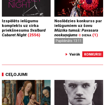
Izspēlēts ielūgumu
Noslēdzies konkurss par
komplekts uz cirka
ielūgumiem uz šovu
priekšnesumu
Svalbard
Mūzika tumsā: Pavasara
Cabaret Night
(2556)
noskaņojums
(1)
©
DIENA
Papildināts 13:11
Vairāk
KONKURSI
CEĻOJUMI