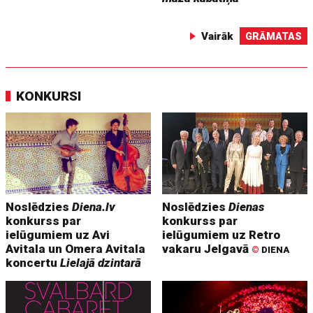
Vairāk
GRĀMATAS
KONKURSI
Noslēdzies
Diena.lv
Noslēdzies
Dienas
konkurss par
konkurss par
ielūgumiem uz Avi
ielūgumiem uz Retro
Avitala un Omera Avitala
vakaru Jelgavā
©
DIENA
koncertu
Lielajā dzintarā