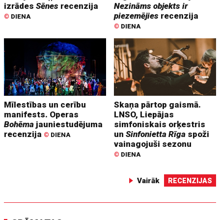
izrādes
Sēnes
recenzija
Nezināms objekts ir
piezemējies
recenzija
©
DIENA
©
DIENA
Mīlestības un cerību
Skaņa pārtop gaismā.
manifests. Operas
LNSO, Liepājas
Bohēma
jauniestudējuma
simfoniskais orķestris
recenzija
un
Sinfonietta Rīga
spoži
©
DIENA
vainagojuši sezonu
©
DIENA
Vairāk
RECENZIJAS