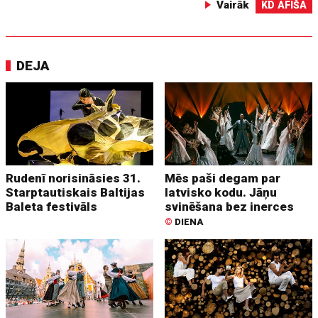
Vairāk
KD AFIŠA
DEJA
Rudenī norisināsies 31.
Mēs paši degam par
Starptautiskais Baltijas
latvisko kodu. Jāņu
Baleta festivāls
svinēšana bez inerces
©
DIENA