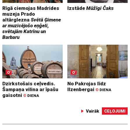
Rīgā ciemojas Madrides
Izstāde
Mūžīgi Čaks
muzeja Prado
altārglezna
Svētā Ģimene
ar muzicējošo eņģeli,
svētajām Katrīnu un
Barbaru
Dzirkstošais ceļvedis.
No Pakrojas līdz
Šampaņa vilina ar īpašu
Ilzenbergai
©
DIENA
gaisotni
©
DIENA
Vairāk
CEĻOJUMI