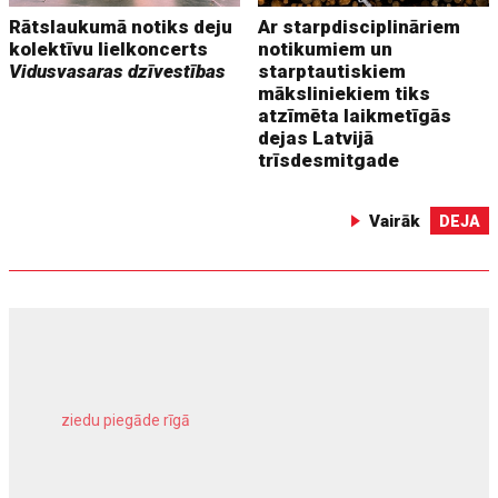
Rātslaukumā notiks deju
Ar starpdisciplināriem
kolektīvu lielkoncerts
notikumiem un
Vidusvasaras dzīvestības
starptautiskiem
māksliniekiem tiks
atzīmēta laikmetīgās
dejas Latvijā
trīsdesmitgade
Vairāk
DEJA
ziedu piegāde rīgā
meliorācijas darbi