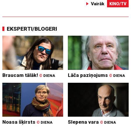
Vairāk
KINO/TV
EKSPERTI/BLOGERI
Braucam tālāk!
Lāča paziņojums
©
DIENA
©
DIENA
Noasa šķirsts
Slepena vara
©
DIENA
©
DIENA