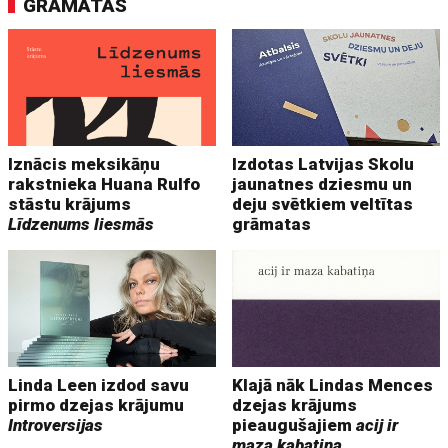
GRĀMATAS
Iznācis meksikāņu
Izdotas Latvijas Skolu
rakstnieka Huana Rulfo
jaunatnes dziesmu un
stāstu krājums
deju svētkiem veltītas
Līdzenums liesmās
grāmatas
Linda Leen izdod savu
Klajā nāk Lindas Mences
pirmo dzejas krājumu
dzejas krājums
Introversijas
pieaugušajiem
acij ir
maza kabatiņa