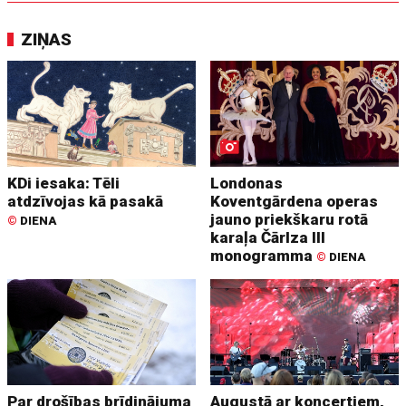
ZIŅAS
KDi iesaka: Tēli
Londonas
atdzīvojas kā pasakā
Koventgārdena operas
jauno priekškaru rotā
©
DIENA
karaļa Čārlza III
monogramma
©
DIENA
Par drošības brīdinājuma
Augustā ar koncertiem,