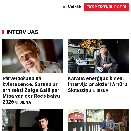
Vairāk
EKSPERTI/BLOGERI
INTERVIJAS
Pārveidošana kā
Karalis enerģijas ķīselī.
kvintesence. Saruna ar
Intervija ar aktieri Artūru
arhitekti Zaigu Gaili par
Skrastiņu
©
DIENA
Mīsa van der Roes balvu
2026
©
DIENA