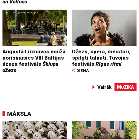
un Voltons
Augustā Lūznavas muižā
Džezs, opera, meistari,
norisināsies VIII Baltijas
spilgti talanti. Tuvojas
džeza festivāls
Škiuņa
festivāls
Rīgas ritmi
džezs
©
DIENA
Vairāk
MŪZIKA
MĀKSLA