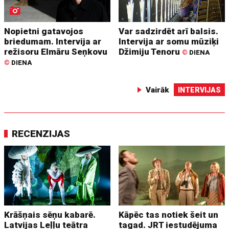
Nopietni gatavojos
Var sadzirdēt arī balsis.
briedumam. Intervija ar
Intervija ar somu mūziķi
režisoru Elmāru Seņkovu
Džimiju Tenoru
©
DIENA
©
DIENA
Vairāk
INTERVIJAS
RECENZIJAS
Krāšņais sēņu kabarē.
Kāpēc tas notiek šeit un
Latvijas Leļļu teātra
tagad. JRT iestudējuma