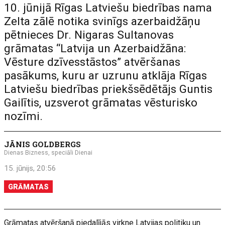
10. jūnijā Rīgas Latviešu biedrības nama
Zelta zālē notika svinīgs azerbaidžāņu
pētnieces Dr. Nigaras Sultanovas
grāmatas “Latvija un Azerbaidžāna:
Vēsture dzīvesstāstos” atvēršanas
pasākums, kuru ar uzrunu atklāja Rīgas
Latviešu biedrības priekšsēdētājs Guntis
Gailītis, uzsverot grāmatas vēsturisko
nozīmi.
JĀNIS GOLDBERGS
Dienas Bizness, speciāli Dienai
15. jūnijs, 20:56
GRĀMATAS
Grāmatas atvēršanā piedalījās virkne Latvijas politiķu un