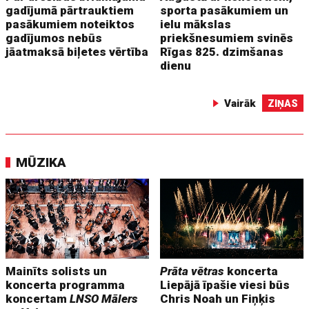
gadījumā pārtrauktiem
sporta pasākumiem un
pasākumiem noteiktos
ielu mākslas
gadījumos nebūs
priekšnesumiem svinēs
jāatmaksā biļetes vērtība
Rīgas 825. dzimšanas
dienu
Vairāk
ZIŅAS
MŪZIKA
Mainīts solists un
Prāta vētras
koncerta
koncerta programma
Liepājā īpašie viesi būs
koncertam
LNSO Mālers
Chris Noah un Fiņķis