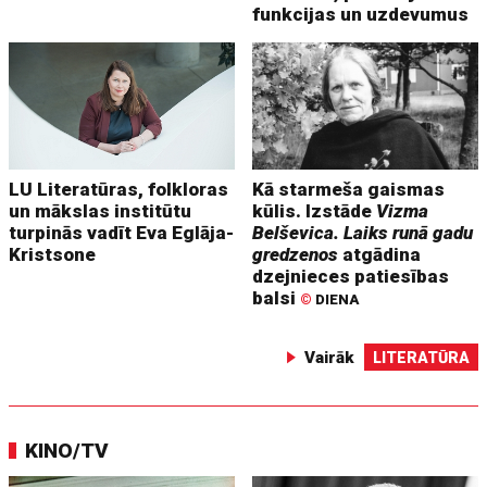
funkcijas un uzdevumus
LU Literatūras, folkloras
Kā starmeša gaismas
un mākslas institūtu
kūlis. Izstāde
Vizma
turpinās vadīt Eva Eglāja-
Belševica. Laiks runā gadu
Kristsone
gredzenos
atgādina
dzejnieces patiesības
balsi
©
DIENA
Vairāk
LITERATŪRA
KINO/TV