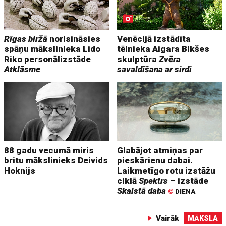
Rīgas biržā
norisināsies
Venēcijā izstādīta
spāņu mākslinieka Lido
tēlnieka Aigara Bikšes
Riko personālizstāde
skulptūra
Zvēra
Atklāsme
savaldīšana ar sirdi
88 gadu vecumā miris
Glabājot atmiņas par
britu mākslinieks Deivids
pieskārienu dabai.
Hoknijs
Laikmetīgo rotu izstāžu
ciklā
Spektrs
– izstāde
Skaistā daba
©
DIENA
Vairāk
MĀKSLA