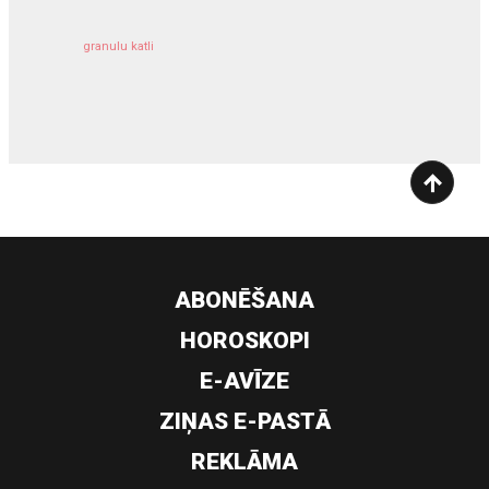
granulu katli
siltumsūknis
ABONĒŠANA
HOROSKOPI
E-AVĪZE
ZIŅAS E-PASTĀ
REKLĀMA