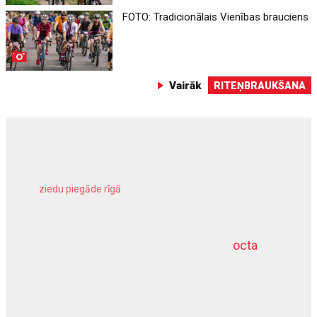
FOTO: Tradicionālais Vienības brauciens
Vairāk
RITEŅBRAUKŠANA
ziedu piegāde rīgā
meliorācijas darbi
octa
dziļurbums
kravu apdrošināšana