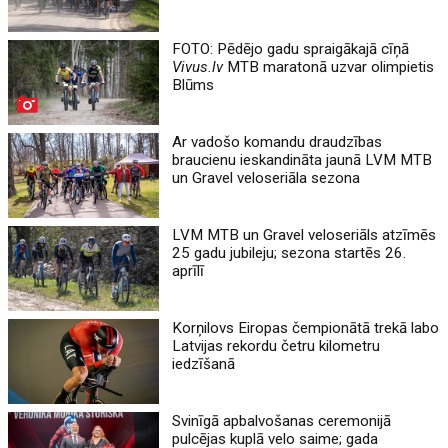
FOTO: Pēdējo gadu spraigākajā cīņā
Vivus.lv
MTB maratonā uzvar olimpietis
Blūms
Ar vadošo komandu draudzības
braucienu ieskandināta jaunā LVM MTB
un Gravel veloseriāla sezona
LVM MTB un Gravel veloseriāls atzīmēs
25 gadu jubileju; sezona startēs 26.
aprīlī
Korņilovs Eiropas čempionātā trekā labo
Latvijas rekordu četru kilometru
iedzīšanā
Svinīgā apbalvošanas ceremonijā
pulcējas kuplā velo saime; gada