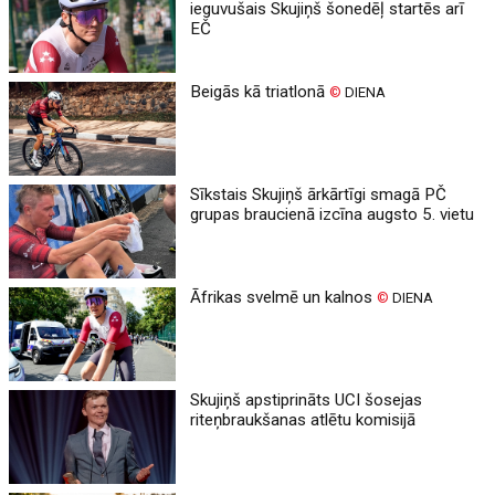
ieguvušais Skujiņš šonedēļ startēs arī
EČ
Beigās kā triatlonā
©
DIENA
Sīkstais Skujiņš ārkārtīgi smagā PČ
grupas braucienā izcīna augsto 5. vietu
Āfrikas svelmē un kalnos
©
DIENA
Skujiņš apstiprināts UCI šosejas
riteņbraukšanas atlētu komisijā