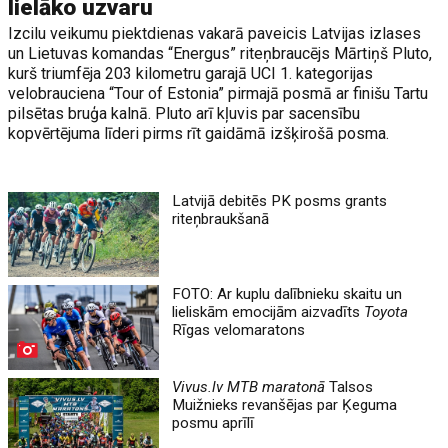
lielāko uzvaru
Izcilu veikumu piektdienas vakarā paveicis Latvijas izlases
un Lietuvas komandas “Energus” riteņbraucējs Mārtiņš Pluto,
kurš triumfēja 203 kilometru garajā UCI 1. kategorijas
velobrauciena “Tour of Estonia” pirmajā posmā ar finišu Tartu
pilsētas bruģa kalnā. Pluto arī kļuvis par sacensību
kopvērtējuma līderi pirms rīt gaidāmā izšķirošā posma.
Latvijā debitēs PK posms grants
riteņbraukšanā
FOTO: Ar kuplu dalībnieku skaitu un
lieliskām emocijām aizvadīts
Toyota
Rīgas velomaratons
Vivus.lv MTB maratonā
Talsos
Muižnieks revanšējas par Ķeguma
posmu aprīlī