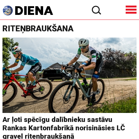
RITEŅBRAUKŠANA
Ar ļoti spēcīgu dalībnieku sastāvu
Rankas Kartonfabrikā norisināsies LČ
gravel riteņbraukšanā