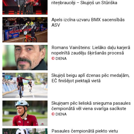
riteņbraucēji – Skujiņš un Stūriška
Apels izcīna uzvaru BMX sacensībās
ASV
Romans Vainšteins: Lielāko daļu karjerā
nopelnītā zaudēju šķiršanās procesā
©
DIENA
Skujiņš beigu aplī dzenas pēc medaļām,
EČ finišējot piektajā vietā
Skujiņam pēc lieliskā snieguma pasaules
čempionātā vēl viena svarīga sacīkste
©
DIENA
Pasaules čempionātā piekto vietu