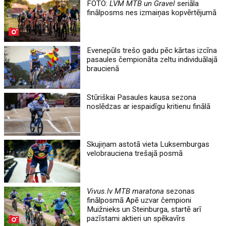
FOTO:
LVM MTB un Gravel
seriāla
finālposms nes izmaiņas kopvērtējumā
Evenepūls trešo gadu pēc kārtas izcīna
pasaules čempionāta zeltu individuālajā
braucienā
Stūriškai Pasaules kausa sezona
noslēdzas ar iespaidīgu kritienu finālā
Skujiņam astotā vieta Luksemburgas
velobrauciena trešajā posmā
Vivus.lv MTB maratona
sezonas
finālposmā Apē uzvar čempioni
Muižnieks un Steinburga, startē arī
pazīstami aktieri un spēkavīrs