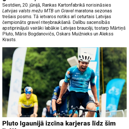
Sestdien, 20. jūnijā, Rankas Kartonfabrikā norisināsies
Latvijas valsts mežu MTB un Gravel
maratona sezonas
trešais posms. Tā ietvaros notiks arī ceturtais Latvijas
čempionāts gravel riteņbraukšanā. Dalību sacensībās
apstiprinājuši vairāki labākie Latvijas braucēji, tostarp Mārtiņš
Pluto, Māris Bogdanovičs, Oskars Muižnieks un Alekss
Krasts.
Pluto Igaunijā izcīna karjeras līdz šim