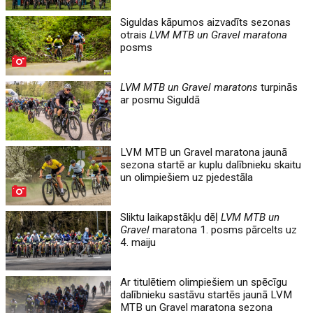
Siguldas kāpumos aizvadīts sezonas
otrais
LVM MTB un Gravel maratona
posms
LVM MTB un Gravel maratons
turpinās
ar posmu Siguldā
LVM MTB un Gravel maratona jaunā
sezona startē ar kuplu dalībnieku skaitu
un olimpiešiem uz pjedestāla
Sliktu laikapstākļu dēļ
LVM MTB un
Gravel
maratona 1. posms pārcelts uz
4. maiju
Ar titulētiem olimpiešiem un spēcīgu
dalībnieku sastāvu startēs jaunā LVM
MTB un Gravel maratona sezona