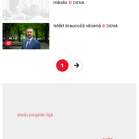
mikslis
©
DIENA
Ielēkt braucošā vilcienā
©
DIENA
Nākošā
1
ziedu piegāde rīgā
meliorācijas darbi