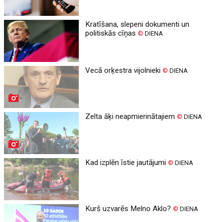
Kratīšana, slepeni dokumenti un
politiskās cīņas
©
DIENA
Vecā orķestra vijolnieki
©
DIENA
Zelta āķi neapmierinātajiem
©
DIENA
Kad izplēn īstie jautājumi
©
DIENA
Kurš uzvarēs Melno Aklo?
©
DIENA