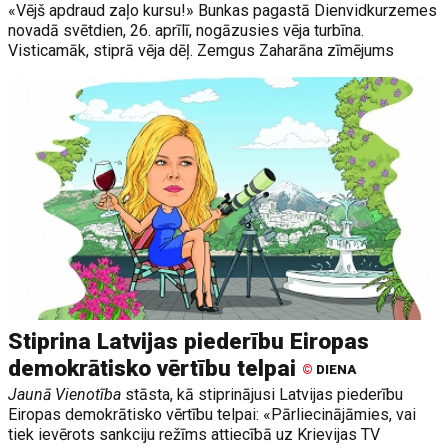
«Vējš apdraud zaļo kursu!» Bunkas pagastā Dienvidkurzemes
novadā svētdien, 26. aprīlī, nogāzusies vēja turbīna.
Visticamāk, stiprā vēja dēļ. Zemgus Zaharāna zīmējums
Stiprina Latvijas piederību Eiropas
demokrātisko vērtību telpai
©
DIENA
Jaunā Vienotība
stāsta, kā stiprinājusi Latvijas piederību
Eiropas demokrātisko vērtību telpai: «Pārliecinājāmies, vai
tiek ievērots sankciju režīms attiecībā uz Krievijas TV