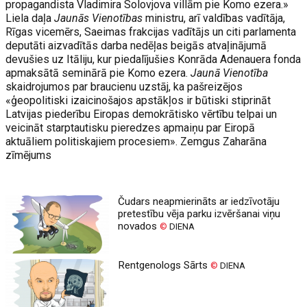
propagandista Vladimira Solovjova villām pie Komo ezera.»
Liela daļa
Jaunās Vienotības
ministru, arī valdības vadītāja,
Rīgas vicemērs, Saeimas frakcijas vadītājs un citi parlamenta
deputāti aizvadītās darba nedēļas beigās atvaļinājumā
devušies uz Itāliju, kur piedalījušies Konrāda Adenauera fonda
apmaksātā seminārā pie Komo ezera.
Jaunā Vienotība
skaidrojumos par braucienu uzstāj, ka pašreizējos
«ģeopolitiski izaicinošajos apstākļos ir būtiski stiprināt
Latvijas piederību Eiropas demokrātisko vērtību telpai un
veicināt starptautisku pieredzes apmaiņu par Eiropā
aktuāliem politiskajiem procesiem». Zemgus Zaharāna
zīmējums
Čudars neapmierināts ar iedzīvotāju
pretestību vēja parku izvēršanai viņu
novados
©
DIENA
Rentgenologs Sārts
©
DIENA