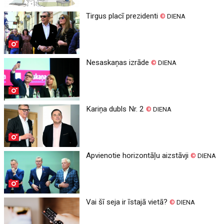
Tirgus placī prezidenti
©
DIENA
Nesaskaņas izrāde
©
DIENA
Kariņa dubls Nr. 2
©
DIENA
Apvienotie horizontāļu aizstāvji
©
DIENA
Vai šī seja ir īstajā vietā?
©
DIENA