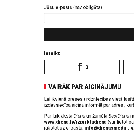
Jūsu e-pasts (nav obligāts)
Ieteikt
0
VAIRĀK PAR AICINĀJUMU
Lai ikvienā preses tirdzniecības vietā lasī
izdevniecība aicina informēt par adresi, ku
Par laikraksta
Diena
un žurnāla
SestDiena
ne
www.diena.lv/izpirktadiena
(var lietot g
rakstot uz e-pastu:
info@dienasmediji.lv