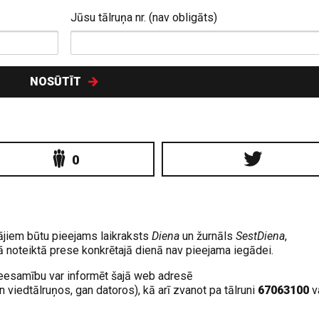
Jūsu tālruņa nr. (nav obligāts)
NOSŪTĪT
0
tājiem būtu pieejams laikraksts
Diena
un žurnāls
SestDiena
,
rā noteiktā prese konkrētajā dienā nav pieejama iegādei.
esamību var informēt šajā web adresē
an viedtālruņos, gan datoros), kā arī zvanot pa tālruni
67063100
v
.