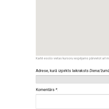
Kartē esošo vietas kursoru iespējams pārvietot arī m
Adrese, kurā izpirkts laikraksts
Diena
/žurn
Komentārs
*
: