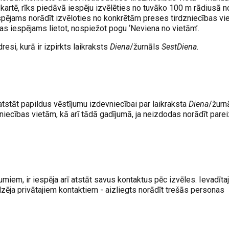
kartē, rīks piedāvā iespēju izvēlēties no tuvāko 100 m rādiusā n
espējams norādīt izvēloties no konkrētām preses tirdzniecības v
jas iespējams lietot, nospiežot pogu ‘Neviena no vietām’.
resi, kurā ir izpirkts laikraksts
Diena
/žurnāls
SestDiena
.
atstāt papildus vēstījumu izdevniecībai par laikraksta
Diena
/žurn
iecības vietām, kā arī tādā gadījumā, ja neizdodas norādīt pare
umiem, ir iespēja arī atstāt savus kontaktus pēc izvēles. Ievadīta
zēja privātajiem kontaktiem - aizliegts norādīt trešās personas