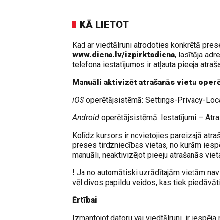
KĀ LIETOT
Kad ar viedtālruni atrodoties konkrētā pres
www.diena.lv/izpirktadiena
, lasītāja ad
telefona iestatījumos ir atļauta pieeja atra
Manuāli aktivizēt atrašanās vietu oper
iOS
operētājsistēmā: Settings-Privacy-Loc
Android
operētājsistēmā: Iestatījumi – Atra
Kolīdz kursors ir novietojies pareizajā atr
preses tirdzniecības vietas, no kurām iesp
manuāli, neaktivizējot pieeju atrašanās vieta
!
Ja no automātiski uzrādītajām vietām nav i
vēl divos papildu veidos, kas tiek piedāvā
Ērtībai
Izmantojot datoru vai viedtālruni, ir iespēj