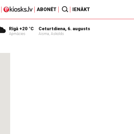
ABONĒT
IENĀKT
Rīgā +20 °C
Ceturtdiena, 6. augusts
Apmācies
Aisma, Askolds