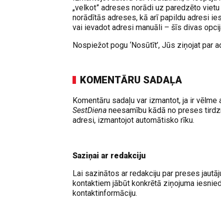
„velkot” adreses norādi uz paredzēto vietu 
norādītās adreses, kā arī papildu adresi i
vai ievadot adresi manuāli – šīs divas opci
Nospiežot pogu ‘Nosūtīt’, Jūs ziņojat par ad
KOMENTĀRU SADAĻA
Komentāru sadaļu var izmantot, ja ir vēlme 
SestDiena
neesamību kādā no preses tirdzn
adresi, izmantojot automātisko rīku.
Saziņai ar redakciju
Lai sazinātos ar redakciju par preses jautāj
kontaktiem jābūt konkrētā ziņojuma iesnied
kontaktinformāciju.