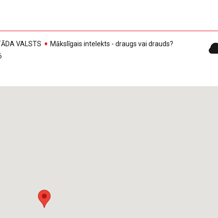
, TĀDA VALSTS
Mākslīgais intelekts - draugs vai drauds?
6