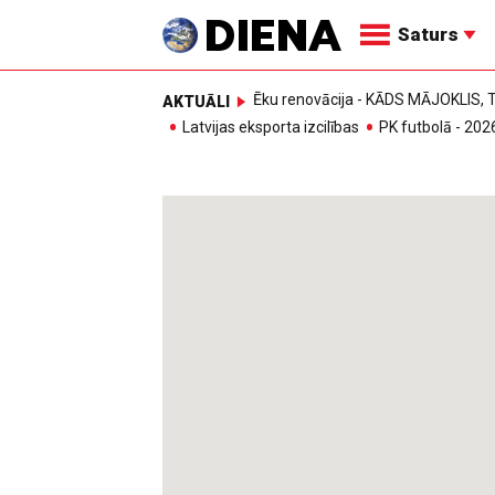
Saturs
Ēku renovācija - KĀDS MĀJOKLIS
AKTUĀLI
Latvijas eksporta izcilības
PK futbolā - 202