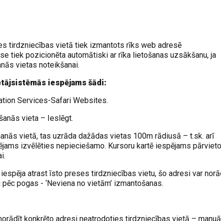
es tirdzniecības vietā tiek izmantots rīks web adresē
rese tiek pozicionēta automātiski ar rīka lietošanas uzsākšanu, ja
šanās vietas noteikšanai.
ētājsistēmās iespējams šādi:
ation Services-Safari Websites.
šanās vieta – Ieslēgt.
ašanās vietā, tas uzrāda dažādas vietas 100m rādiusā – t.sk. arī
ējams izvēlēties nepieciešamo. Kursoru kartē iespējams pārvietot
i.
espēja atrast īsto preses tirdzniecības vietu, šo adresi var norā
ti pēc pogas - ‘Neviena no vietām’ izmantošanas.
a norādīt konkrēto adresi neatrodoties tirdzniecības vietā – manuā