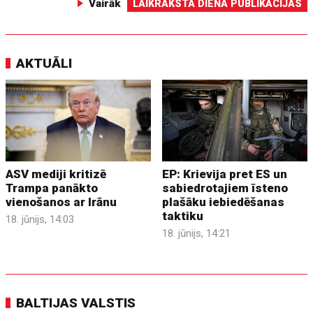
Vairāk
LAIKRAKSTA DIENA PUBLIKĀCIJAS
AKTUĀLI
ASV mediji kritizē
EP: Krievija pret ES un
Trampa panākto
sabiedrotajiem īsteno
vienošanos ar Irānu
plašāku iebiedēšanas
taktiku
18. jūnijs, 14:03
18. jūnijs, 14:21
BALTIJAS VALSTIS