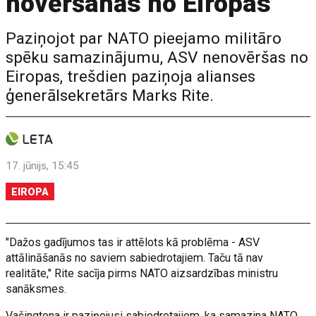
novēršanās no Eiropas
Paziņojot par NATO pieejamo militāro
spēku samazinājumu, ASV nenovēršas no
Eiropas, trešdien paziņoja alianses
ģenerālsekretārs Marks Rite.
17. jūnijs, 15:45
EIROPA
"Dažos gadījumos tas ir attēlots kā problēma - ASV
attālināšanās no saviem sabiedrotajiem. Taču tā nav
realitāte," Rite sacīja pirms NATO aizsardzības ministru
sanāksmes.
Vašingtona ir paziņojusi sabiedrotajiem, ka samazina NATO