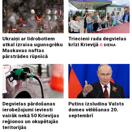
Ukraiņi ar lidrobotiem
Triecieni rada degvielas
atkal izraisa ugunsgrēku
krīzi Krievijā
©
DIENA
Maskavas naftas
pārstrādes rūpnīcā
Degvielas pārdošanas
Putins izsludina Valsts
ierobežojumi ieviesti
domes vēlēšanas 20.
vairāk nekā 50 Krievijas
septembrī
reģionos un okupētajās
teritorijās