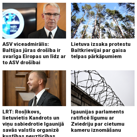
ASV viceadmirālis:
Lietuva izsaka protestu
Baltijas jūras drošība ir
Baltkrievijai par gaisa
svarīga Eiropas un līdz ar
telpas pārkāpumiem
to ASV drošībai
LRT: Rosļikovs,
Igaunijas parlaments
lietuvietis Kandrots un
ratificē līgumu ar
viņu sabiedrotie Igaunijā
Zviedriju par cietumu
savās valstīs organizē
kameru iznomāšanu
kustības neuzticības