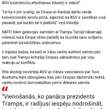
ASV kodolieroču atturēšanas līdzekļi ir stabili".
"Un ka ir ļoti svarīgi, lai Eiropa un Kanāda darītu vairāk
konvencionālo ieroču jomā, saprotot, ka ASV ir saistības visā
pasaulē, par kurām tai ir jāatbild," viņš klāstīja.
NATO līderi gatavojas samitam ar Trampu Turcijā nākamajā
mēnesī, kurā Eiropa vēlas parādīt, ka tā pilda savu solījumu
palielināt aizsardzības izdevumus.
Ir bijušas bažas, ka karš ar Irānu varētu aizēnot samitu pēc
tam, kad Tramps kritizēja Eiropas sabiedrotos par viņu
reakciju uz konfliktu.
Rite atzinīgi novērtēja ASV un Irānas vienošanos par Tuvo
Austrumu kara izbeigšanu, kas, pēc Eiropas diplomātu teiktā,
varētu novērst domstarpības pirms Ankaras samita.
"Vienošanās, ko panāca prezidents
Tramps, ir radījusi iespēju nodrošināt,