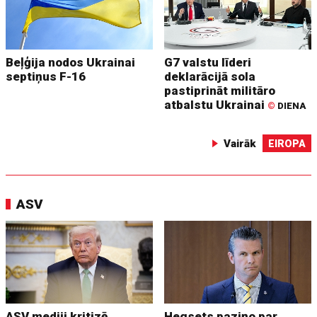
Beļģija nodos Ukrainai
G7 valstu līderi
septiņus F-16
deklarācijā sola
pastiprināt militāro
atbalstu Ukrainai
©
DIENA
Vairāk
EIROPA
ASV
ASV mediji kritizē
Hegsets paziņo par