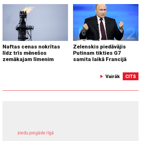
Naftas cenas nokrītas
Zelenskis piedāvājis
līdz trīs mēnešos
Putinam tikties G7
zemākajam līmenim
samita laikā Francijā
Vairāk
CITS
ziedu piegāde rīgā
meliorācijas darbi