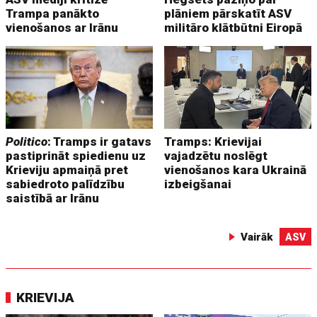
Trampa panākto
plāniem pārskatīt ASV
vienošanos ar Irānu
militāro klātbūtni Eiropā
Politico
: Tramps ir gatavs
Tramps: Krievijai
pastiprināt spiedienu uz
vajadzētu noslēgt
Krieviju apmaiņā pret
vienošanos kara Ukrainā
sabiedroto palīdzību
izbeigšanai
saistībā ar Irānu
Vairāk
ASV
KRIEVIJA