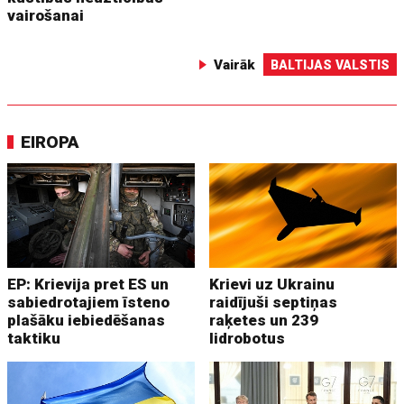
vairošanai
Vairāk
BALTIJAS VALSTIS
EIROPA
EP: Krievija pret ES un
Krievi uz Ukrainu
sabiedrotajiem īsteno
raidījuši septiņas
plašāku iebiedēšanas
raķetes un 239
taktiku
lidrobotus