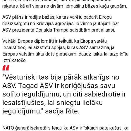
raķetes, kā arī viena no divām lidmašīnu bāzes kuģu grupām.
ASV plāns ir radījis bažas, ka tas varētu padarīt Eiropu
neaizsargātu no Krievijas agresijas, jo virmo jautājumi par
ASV prezidenta Donalda Trampa saistībām pret aliansi.
Vairāki Eiropas diplomāti ir teikuši, ka Eiropa varētu
iesaistīties, lai aizstātu spējas, kuras ASV samazina, ja
Eiropas valstīm tiktu dots pietiekami daudz laika, lai aizpildītu
iztrūkstošo.
"Vēsturiski tas bija pārāk atkarīgs no
ASV. Tagad ASV ir koriģējušas savu
solīto ieguldījumu, un citi sabiedrotie ir
iesaistījušies, lai sniegtu lielāku
ieguldījumu," sacīja Rite.
NATO ģenerālsekretārs teica, ka ASV ir "skaidri pateikušas, ka