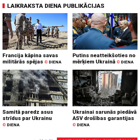
LAIKRAKSTA DIENA PUBLIKĀCIJAS
Francija kāpina savas
Putins neatteikšoties no
militārās spējas
mērķiem Ukrainā
©
DIENA
©
DIENA
Samitā paredz asus
Ukrainai sarunās piedāvā
strīdus par Ukrainu
ASV drošības garantijas
©
DIENA
©
DIENA