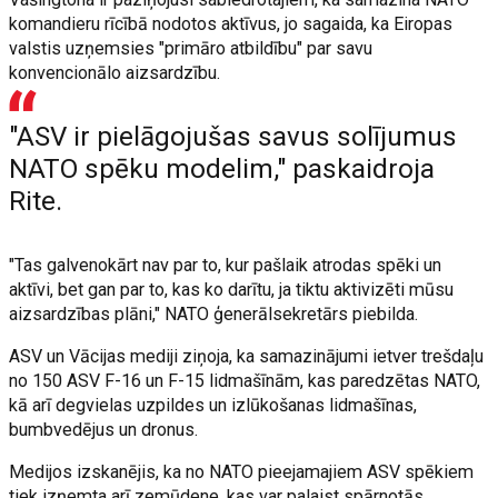
komandieru rīcībā nodotos aktīvus, jo sagaida, ka Eiropas
valstis uzņemsies "primāro atbildību" par savu
konvencionālo aizsardzību.
"ASV ir pielāgojušas savus solījumus
NATO spēku modelim," paskaidroja
Rite.
"Tas galvenokārt nav par to, kur pašlaik atrodas spēki un
aktīvi, bet gan par to, kas ko darītu, ja tiktu aktivizēti mūsu
aizsardzības plāni," NATO ģenerālsekretārs piebilda.
ASV un Vācijas mediji ziņoja, ka samazinājumi ietver trešdaļu
no 150 ASV F-16 un F-15 lidmašīnām, kas paredzētas NATO,
kā arī degvielas uzpildes un izlūkošanas lidmašīnas,
bumbvedējus un dronus.
Medijos izskanējis, ka no NATO pieejamajiem ASV spēkiem
tiek izņemta arī zemūdene, kas var palaist spārnotās