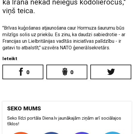
ka Irāna nekad neiegūs kodolieročus,"
viņš teica.
"Brīvas kuģošanas atjaunošana caur Hormuza šaurumu būs
milzīgs solis uz priekšu. Es zinu, ka daudzi sabiedrotie - ar
Francijas un Lielbritānijas vadītās iniciatīvas palīdzību - ir
gatavi to atbalstīt," uzsvēra NATO ģenerālsekretārs.
Ieteikt
0
0
SEKO MUMS
Seko līdzi portāla Diena.lv jaunākajām ziņām arī sociālajos
tīklos!