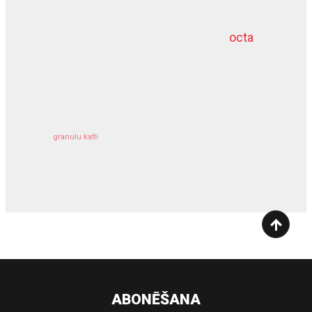
octa
dziļurbums
kravu apdrošināšana
granulu katli
siltumsūknis
ABONĒŠANA