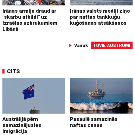
Irānas armija draud ar
Irānas valsts mediji ziņo
"skarbu atbildi" uz
par naftas tankkuģu
Izraēlas uzbrukumiem
kuģošanas atsākšanos
Libānā
Vairāk
TUVIE AUSTRUMI
CITS
Austrālijā pērn
Pasaulē samazinās
samazinājusies
naftas cenas
imigrācija