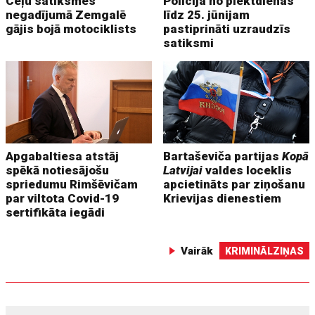
Ceļu satiksmes
Policija no piektdienas
negadījumā Zemgalē
līdz 25. jūnijam
gājis bojā motociklists
pastiprināti uzraudzīs
satiksmi
Apgabaltiesa atstāj
Bartaševiča partijas
Kopā
spēkā notiesājošu
Latvijai
valdes loceklis
spriedumu Rimšēvičam
apcietināts par ziņošanu
par viltota Covid-19
Krievijas dienestiem
sertifikāta iegādi
Vairāk
KRIMINĀLZIŅAS