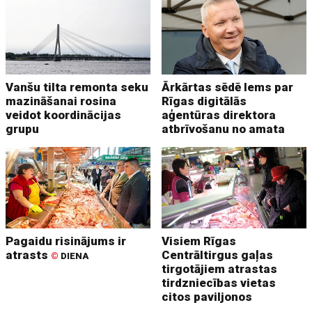
Vanšu tilta remonta seku
Ārkārtas sēdē lems par
mazināšanai rosina
Rīgas digitālās
veidot koordinācijas
aģentūras direktora
grupu
atbrīvošanu no amata
Pagaidu risinājums ir
Visiem Rīgas
atrasts
Centrāltirgus gaļas
©
DIENA
tirgotājiem atrastas
tirdzniecības vietas
citos paviljonos