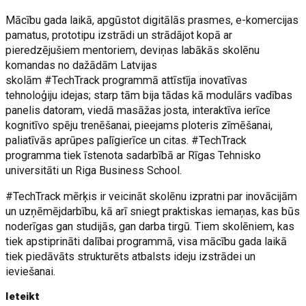
Mācību gada laikā, apgūstot digitālās prasmes, e-komercijas
pamatus, prototipu izstrādi un strādājot kopā ar
pieredzējušiem mentoriem, deviņas labākās skolēnu
komandas no dažādām Latvijas
skolām #TechTrack programmā attīstīja inovatīvas
tehnoloģiju idejas; starp tām bija tādas kā modulārs vadības
panelis datoram, viedā masāžas josta, interaktīva ierīce
kognitīvo spēju trenēšanai, pieejams ploteris zīmēšanai,
paliatīvās aprūpes palīgierīce un citas. #TechTrack
programma tiek īstenota sadarbībā ar Rīgas Tehnisko
universitāti un Riga Business School.
#TechTrack mērķis ir veicināt skolēnu izpratni par inovācijām
un uzņēmējdarbību, kā arī sniegt praktiskas iemaņas, kas būs
noderīgas gan studijās, gan darba tirgū. Tiem skolēniem, kas
tiek apstiprināti dalībai programmā, visa mācību gada laikā
tiek piedāvāts strukturēts atbalsts ideju izstrādei un
ieviešanai.
Ieteikt