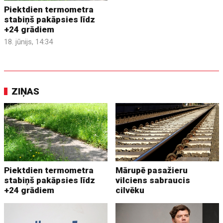
Piektdien termometra
stabiņš pakāpsies līdz
+24 grādiem
18. jūnijs, 14:34
ZIŅAS
Piektdien termometra
Mārupē pasažieru
stabiņš pakāpsies līdz
vilciens sabraucis
+24 grādiem
cilvēku