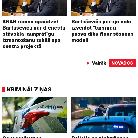
KNAB rosina apsūdzēt
Bartaševiča partija sola
Bartaševiču par dienesta
izveidot "taisnīgu
stāvokļa ļaunprātīgu
pašvaldību finansēšanas
izmantošanu tukšā spa
modeli"
centra projektā
Vairāk
NOVADOS
KRIMINĀLZIŅAS