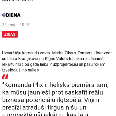
21. maijs, 15:15
ZIŅAS
Uzvarētāju komandu veido Marks Žihars, Tomass Lībenzons
un Laura Krasņikova no Rīgas Valsts tehnikuma. Jaunieši
iekārtu mācību gada laikā ir uzprojektējuši un pašu rokām
izveidojuši no nulles.
"Komanda Plix ir lielisks piemērs tam,
ka mūsu jaunieši prot saskatīt reālu
biznesa potenciālu ilgtspējā. Viņi ir
precīzi atraduši tirgus nišu un
uzprojektējuši iekārtu, kas ļauj