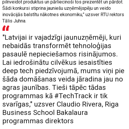
pilnveidot produktus un pārliecinoši tos prezentēt un pārdot.
Šādi konkursi stiprina jauniešu uzņēmējspēju un veido
inovācijās balstītu nākotnes ekonomiku,” uzsver RTU rektors
Tālis Juhna.
"Latvijai ir vajadzīgi jaunuzņēmēji, kuri
nebaidās transformēt tehnoloģijas
pasaulē nepieciešamos risinājumos.
Lai iedrošinātu cilvēkus iesaistīties
deep tech piedzīvojumā, mums viņi pie
šāda domāšanas veida jāradina jau no
agras jaunības. Tieši tāpēc tādas
programmas kā #TechTrack ir tik
svarīgas," uzsver Claudio Rivera, Riga
Business School Bakalaura
programmas direktors