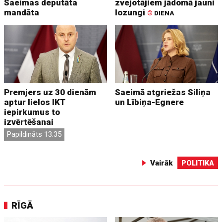
Saeimas deputāta
zvejotājiem jādomā jauni
mandāta
lozungi
©
DIENA
Premjers uz 30 dienām
Saeimā atgriežas Siliņa
aptur lielos IKT
un Lībiņa-Egnere
iepirkumus to
izvērtēšanai
Papildināts 13:35
Vairāk
POLITIKA
RĪGĀ