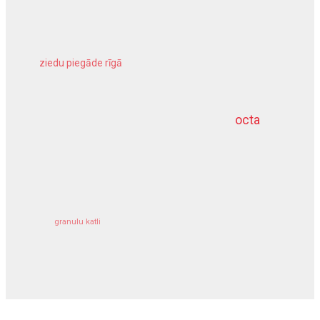
ziedu piegāde rīgā
meliorācijas darbi
octa
dziļurbums
kravu apdrošināšana
granulu katli
siltumsūknis