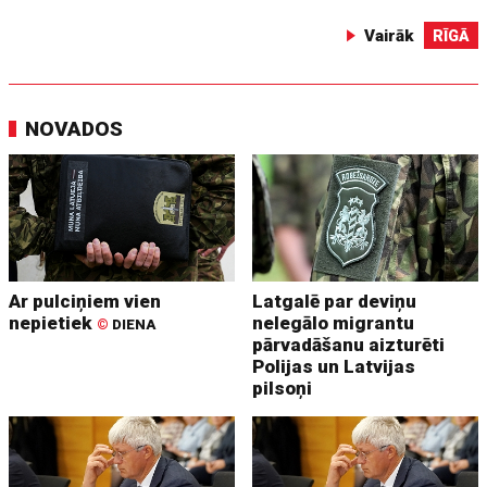
Vairāk
RĪGĀ
NOVADOS
Ar pulciņiem vien
Latgalē par deviņu
nepietiek
nelegālo migrantu
©
DIENA
pārvadāšanu aizturēti
Polijas un Latvijas
pilsoņi