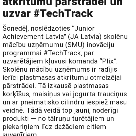
atkritumu pārstrādei un
uzvar #TechTrack
Šonedēļ, noslēdzoties “Junior
Achievement Latvia” (JA Latvia) skolēnu
mācību uzņēmumu (SMU) inovāciju
programmai #TechTrack, par
uzvarētājiem kļuvusi komanda “Plix”.
Skolēnu mācību uzņēmums ir radījis
ierīci plastmasas atkritumu otrreizējai
pārstrādei. Tā izkausē plastmasas
korķīšus, maisiņus vai jogurta trauciņus
un ar pneimatisko cilindru iespiež masu
veidnē. Tādā veidā top jauni, noderīgi
produkti — no tālruņu turētājiem un
piekariņiem līdz dažādiem citiem
suvenīriem.