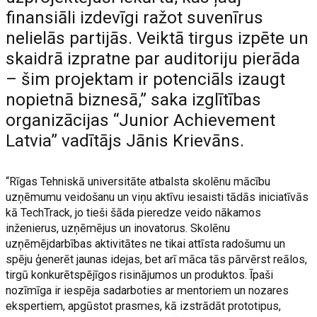
finansiāli izdevīgi ražot suvenīrus
nelielās partijās. Veiktā tirgus izpēte un
skaidrā izpratne par auditoriju pierāda
– šim projektam ir potenciāls izaugt
nopietnā biznesā,” saka izglītības
organizācijas “Junior Achievement
Latvia” vadītājs Jānis Krievāns.
“Rīgas Tehniskā universitāte atbalsta skolēnu mācību
uzņēmumu veidošanu un viņu aktīvu iesaisti tādās iniciatīvās
kā TechTrack, jo tieši šāda pieredze veido nākamos
inženierus, uzņēmējus un inovatorus. Skolēnu
uzņēmējdarbības aktivitātes ne tikai attīsta radošumu un
spēju ģenerēt jaunas idejas, bet arī māca tās pārvērst reālos,
tirgū konkurētspējīgos risinājumos un produktos. Īpaši
nozīmīga ir iespēja sadarboties ar mentoriem un nozares
ekspertiem, apgūstot prasmes, kā izstrādāt prototipus,