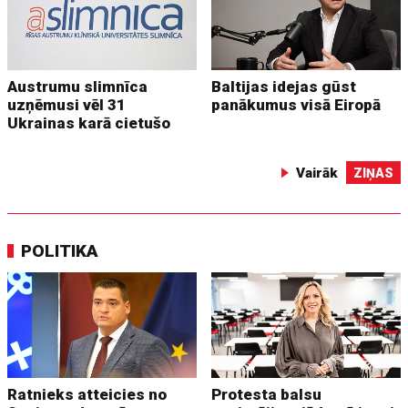
Austrumu slimnīca
Baltijas idejas gūst
uzņēmusi vēl 31
panākumus visā Eiropā
Ukrainas karā cietušo
Vairāk
ZIŅAS
POLITIKA
Ratnieks atteicies no
Protesta balsu