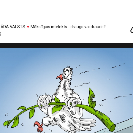
, TĀDA VALSTS
Mākslīgais intelekts - draugs vai drauds?
6