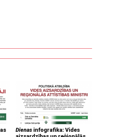
mas
Dienas
infografika: Vides
aizsardzības un reģionālās