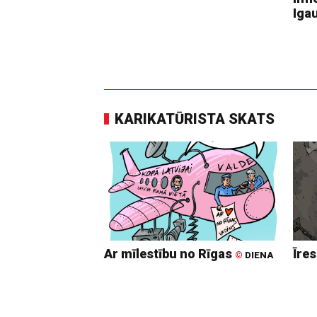
Igau
KARIKATŪRISTA SKATS
Ar mīlestību no Rīgas
Īre
©
DIENA