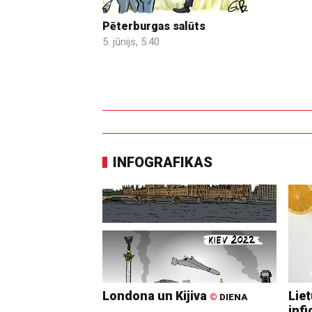
Pēterburgas salūts
5. jūnijs, 5:40
INFOGRAFIKAS
Londona un Kijiva
Lie
©
DIENA
infi