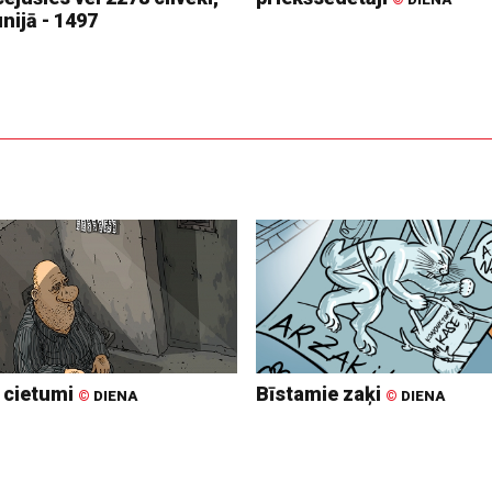
nijā - 1497
s cietumi
Bīstamie zaķi
©
DIENA
©
DIENA