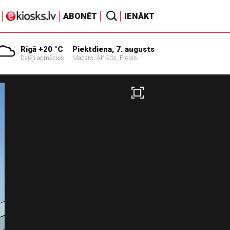
ABONĒT
IENĀKT
Rīgā +20 °C
Piektdiena, 7. augusts
Daļēji apmācies
Madars, Alfrēds, Fredis