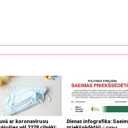
tuvā ar koronavīrusu
Dienas
infografika: Saei
cējušies vēl 2278 cilvēki;
priekšsēdētāji
©
DIENA