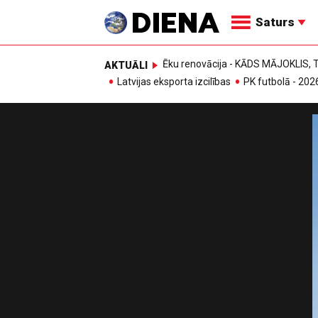
Saturs
Ēku renovācija - KĀDS MĀJOKLIS
AKTUĀLI
Latvijas eksporta izcilības
PK futbolā - 202