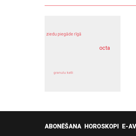
ziedu piegāde rīgā
meliorācijas darbi
octa
dziļurbums
kravu apdrošināšana
granulu katli
siltumsūknis
ABONĒŠANA
HOROSKOPI
E-AV