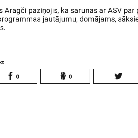
s Aragči paziņojis, ka sarunas ar ASV par
lprogrammas jautājumu, domājams, sāksies
s.
kt
0
0