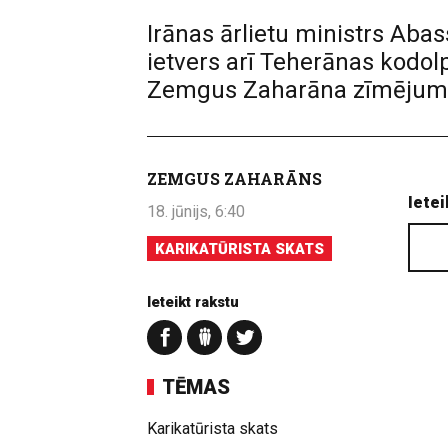
Irānas ārlietu ministrs Abas
ietvers arī Teherānas kodo
Zemgus Zaharāna zīmējum
ZEMGUS ZAHARĀNS
Ietei
18. jūnijs, 6:40
KARIKATŪRISTA SKATS
Ieteikt rakstu
TĒMAS
Karikatūrista skats