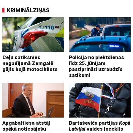
KRIMINĀLZIŅAS
Ceļu satiksmes
Policija no piektdienas
negadījumā Zemgalē
līdz 25. jūnijam
gājis bojā motociklists
pastiprināti uzraudzīs
satiksmi
Apgabaltiesa atstāj
Bartaševiča partijas
Kopā
spēkā notiesājošu
Latvijai
valdes loceklis