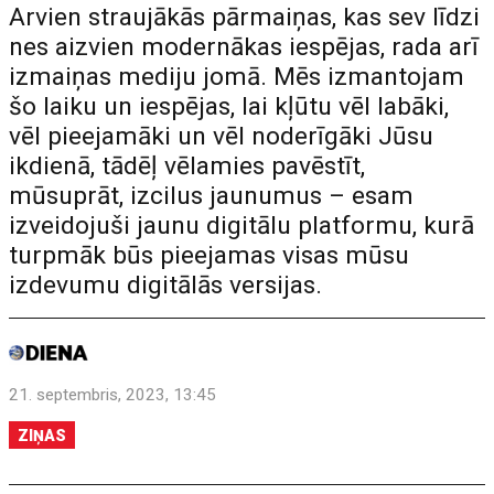
Arvien straujākās pārmaiņas, kas sev līdzi
nes aizvien modernākas iespējas, rada arī
izmaiņas mediju jomā. Mēs izmantojam
šo laiku un iespējas, lai kļūtu vēl labāki,
vēl pieejamāki un vēl noderīgāki Jūsu
ikdienā, tādēļ vēlamies pavēstīt,
mūsuprāt, izcilus jaunumus – esam
izveidojuši jaunu digitālu platformu, kurā
turpmāk būs pieejamas visas mūsu
izdevumu digitālās versijas.
21. septembris, 2023, 13:45
ZIŅAS