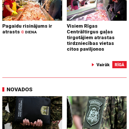
Pagaidu risinājums ir
Visiem Rīgas
atrasts
Centrāltirgus gaļas
©
DIENA
tirgotājiem atrastas
tirdzniecības vietas
citos paviljonos
Vairāk
RĪGĀ
NOVADOS