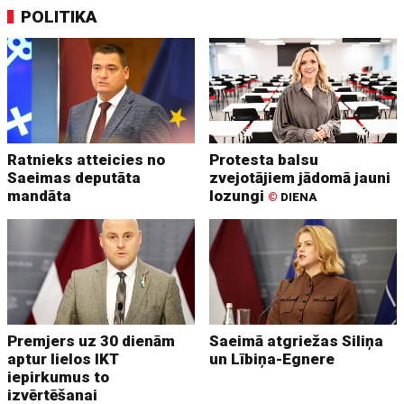
POLITIKA
Ratnieks atteicies no
Protesta balsu
Saeimas deputāta
zvejotājiem jādomā jauni
mandāta
lozungi
©
DIENA
Premjers uz 30 dienām
Saeimā atgriežas Siliņa
aptur lielos IKT
un Lībiņa-Egnere
iepirkumus to
izvērtēšanai