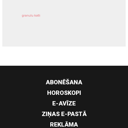
granulu katli
siltumsūknis
ABONĒŠANA
HOROSKOPI
E-AVĪZE
ZIŅAS E-PASTĀ
REKLĀMA