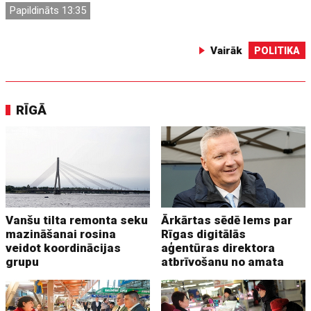
Papildināts 13:35
Vairāk
POLITIKA
RĪGĀ
Vanšu tilta remonta seku
Ārkārtas sēdē lems par
mazināšanai rosina
Rīgas digitālās
veidot koordinācijas
aģentūras direktora
grupu
atbrīvošanu no amata