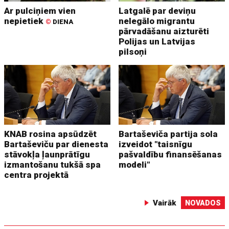
Ar pulciņiem vien
Latgalē par deviņu
nepietiek
nelegālo migrantu
©
DIENA
pārvadāšanu aizturēti
Polijas un Latvijas
pilsoņi
KNAB rosina apsūdzēt
Bartaševiča partija sola
Bartaševiču par dienesta
izveidot "taisnīgu
stāvokļa ļaunprātīgu
pašvaldību finansēšanas
izmantošanu tukšā spa
modeli"
centra projektā
Vairāk
NOVADOS