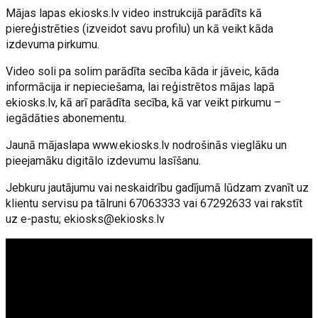
Mājas lapas ekiosks.lv video instrukcijā parādīts kā
piereģistrēties (izveidot savu profilu) un kā veikt kāda
izdevuma pirkumu.
Video soli pa solim parādīta secība kāda ir jāveic, kāda
informācija ir nepieciešama, lai reģistrētos mājas lapā
ekiosks.lv, kā arī parādīta secība, kā var veikt pirkumu –
iegādāties abonementu.
Jaunā mājaslapa www.ekiosks.lv nodrošinās vieglāku un
pieejamāku digitālo izdevumu lasīšanu.
Jebkuru jautājumu vai neskaidrību gadījumā lūdzam zvanīt uz
klientu servisu pa tālruni 67063333 vai 67292633 vai rakstīt
uz e-pastu;
ekiosks@ekiosks.lv