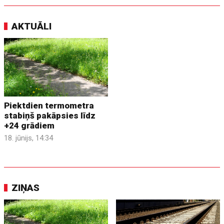
AKTUĀLI
Piektdien termometra
stabiņš pakāpsies līdz
+24 grādiem
18. jūnijs, 14:34
ZIŅAS