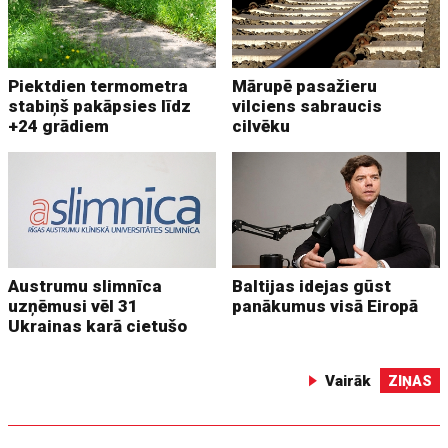
Piektdien termometra
Mārupē pasažieru
stabiņš pakāpsies līdz
vilciens sabraucis
+24 grādiem
cilvēku
Austrumu slimnīca
Baltijas idejas gūst
uzņēmusi vēl 31
panākumus visā Eiropā
Ukrainas karā cietušo
Vairāk
ZIŅAS