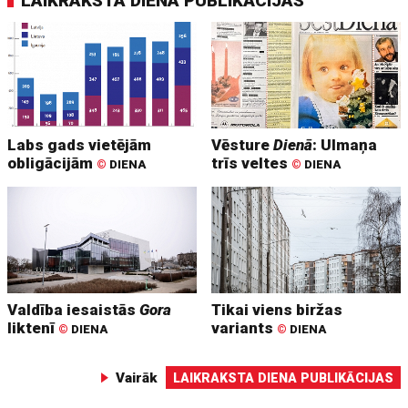
LAIKRAKSTA DIENA PUBLIKĀCIJAS
Labs gads vietējām
Vēsture
Dienā
: Ulmaņa
obligācijām
trīs veltes
©
DIENA
©
DIENA
Valdība iesaistās
Gora
Tikai viens biržas
liktenī
variants
©
DIENA
©
DIENA
Vairāk
LAIKRAKSTA DIENA PUBLIKĀCIJAS