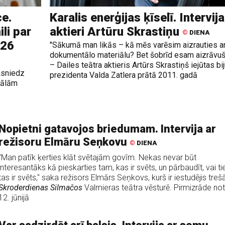
e.
Karalis enerģijas ķīselī. Intervija
li par
aktieri Artūru Skrastiņu
©
DIENA
026
"Sākumā man likās – kā mēs varēsim aizrauties a
dokumentālo materiālu? Bet šobrīd esam aizrāvuš
– Dailes teātra aktieris Artūrs Skrastiņš iejūtas bi
asniedz
prezidenta Valda Zatlera prātā 2011. gadā
nālām
Nopietni gatavojos briedumam. Intervija ar
režisoru Elmāru Seņkovu
©
DIENA
"Man patīk ķerties klāt svētajām govīm. Nekas nevar būt
interesantāks kā pieskarties tam, kas ir svēts, un pārbaudīt, vai t
tas ir svēts," saka režisors Elmārs Seņkovs, kurš ir iestudējis treš
Skroderdienas Silmačos
Valmieras teātra vēsturē. Pirmizrāde not
12. jūnijā