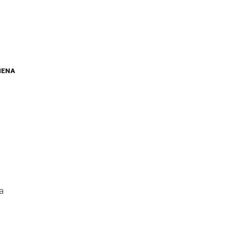
IENA
a