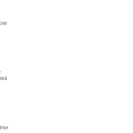
upas
z
iskā
rise