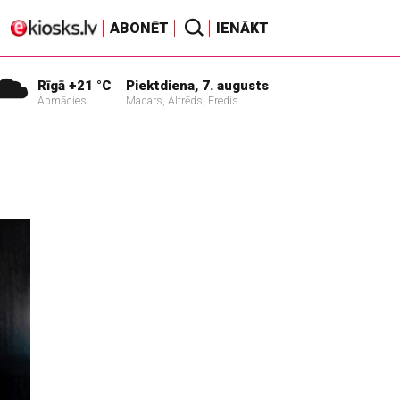
ABONĒT
IENĀKT
Rīgā +21 °C
Piektdiena, 7. augusts
Apmācies
Madars, Alfrēds, Fredis