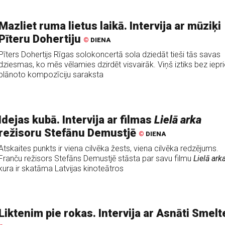
Mazliet ruma lietus laikā. Intervija ar mūziķi
Pīteru Dohertiju
©
DIENA
Pīters Dohertijs Rīgas solokoncertā sola dziedāt tieši tās savas
dziesmas, ko mēs vēlamies dzirdēt visvairāk. Viņš iztiks bez iepr
plānoto kompozīciju saraksta
Idejas kubā. Intervija ar filmas
Lielā arka
režisoru Stefānu Demustjē
©
DIENA
Atskaites punkts ir viena cilvēka žests, viena cilvēka redzējums.
Franču režisors Stefāns Demustjē stāsta par savu filmu
Lielā ark
kura ir skatāma Latvijas kinoteātros
Liktenim pie rokas. Intervija ar Asnāti Smelt