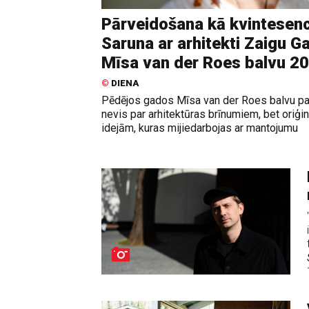
Pārveidošana kā kvintesenc
Saruna ar arhitekti Zaigu Gai
Mīsa van der Roes balvu 2
©
DIENA
Pēdējos gados Mīsa van der Roes balvu p
nevis par arhitektūras brīnumiem, bet oriģi
idejām, kuras mijiedarbojas ar mantojumu