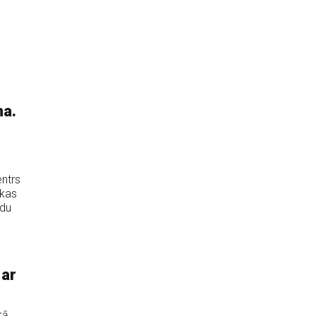
ma.
entrs
 kas
ādu
 ar
kā