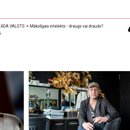
, TĀDA VALSTS
Mākslīgais intelekts - draugs vai drauds?
6