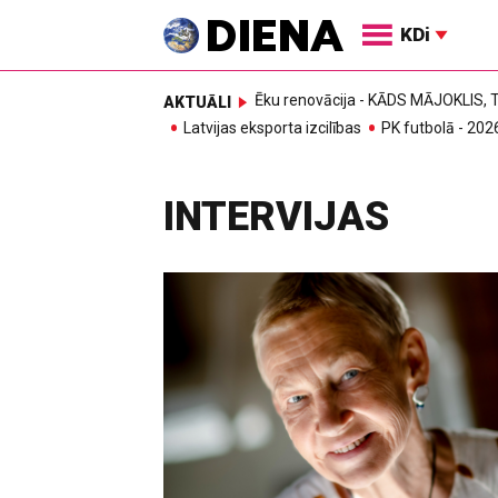
KDi
Ēku renovācija - KĀDS MĀJOKLIS
AKTUĀLI
Latvijas eksporta izcilības
PK futbolā - 202
INTERVIJAS