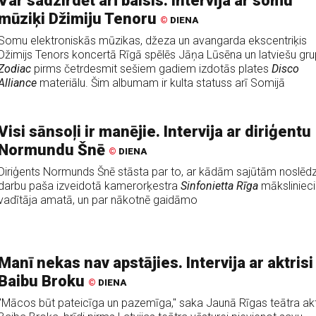
Var sadzirdēt arī balsis. Intervija ar somu
mūziķi Džimiju Tenoru
©
DIENA
Somu elektroniskās mūzikas, džeza un avangarda ekscentriķis
Džimijs Tenors koncertā Rīgā spēlēs Jāņa Lūsēna un latviešu gr
Zodiac
pirms četrdesmit sešiem gadiem izdotās plates
Disco
Alliance
materiālu. Šim albumam ir kulta statuss arī Somijā
Visi sānsoļi ir manējie. Intervija ar diriģentu
Normundu Šnē
©
DIENA
Diriģents Normunds Šnē stāsta par to, ar kādām sajūtām noslēd
darbu paša izveidotā kamerorķestra
Sinfonietta Rīga
māksliniec
vadītāja amatā, un par nākotnē gaidāmo
Manī nekas nav apstājies. Intervija ar aktrisi
Baibu Broku
©
DIENA
"Mācos būt pateicīga un pazemīga," saka Jaunā Rīgas teātra akt