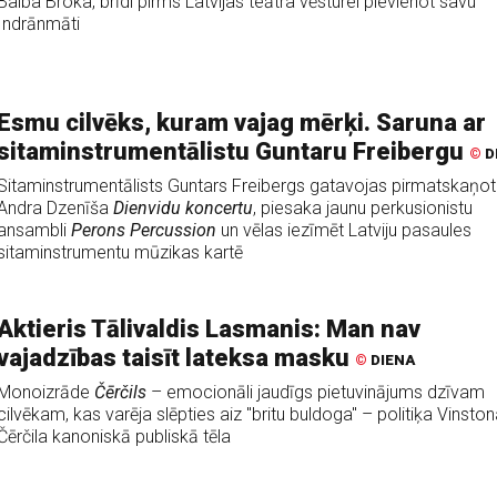
Baiba Broka, brīdi pirms Latvijas teātra vēsturei pievienot savu
Indrānmāti
Esmu cilvēks, kuram vajag mērķi. Saruna ar
sitaminstrumentālistu Guntaru Freibergu
©
D
Sitaminstrumentālists Guntars Freibergs gatavojas pirmatskaņot
Andra Dzenīša
Dienvidu koncertu
, piesaka jaunu perkusionistu
ansambli
Perons Percussion
un vēlas iezīmēt Latviju pasaules
sitaminstrumentu mūzikas kartē
Aktieris Tālivaldis Lasmanis: Man nav
vajadzības taisīt lateksa masku
©
DIENA
Monoizrāde
Čērčils
– emocionāli jaudīgs pietuvinājums dzīvam
cilvēkam, kas varēja slēpties aiz "britu buldoga" – politiķa Vinston
Čērčila kanoniskā publiskā tēla