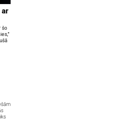
 ar
r šo
ies,"
jušā
iešām
ās
iks