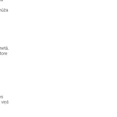
 mūža
netā,
atore
es
 viņš