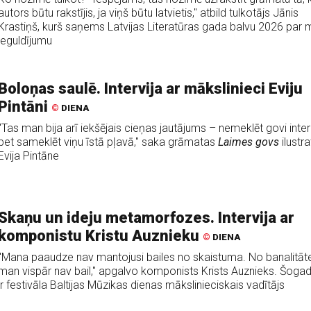
autors būtu rakstījis, ja viņš būtu latvietis," atbild tulkotājs Jānis
Krastiņš, kurš saņems Latvijas Literatūras gada balvu 2026 par
ieguldījumu
Boloņas saulē. Intervija ar mākslinieci Eviju
Pintāni
©
DIENA
"Tas man bija arī iekšējais cieņas jautājums – nemeklēt govi inter
bet sameklēt viņu īstā pļavā," saka grāmatas
Laimes govs
ilustr
Evija Pintāne
Skaņu un ideju metamorfozes. Intervija ar
komponistu Kristu Auznieku
©
DIENA
"Mana paaudze nav mantojusi bailes no skaistuma. No banalitāt
man vispār nav bail," apgalvo komponists Krists Auznieks. Šogad
ir festivāla Baltijas Mūzikas dienas mākslinieciskais vadītājs