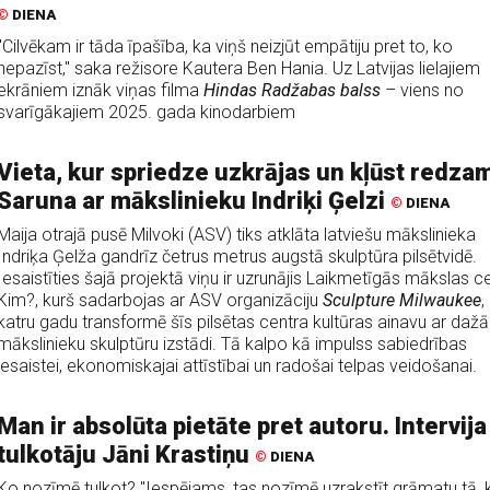
©
DIENA
"Cilvēkam ir tāda īpašība, ka viņš neizjūt empātiju pret to, ko
nepazīst," saka režisore Kautera Ben Hania. Uz Latvijas lielajiem
ekrāniem iznāk viņas filma
Hindas Radžabas balss
– viens no
svarīgākajiem 2025. gada kinodarbiem
Vieta, kur spriedze uzkrājas un kļūst redza
Saruna ar mākslinieku Indriķi Ģelzi
©
DIENA
Maija otrajā pusē Milvoki (ASV) tiks atklāta latviešu mākslinieka
Indriķa Ģelža gandrīz četrus metrus augstā skulptūra pilsētvidē.
Iesaistīties šajā projektā viņu ir uzrunājis Laikmetīgās mākslas c
Kim?, kurš sadarbojas ar ASV organizāciju
Sculpture Milwaukee
,
katru gadu transformē šīs pilsētas centra kultūras ainavu ar daž
mākslinieku skulptūru izstādi. Tā kalpo kā impulss sabiedrības
iesaistei, ekonomiskajai attīstībai un radošai telpas veidošanai.
Man ir absolūta pietāte pret autoru. Intervija
tulkotāju Jāni Krastiņu
©
DIENA
Ko nozīmē tulkot? "Iespējams, tas nozīmē uzrakstīt grāmatu tā, 