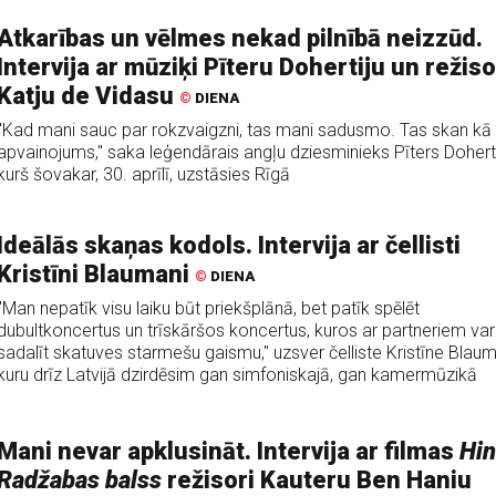
Atkarības un vēlmes nekad pilnībā neizzūd.
Intervija ar mūziķi Pīteru Dohertiju un režiso
Katju de Vidasu
©
DIENA
"Kad mani sauc par rokzvaigzni, tas mani sadusmo. Tas skan kā
apvainojums," saka leģendārais angļu dziesminieks Pīters Doherti
kurš šovakar, 30. aprīlī, uzstāsies Rīgā
Ideālās skaņas kodols. Intervija ar čellisti
Kristīni Blaumani
©
DIENA
"Man nepatīk visu laiku būt priekšplānā, bet patīk spēlēt
dubultkoncertus un trīskāršos koncertus, kuros ar partneriem var
sadalīt skatuves starmešu gaismu," uzsver čelliste Kristīne Blau
kuru drīz Latvijā dzirdēsim gan simfoniskajā, gan kamermūzikā
Mani nevar apklusināt. Intervija ar filmas
Hi
Radžabas balss
režisori Kauteru Ben Haniu