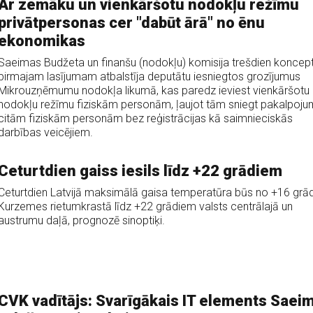
Ar zemāku un vienkāršotu nodokļu režīmu
privātpersonas cer "dabūt ārā" no ēnu
ekonomikas
Saeimas Budžeta un finanšu (nodokļu) komisija trešdien koncept
pirmajam lasījumam atbalstīja deputātu iesniegtos grozījumus
Mikrouzņēmumu nodokļa likumā, kas paredz ieviest vienkāršotu
nodokļu režīmu fiziskām personām, ļaujot tām sniegt pakalpoj
citām fiziskām personām bez reģistrācijas kā saimnieciskās
darbības veicējiem.
Ceturtdien gaiss iesils līdz +22 grādiem
Ceturtdien Latvijā maksimālā gaisa temperatūra būs no +16 grā
Kurzemes rietumkrastā līdz +22 grādiem valsts centrālajā un
austrumu daļā, prognozē sinoptiķi.
CVK vadītājs: Svarīgākais IT elements Saei