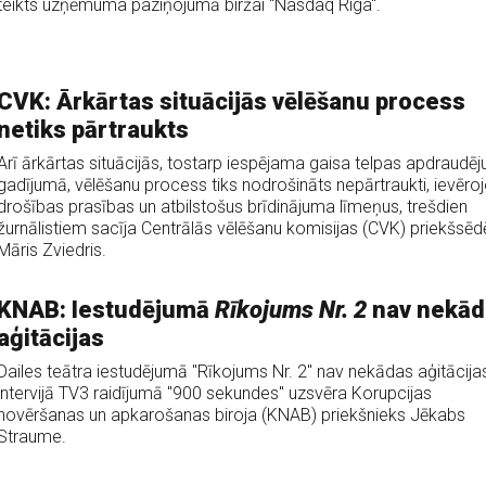
teikts uzņēmuma paziņojumā biržai "Nasdaq Riga".
CVK: Ārkārtas situācijās vēlēšanu process
netiks pārtraukts
Arī ārkārtas situācijās, tostarp iespējama gaisa telpas apdraudē
gadījumā, vēlēšanu process tiks nodrošināts nepārtraukti, ievēroj
drošības prasības un atbilstošus brīdinājuma līmeņus, trešdien
žurnālistiem sacīja Centrālās vēlēšanu komisijas (CVK) priekšsēd
Māris Zviedris.
KNAB: Iestudējumā
Rīkojums Nr. 2
nav nekād
aģitācijas
Dailes teātra iestudējumā "Rīkojums Nr. 2" nav nekādas aģitācijas
intervijā TV3 raidījumā "900 sekundes" uzsvēra Korupcijas
novēršanas un apkarošanas biroja (KNAB) priekšnieks Jēkabs
Straume.