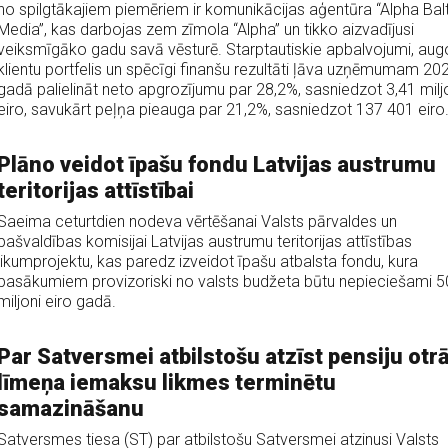
no spilgtākajiem piemēriem ir komunikācijas aģentūra “Alpha Balt
Media”, kas darbojas zem zīmola “Alpha” un tikko aizvadījusi
veiksmīgāko gadu savā vēsturē. Starptautiskie apbalvojumi, aug
klientu portfelis un spēcīgi finanšu rezultāti ļāva uzņēmumam 20
gadā palielināt neto apgrozījumu par 28,2%, sasniedzot 3,41 milj
eiro, savukārt peļņa pieauga par 21,2%, sasniedzot 137 401 eiro
Plāno veidot īpašu fondu Latvijas austrumu
teritorijas attīstībai
Saeima ceturtdien nodeva vērtēšanai Valsts pārvaldes un
pašvaldības komisijai Latvijas austrumu teritorijas attīstības
likumprojektu, kas paredz izveidot īpašu atbalsta fondu, kura
pasākumiem provizoriski no valsts budžeta būtu nepieciešami 5
miljoni eiro gadā.
Par Satversmei atbilstošu atzīst pensiju otr
līmeņa iemaksu likmes terminētu
samazināšanu
Satversmes tiesa (ST) par atbilstošu Satversmei atzinusi Valsts