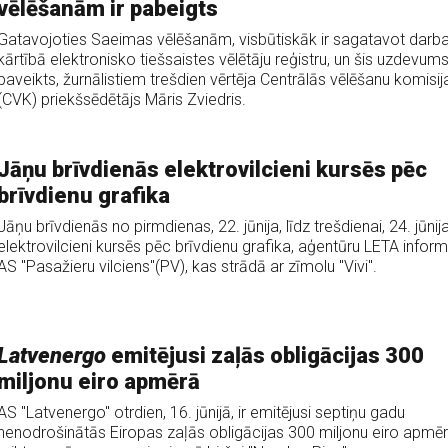
vēlēšanām ir pabeigts
Gatavojoties Saeimas vēlēšanām, visbūtiskāk ir sagatavot darb
kārtībā elektronisko tiešsaistes vēlētāju reģistru, un šis uzdevums 
paveikts, žurnālistiem trešdien vērtēja Centrālās vēlēšanu komisij
(CVK) priekšsēdētājs Māris Zviedris.
Jāņu brīvdienās elektrovilcieni kursēs pēc
brīvdienu grafika
Jāņu brīvdienās no pirmdienas, 22. jūnija, līdz trešdienai, 24. jūnij
elektrovilcieni kursēs pēc brīvdienu grafika, aģentūru LETA inform
AS "Pasažieru vilciens"(PV), kas strādā ar zīmolu "Vivi".
Latvenergo
emitējusi zaļās obligācijas 300
miljonu eiro apmērā
AS "Latvenergo" otrdien, 16. jūnijā, ir emitējusi septiņu gadu
nenodrošinātās Eiropas zaļās obligācijas 300 miljonu eiro apmēr