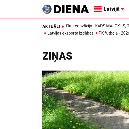
Latvijā
Ēku renovācija - KĀDS MĀJOKLIS
AKTUĀLI
Latvijas eksporta izcilības
PK futbolā - 202
ZIŅAS