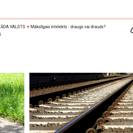
, TĀDA VALSTS
Mākslīgais intelekts - draugs vai drauds?
6