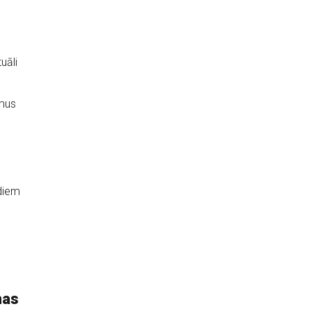
uāli
umus
diem
mas