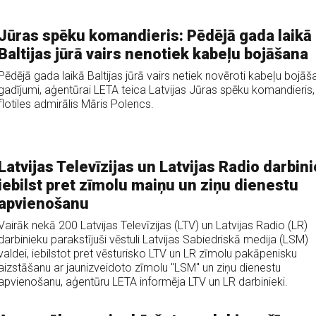
Jūras spēku komandieris: Pēdējā gada laikā
Baltijas jūrā vairs nenotiek kabeļu bojāšana
Pēdējā gada laikā Baltijas jūrā vairs netiek novēroti kabeļu bojā
gadījumi, aģentūrai LETA teica Latvijas Jūras spēku komandieris,
flotiles admirālis Māris Polencs.
Latvijas Televīzijas un Latvijas Radio darbini
iebilst pret zīmolu maiņu un ziņu dienestu
apvienošanu
Vairāk nekā 200 Latvijas Televīzijas (LTV) un Latvijas Radio (LR)
darbinieku parakstījuši vēstuli Latvijas Sabiedriskā medija (LSM)
valdei, iebilstot pret vēsturisko LTV un LR zīmolu pakāpenisku
aizstāšanu ar jaunizveidoto zīmolu "LSM" un ziņu dienestu
apvienošanu, aģentūru LETA informēja LTV un LR darbinieki.