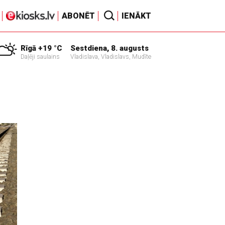
ABONĒT
IENĀKT
Rīgā +19 °C
Sestdiena, 8. augusts
Daļēji saulains
Vladislava, Vladislavs, Mudīte