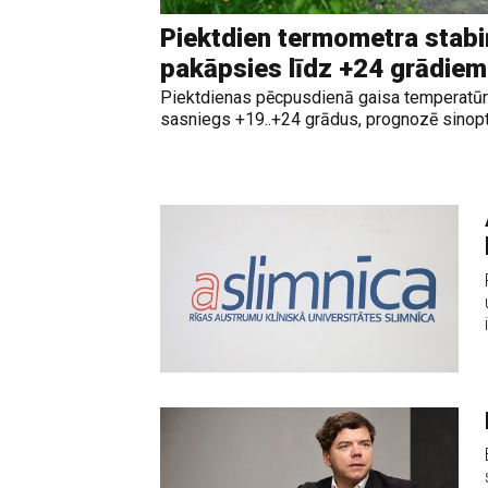
Piektdien termometra stabi
pakāpsies līdz +24 grādiem
Piektdienas pēcpusdienā gaisa temperatūra
sasniegs +19..+24 grādus, prognozē sinopti