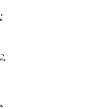
a
ir
as
am,
ēja
ā,