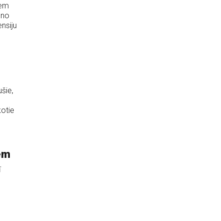
iem
 no
nsiju
šie,
kotie
em
ī