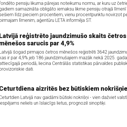
fondēto pensiju likuma pārejas noteikumu normu, ar kuru uz četr
gadiem samazināta obligāto iemaksu likme pensiju otrajā līmenī
sešiem līdz pieciem procentiem, vienu procentpunktu novirzot pe
pirmajam līmenim, aģentūru LETA informēja ST.
Latvijā reģistrēto jaundzimušo skaits četros
mēnešos sarucis par 4,9%
Latvijā šogad pirmajos četros mēnešos reģistrēti 3642 jaundzimu
kas ir par 4,9% jeb 186 jaundzimušajiem mazāk nekā 2025. gada
attiecīgajā periodā, liecina Centrālās statistikas pārvaldes publis
provizoriskie dati.
Ceturtdiena aizritēs bez būtiskiem nokrišņi
Ceturtdien Latvijā nav gaidāmi būtiski nokrišņi - vien dažviet valst
iespējams neliels un īslaicīgs lietus, prognozē sinoptiķi.