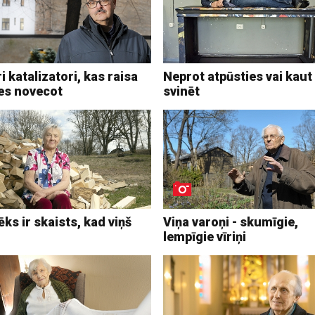
i katalizatori, kas raisa
Neprot atpūsties vai kaut
les novecot
svinēt
ēks ir skaists, kad viņš
Viņa varoņi - skumīgie,
lempīgie vīriņi