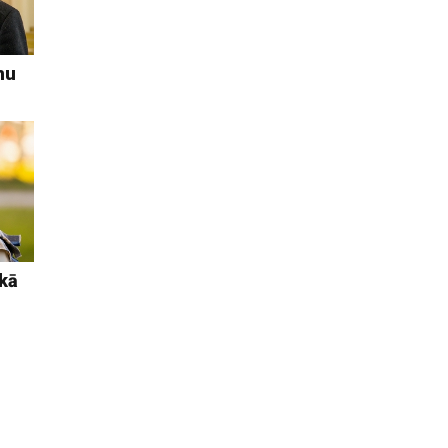
mu
 kā