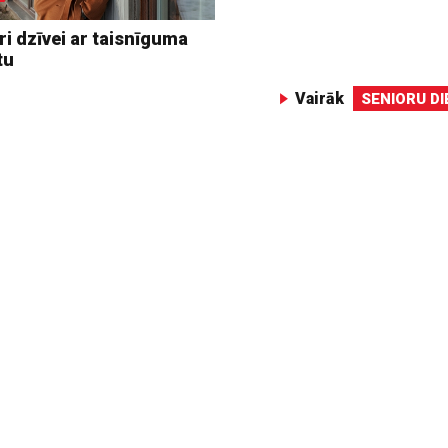
i dzīvei ar taisnīguma
tu
Vairāk
SENIORU D