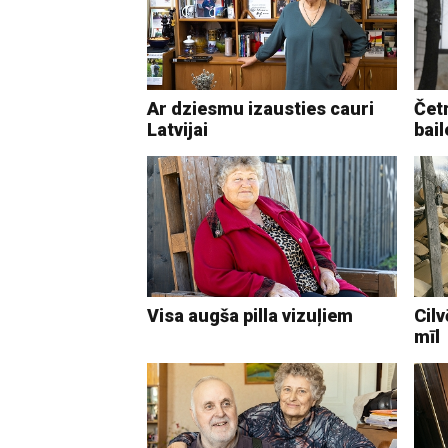
Ar dziesmu izausties cauri
Četr
Latvijai
bai
Visa augša pilla vizuļiem
Cilv
mīl