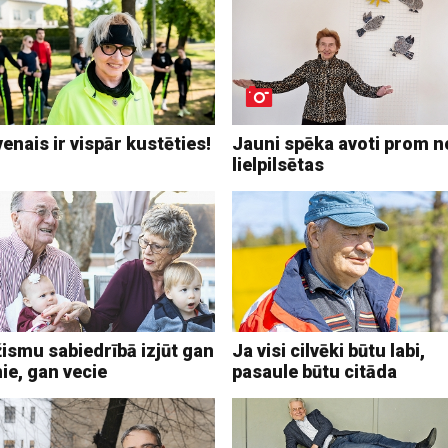
enais ir vispār kustēties!
Jauni spēka avoti prom n
lielpilsētas
ismu sabiedrībā izjūt gan
Ja visi cilvēki būtu labi,
ie, gan vecie
pasaule būtu citāda