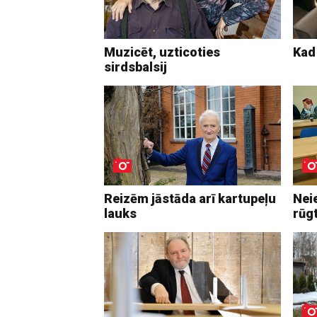
Muzicēt, uzticoties
Kad 
sirdsbalsij
Reizēm jāstāda arī kartupeļu
Neie
lauks
rūgt