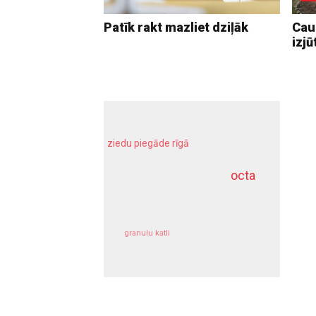
Patīk rakt mazliet dziļāk
Caur
izjū
ziedu piegāde rīgā
meliorācijas darbi
octa
dziļurbums
kravu apdrošināšana
granulu katli
siltumsūknis