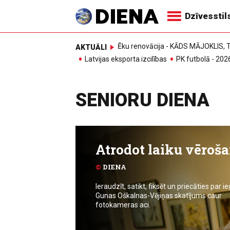
Dzīvesstil
Ēku renovācija - KĀDS MĀJOKLIS
AKTUĀLI
Latvijas eksporta izcilības
PK futbolā - 202
SENIORU DIENA
Atrodot laiku vēroša
©
DIENA
Ieraudzīt, satikt, fiksēt un priecāties par i
Gunas Oškalnas-Vējiņas skatījums caur
fotokameras aci.