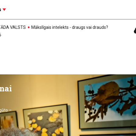
s
, TĀDA VALSTS
Mākslīgais intelekts - draugs vai drauds?
6
nai
egūto –