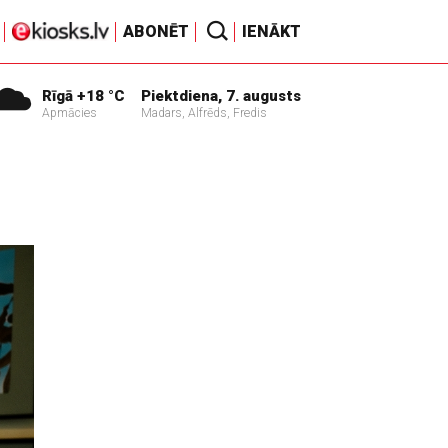
ABONĒT
IENĀKT
Rīgā +18 °C
Piektdiena, 7. augusts
Apmācies
Madars, Alfrēds, Fredis