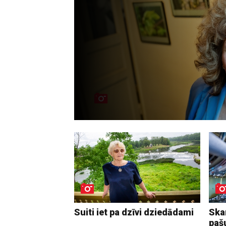
Suiti iet pa dzīvi dziedādami
Ska
paš