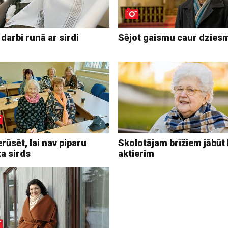
darbi runā ar sirdi
Sējot gaismu caur dzies
rūsēt, lai nav piparu
Skolotājam brīžiem jābūt
a sirds
aktierim