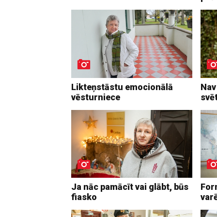
Likteņstāstu emocionālā
Nav
vēsturniece
svē
Ja nāc pamācīt vai glābt, būs
Form
fiasko
varē