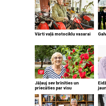
Vārti vaļā motociklu vasarai
Galv
Jāļauj sev brīnīties un
Eidž
priecāties par visu
jaun