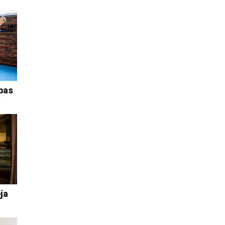
bas
ja