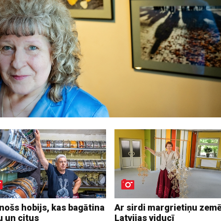
nošs hobijs, kas bagātina
Ar sirdi margrietiņu zem
u un citus
Latvijas viducī