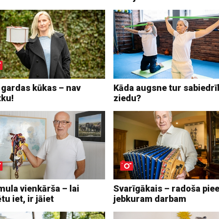
 gardas kūkas – nav
Kāda augsne tur sabiedrī
tku!
ziedu?
ula vienkārša – lai
Svarīgākais – radoša piee
tu iet, ir jāiet
jebkuram darbam