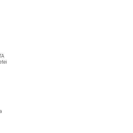
TA
etei
a