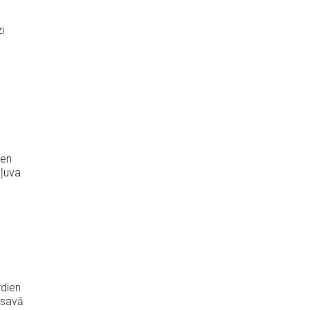
i
ien
kļuva
rdien
 savā