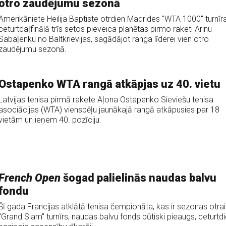
otro zaudējumu sezonā
Amerikāniete Heilija Baptiste otrdien Madrides "WTA 1000" turnīr
ceturtdaļfinālā trīs setos pieveica planētas pirmo raketi Arinu
Sabaļenku no Baltkrievijas, sagādājot ranga līderei vien otro
zaudējumu sezonā.
Ostapenko WTA rangā atkāpjas uz 40. vietu
Latvijas tenisa pirmā rakete Aļona Ostapenko Sieviešu tenisa
asociācijas (WTA) vienspēļu jaunākajā rangā atkāpusies par 18
vietām un ieņem 40. pozīciju.
French Open
šogad palielinās naudas balvu
fondu
Šī gada Francijas atklātā tenisa čempionāta, kas ir sezonas otrai
"Grand Slam" turnīrs, naudas balvu fonds būtiski pieaugs, ceturtd