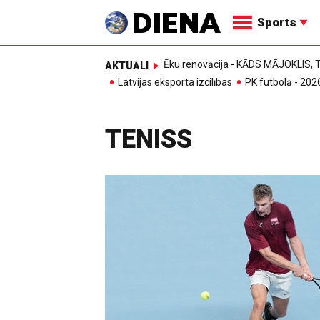
Sports
Ēku renovācija - KĀDS MĀJOKLIS
AKTUĀLI
Latvijas eksporta izcilības
PK futbolā - 202
TENISS