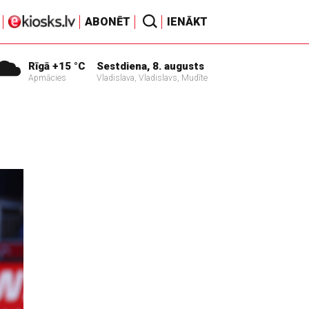
ABONĒT
IENĀKT
Rīgā +15 °C
Sestdiena, 8. augusts
Apmācies
Vladislava, Vladislavs, Mudīte