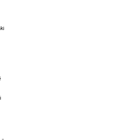
ki
ē
i