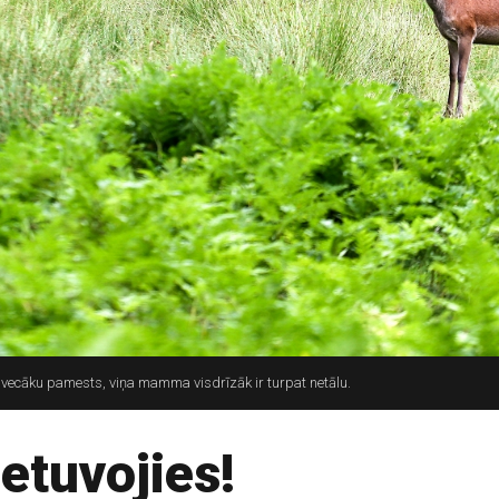
un vecāku pamests, viņa mamma visdrīzāk ir turpat netālu.
etuvojies!