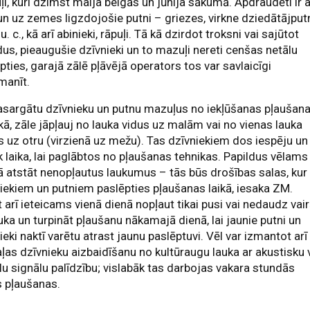
i, kuri dzimst maija beigās un jūnija sākumā. Apdraudēti ir a
un uz zemes ligzdojošie putni – griezes, virkne dziedātājput
u. c., kā arī abinieki, rāpuļi. Tā kā dzirdot troksni vai sajūtot
us, pieaugušie dzīvnieki un to mazuļi nereti cenšas netālu
pties, garajā zālē pļāvējā operators tos var savlaicīgi
manīt.
asargātu dzīvnieku un putnu mazuļus no iekļūšanas pļaušan
kā, zāle jāpļauj no lauka vidus uz malām vai no vienas lauka
 uz otru (virzienā uz mežu). Tas dzīvniekiem dos iespēju un
k laika, lai paglābtos no pļaušanas tehnikas. Papildus vēlams
ā atstāt nenopļautus laukumus – tās būs drošības salas, kur
iekiem un putniem paslēpties pļaušanas laikā, iesaka ZM.
 arī ieteicams vienā dienā nopļaut tikai pusi vai nedaudz vai
uka un turpināt pļaušanu nākamajā dienā, lai jaunie putni un
ieki naktī varētu atrast jaunu paslēptuvi. Vēl var izmantot arī
ļas dzīvnieku aizbaidīšanu no kultūraugu lauka ar akustisku 
lu signālu palīdzību; vislabāk tas darbojas vakara stundās
s pļaušanas.