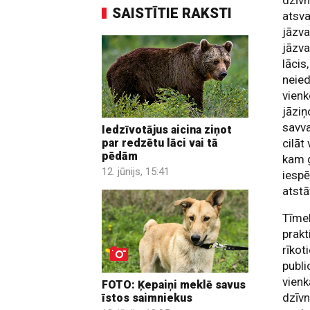
dzīvn
SAISTĪTIE RAKSTI
atsva
jāzv
jāzva
lācis
neied
vienk
jāziņ
savva
Iedzīvotājus aicina ziņot
cilāt
par redzētu lāci vai tā
pēdām
kam 
12. jūnijs, 15:41
iespē
atstā
Tīmek
prak
rīkot
publi
vienk
FOTO: Ķepaiņi meklē savus
dzīv
īstos saimniekus