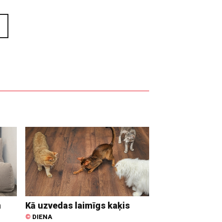
n
Kā uzvedas laimīgs kaķis
©
DIENA