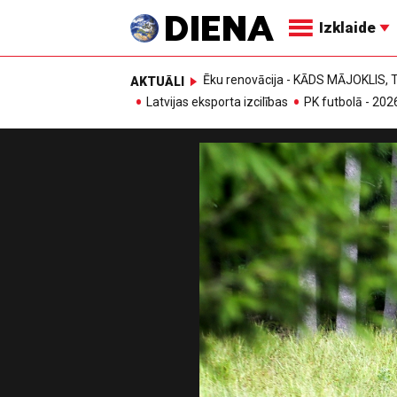
Izklaide
Ēku renovācija - KĀDS MĀJOKLIS
AKTUĀLI
Latvijas eksporta izcilības
PK futbolā - 202