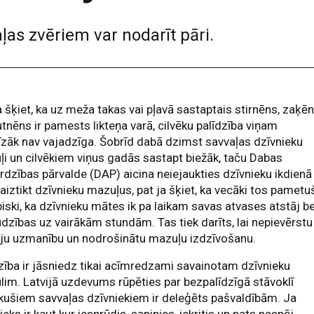
ļas zvēriem var nodarīt pāri.
a šķiet, ka uz meža takas vai pļavā sastaptais stirnēns, zaķē
utnēns ir pamests likteņa varā, cilvēku palīdzība viņam
īzāk nav vajadzīga. Šobrīd dabā dzimst savvaļas dzīvnieku
i un cilvēkiem viņus gadās sastapt biežāk, taču Dabas
rdzības pārvalde (DAP) aicina neiejaukties dzīvnieku ikdienā
aiztikt dzīvnieku mazuļus, pat ja šķiet, ka vecāki tos pametuš
biski, ka dzīvnieku mātes ik pa laikam savas atvases atstāj b
dzības uz vairākām stundām. Tas tiek darīts, lai nepievērstu
ēju uzmanību un nodrošinātu mazuļu izdzīvošanu.
zība ir jāsniedz tikai acīmredzami savainotam dzīvnieku
im. Latvijā uzdevums rūpēties par bezpalīdzīgā stāvoklī
ušiem savvaļas dzīvniekiem ir deleģēts pašvaldībām. Ja