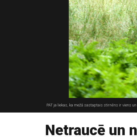
PAT ja liekas, ka mežā sastaptais stirnēns ir viens 
Netraucē un n