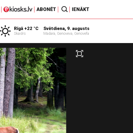
ABONĒT
IENĀKT
Rīgā +22 °C
Svētdiena, 9. augusts
Skaidrs
Madara, Genoveva, Genovefa