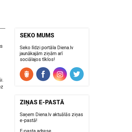
SEKO MUMS
ns
Seko līdzi portāla Diena.lv
jaunākajām ziņām arī
sociālajos tīklos!
i.
ez
ZIŅAS E-PASTĀ
Saņem Diena.lv aktuālās ziņas
e-pastā!
E-pasta adrese