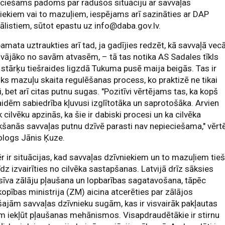
eciešams padoms par radušos situāciju ar savvaļas
iekiem vai to mazuļiem, iespējams arī sazināties ar DAP
ālistiem, sūtot epastu uz
info@daba.gov.lv
.
amata uztraukties arī tad, ja gadījies redzēt, kā savvaļā vecā
vājāko no savām atvasēm, – tā tas notika AS Sadales tīkls
 stārķu tiešraides ligzdā Tukuma pusē maija beigās. Tas ir
ks mazuļu skaita regulēšanas process, ko praktizē ne tikai
i, bet arī citas putnu sugas. "Pozitīvi vērtējams tas, ka kopš
aidēm sabiedrība kļuvusi izglītotāka un saprotošāka. Arvien
k cilvēku apzinās, ka šie ir dabiski procesi un ka cilvēka
kšanās savvaļas putnu dzīvē parasti nav nepieciešama," vērt
ologs Jānis Ķuze.
 ir situācijas, kad savvaļas dzīvniekiem un to mazuļiem tieš
īdz izvairīties no cilvēka sastapšanas. Latvijā drīz sāksies
sīva zālāju pļaušana un lopbarības sagatavošana, tāpēc
pības ministrija (ZM) aicina atcerēties par zālājos
ajām savvaļas dzīvnieku sugām, kas ir visvairāk pakļautas
m iekļūt pļaušanas mehānismos. Visapdraudētākie ir stirnu