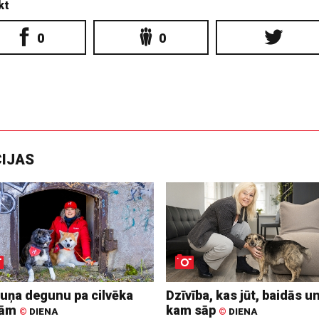
kt
0
0
CIJAS
suņa degunu pa cilvēka
Dzīvība, kas jūt, baidās u
dām
kam sāp
©
DIENA
©
DIENA