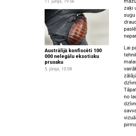
mazuļ
11. jūnijs, 19:56
zaķi 
sugu 
draud
paslē
nepa
Lai p
Austrālijā konfiscēti 100
tehni
000 nelegālu eksotisku
malas
prusaku
vairā
5. jūnijs, 10:08
zālāj
dzīvn
Tāpat
no la
dzīvn
savva
vizuā
pirm