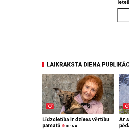
Ietei
LAIKRAKSTA DIENA PUBLIKĀ
Līdzcietība ir dzīves vērtību
Ar 
pamatā
pē
©
DIENA