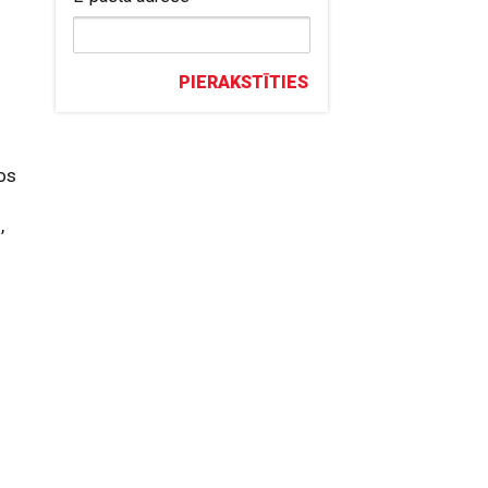
PIERAKSTĪTIES
os
,