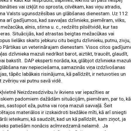
ieks ir kaut kur iesprūdis, sapinies, iekritis un pats nespēj
bināties vai izkļūt no sprosta, cilvēkam, kas viņu atradis,
ana Valsts ugunsdzēsības un glābšanas dienestam. Uz 112
na arī gadījumos, kad savvaļas dzīvnieks, piemēram, vilks,
, mežacūka, alnis, stirna u. c., redzēts pilsētvidē, kur tas
eras. Situācijās, kad atrastas beigtas mežacūkas vai
opus lielāks skaits jebkuru citu beigtu dzīvnieku, putnu, zivju,
o Pārtikas un veterinārajam dienestam. Visos citos gadījum
ļas dzīvnieka mazuli nedrīkst barot, aiztikt, traucēt, glaudīt,
 vai bakstīt. DAP eksperti norāda, ka, glābjot dzīvnieka mazuli
glābšana nav nepieciešama, samazinās viņa izdzīvošanas
jas, tāpēc labākais risinājums, kā palīdzēt, ir netuvoties un
t zvēriņu vai putnu savā vidē.
ļvietnē Neizdzesdzivibu.lv ikviens var iepazīties ar
tiskiem padomiem dažādām situācijām, piemēram, par to, kā
ies, sastopot eža, putna vai roņa mazuli savvaļā. Šeit
cētajos materiālos ir izskaidroti biežākie mīti, kā arī sniegti
ārši ieteikumi, kā saudzēt, kad un kā palīdzēt, kam ziņot, ja
nieks patiešām nonācis acīmredzamā nelaimē. Ja