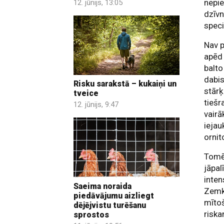
nepi
12. jūnijs, 13:05
dzīvn
speci
Nav p
apēd 
balto
dabis
Risku sarakstā – kukaiņi un
stārķ
tveice
tiešr
12. jūnijs, 9:47
vairā
iejau
ornit
Tomēr
jāpal
inten
Saeima noraida
Zemko
piedāvājumu aizliegt
mītoš
dējējvistu turēšanu
riska
sprostos