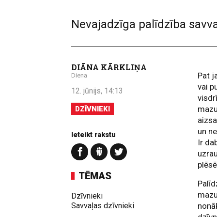
Nevajadzīga palīdzība savva
DIĀNA KĀRKLIŅA
Pat j
Diena
vai p
12. jūnijs, 14:13
visdr
mazuļ
DZĪVNIEKI
aizsa
un ne
Ieteikt rakstu
Ir da
uzrau
plēs
TĒMAS
Palīd
mazul
Dzīvnieki
Savvaļas dzīvnieki
nonāk