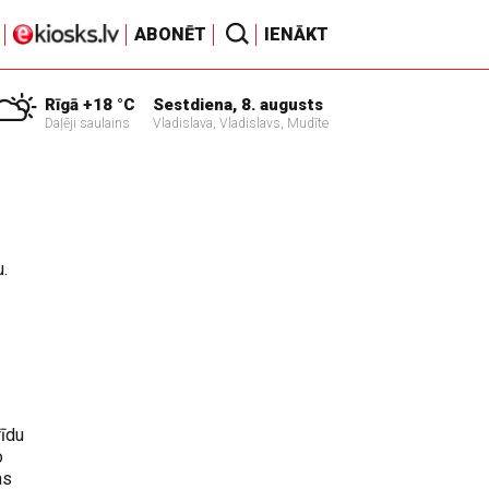
ABONĒT
IENĀKT
Rīgā +18 °C
Sestdiena, 8. augusts
Daļēji saulains
Vladislava, Vladislavs, Mudīte
u.
rīdu
o
as