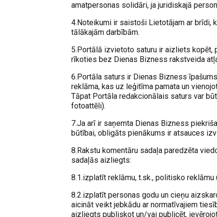
amatpersonas solidāri, ja juridiskajā perso
4.Noteikumi ir saistoši Lietotājam ar brīdi, k
tālākajām darbībām.
5.Portālā izvietoto saturu ir aizliets kopēt, p
rīkoties bez Dienas Bizness rakstveida atļa
6.Portāla saturs ir Dienas Bizness īpašums 
reklāma, kas uz leģitīma pamata un vienojo
Tāpat Portāla redakcionālais saturs var būt 
fotoattēli).
7.Ja arī ir saņemta Dienas Bizness piekriš
būtībai, obligāts pienākums ir atsauces iz
8.Rakstu komentāru sadaļa paredzēta viedo
sadaļās aizliegts:
8.1.izplatīt reklāmu, t.sk., politisko reklāmu
8.2.izplatīt personas godu un cieņu aizskaroš
aicināt veikt jebkādu ar normatīvajiem tiesīb
aizliegts publiskot un/vai publicēt, ievēroj