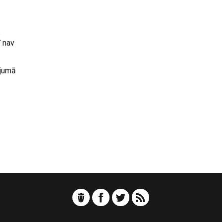
s
ī nav
ījumā