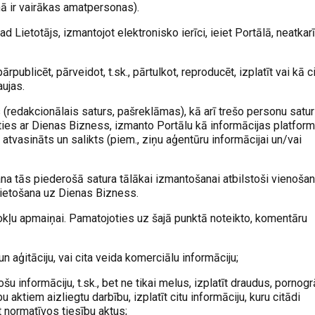
nā ir vairākas amatpersonas).
ad Lietotājs, izmantojot elektronisko ierīci, ieiet Portālā, neatkar
ārpublicēt, pārveidot, t.sk., pārtulkot, reproducēt, izplatīt vai kā c
ujas.
(redakcionālais saturs, pašreklāmas), kā arī trešo personu satur
ties ar Dienas Bizness, izmanto Portālu kā informācijas platform
atvasināts un salikts (piem., ziņu aģentūru informācijai un/vai
ana tās piederošā satura tālākai izmantošanai atbilstoši vienoša
vietošana uz Dienas Bizness.
kļu apmaiņai. Pamatojoties uz šajā punktā noteikto, komentāru
 un aģitāciju, vai cita veida komerciālu informāciju;
u informāciju, t.sk., bet ne tikai melus, izplatīt draudus, pornogrā
u aktiem aizliegtu darbību, izplatīt citu informāciju, kuru citādi
ot normatīvos tiesību aktus;