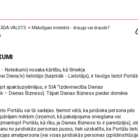
, TĀDA VALSTS
Mākslīgais intelekts - draugs vai drauds?
6
KUMI
 - Noteikumi) nosaka kārtību, kā tīmekļa
 Diena.lv) lietotājs (turpmāk - Lietotājs), ir tiesīgs lietot Portāl
tojot apakšuzņēmējus, ir SIA "Izdevniecība Dienas
āk – Dienas Bizness). Tāpat Dienas Bizness pieder domēna
lieto Portālu vai tā sadaļas. Ņemot vērā, ka juridiska persona pēc
vispārējam mērķim (izņemot, kā pakalpojuma sniegšana vai
ntojot Portālu, kā rīku, ja Dienas Bizness to ir paredzējis), st
ošanu no juridiskās personas puses, tiek uzskatīts, ka Portālu liet
ūcijas amatpersona (vai visas juridiskās personas izpildinstitūcij