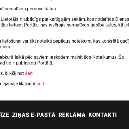
 arī sensitīvos personu datus.
Lietotājs ir atbildīgs par kaitīgajām sekām, kas nodarītas Diena
js lietojot Portālu, nav ievērojis normatīvos tiesību aktus, kā ar
lietošanai var tikt noteikti papildus noteikumi, kas konkrētā gad
umiem.
 jebkurā laikā pēc saviem ieskatiem mainīt šos Noteikumus. Šo
d tie ir publiskoti Portālā.
, klikšķinot
šeit
.
eejama, klikšķinot
šeit
.
ĪZE
ZIŅAS E-PASTĀ
REKLĀMA
KONTAKTI