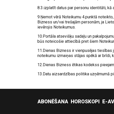
8.3.izplatīt datus par personu identitāti, kā
9.Ņemot vērā Noteikumu 4.punktā noteikto, 
Bizness un/vai trešajām personām, ja Lietotā
ievērojis Noteikumus.
10.Portāla atsevišķu sadaļu un pakalpojumu 
būs noteicošie attiecībā pret šiem Noteik
11.Dienas Bizness ir vienpusējas tiesības
noteikumu izmaiņas stājas spēkā ar brīdi, ka
12.Dienas Bizness ētikas kodekss pieejams
13.Datu aizsardzības politika uzņēmumā pi
ABONĒŠANA
HOROSKOPI
E-AV