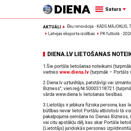
Saturs
Ēku renovācija - KĀDS MĀJOKLIS
AKTUĀLI
Latvijas eksporta izcilības
PK futbolā - 202
DIENA.LV LIETOŠANAS NOTEI
1.Šie portāla lietošanas noteikumi (turpmāk
vietnes
www.diena.lv
(turpmāk – Portāls vai
2.Diena.lv uzturētājs, patstāvīgi vai izman
Bizness", vien.reģ.Nr.50003118721 (turpm
vārda www.diena.lv lietošanas tiesības.
3.Lietotājs ir jebkura fiziska persona, kas 
būtības nevar lietot Portālu atbilstoši tā 
pakalpojuma ņemšana no Dienas Bizness, izma
vai citu apstākļu dēļ, kas skar Portāla liet
(Lietotājs) juridiskās personas izpildinstit