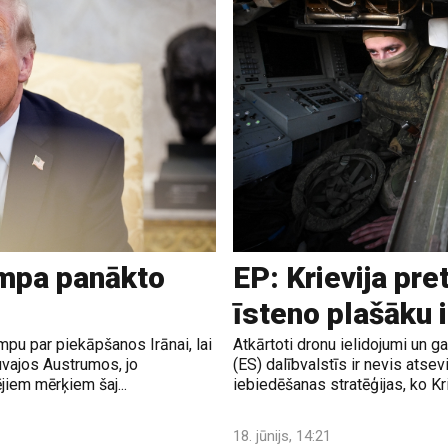
ampa panākto
EP: Krievija pre
īsteno plašāku 
pu par piekāpšanos Irānai, lai
Atkārtoti dronu ielidojumi un 
uvajos Austrumos, jo
(ES) dalībvalstīs ir nevis atsev
jiem mērķiem šaj...
iebiedēšanas stratēģijas, ko Krie
18. jūnijs, 14:21