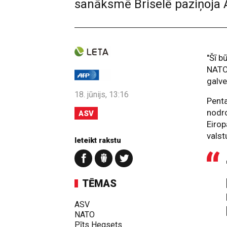
sanāksmē Briselē paziņoja A
"Šī b
NATO 
galve
18. jūnijs, 13:16
Penta
nodro
ASV
Eirop
valst
Ieteikt rakstu
TĒMAS
ASV
NATO
Pīts Hegsets