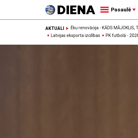
Pasaulē
Ēku renovācija - KĀDS MĀJOKLIS
AKTUĀLI
Latvijas eksporta izcilības
PK futbolā - 202