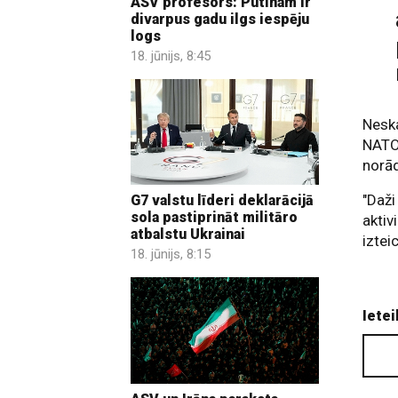
ASV profesors: Putinam ir
divarpus gadu ilgs iespēju
logs
18. jūnijs, 8:45
Neska
NATO 
norād
"Daži
G7 valstu līderi deklarācijā
sola pastiprināt militāro
aktiv
atbalstu Ukrainai
iztei
18. jūnijs, 8:15
Ietei