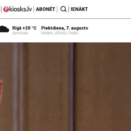
ABONĒT
IENĀKT
Rīgā +20 °C
Piektdiena, 7. augusts
Apmācies
Madars, Alfrēds, Fredis