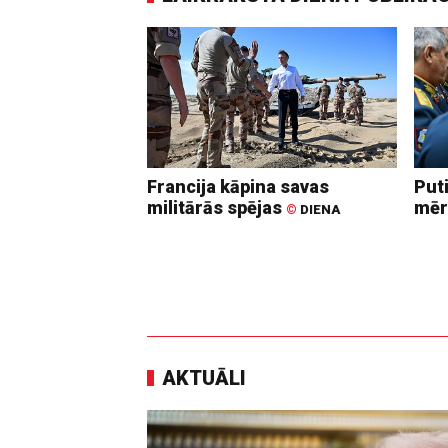
Francija kāpina savas
Put
militārās spējas
mēr
©
DIENA
AKTUĀLI