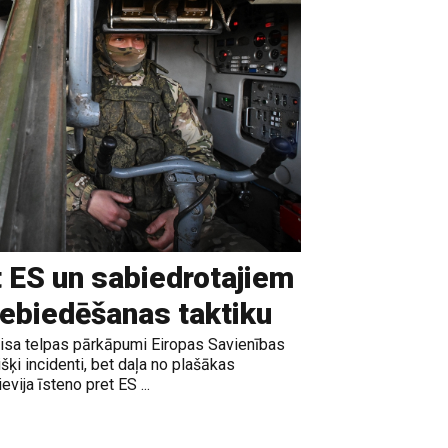
t ES un sabiedrotajiem
iebiedēšanas taktiku
gaisa telpas pārkāpumi Eiropas Savienības
išķi incidenti, bet daļa no plašākas
vija īsteno pret ES ...