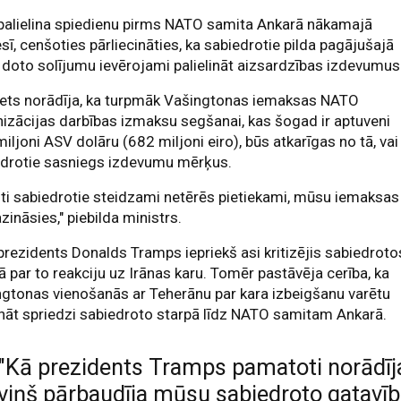
palielina spiedienu pirms NATO samita Ankarā nākamajā
ī, cenšoties pārliecināties, ka sabiedrotie pilda pagājušajā
doto solījumu ievērojami palielināt aizsardzības izdevumus
ets norādīja, ka turpmāk Vašingtonas iemaksas NATO
izācijas darbības izmaksu segšanai, kas šogad ir aptuveni
iljoni ASV dolāru (682 miljoni eiro), būs atkarīgas no tā, vai
edrotie sasniegs izdevumu mērķus.
iti sabiedrotie steidzami netērēs pietiekami, mūsu iemaksas
ināsies," piebilda ministrs.
rezidents Donalds Tramps iepriekš asi kritizējis sabiedroto
ā par to reakciju uz Irānas karu. Tomēr pastāvēja cerība, ka
gtonas vienošanās ar Teherānu par kara izbeigšanu varētu
āt spriedzi sabiedroto starpā līdz NATO samitam Ankarā.
"Kā prezidents Tramps pamatoti norādīj
viņš pārbaudīja mūsu sabiedroto gatavī