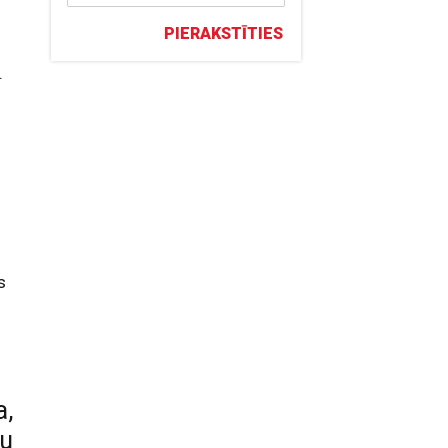
PIERAKSTĪTIES
.
s
a,
bu