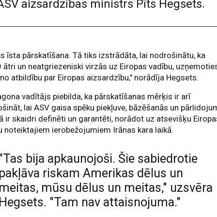
SV aizsardzības ministrs Pīts Hegsets.
ūs īsta pārskatīšana. Tā tiks izstrādāta, lai nodrošinātu, ka
ātri un neatgriezeniski virzās uz Eiropas vadību, uzņemotie
no atbildību par Eiropas aizsardzību," norādīja Hegsets.
gona vadītājs piebilda, ka pārskatīšanas mērķis ir arī
šināt, lai ASV gaisa spēku piekļuve, bāzēšanās un pārlidoju
ā ir skaidri definēti un garantēti, norādot uz atsevišķu Eirop
u noteiktajiem ierobežojumiem Irānas kara laikā.
"Tas bija apkaunojoši. Šie sabiedrotie
pakļāva riskam Amerikas dēlus un
meitas, mūsu dēlus un meitas," uzsvēra
Hegsets. "Tam nav attaisnojuma."