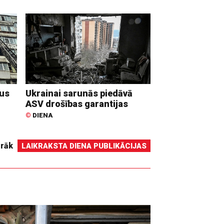
dus
Ukrainai sarunās piedāvā
ASV drošības garantijas
©
DIENA
irāk
LAIKRAKSTA DIENA PUBLIKĀCIJAS