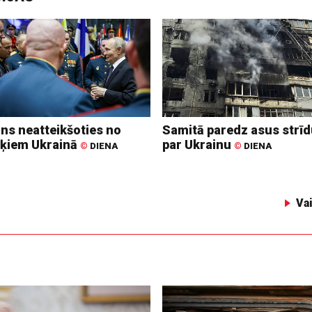
ins neatteikšoties no
Samitā paredz asus strī
ķiem Ukrainā
par Ukrainu
©
DIENA
©
DIENA
Va