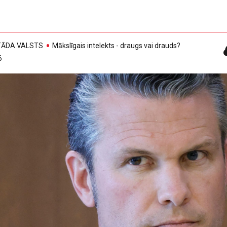
, TĀDA VALSTS
Mākslīgais intelekts - draugs vai drauds?
6