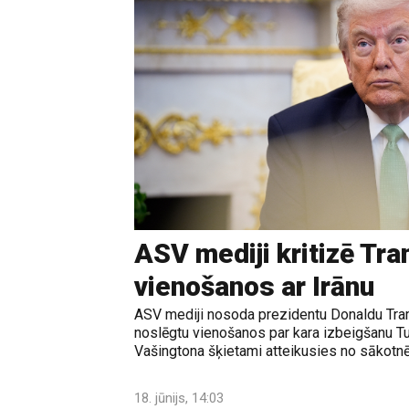
ASV mediji kritizē Tr
vienošanos ar Irānu
ASV mediji nosoda prezidentu Donaldu Tram
noslēgtu vienošanos par kara izbeigšanu T
Vašingtona šķietami atteikusies no sākotnē
18. jūnijs, 14:03