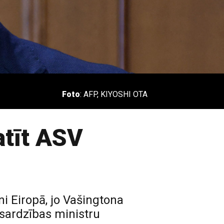
Foto
: AFP, KIYOSHI OTA
atīt ASV
i Eiropā, jo Vašingtona
zsardzības ministru