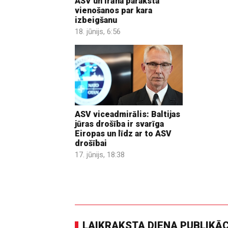
ASV un Irāna paraksta
vienošanos par kara
izbeigšanu
18. jūnijs, 6:56
ASV viceadmirālis: Baltijas
jūras drošība ir svarīga
Eiropas un līdz ar to ASV
drošībai
17. jūnijs, 18:38
LAIKRAKSTA DIENA PUBLIKĀ