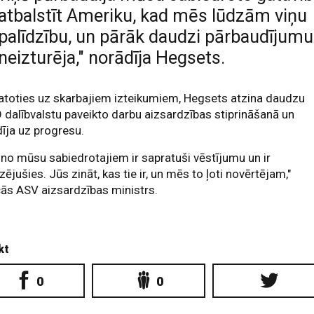
atbalstīt Ameriku, kad mēs lūdzām viņu
palīdzību, un pārāk daudzi pārbaudījumu
neizturēja," norādīja Hegsets.
toties uz skarbajiem izteikumiem, Hegsets atzina daudzu
dalībvalstu paveikto darbu aizsardzības stiprināšanā un
īja uz progresu.
 no mūsu sabiedrotajiem ir sapratuši vēstījumu un ir
izējušies. Jūs zināt, kas tie ir, un mēs to ļoti novērtējam,"
cās ASV aizsardzības ministrs.
kt
0
0