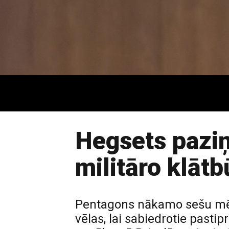
Hegsets paziņ
militāro klātb
Pentagons nākamo sešu mēne
vēlas, lai sabiedrotie pasti