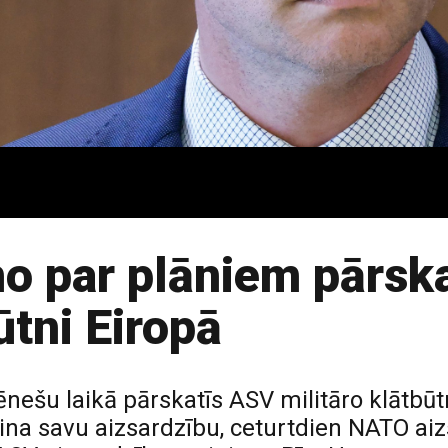
o par plāniem pārsk
ūtni Eiropā
šu laikā pārskatīs ASV militāro klātbūtn
prina savu aizsardzību, ceturtdien NATO ai