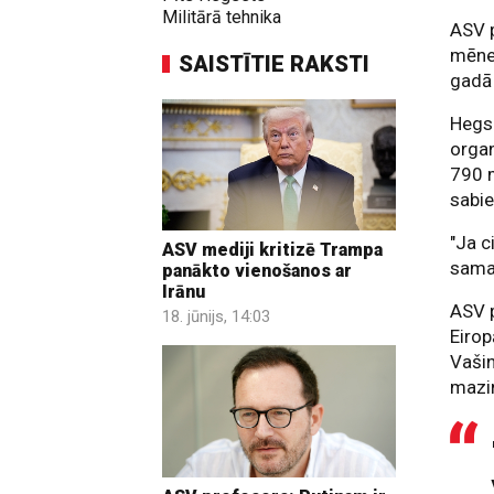
Militārā tehnika
ASV 
mēnes
SAISTĪTIE RAKSTI
gadā 
Hegs
organ
790 m
sabi
"Ja c
ASV mediji kritizē Trampa
samaz
panākto vienošanos ar
Irānu
ASV p
18. jūnijs, 14:03
Eirop
Vašin
mazin