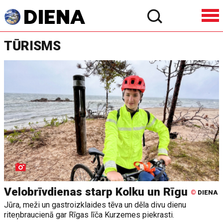
TŪRISMS
Velobrīvdienas starp Kolku un Rīgu
©
DIENA
Jūra, meži un gastroizklaides tēva un dēla divu dienu
riteņbraucienā gar Rīgas līča Kurzemes piekrasti.