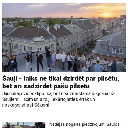
Šauļi - laiks ne tikai dzirdēt par pilsētu,
bet arī sadzirdēt pašu pilsētu
Jaunākajā videoklipā īsa, bet neaizmirstama bēgšana uz
Šauļiem – acīm un sirdij. Iekārtojieties ērtāk un
noskaņojieties! Sākam!
Nedēļas nogales piedzīvojumi Šauļos –