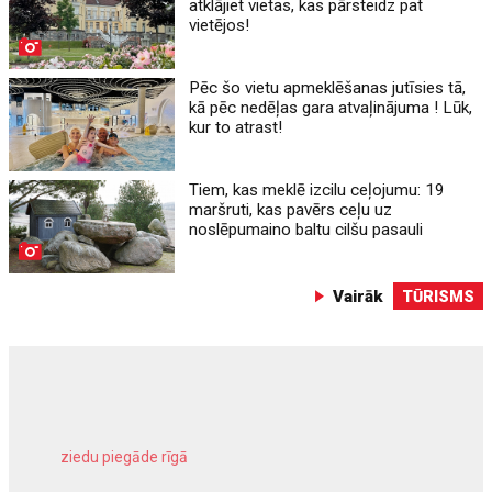
atklājiet vietas, kas pārsteidz pat
vietējos!
Pēc šo vietu apmeklēšanas jutīsies tā,
kā pēc nedēļas gara atvaļinājuma ! Lūk,
kur to atrast!
Tiem, kas meklē izcilu ceļojumu: 19
maršruti, kas pavērs ceļu uz
noslēpumaino baltu cilšu pasauli
Vairāk
TŪRISMS
ziedu piegāde rīgā
meliorācijas darbi