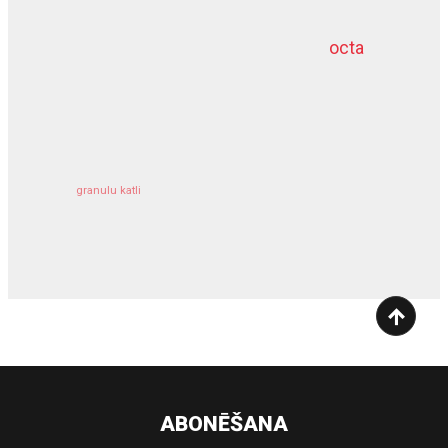
octa
dziļurbums
kravu apdrošināšana
granulu katli
siltumsūknis
ABONĒŠANA