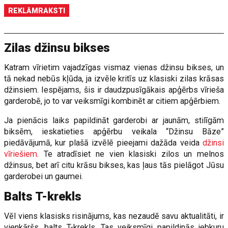
REKLĀMRAKSTI
Zilas džinsu bikses
Katram vīrietim vajadzīgas vismaz vienas džinsu bikses, un
tā nekad nebūs kļūda, ja izvēle kritīs uz klasiski zilas krāsas
džinsiem. Iespējams, šis ir daudzpusīgākais apģērbs vīrieša
garderobē, jo to var veiksmīgi kombinēt ar citiem apģērbiem.
Ja pienācis laiks papildināt garderobi ar jaunām, stilīgām
biksēm, ieskatieties apģērbu veikala “Džinsu Bāze”
piedāvājumā, kur plašā izvēlē pieejami dažāda veida
džinsi
vīriešiem
. Te atradīsiet ne vien klasiski zilos un melnos
džinsus, bet arī citu krāsu bikses, kas ļaus tās pielāgot Jūsu
garderobei un gaumei.
Balts T-krekls
Vēl viens klasisks risinājums, kas nezaudē savu aktualitāti, ir
vienkāršs, balts T-krekls. Tas veiksmīgi papildinās jebkuru