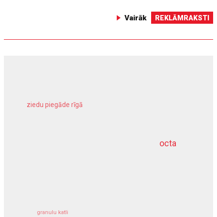
Vairāk
REKLĀMRAKSTI
ziedu piegāde rīgā
meliorācijas darbi
octa
dziļurbums
kravu apdrošināšana
granulu katli