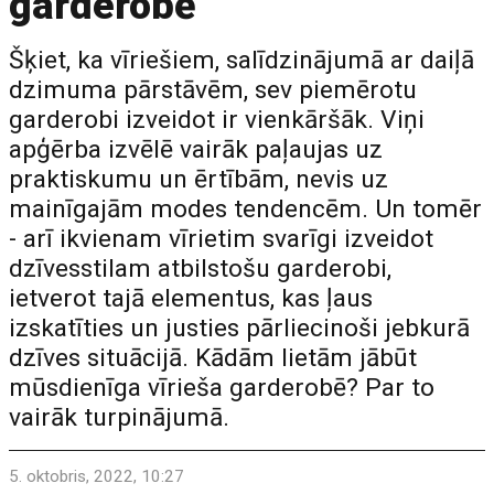
garderobē
Šķiet, ka vīriešiem, salīdzinājumā ar daiļā
dzimuma pārstāvēm, sev piemērotu
garderobi izveidot ir vienkāršāk. Viņi
apģērba izvēlē vairāk paļaujas uz
praktiskumu un ērtībām, nevis uz
mainīgajām modes tendencēm. Un tomēr
- arī ikvienam vīrietim svarīgi izveidot
dzīvesstilam atbilstošu garderobi,
ietverot tajā elementus, kas ļaus
izskatīties un justies pārliecinoši jebkurā
dzīves situācijā. Kādām lietām jābūt
mūsdienīga vīrieša garderobē? Par to
vairāk turpinājumā.
5. oktobris, 2022, 10:27