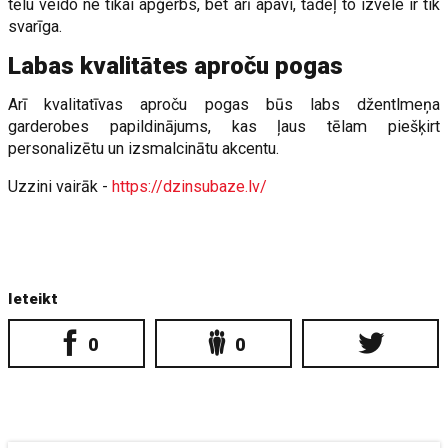
tēlu veido ne tikai apģērbs, bet arī apavi, tādēļ to izvēle ir tik
svarīga.
Labas kvalitātes aproču pogas
Arī kvalitatīvas aproču pogas būs labs džentlmeņa
garderobes papildinājums, kas ļaus tēlam piešķirt
personalizētu un izsmalcinātu akcentu.
Uzzini vairāk -
https://dzinsubaze.lv/
Ieteikt
0
0