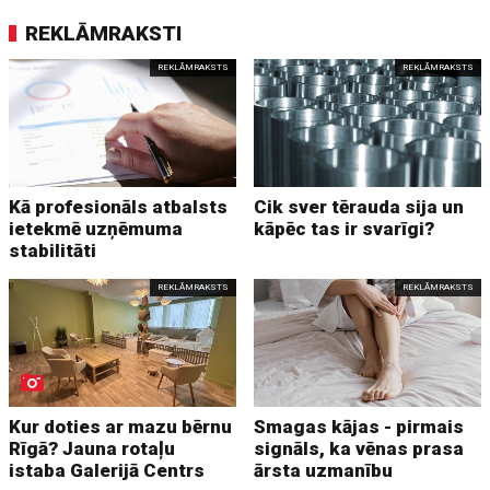
REKLĀMRAKSTI
REKLĀMRAKSTS
REKLĀMRAKSTS
Kā profesionāls atbalsts
Cik sver tērauda sija un
ietekmē uzņēmuma
kāpēc tas ir svarīgi?
stabilitāti
REKLĀMRAKSTS
REKLĀMRAKSTS
Kur doties ar mazu bērnu
Smagas kājas - pirmais
Rīgā? Jauna rotaļu
signāls, ka vēnas prasa
istaba Galerijā Centrs
ārsta uzmanību