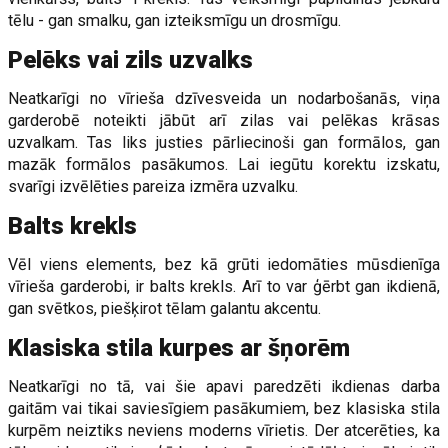
tēlu - gan smalku, gan izteiksmīgu un drosmīgu.
Pelēks vai zils uzvalks
Neatkarīgi no vīrieša dzīvesveida un nodarbošanās, viņa
garderobē noteikti jābūt arī zilas vai pelēkas krāsas
uzvalkam. Tas liks justies pārliecinoši gan formālos, gan
mazāk formālos pasākumos. Lai iegūtu korektu izskatu,
svarīgi izvēlēties pareiza izmēra uzvalku.
Balts krekls
Vēl viens elements, bez kā grūti iedomāties mūsdienīga
vīrieša garderobi, ir balts krekls. Arī to var ģērbt gan ikdienā,
gan svētkos, piešķirot tēlam galantu akcentu.
Klasiska stila kurpes ar šņorēm
Neatkarīgi no tā, vai šie apavi paredzēti ikdienas darba
gaitām vai tikai saviesīgiem pasākumiem, bez klasiska stila
kurpēm neiztiks neviens moderns vīrietis. Der atcerēties, ka