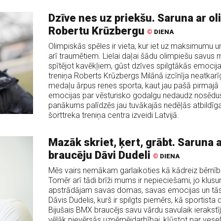
Dzīve nes uz priekšu. Saruna ar 
Robertu Krūzbergu
©
DIENA
Olimpiskās spēles ir vieta, kur iet uz maksimumu un r
arī traumētiem. Lielai daļai šādu olimpiešu savus 
spītējot kavēkļiem, gūst dzīves spilgtākās emocij
treniņa Roberts Krūzbergs Milānā izcīnīja neatkar
medaļu ārpus renes sporta, kaut jau pašā pirmajā s
emocijas par vēsturisko godalgu nedaudz nosēdušās,
panākums palīdzēs jau tuvākajās nedēļās atbild
šorttreka treniņa centra izveidi Latvijā.
Mazāk skriet, ķert, grābt. Saruna
braucēju Dāvi Dudeli
©
DIENA
Mēs vairs nemākam garlaikoties kā kādreiz bērnīb
Tomēr arī tādi brīži mums ir nepieciešami, jo klu
apstrādājam savas domas, savas emocijas un tās
Dāvis Dudelis, kurš ir spilgts piemērs, kā sportista 
Bijušais BMX braucējs savu vārdu savulaik ierakst
vēlāk pievērsās uzņēmējdarbībai, kļūstot par ve