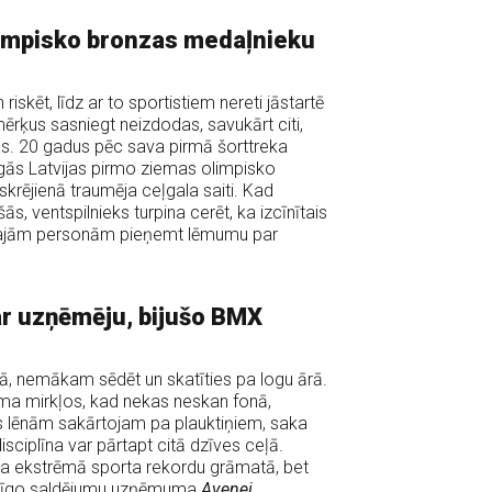
olimpisko bronzas medaļnieku
iskēt, līdz ar to sportistiem nereti jāstartē
mērķus sasniegt neizdodas, savukārt citi,
as. 20 gadus pēc sava pirmā šorttreka
īgās Latvijas pirmo ziemas olimpisko
krējienā traumēja ceļgala saiti. Kad
 ventspilnieks turpina cerēt, ka izcīnītais
īgajām personām pieņemt lēmumu par
 ar uzņēmēju, bijušo BMX
ā, nemākam sēdēt un skatīties pa logu ārā.
suma mirkļos, kad nekas neskan fonā,
 lēnām sakārtojam pa plauktiņiem, saka
disciplīna var pārtapt citā dzīves ceļā.
īja ekstrēmā sporta rekordu grāmatā, bet
selīgo saldējumu uzņēmuma
Avenei