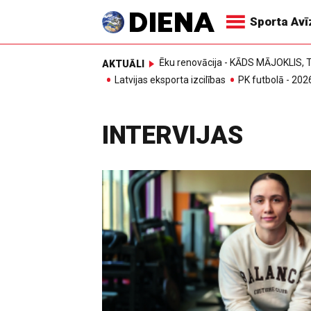
Sporta Av
Ēku renovācija - KĀDS MĀJOKLIS
AKTUĀLI
Latvijas eksporta izcilības
PK futbolā - 202
INTERVIJAS