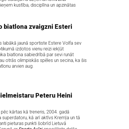
u ieņem kustība, disciplīna un apzinātas
o biatlona zvaigzni Esteri
 labākā jaunā sportiste Estere Volfa sev
tikumā izdotos vienu reizi iekļūt
lika biatlona sabiedrībā par sevi runāt
jau otrās olimpiskās spēles un secina, ka šis
atlonu arvien aug.
 lielmeistaru Peteru Heini
 pēc kārtas kā treneris, 2004. gadā
ha superdatoru, kā arī aktīvs Kremļa un tā
santi pieturas punkti šobrīd Lietuvā