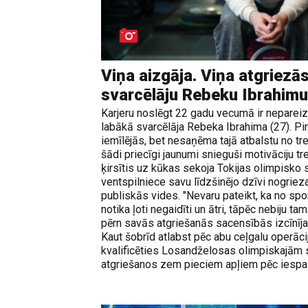
Viņa aizgāja. Viņa atgriezās
svarcēlāju Rebeku Ibrahim
Karjeru noslēgt 22 gadu vecumā ir nepareizi,
labākā svarcēlāja Rebeka Ibrahima (27). P
iemīlējās, bet nesaņēma tajā atbalstu no tre
šādi priecīgi jaunumi snieguši motivāciju tr
ķirsītis uz kūkas sekoja Tokijas olimpisko 
ventspilniece savu līdzšinējo dzīvi nogriez
publiskās vides. "Nevaru pateikt, ka no spor
notika ļoti negaidīti un ātri, tāpēc nebiju ta
pērn savās atgriešanās sacensībās izcīnīj
Kaut šobrīd atlabst pēc abu ceļgalu operāci
kvalificēties Losandželosas olimpiskajām
atgriešanos zem pieciem apļiem pēc iespa