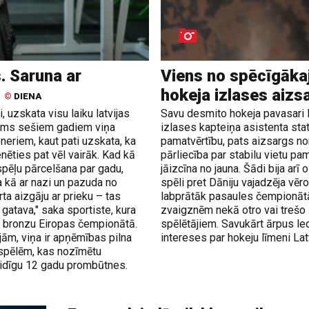
. Saruna ar
Viens no spēcīgākaj
u
hokeja izlases aizs
©
DIENA
 uzskata visu laiku latvijas
Savu desmito hokeja pavasari R
irms sešiem gadiem viņa
izlases kapteiņa asistenta sta
neriem, kaut pati uzskata, ka
pamatvērtību, pats aizsargs no
enēties pat vēl vairāk. Kad kā
pārliecība par stabilu vietu pa
spēļu pārcelšana par gadu,
jāizcīna no jauna. Šādi bija arī
a kā ar nazi un pazuda no
spēli pret Dāniju vajadzēja vēr
ta aizgāju ar prieku – tas
labprātāk pasaules čempionātā
m gatava," saka sportiste, kura
zvaigznēm nekā otro vai trešo
a bronzu Eiropas čempionātā.
spēlētājiem. Savukārt ārpus led
jām, viņa ir apņēmības pilna
intereses par hokeju līmeni Latv
 spēlēm, kas nozīmētu
idīgu 12 gadu prombūtnes.