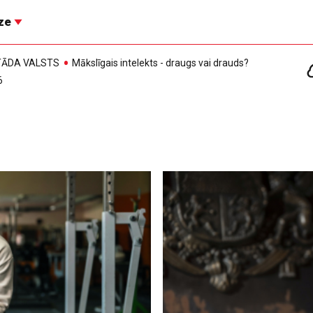
īze
, TĀDA VALSTS
Mākslīgais intelekts - draugs vai drauds?
6