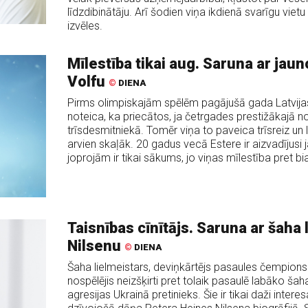
līdzdibinātāju. Arī šodien viņa ikdienā svarīgu viet
izvēles.
Mīlestība tikai aug. Saruna ar jaun
Volfu
©
DIENA
Pirms olimpiskajām spēlēm pagājušā gada Latvijas
noteica, ka priecātos, ja četrgades prestižākajā no
trīsdesmitniekā. Tomēr viņa to paveica trīsreiz un 
arvien skaļāk. 20 gadus vecā Estere ir aizvadījusi 
joprojām ir tikai sākums, jo viņas mīlestība pret bi
Taisnības cīnītājs. Saruna ar šaha
Nilsenu
©
DIENA
Šaha lielmeistars, deviņkārtējs pasaules čempions
nospēlējis neizšķirti pret tolaik pasaulē labāko ša
agresijas Ukrainā pretinieks. Šie ir tikai daži intere