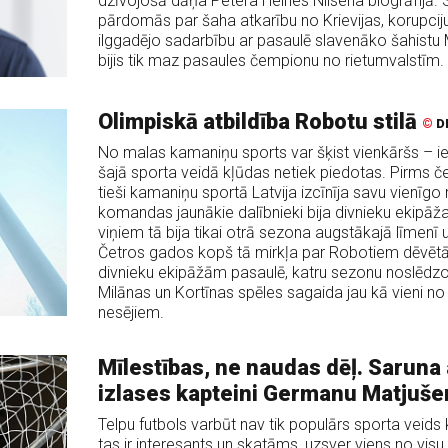
dzīvojošā dāņa Petera Heines Nilsena biogrāfijā.
pārdomās par šaha atkarību no Krievijas, korupciju
ilggadējo sadarbību ar pasaulē slavenāko šahistu
bijis tik maz pasaules čempionu no rietumvalstīm.
Olimpiskā atbildība Robotu stilā
©
D
No malas kamaniņu sports var šķist vienkāršs – ies
šajā sporta veidā kļūdas netiek piedotas. Pirms 
tieši kamaniņu sportā Latvija izcīnīja savu vienīg
komandas jaunākie dalībnieki bija divnieku ekipāž
viņiem tā bija tikai otrā sezona augstākajā līmenī u
Četros gados kopš tā mirkļa par Robotiem dēvētā 
divnieku ekipāžām pasaulē, katru sezonu noslēdzot
Milānas un Kortīnas spēles sagaida jau kā vieni n
nesējiem.
Mīlestības, ne naudas dēļ. Saruna a
izlases kapteini Germanu Matjuš
Telpu futbols varbūt nav tik populārs sporta veids 
tas ir interesants un skatāms, uzsver viens no vis