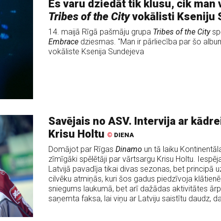
Es varu dziedāt tik klusu, cik man 
Tribes of the City
vokālisti Kseniju
14. maijā Rīgā pašmāju grupa
Tribes of the City
sp
Embrace
dziesmas. "Man ir pārliecība par šo albumu
vokāliste Ksenija Sundejeva
Savējais no ASV. Intervija ar kādr
Krisu Holtu
©
DIENA
Domājot par Rīgas
Dinamo
un tā laiku Kontinentāla
zīmīgāki spēlētāji par vārtsargu Krisu Holtu. Iespē
Latvijā pavadīja tikai divas sezonas, bet principā u
cilvēku atmiņās, kuri šos gadus piedzīvoja klātienē. 
sniegums laukumā, bet arī dažādas aktivitātes ārpus 
saņemta faksa, lai viņu ar Latviju saistītu daudz, 