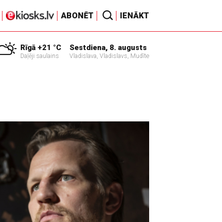
ABONĒT
IENĀKT
Rīgā +21 °C
Sestdiena, 8. augusts
Daļēji saulains
Vladislava, Vladislavs, Mudīte