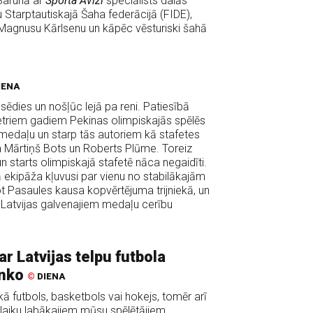
 Sarunā ar
Sporta Avīzi
speciālists dalās
 Starptautiskajā Šaha federācijā (FIDE),
 Magnusu Kārlsenu un kāpēc vēsturiski šahā
IENA
ēdies un nošļūc lejā pa reni. Patiesībā
četriem gadiem Pekinas olimpiskajās spēlēs
o medaļu un starp tās autoriem kā stafetes
a Mārtiņš Bots un Roberts Plūme. Toreiz
n starts olimpiskajā stafetē nāca negaidīti.
ekipāža kļuvusi par vienu no stabilākajām
 Pasaules kausa kopvērtējuma trijniekā, un
o Latvijas galvenajiem medaļu cerību
r Latvijas telpu futbola
enko
©
DIENA
kā futbols, basketbols vai hokejs, tomēr arī
u laiku labākajiem mūsu spēlētājiem