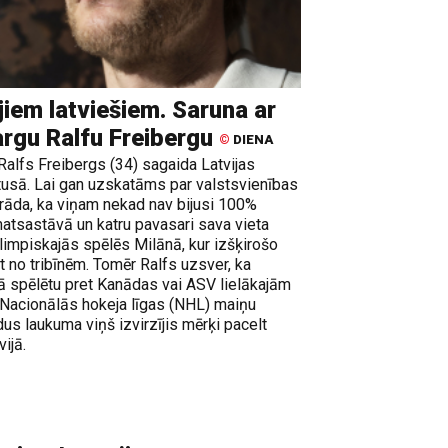
iem latviešiem. Saruna ar
argu Ralfu Freibergu
©
DIENA
alfs Freibergs (34) sagaida Latvijas
tusā. Lai gan uzskatāms par valstsvienības
rāda, ka viņam nekad nav bijusi 100%
matsastāvā un katru pavasari sava vieta
 olimpiskajās spēlēs Milānā, kur izšķirošo
ot no tribīnēm. Tomēr Ralfs uzsver, ka
 spēlētu pret Kanādas vai ASV lielākajām
 Nacionālās hokeja līgas (NHL) maiņu
us laukuma viņš izvirzījis mērķi pacelt
ijā.