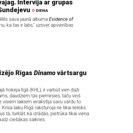
vajag. Intervija ar grupas
 Sundejevu
©
DIENA
ēlēs sava jaunā albuma
Evidence of
, ka tas ir labs," uzsver apvienības
eizējo Rīgas
Dinamo
vārtsargu
jā hokeja līgā (KHL), ir varbūt vien daži
jams, daudziem tas piemirsies, taču viņš
z visiem laikiem ierakstīja savu vārdu to
Krisa laiku Rīgā raksturoja ne tikai lielisks
tā, turklāt, kā izrādās, pietrūka tikai viena
daudz ciešākas saiknes.