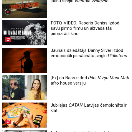
jaunu singlu
Vientuļa zvaigzne
FOTO, VIDEO: Reperis Deniss izdod
savu pirmo filmu un aizvada tās
pirmizrādi kino
Jaunais dziedātājs Danny Silver izdod
emocionāli piesātinātu singlu
Plāksteris
[Ex] da Bass izdod
Pilni Vižņu Mani Mati
afro house versiju
Jubilejas
CATAN
Latvijas čempionāts ir
klāt