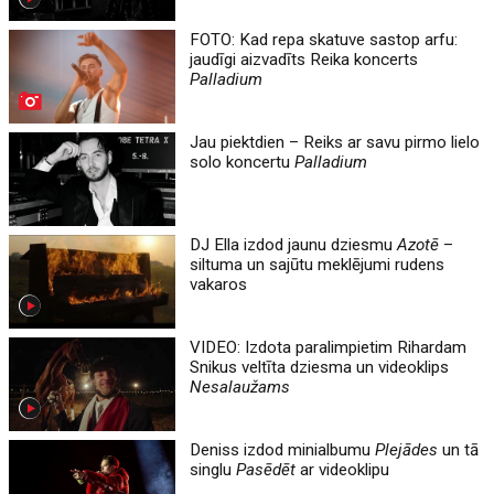
FOTO: Kad repa skatuve sastop arfu:
jaudīgi aizvadīts Reika koncerts
Palladium
Jau piektdien – Reiks ar savu pirmo lielo
solo koncertu
Palladium
DJ Ella izdod jaunu dziesmu
Azotē
–
siltuma un sajūtu meklējumi rudens
vakaros
VIDEO: Izdota paralimpietim Rihardam
Snikus veltīta dziesma un videoklips
Nesalaužams
Deniss izdod minialbumu
Plejādes
un tā
singlu
Pasēdēt
ar videoklipu