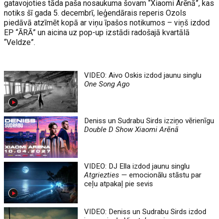
gatavojoties tāda paša nosaukuma šovam “Xiaomi Arēnā”, kas
notiks šī gada 5. decembrī, leģendārais reperis Ozols
piedāvā atzīmēt kopā ar viņu īpašos notikumos – viņš izdod
EP “ĀRĀ” un aicina uz pop-up izstādi radošajā kvartālā
“Veldze”.
VIDEO: Aivo Oskis izdod jaunu singlu
One Song Ago
Deniss un Sudrabu Sirds izziņo vērienīgu
Double D Show
Xiaomi Arēnā
VIDEO: DJ Ella izdod jaunu singlu
Atgriezties
— emocionālu stāstu par
ceļu atpakaļ pie sevis
VIDEO: Deniss un Sudrabu Sirds izdod