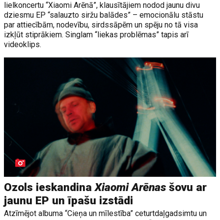
lielkoncertu “Xiaomi Arēnā”, klausītājiem nodod jaunu divu
dziesmu EP “salauzto siržu balādes” – emocionālu stāstu
par attiecībām, nodevību, sirdssāpēm un spēju no tā visa
izkļūt stiprākiem. Singlam “liekas problēmas” tapis arī
videoklips.
Ozols ieskandina
Xiaomi Arēnas
šovu ar
jaunu EP un īpašu izstādi
Atzīmējot albuma “Cieņa un mīlestība” ceturtdaļgadsimtu un