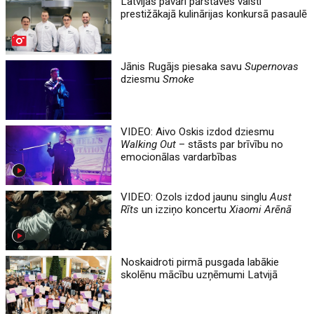
Latvijas pavāri pārstāvēs valsti
prestižākajā kulinārijas konkursā pasaulē
Jānis Rugājs piesaka savu
Supernovas
dziesmu
Smoke
VIDEO: Aivo Oskis izdod dziesmu
Walking Out
– stāsts par brīvību no
emocionālas vardarbības
VIDEO: Ozols izdod jaunu singlu
Aust
Rīts
un izziņo koncertu
Xiaomi Arēnā
Noskaidroti pirmā pusgada labākie
skolēnu mācību uzņēmumi Latvijā