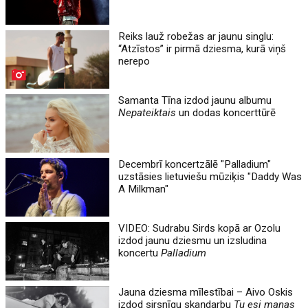
Reiks lauž robežas ar jaunu singlu:
“Atzīstos” ir pirmā dziesma, kurā viņš
nerepo
Samanta Tīna izdod jaunu albumu
Nepateiktais
un dodas koncerttūrē
Decembrī koncertzālē "Palladium"
uzstāsies lietuviešu mūziķis "Daddy Was
A Milkman"
VIDEO: Sudrabu Sirds kopā ar Ozolu
izdod jaunu dziesmu un izsludina
koncertu
Palladium
Jauna dziesma mīlestībai – Aivo Oskis
izdod sirsnīgu skaņdarbu
Tu esi manas