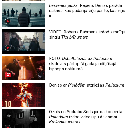
Lestenes puika
: Reperis Deniss parāda
saknes, kas padarīja viņu par to, kas viņš
ir
VIDEO: Roberts Bahmans izdod sirsnīgu
singlu
Tici brīnumam
FOTO:
Dubultslazds
uz
Palladium
skatuves pārtop šī gada jaudīgākajā
hiphopa notikumā
Deniss ar
Plejādēm
atgriežas
Palladium
Ozols un Sudrabu Sirds pirms koncerta
Palladium
izdod videoklipu dziesmai
Krokodila asaras