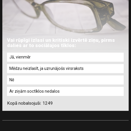
Vai rūpīgi izlasi un kritiski izvērtē ziņu, pirms
dalies ar to sociālajos tīklos:
Jā, vienmēr
Mēdzu neizlasīt, ja uzrunājošs virsraksts
Nē
Ar ziņām soctīklos nedalos
Kopā nobalsojuši: 1249