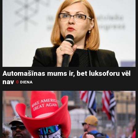
Automašīnas mums ir, bet luksoforu vēl
nav
©
DIENA