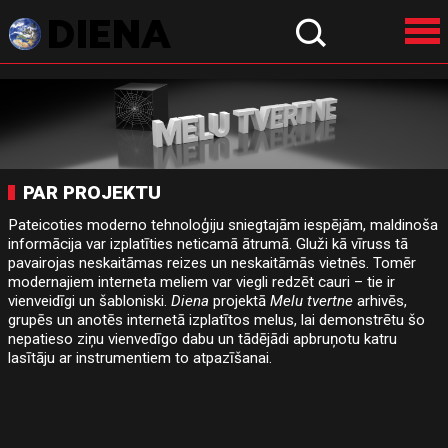
PAR PROJEKTU
Pateicoties moderno tehnoloģiju sniegtajām iespējām, maldinoša
informācija var izplatīties neticamā ātrumā. Gluži kā vīruss tā
pavairojas neskaitāmas reizes un neskaitāmās vietnēs. Tomēr
modernajiem interneta meliem var viegli redzēt cauri – tie ir
vienveidīgi un šabloniski.
Diena
projektā
Melu tvertne
arhivēs,
grupēs un anotēs internetā izplatītos melus, lai demonstrētu šo
nepatieso ziņu vienvedīgo dabu un tādējādi apbruņotu katru
lasītāju ar instrumentiem to atpazīšanai.