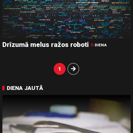
Drīzumā melus ražos roboti
©
DIENA
Nākošā
1
DIENA JAUTĀ