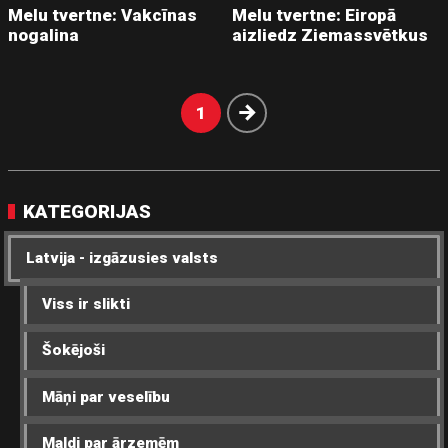
Melu tvertne: Vakcīnas
Melu tvertne: Eiropā
nogalina
aizliedz Ziemassvētkus
Nākošā
1
KATEGORIJAS
Latvija - izgāzusies valsts
Viss ir slikti
Šokējoši
Māņi par veselību
Maldi par ārzemēm