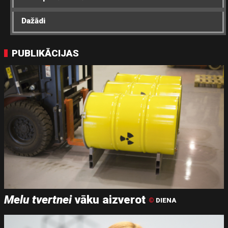
Dažādi
PUBLIKĀCIJAS
Melu tvertnei
vāku aizverot
©
DIENA