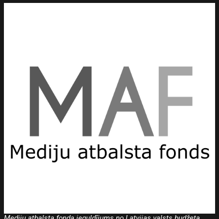
Mediju atbalsta fonda ieguldījums no Latvijas valsts budžeta