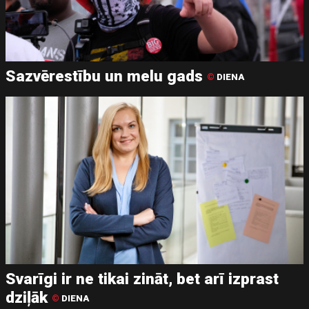
Sazvērestību un melu gads
©
DIENA
Svarīgi ir ne tikai zināt, bet arī izprast
dziļāk
©
DIENA