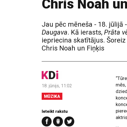
Chris Noah un
Jau pēc mēneša - 18. jūlijā 
Daugava
. Kā ierasts,
Prāta v
iepriecina skatītājus. Šore
Chris Noah un Fiņķis
“Tūre
mēs, 
18. jūnijs, 11:02
dzied
MŪZIKA
konce
konce
piere
Ieteikt rakstu
aktr