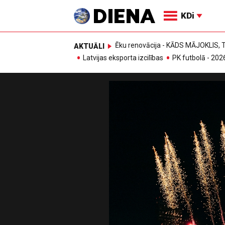
KDi
Ēku renovācija - KĀDS MĀJOKLIS
AKTUĀLI
Latvijas eksporta izcilības
PK futbolā - 202