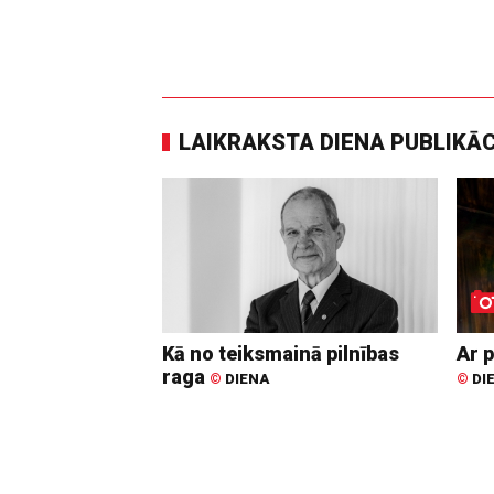
LAIKRAKSTA DIENA PUBLIKĀ
Kā no teiksmainā pilnības
Ar p
raga
©
DIENA
©
DI