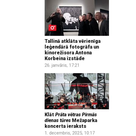
Tallinā atklāta vērienīga
leģendārā fotogrāfa un
kinorežisora Antona
Korbeina izstāde
26. janvāris, 17:21
Klāt
Prāta vētras Pirmās
dienas tūres
Mežaparka
koncerta ieraksts
1. decembris, 2025, 10:17