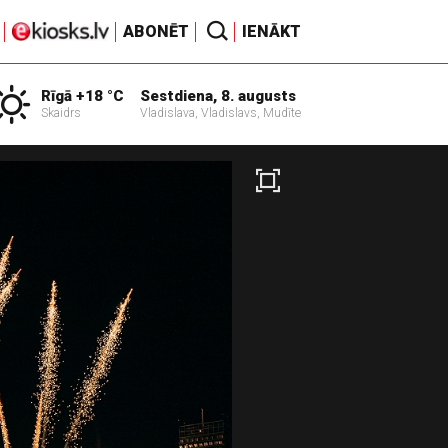
ABONĒT
IENĀKT
Rīgā +18 °C
Sestdiena, 8. augusts
Skaidrs
Vladislava, Vladislavs, Mudīte