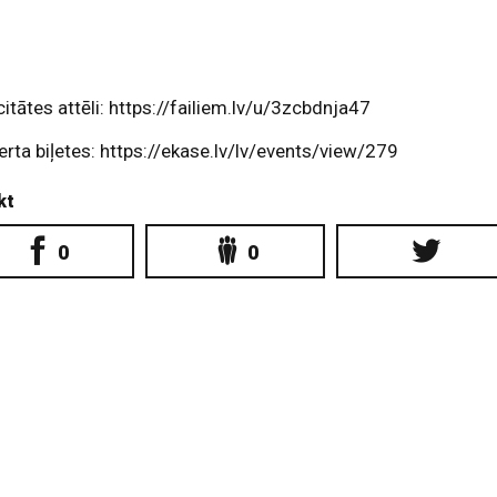
citātes attēli: https://failiem.lv/u/3zcbdnja47
rta biļetes: https://ekase.lv/lv/events/view/279
kt
0
0