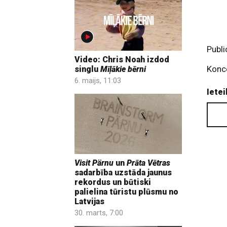
Publi
Video: Chris Noah izdod
Konce
singlu
Mīļākie bērni
6. maijs, 11:03
Ietei
Visit Pärnu
un
Prāta Vētras
sadarbība uzstāda jaunus
rekordus un būtiski
palielina tūristu plūsmu no
Latvijas
30. marts, 7:00