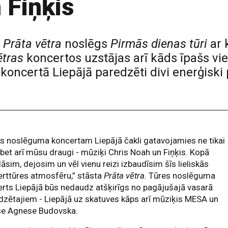
 Fiņķis
-
Prāta vētra
noslēgs
Pirmās dienas tūri
ar 
ētras
koncertos uzstājas arī kāds īpašs vie
iz koncertā Liepājā paredzēti divi enerģis
s noslēguma koncertam Liepājā čakli gatavojamies ne tikai
bet arī mūsu draugi - mūziķi Chris Noah un Fiņķis. Kopā
āsim, dejosim un vēl vienu reizi izbaudīsim šīs lieliskās
rttūres atmosfēru,” stāsta
Prāta vētra.
Tūres noslēguma
rts Liepājā būs nedaudz atšķirīgs no pagājušajā vasarā
dzētajiem - Liepājā uz skatuves kāps arī mūziķis MESA un
ise Agnese Budovska.