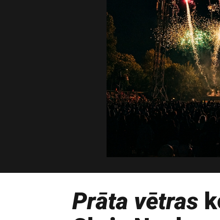
Prāta vētras
ko