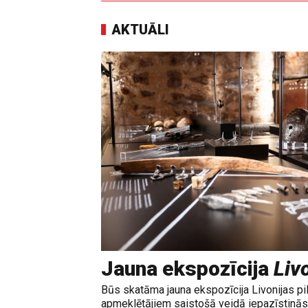
AKTUĀLI
Jauna ekspozīcija
Livo
Būs skatāma jauna ekspozīcija Livonijas pi
apmeklētājiem saistošā veidā iepazīstinās 