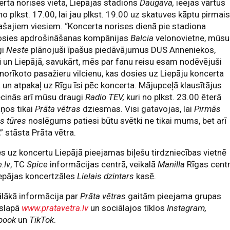
rta norises vieta, Liepājas stadions
Daugava,
ieejas vārtus
no plkst. 17.00, lai jau plkst. 19.00 uz skatuves kāptu pirmai
ašajiem viesiem. “Koncerta norises dienā pie stadiona
osies apdrošināšanas kompānijas
Balcia
velonovietne, mūsu
gi
Neste
plānojuši īpašus piedāvājumus DUS Anneniekos,
 un Liepājā, savukārt, mēs par fanu reisu esam nodēvējuši
 norīkoto pasažieru vilcienu, kas dosies uz Liepāju koncerta
 un atpakaļ uz Rīgu īsi pēc koncerta. Mājupceļā klausītājus
ecinās arī mūsu draugi
Radio TEV,
kuri no plkst. 23.00 ēterā
ņos tikai
Prāta vētras
dziesmas. Visi gatavojas, lai
Pirmās
s tūres
noslēgums patiesi būtu svētki ne tikai mums, bet arī
” stāsta Prāta vētra.
es uz koncertu Liepājā pieejamas biļešu tirdzniecības vietnē
.lv
, TC
Spice
informācijas centrā, veikalā
Manilla
Rīgas cent
epājas koncertzāles
Lielais dzintars
kasē.
lākā informācija par
Prāta vētras
gaitām pieejama grupas
slapā
www.pratavetra.lv
un sociālajos tīklos
Instagram,
book
un
TikTok
.