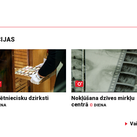
CIJAS
ētniecisku dzirksti
Nokļūšana dzīves mirkļu
centrā
ENA
©
DIENA
Va