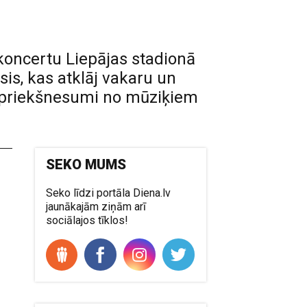
koncertu Liepājas stadionā
sis, kas atklāj vakaru un
ki priekšnesumi no mūziķiem
SEKO MUMS
Seko līdzi portāla Diena.lv
jaunākajām ziņām arī
sociālajos tīklos!