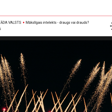
, TĀDA VALSTS
Mākslīgais intelekts - draugs vai drauds?
6