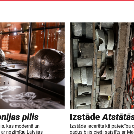
nijas pilis
Izstāde
Atstātā
lis, kas modernā un
Izstāde iecerēta kā pateicība 
ar nozīmīgu Latvijas
gadus bijis cieši saistīts ar M