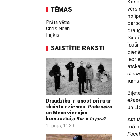
Konce
TĒMAS
vērs 
no īp
Prāta vētra
darb
Chris Noah
drau
Fiņķis
Saldū
īpaši
SAISTĪTIE RAKSTI
dienā
iepri
atska
diena
jums,
Biļet
ekase
Draudzība ir jānostiprina ar
skaistu dziesmu.
Prāta vētra
un Li
un Mesa vienojas
kompozīcijā
Kur ir tā jūra?
Aktuā
1. jūnijs, 11:30
māja
Face