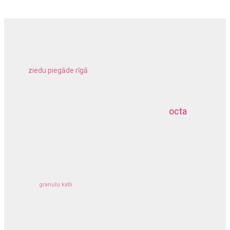
ziedu piegāde rīgā
meliorācijas darbi
octa
dziļurbums
kravu apdrošināšana
granulu katli
siltumsūknis