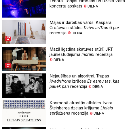
Tenora, Torijas Eimosas un Džeka Vaita
koncertu apskats
©
DIENA
Mājas ir darbības vārds. Kaspara
Groševa izstādes
Dzīvo ar/Domā par
recenzija
©
DIENA
Mazā ligzdiņa skatuves stūrī. JRT
jauniestudējuma
Indrāni
recenzija
©
DIENA
Nejaušības un algoritmi. Trupas
Kvadrifrons
izrādes
Es esmu tas, kas
paliek pāri
recenzija
©
DIENA
Kosmosā atrastās atbildes. Ivara
Šteinberga dzejas krājuma
Lielais
sprādziens
recenzija
©
DIENA