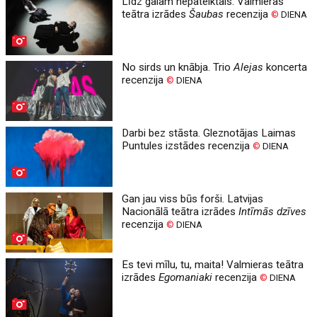
Līdz galam nepateiktais. Valmieras
teātra izrādes
Šaubas
recenzija
©
DIENA
No sirds un knābja. Trio
Alejas
koncerta
recenzija
©
DIENA
Darbi bez stāsta. Gleznotājas Laimas
Puntules izstādes recenzija
©
DIENA
Gan jau viss būs forši. Latvijas
Nacionālā teātra izrādes
Intīmās dzīves
recenzija
©
DIENA
Es tevi mīlu, tu, maita! Valmieras teātra
izrādes
Egomaniaki
recenzija
©
DIENA