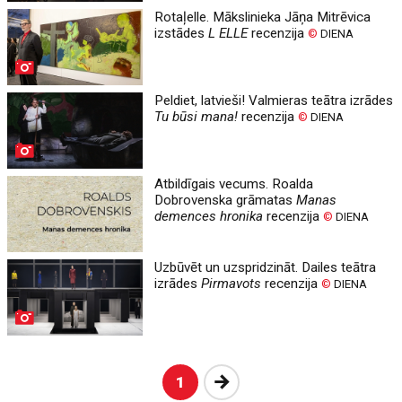
Rotaļelle. Mākslinieka Jāņa Mitrēvica
izstādes
L ELLE
recenzija
©
DIENA
Peldiet, latvieši! Valmieras teātra izrādes
Tu būsi mana!
recenzija
©
DIENA
Atbildīgais vecums. Roalda
Dobrovenska grāmatas
Manas
demences hronika
recenzija
©
DIENA
Uzbūvēt un uzspridzināt. Dailes teātra
izrādes
Pirmavots
recenzija
©
DIENA
Nākošā
1