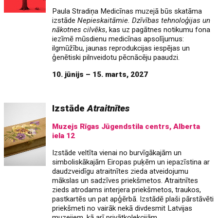
Paula Stradiņa Medicīnas muzejā būs skatāma
izstāde
Nepieskaitāmie. Dzīvības tehnoloģijas un
nākotnes cilvēks
, kas uz pagātnes notikumu fona
iezīmē mūsdienu medicīnas apsolījumus:
ilgmūžību, jaunas reprodukcijas iespējas un
ģenētiski pilnveidotu pēcnācēju paaudzi.
10. jūnijs – 15. marts, 2027
Izstāde
Atraitnītes
Muzejs Rīgas Jūgendstila centrs, Alberta
iela 12
Izstāde veltīta vienai no burvīgākajām un
simboliskākajām Eiropas puķēm un iepazīstina ar
daudzveidīgu atraitnītes zieda atveidojumu
mākslas un sadzīves priekšmetos. Atraitnītes
zieds atrodams interjera priekšmetos, traukos,
pastkartēs un pat apģērbā. Izstādē plaši pārstāvēti
priekšmeti no vairāk nekā divdesmit Latvijas
muzejiem, kā arī privātkolekcijām.