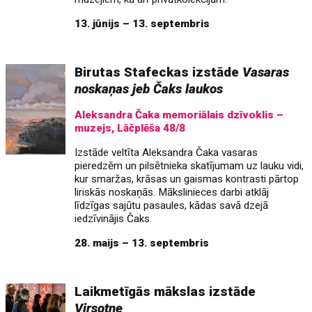
13. jūnijs – 13. septembris
Birutas Stafeckas izstāde
Vasaras
noskaņas jeb Čaks laukos
Aleksandra Čaka memoriālais dzīvoklis –
muzejs, Lāčplēša 48/8
Izstāde veltīta Aleksandra Čaka vasaras
pieredzēm un pilsētnieka skatījumam uz lauku vidi,
kur smaržas, krāsas un gaismas kontrasti pārtop
liriskās noskaņās. Mākslinieces darbi atklāj
līdzīgas sajūtu pasaules, kādas savā dzejā
iedzīvinājis Čaks.
28. maijs – 13. septembris
Laikmetīgās mākslas izstāde
Virsotne