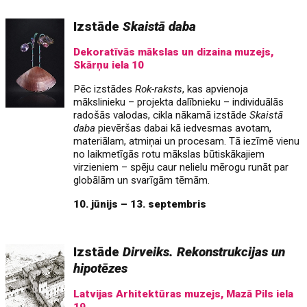
Izstāde
Skaistā daba
Dekoratīvās mākslas un dizaina muzejs,
Skārņu iela 10
Pēc izstādes
Rok-raksts
, kas apvienoja
mākslinieku – projekta dalībnieku – individuālās
radošās valodas, cikla nākamā izstāde
Skaistā
daba
pievēršas dabai kā iedvesmas avotam,
materiālam, atmiņai un procesam. Tā iezīmē vienu
no laikmetīgās rotu mākslas būtiskākajiem
virzieniem – spēju caur nelielu mērogu runāt par
globālām un svarīgām tēmām.
10. jūnijs – 13. septembris
Izstāde
Dirveiks. Rekonstrukcijas un
hipotēzes
Latvijas Arhitektūras muzejs, Mazā Pils iela