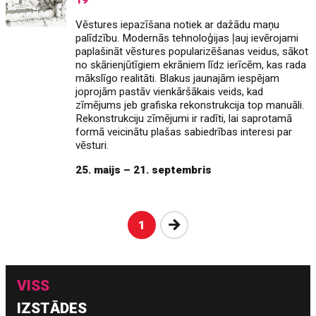
19
Vēstures iepazīšana notiek ar dažādu maņu
palīdzību. Modernās tehnoloģijas ļauj ievērojami
paplašināt vēstures popularizēšanas veidus, sākot
no skārienjūtīgiem ekrāniem līdz ierīcēm, kas rada
mākslīgo realitāti. Blakus jaunajām iespējam
joprojām pastāv vienkāršākais veids, kad
zīmējums jeb grafiska rekonstrukcija top manuāli.
Rekonstrukciju zīmējumi ir radīti, lai saprotamā
formā veicinātu plašas sabiedrības interesi par
vēsturi.
25. maijs – 21. septembris
Nākošā
1
VISS
IZSTĀDES