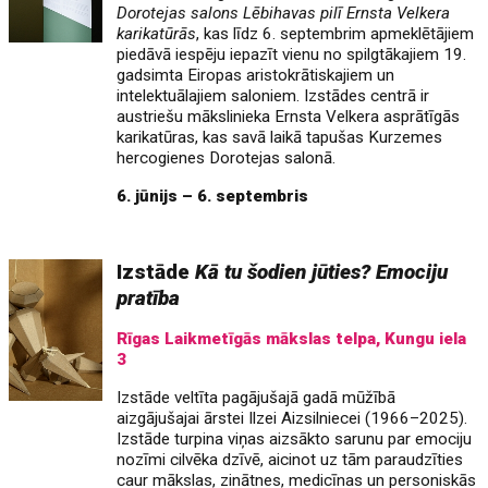
Dorotejas salons Lēbihavas pilī Ernsta Velkera
karikatūrās
, kas līdz 6. septembrim apmeklētājiem
piedāvā iespēju iepazīt vienu no spilgtākajiem 19.
gadsimta Eiropas aristokrātiskajiem un
intelektuālajiem saloniem. Izstādes centrā ir
austriešu mākslinieka Ernsta Velkera asprātīgās
karikatūras, kas savā laikā tapušas Kurzemes
hercogienes Dorotejas salonā.
6. jūnijs – 6. septembris
Izstāde
Kā tu šodien jūties? Emociju
pratība
Rīgas Laikmetīgās mākslas telpa, Kungu iela
3
Izstāde veltīta pagājušajā gadā mūžībā
aizgājušajai ārstei Ilzei Aizsilniecei (1966–2025).
Izstāde turpina viņas aizsākto sarunu par emociju
nozīmi cilvēka dzīvē, aicinot uz tām paraudzīties
caur mākslas, zinātnes, medicīnas un personiskās