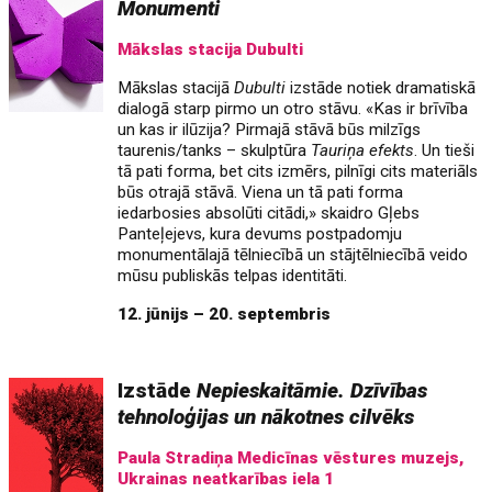
Monumenti
Mākslas stacija Dubulti
Mākslas stacijā
Dubulti
izstāde notiek dramatiskā
dialogā starp pirmo un otro stāvu. «Kas ir brīvība
un kas ir ilūzija? Pirmajā stāvā būs milzīgs
taurenis/tanks – skulptūra
Tauriņa efekts
. Un tieši
tā pati forma, bet cits izmērs, pilnīgi cits materiāls
būs otrajā stāvā. Viena un tā pati forma
iedarbosies absolūti citādi,» skaidro Gļebs
Panteļejevs, kura devums postpadomju
monumentālajā tēlniecībā un stājtēlniecībā veido
mūsu publiskās telpas identitāti.
12. jūnijs – 20. septembris
Izstāde
Nepieskaitāmie. Dzīvības
tehnoloģijas un nākotnes cilvēks
Paula Stradiņa Medicīnas vēstures muzejs,
Ukrainas neatkarības iela 1