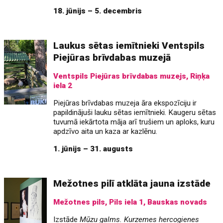
18. jūnijs – 5. decembris
Laukus sētas iemītnieki Ventspils
Piejūras brīvdabas muzejā
Ventspils Piejūras brīvdabas muzejs, Riņķa
iela 2
Piejūras brīvdabas muzeja āra ekspozīciju ir
papildinājuši lauku sētas iemītnieki. Kaugeru sētas
tuvumā iekārtota māja arī trušiem un aploks, kuru
apdzīvo aita un kaza ar kazlēnu.
1. jūnijs – 31. augusts
Mežotnes pilī atklāta jauna izstāde
Mežotnes pils, Pils iela 1, Bauskas novads
Izstāde
Mūzu galms. Kurzemes hercogienes