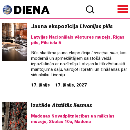
Jauna ekspozīcija
Livonijas pilis
Latvijas Nacionālais vēstures muzejs, Rīgas
pils, Pils iela 5
Būs skatāma jauna ekspozīcija
Livonijas pilis
, kas
modernā un apmeklētājiem saistošā veidā
iepazīstinās ar nozīmīgu Latvijas kultūrvēsturiskā
mantojuma daļu, vairojot izpratni un zināšanas par
viduslaiku Livoniju.
17. jūnijs – 17. jūnijs, 2027
Izstāde
Atstātās liesmas
Madonas Novadpētniecības un mākslas
muzejs, Skolas 10a, Madona