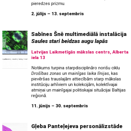
pieredzes prizmu.
2. jūlijs – 13. septembris
Sabīnes Šnē multimediālā instalācija
Saules stari beidzas augu lapās
Latvijas Laikmetīgās mākslas centrs, Alberta
iela 13
Notikums turpina starpdisciplināro norišu ciklu
Drošības zonas un mainīgas laika līnijas
, kas
pievēršas trauslajām attiecībām starp mākslas
institūciju arhīviem un kolekcijām, kolektīvajai
atmiņai un mainīgajai politiskajai situācijai Baltijas
reģionā.
11. jūnijs – 30. septembris
Gļeba Panteļejeva personālizstāde