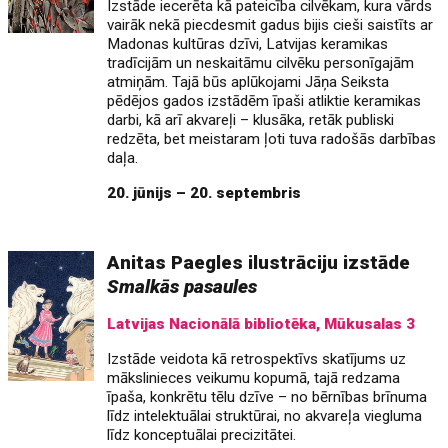
Izstāde iecerēta kā pateicība cilvēkam, kura vārds
vairāk nekā piecdesmit gadus bijis cieši saistīts ar
Madonas kultūras dzīvi, Latvijas keramikas
tradīcijām un neskaitāmu cilvēku personīgajām
atmiņām. Tajā būs aplūkojami Jāņa Seiksta
pēdējos gados izstādēm īpaši atliktie keramikas
darbi, kā arī akvareļi – klusāka, retāk publiski
redzēta, bet meistaram ļoti tuva radošās darbības
daļa.
20. jūnijs – 20. septembris
Anitas Paegles ilustrāciju izstāde
Smalkās pasaules
Latvijas Nacionālā bibliotēka, Mūkusalas 3
Izstāde veidota kā retrospektīvs skatījums uz
mākslinieces veikumu kopumā, tajā redzama
īpaša, konkrētu tēlu dzīve – no bērnības brīnuma
līdz intelektuālai struktūrai, no akvareļa viegluma
līdz konceptuālai precizitātei.