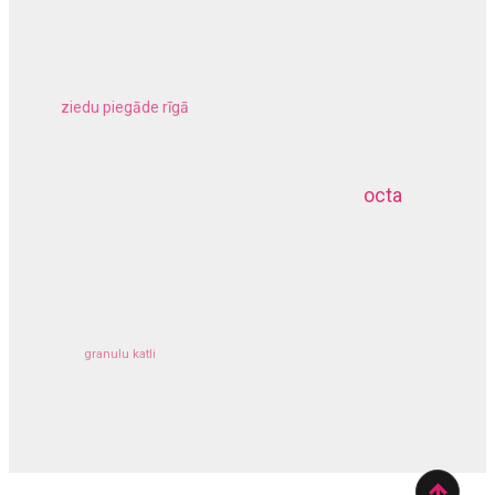
ziedu piegāde rīgā
meliorācijas darbi
octa
dziļurbums
kravu apdrošināšana
granulu katli
siltumsūknis