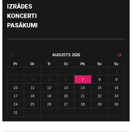
IZRĀDES
KONCERTI
PASĀKUMI
AUGUSTS
2026
Pr
Ot
Tr
Ct
Pk
Ss
Sv
1
2
3
4
5
6
7
8
9
10
11
12
13
14
15
16
17
18
19
20
21
22
23
24
25
26
27
28
29
30
31