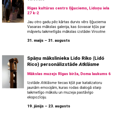
Rīgas kultūras centrs Iļģuciems, Lidoņu iela
27 k-2
Jau otro gadu pēc kārtas durvis vērs Iļģuciema
Vasaras mākslas galerija, kas šovasar kļūs par
mājvietu laikmetīgās mākslas izstādei
Virsotne
.
31. maijs – 31. augusts
Spāņu mākslinieka Lido Riko (Lidó
Rico) personālizstāde
Atklāsme
Mākslas muzejs Rīgas birža, Doma laukums 6
Izstāde
Atklāsme
tiecas kļūt par katalizatoru
jaunām emocijām, kuras rodas dialogā starp
laikmetīgo mākslu un muzeja pastāvīgo
ekspozīciju.
19. jūnijs – 23. augusts