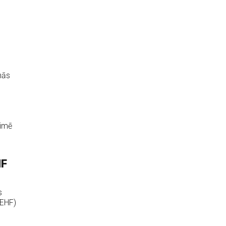
nās
aimē
HF
s
(EHF)