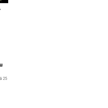
A
du
nā 25