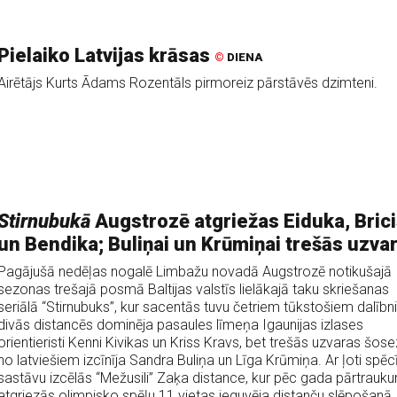
Pielaiko Latvijas krāsas
©
DIENA
Airētājs Kurts Ādams Rozentāls pirmoreiz pārstāvēs dzimteni.
Stirnubukā
Augstrozē atgriežas Eiduka, Bric
un Bendika; Buliņai un Krūmiņai trešās uzva
Pagājušā nedēļas nogalē Limbažu novadā Augstrozē notikušajā
sezonas trešajā posmā Baltijas valstīs lielākajā taku skriešanas
seriālā “Stirnubuks”, kur sacentās tuvu četriem tūkstošiem dalībn
divās distancēs dominēja pasaules līmeņa Igaunijas izlases
orientieristi Kenni Kivikas un Kriss Kravs, bet trešās uzvaras šos
no latviešiem izcīnīja Sandra Buliņa un Līga Krūmiņa. Ar ļoti spēc
sastāvu izcēlās “Mežusili” Zaķa distance, kur pēc gada pārtrauk
atgriezās olimpisko spēļu 11.vietas ieguvēja distanču slēpošanā