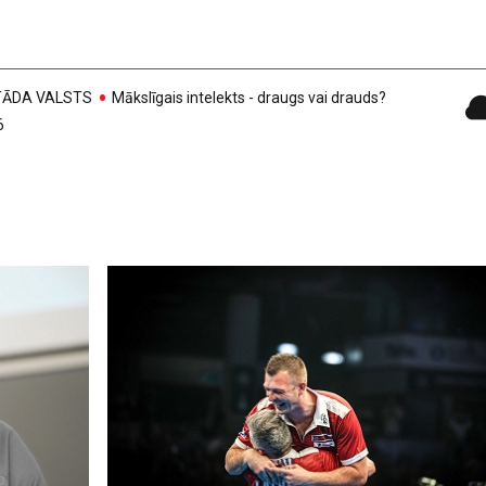
, TĀDA VALSTS
Mākslīgais intelekts - draugs vai drauds?
6