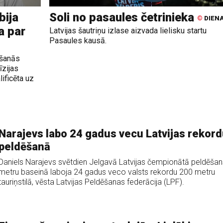
bija
Soli no pasaules četrinieka
©
DIEN
a par
Latvijas šautriņu izlase aizvada lielisku startu
Pasaules kausā.
īšanās
īzijas
ificēta uz
Narajevs labo 24 gadus vecu Latvijas rekor
peldēšanā
Daniels Narajevs svētdien Jelgavā Latvijas čempionātā peldēša
metru baseinā laboja 24 gadus veco valsts rekordu 200 metru
tauriņstilā, vēsta Latvijas Peldēšanas federācija (LPF).