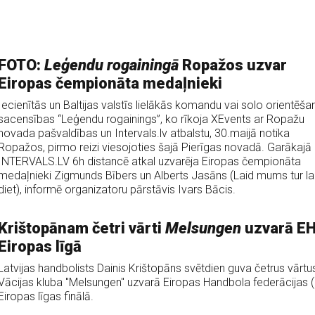
FOTO:
Leģendu rogainingā
Ropažos uzvar
Eiropas čempionāta medaļnieki
Iecienītās un Baltijas valstīs lielākās komandu vai solo orientēša
sacensības “Leģendu rogainings”, ko rīkoja XEvents ar Ropažu
novada pašvaldības un Intervals.lv atbalstu, 30.maijā notika
Ropažos, pirmo reizi viesojoties šajā Pierīgas novadā. Garākajā
INTERVALS.LV 6h distancē atkal uzvarēja Eiropas čempionāta
medaļnieki Zigmunds Bībers un Alberts Jasāns (Laid mums tur l
diet), informē organizatoru pārstāvis Ivars Bācis.
Krištopānam četri vārti
Melsungen
uzvarā E
Eiropas līgā
Latvijas handbolists Dainis Krištopāns svētdien guva četrus vārtu
Vācijas kluba "Melsungen" uzvarā Eiropas Handbola federācijas 
Eiropas līgas finālā.