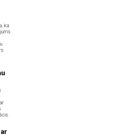
a, ka
ņojums
lu
rs
nu
i
ar
s
ācis.
 ar