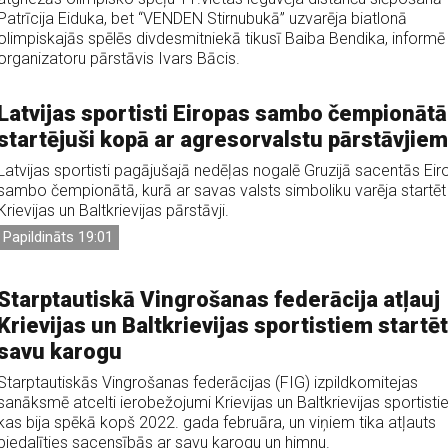
Patrīcija Eiduka, bet “VENDEN Stirnubukā” uzvarēja biatlonā
olimpiskajās spēlēs divdesmitniekā tikusī Baiba Bendika, informē
organizatoru pārstāvis Ivars Bācis.
Latvijas sportisti Eiropas sambo čempionātā
startējuši kopā ar agresorvalstu pārstāvjiem
Latvijas sportisti pagājušajā nedēļas nogalē Gruzijā sacentās Ei
sambo čempionātā, kurā ar savas valsts simboliku varēja startēt 
Krievijas un Baltkrievijas pārstāvji.
Papildināts 19:01
Starptautiskā Vingrošanas federācija atļauj
Krievijas un Baltkrievijas sportistiem startēt
savu karogu
Starptautiskās Vingrošanas federācijas (FIG) izpildkomitejas
sanāksmē atcelti ierobežojumi Krievijas un Baltkrievijas sportisti
kas bija spēkā kopš 2022. gada februāra, un viņiem tika atļauts
piedalīties sacensībās ar savu karogu un himnu.