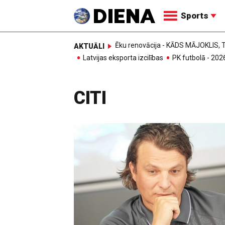
Sports
Ēku renovācija - KĀDS MĀJOKLIS
AKTUĀLI
Latvijas eksporta izcilības
PK futbolā - 202
CITI