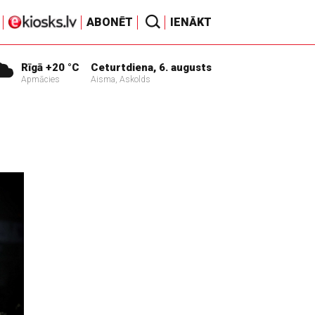
ABONĒT
IENĀKT
Rīgā +20 °C
Ceturtdiena, 6. augusts
Apmācies
Aisma, Askolds