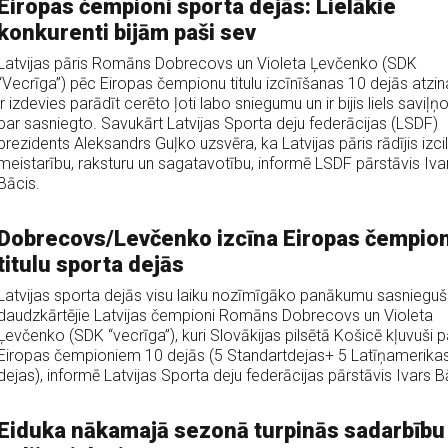
Eiropas čempioni sporta dejās: Lielākie
konkurenti bijām paši sev
Latvijas pāris Romāns Dobrecovs un Violeta Ļevčenko (SDK
“Vecrīga”) pēc Eiropas čempionu titulu izcīnīšanas 10 dejās atzin
ir izdevies parādīt cerēto ļoti labo sniegumu un ir bijis liels saviļ
par sasniegto. Savukārt Latvijas Sporta deju federācijas (LSDF)
prezidents Aleksandrs Guļko uzsvēra, ka Latvijas pāris rādījis izci
meistarību, raksturu un sagatavotību, informē LSDF pārstāvis Iva
Bācis.
Dobrecovs/Levčenko izcīna Eiropas čempio
titulu sporta dejās
Latvijas sporta dejās visu laiku nozīmīgāko panākumu sasnieguš
daudzkārtējie Latvijas čempioni Romāns Dobrecovs un Violeta
Ļevčenko (SDK “vecrīga”), kuri Slovākijas pilsētā Košicē kļuvuši p
Eiropas čempioniem 10 dejās (5 Standartdejas+ 5 Latīņamerika
dejas), informē Latvijas Sporta deju federācijas pārstāvis Ivars B
Eiduka nākamajā sezonā turpinās sadarbību