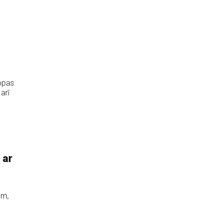
ropas
arī
 ar
em,