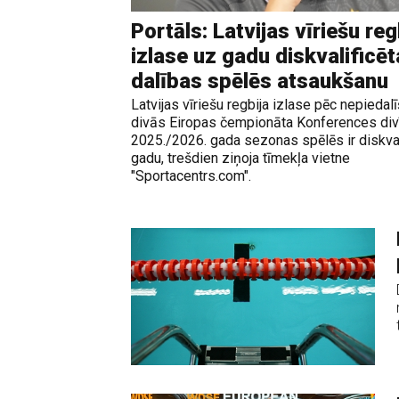
Portāls: Latvijas vīriešu reg
izlase uz gadu diskvalificēt
dalības spēlēs atsaukšanu
Latvijas vīriešu regbija izlase pēc nepiedal
divās Eiropas čempionāta Konferences div
2025./2026. gada sezonas spēlēs ir diskval
gadu, trešdien ziņoja tīmekļa vietne
"Sportacentrs.com".