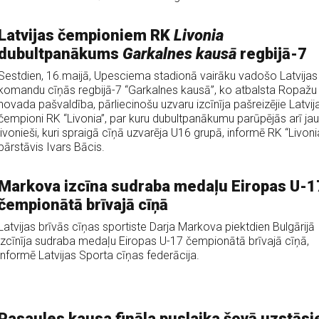
Latvijas čempioniem RK
Livonia
dubultpanākums
Garkalnes kausā
regbijā-7
Sestdien, 16.maijā, Upesciema stadionā vairāku vadošo Latvijas
komandu cīņās regbijā-7 “Garkalnes kausā”, ko atbalsta Ropažu
novada pašvaldība, pārliecinošu uzvaru izcīnīja pašreizējie Latvij
čempioni RK “Livonia”, par kuru dubultpanākumu parūpējās arī jau
livonieši, kuri spraigā cīņā uzvarēja U16 grupā, informē RK “Livoni
pārstāvis Ivars Bācis.
Markova izcīna sudraba medaļu Eiropas U-1
čempionātā brīvajā cīņā
Latvijas brīvās cīņas sportiste Darja Markova piektdien Bulgārijā
izcīnīja sudraba medaļu Eiropas U-17 čempionātā brīvajā cīņā,
informē Latvijas Sporta cīņas federācija.
Pasaules kausa fināla puslaika šovā uzstāsi