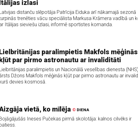
Itālijas izlasi
Latvijas distanču slēpotāja Patrīcija Eiduka arī nākamajā sezonā
turpinās trenēties vācu speciālista Markusa Krāmera vadībā un 
ar Itālijas sieviešu izlasi, informē sportistes komanda.
Lielbritānijas paralimpietis Makfols mēģinās
kļūt par pirmo astronautu ar invaliditāti
Lielbritānijas paralimpietis un Nacionālā veselības dienesta (NHS
ārsts Džons Makfols mēģinās kļūt par pirmo astronautu ar invalidi
kurš devies kosmosā.
Aizgāja vietā, ko mīlēja
©
DIENA
Bojāgājušās Ineses Pučekas pirmā skolotāja: kalnos cilvēks ir
patiess.