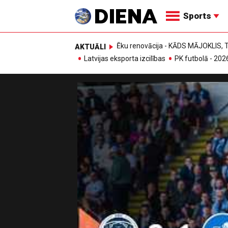
Sports
Ēku renovācija - KĀDS MĀJOKLIS
AKTUĀLI
Latvijas eksporta izcilības
PK futbolā - 202