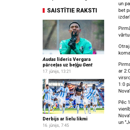
un pa
SAISTĪTIE RAKSTI
bet p
izdar
Pirmā
vārtu
Otraj
koman
Audas
līderis Vergara
Pirms
pārceļas uz beļģu
Gent
ar 2:
17. jūnijs, 13:21
virsr
1:0 p
Nova"
Pēc 1
vienī
Nova"
Derbijs ar lielu likmi
un "J
16. jūnijs, 7:45