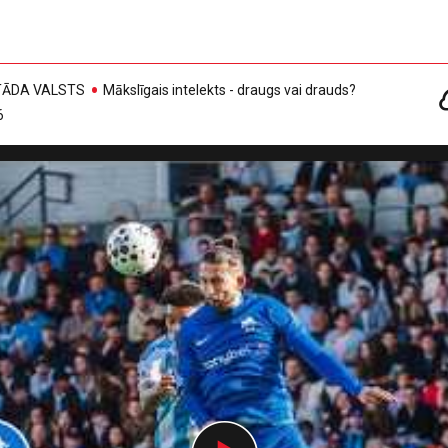
, TĀDA VALSTS
Mākslīgais intelekts - draugs vai drauds?
6