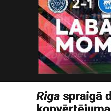
Riga
spraigā d
kopvērtējuma