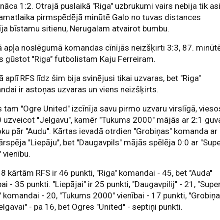
nāca 1:2. Otrajā puslaikā "Riga" uzbrukumi vairs nebija tik asi
amatlaika pirmspēdējā minūtē Galo no tuvas distances
īja bīstamu sitienu, Nerugalam atvairot bumbu.
 apļa noslēgumā komandas cīnījās neizšķirti 3:3, 87. minūt
s gūstot "Riga" futbolistam Kaju Ferreiram.
ā aplī RFS līdz šim bija svinējusi tikai uzvaras, bet "Riga"
dai ir astoņas uzvaras un viens neizšķirts.
 tam "Ogre United" izcīnīja savu pirmo uzvaru virslīgā, vieso
0 uzveicot "Jelgavu", kamēr "Tukums 2000" mājās ar 2:1 guv
oku pār "Audu". Kārtas ievadā otrdien "Grobiņas" komanda ar
ārspēja "Liepāju", bet "Daugavpils" mājās spēlēja 0:0 ar "Sup
 vienību.
8 kārtām RFS ir 46 punkti, "Riga" komandai - 45, bet "Auda"
bai - 35 punkti. "Liepājai" ir 25 punkti, "Daugavpilij" - 21, "Supe
 komandai - 20, "Tukums 2000" vienībai - 17 punkti, "Grobiņa
elgavai" - pa 16, bet Ogres "United" - septiņi punkti.