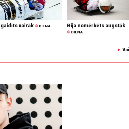
 gaidīts vairāk
Bija nomērķēts augstāk
©
DIENA
©
DIENA
Va