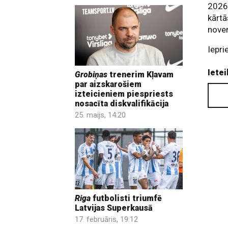
2026.
kārtā
nove
Iepri
Ietei
Grobiņas
trenerim Kļavam
par aizskarošiem
izteicieniem piespriests
nosacīta diskvalifikācija
25. maijs, 14:20
Riga
futbolisti triumfē
Latvijas Superkausā
17. februāris, 19:12