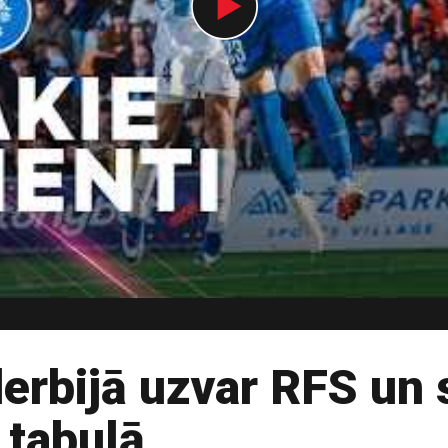
erbijā uzvar RFS un 
 tabulā