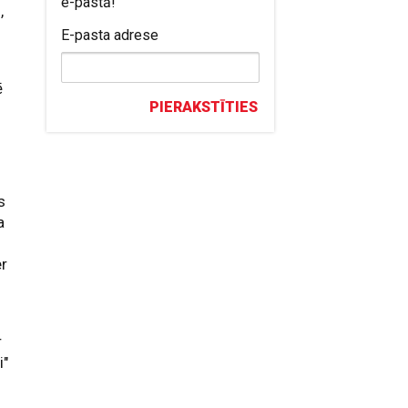
e-pastā!
,
E-pasta adrese
ē
PIERAKSTĪTIES
s
a
er
r
i"