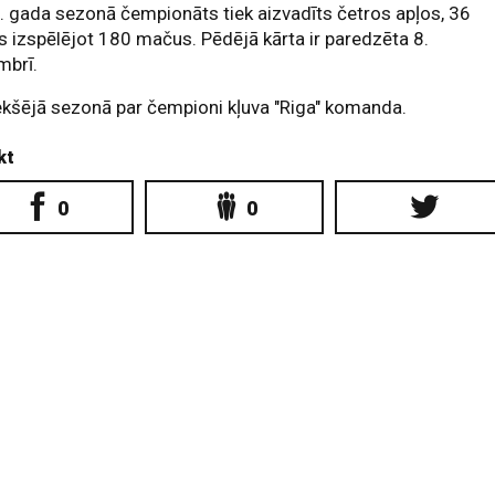
 gada sezonā čempionāts tiek aizvadīts četros apļos, 36
s izspēlējot 180 mačus. Pēdējā kārta ir paredzēta 8.
mbrī.
ekšējā sezonā par čempioni kļuva "Riga" komanda.
kt
0
0