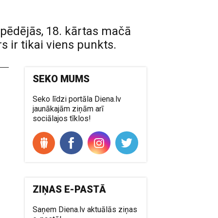
a pēdējās, 18. kārtas mačā
 ir tikai viens punkts.
SEKO MUMS
Seko līdzi portāla Diena.lv
jaunākajām ziņām arī
sociālajos tīklos!
d
u
.
ZIŅAS E-PASTĀ
Saņem Diena.lv aktuālās ziņas