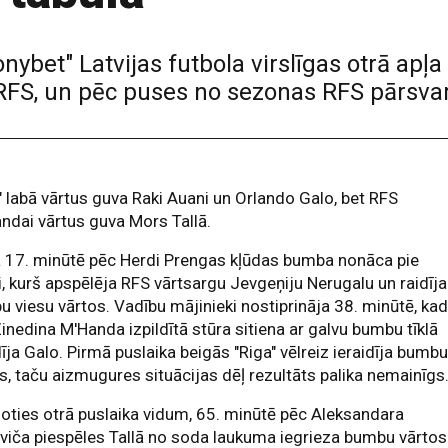
ybet" Latvijas futbola virslīgas otrā apļ
RFS, un pēc puses no sezonas RFS pārsvars
" labā vārtus guva Raki Auani un Orlando Galo, bet RFS
dai vārtus guva Mors Tallā.
 17. minūtē pēc Herdi Prengas kļūdas bumba nonāca pie
, kurš apspēlēja RFS vārtsargu Jevgeņiju Nerugalu un raidīja
 viesu vārtos. Vadību mājinieki nostiprināja 38. minūtē, ka
inedina M'Handa izpildītā stūra sitiena ar galvu bumbu tīklā
dīja Galo. Pirmā puslaika beigās "Riga" vēlreiz ieraidīja bumb
s, taču aizmugures situācijas dēļ rezultāts palika nemainīgs
oties otrā puslaika vidum, 65. minūtē pēc Aleksandara
oviča piespēles Tallā no soda laukuma iegrieza bumbu vārtos