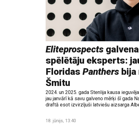
Eliteprospects
galvena
spēlētāju eksperts: ja
Floridas
Panthers
bija
Šmitu
2024. un 2025. gada Stenlija kausa ieguvē
jau janvārī kā savu galveno mērķi šī gada N
draftā esot izvirzījuši latviešu aizsarga Albe
18. jūnijs, 13:40