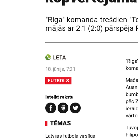
"Riga" komanda trešdien "Ton
mājās ar 2:1 (2:0) pārspēja 
"Riga
koman
18. jūnijs, 7:21
Mača
FUTBOLS
Auani
bumbu
Ieteikt rakstu
pēc Z
ierai
vārto
TĒMAS
Tuvoj
Filip
Latvijas futbola virslīga