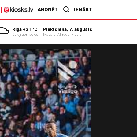
ABONĒT
IENĀKT
Rīgā +21 °C
Piektdiena, 7. augusts
Daļēji apmācies
Madars, Alfrēds, Fredis