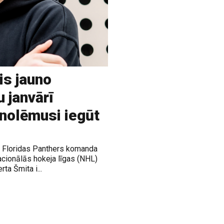
is jauno
u janvārī
 nolēmusi iegūt
ja Floridas Panthers komanda
acionālās hokeja līgas (NHL)
rta Šmita i...