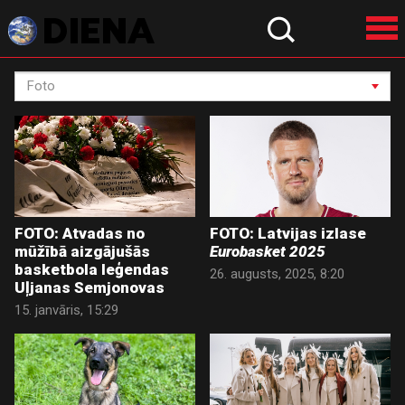
FOTO: Atvadas no
FOTO: Latvijas izlase
mūžībā aizgājušās
Eurobasket 2025
basketbola leģendas
26. augusts, 2025, 8:20
Uļjanas Semjonovas
15. janvāris, 15:29