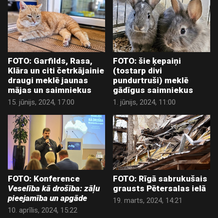
FOTO: Garfilds, Rasa,
FOTO: šie ķepaiņi
Klāra un citi četrkājainie
(tostarp divi
draugi meklē jaunas
pundurtruši) meklē
mājas un saimniekus
gādīgus saimniekus
15. jūnijs, 2024, 17:00
1. jūnijs, 2024, 11:00
FOTO: Konference
FOTO: Rīgā sabrukušais
Veselība kā drošība: zāļu
grausts Pētersalas ielā
pieejamība un apgāde
19. marts, 2024, 14:21
10. aprīlis, 2024, 15:22