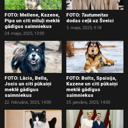
FOTO: Mellene, Kazene,
FOTO:
Tautumeitas
Pipa un citi mīluļi meklē
dodas ceļā uz Šveici
gādīgus saimniekus
5. maijs, 2025, 9:18
24. maijs, 2025, 13:00
FOTO: Lācis, Bella,
FOTO: Bolts, Spaisija,
Josis un citi pūkaiņi
Kazene un citi pūkaiņi
meklē gādīgus
meklē gādīgus
saimniekus
saimniekus
22. februāris, 2025, 14:00
25. janvāris, 2025, 14:00