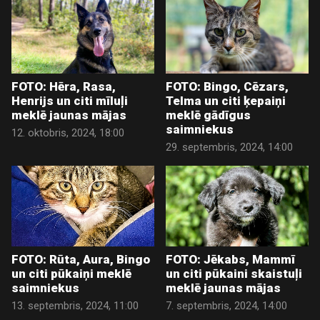
FOTO: Hēra, Rasa,
FOTO: Bingo, Cēzars,
Henrijs un citi mīluļi
Telma un citi ķepaiņi
meklē jaunas mājas
meklē gādīgus
saimniekus
12. oktobris, 2024, 18:00
29. septembris, 2024, 14:00
FOTO: Rūta, Aura, Bingo
FOTO: Jēkabs, Mammī
un citi pūkaiņi meklē
un citi pūkaini skaistuļi
saimniekus
meklē jaunas mājas
13. septembris, 2024, 11:00
7. septembris, 2024, 14:00