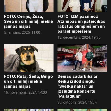
FOTO: Ceriņš, Žuža,
FOTO: IZM pasniedz
Svea un citi mīluļi meklē
Atzinības un pateicības
jaunas mājas
rakstus olimpiešiem un
paraolimpiešiem
5. janvāris, 2025, 11:00
13. decembris, 2024, 19:35
FOTO: Rūta, Šeila, Bingo
Deniss sadarbībā ar
un citi mīluļi meklē
Reiku izdod singlu
jaunas mājas
“Svētku nakts” un
izsludina koncertu
16. novembris, 2024, 14:00
“Palladium”
30. oktobris, 2024, 15:34