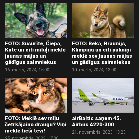
FOTO: Susurīte, Čiepa,
FOTO: Beka, Braunijs,
Kate un citi mīluļi meklē
Klimpiņa un citi pūkaiņi
jaunas mājas un
meklē sev jaunas mājas
gādīgus saimniekus
un gādīgus saimniekus
16. marts, 2024, 15:00
10. marts, 2024, 13:00
FOTO: Meklē sev mīļu
airBaltic saņem 45.
četrkājaino draugu? Viņi
Airbus A220-300
meklē tieši tevi!
21. novembris, 2023, 13:23
25. novembris, 2023, 17:00