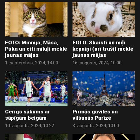
FOTO: Minnija, Māsa,
FOTO: Skaisti un mīļi
Pūka un citi mīluļi meklē
ķepaiņi (arī truši) meklē
jaunas mājas
jaunas mājas
1. septembris, 2024, 14:00
16. augusts, 2024, 10:00
Cerīgs sākums ar
Pirmās gaviles un
sāpīgām beigām
vilšanās Parīzē
10. augusts, 2024, 10:22
3. augusts, 2024, 10:00