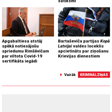
satiksmi
Apgabaltiesa atstāj
Bartaševiča partijas
Kopā
spēkā notiesājošu
Latvijai
valdes loceklis
spriedumu Rimšēvičam
apcietināts par ziņošanu
par viltota Covid-19
Krievijas dienestiem
sertifikāta iegādi
Vairāk
KRIMINĀLZIŅAS