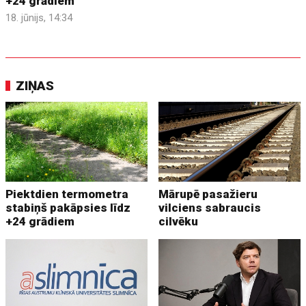
+24 grādiem
18. jūnijs, 14:34
ZIŅAS
Piektdien termometra
Mārupē pasažieru
stabiņš pakāpsies līdz
vilciens sabraucis
+24 grādiem
cilvēku