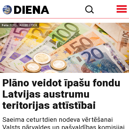
Foto
: FOTO – ADOBE STOCK
Plāno veidot īpašu fondu
Latvijas austrumu
teritorijas attīstībai
Saeima ceturtdien nodeva vērtēšanai
Valsts pārvaldes un pašvaldības komisijai