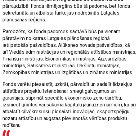
pārraudzībā. Fonda lēmējorgāns būs tā padome, bet fonda
sekretariāta un atbalsta funkcijas nodrošinās Latgales
plānošanas reģions.
Paredzēts, ka fonda padomes sastāvā būs pa vienam
pārstāvim no katras Latgales plānošanas reģionā
ietilpstošās pašvaldības, Alūksnes novada pašvaldības, kā
arī Viedās administrācijas un reģionālās attīstības ministrijas,
Finanšu ministrijas, Ekonomikas ministrijas, Aizsardzības
ministrijas, Satiksmes ministrijas, Iekšlietu ministrijas,
Zemkopības ministrijas un Izglītības un zinātnes ministrijas.
Fonds varētu piesaistīt, uzkrāt, pārvaldīt un sadalīt līdzekļus
attīstības projektu īstenošanai, sniegt galvojumus un
garantijas, stiprināt speciālo ekonomisko zonu darbību,
izsniegt grantus vai sākuma kapitālu jaunuzņēmumiem, kā arī
atbalstīt cilvēkresursu piesaisti, inovācijas, eksportspējīgu
nozaru attīstību un augstas pievienotās vērtības produktu
radīšanu.