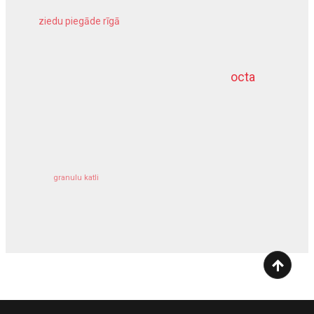
ziedu piegāde rīgā
meliorācijas darbi
octa
dziļurbums
kravu apdrošināšana
granulu katli
siltumsūknis