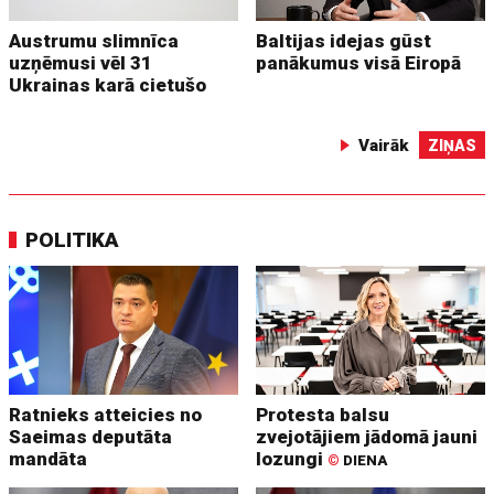
Austrumu slimnīca
Baltijas idejas gūst
uzņēmusi vēl 31
panākumus visā Eiropā
Ukrainas karā cietušo
Vairāk
ZIŅAS
POLITIKA
Ratnieks atteicies no
Protesta balsu
Saeimas deputāta
zvejotājiem jādomā jauni
mandāta
lozungi
©
DIENA