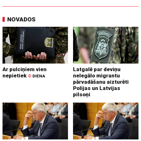
NOVADOS
Ar pulciņiem vien
Latgalē par deviņu
nepietiek
nelegālo migrantu
©
DIENA
pārvadāšanu aizturēti
Polijas un Latvijas
pilsoņi