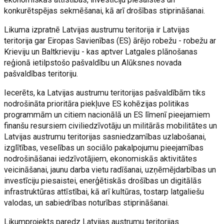
konkurētspējas sekmēšanai, kā arī drošības stiprināšanai.
Likuma izpratnē Latvijas austrumu teritorija ir Latvijas
teritorija gar Eiropas Savienības (ES) ārējo robežu - robežu ar
Krieviju un Baltkrieviju - kas aptver Latgales plānošanas
reģionā ietilpstošo pašvaldību un Alūksnes novada
pašvaldības teritoriju.
Iecerēts, ka Latvijas austrumu teritorijas pašvaldībām tiks
nodrošināta prioritāra piekļuve ES kohēzijas politikas
programmām un citiem nacionālā un ES līmenī pieejamiem
finanšu resursiem civiliedzīvotāju un militārās mobilitātes un
Latvijas austrumu teritorijas sasniedzamības uzlabošanai,
izglītības, veselības un sociālo pakalpojumu pieejamības
nodrošināšanai iedzīvotājiem, ekonomiskās aktivitātes
veicināšanai, jaunu darba vietu radīšanai, uzņēmējdarbības un
investīciju piesaistei, enerģētiskās drošības un digitālās
infrastruktūras attīstībai, kā arī kultūras, tostarp latgaliešu
valodas, un sabiedrības noturības stiprināšanai.
Likumprojekts paredz Latvijas austrumu teritorijas