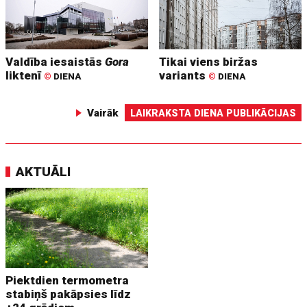
Valdība iesaistās
Gora
Tikai viens biržas
liktenī
variants
©
DIENA
©
DIENA
Vairāk
LAIKRAKSTA DIENA PUBLIKĀCIJAS
AKTUĀLI
Piektdien termometra
stabiņš pakāpsies līdz