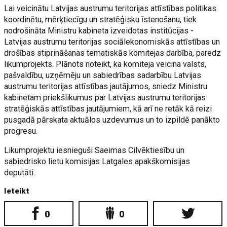
Lai veicinātu Latvijas austrumu teritorijas attīstības politikas
koordinētu, mērķtiecīgu un stratēģisku īstenošanu, tiek
nodrošināta Ministru kabineta izveidotas institūcijas -
Latvijas austrumu teritorijas sociālekonomiskās attīstības un
drošības stiprināšanas tematiskās komitejas darbība, paredz
likumprojekts. Plānots noteikt, ka komiteja veicina valsts,
pašvaldību, uzņēmēju un sabiedrības sadarbību Latvijas
austrumu teritorijas attīstības jautājumos, sniedz Ministru
kabinetam priekšlikumus par Latvijas austrumu teritorijas
stratēģiskās attīstības jautājumiem, kā arī ne retāk kā reizi
pusgadā pārskata aktuālos uzdevumus un to izpildē panākto
progresu.
Likumprojektu iesnieguši Saeimas Cilvēktiesību un
sabiedrisko lietu komisijas Latgales apakškomisijas
deputāti.
Ieteikt
0
0