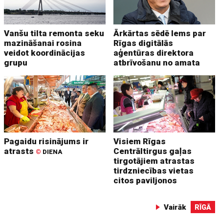
Vanšu tilta remonta seku
Ārkārtas sēdē lems par
mazināšanai rosina
Rīgas digitālās
veidot koordinācijas
aģentūras direktora
grupu
atbrīvošanu no amata
Pagaidu risinājums ir
Visiem Rīgas
atrasts
Centrāltirgus gaļas
©
DIENA
tirgotājiem atrastas
tirdzniecības vietas
citos paviljonos
Vairāk
RĪGĀ