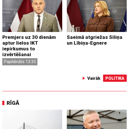
Premjers uz 30 dienām
Saeimā atgriežas Siliņa
aptur lielos IKT
un Lībiņa-Egnere
iepirkumus to
izvērtēšanai
Papildināts 13:35
Vairāk
POLITIKA
RĪGĀ