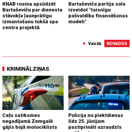
KNAB rosina apsūdzēt
Bartaševiča partija sola
Bartaševiču par dienesta
izveidot "taisnīgu
stāvokļa ļaunprātīgu
pašvaldību finansēšanas
izmantošanu tukšā spa
modeli"
centra projektā
Vairāk
NOVADOS
KRIMINĀLZIŅAS
Ceļu satiksmes
Policija no piektdienas
negadījumā Zemgalē
līdz 25. jūnijam
gājis bojā motociklists
pastiprināti uzraudzīs