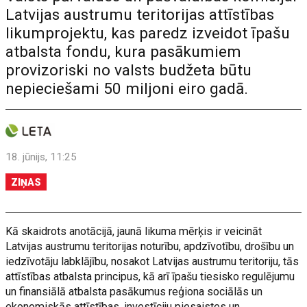
Latvijas austrumu teritorijas attīstības
likumprojektu, kas paredz izveidot īpašu
atbalsta fondu, kura pasākumiem
provizoriski no valsts budžeta būtu
nepieciešami 50 miljoni eiro gadā.
18. jūnijs, 11:25
ZIŅAS
Kā skaidrots anotācijā, jaunā likuma mērķis ir veicināt
Latvijas austrumu teritorijas noturību, apdzīvotību, drošību un
iedzīvotāju labklājību, nosakot Latvijas austrumu teritoriju, tās
attīstības atbalsta principus, kā arī īpašu tiesisko regulējumu
un finansiālā atbalsta pasākumus reģiona sociālās un
ekonomiskās attīstības, investīciju piesaistes un