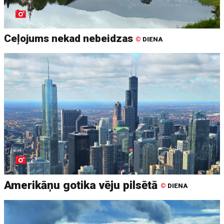
Ceļojums nekad nebeidzas
©
DIENA
Amerikāņu gotika vēju pilsētā
©
DIENA