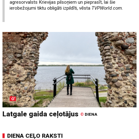
agresorvalsts Krievijas pilsoņiem un pieprasīt, lai šie
ierobežojumi tiktu obligāti izpildīti, vēsta
TVPWorld.com.
Latgale gaida ceļotājus
©
DIENA
DIENA CEĻO RAKSTI