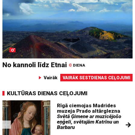
No kannoli līdz Etnai
©
DIENA
Vairāk
VAIRĀK SESTDIENAS CEĻOJUMI
KULTŪRAS DIENAS CEĻOJUMI
Rīgā ciemojas Madrides
muzeja Prado altārglezna
Svētā Ģimene ar muzicējošo
eņģeli, svētajām Katrīnu un
Barbaru