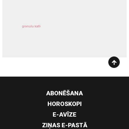
kravu apdrošināšana
granulu katli
siltumsūknis
ABONĒŠANA
HOROSKOPI
E-AVĪZE
ZIŅAS E-PASTĀ