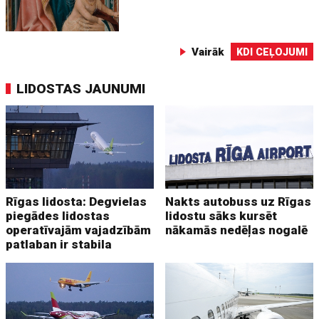
Vairāk
KDI CEĻOJUMI
LIDOSTAS JAUNUMI
Rīgas lidosta: Degvielas
Nakts autobuss uz Rīgas
piegādes lidostas
lidostu sāks kursēt
operatīvajām vajadzībām
nākamās nedēļas nogalē
patlaban ir stabila