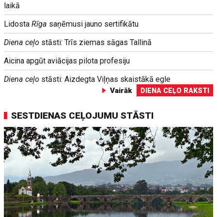
laikā
Lidosta
Rīga
saņēmusi jauno sertifikātu
Diena ceļo
stāsti: Trīs ziemas sāgas Tallinā
Aicina apgūt aviācijas pilota profesiju
Diena ceļo
stāsti: Aizdegta Viļņas skaistākā egle
Vairāk
DIENA CEĻO RAKSTI
SESTDIENAS CEĻOJUMU STĀSTI