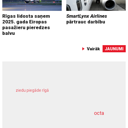
Rīgas lidosta saņem
SmartLynx Airlines
2025. gada Eiropas
pārtrauc darbību
pasažieru pieredzes
balvu
Vairāk
JAUNUMI
ziedu piegāde rīgā
meliorācijas darbi
octa
dziļurbums