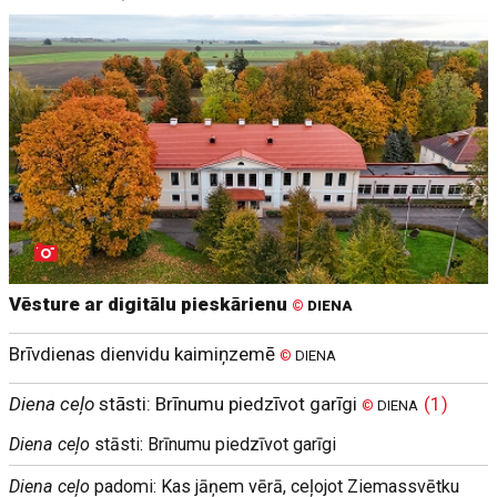
Vēsture ar digitālu pieskārienu
©
DIENA
Brīvdienas dienvidu kaimiņzemē
©
DIENA
Diena ceļo
stāsti: Brīnumu piedzīvot garīgi
(1)
©
DIENA
Diena ceļo
stāsti: Brīnumu piedzīvot garīgi
Diena ceļo
padomi: Kas jāņem vērā, ceļojot Ziemassvētku