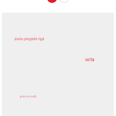
ziedu piegāde rīgā
meliorācijas darbi
octa
dziļurbums
kravu apdrošināšana
granulu katli
siltumsūknis