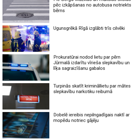
pēc izkāpšanas no autobusa notriekts
bērns
Ugunsgrēkā Rīgā izglābti trīs cilvēki
Prokuratūrai nodod lietu par pērn
Jūrmalā izdarītu vīrieša slepkavību un
līķa sagraizīšanu gabalos
Turpinās skatīt krimināllietu par mātes
slepkavību narkotiku reibumā
Dobelē iereibis nepilngadīgais naktī ar
mopēdu notriec gājēju