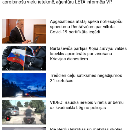
apreibinošu vielu ietekmē, aģentūru LETA informēja VP.
Apgabaltiesa atstāj spēkā notiesājošu
spriedumu Rimšēvičam par viltota
Covid-19 sertifikāta iegādi
Bartaševiča partijas
Kopā Latvijai
valdes
loceklis apcietināts par ziņošanu
Krievijas dienestiem
Trešdien ceļu satiksmes negadījumos
21 cietušais
VIDEO: Bauskā iereibis vīrietis ar bērnu
uz kvadricikla bēg no policijas
Pie Berģu Mūzikas un mākslas skolas