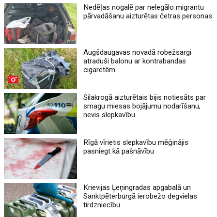
Nedēļas nogalē par nelegālo migrantu
pārvadāšanu aizturētas četras personas
Augšdaugavas novadā robežsargi
atraduši balonu ar kontrabandas
cigaretēm
Silakrogā aizturētais bijis notiesāts par
smagu miesas bojājumu nodarīšanu,
nevis slepkavību
Rīgā vīrietis slepkavību mēģinājis
pasniegt kā pašnāvību
Krievijas Ļeņingradas apgabalā un
Sanktpēterburgā ierobežo degvielas
tirdzniecību