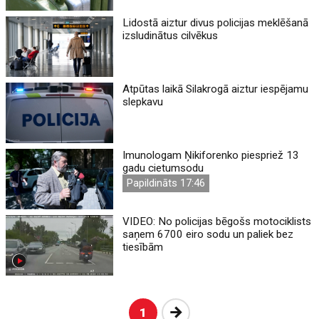
Lidostā aiztur divus policijas meklēšanā
izsludinātus cilvēkus
Atpūtas laikā Silakrogā aiztur iespējamu
slepkavu
Imunologam Ņikiforenko piespriež 13
gadu cietumsodu
Papildināts 17:46
VIDEO: No policijas bēgošs motociklists
saņem 6700 eiro sodu un paliek bez
tiesībām
Nākošā
1