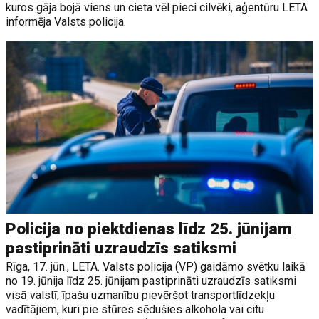
kuros gāja bojā viens un cieta vēl pieci cilvēki, aģentūru LETA
informēja Valsts policija.
Policija no piektdienas līdz 25. jūnijam
pastiprināti uzraudzīs satiksmi
Rīga, 17. jūn., LETA. Valsts policija (VP) gaidāmo svētku laikā
no 19. jūnija līdz 25. jūnijam pastiprināti uzraudzīs satiksmi
visā valstī, īpašu uzmanību pievēršot transportlīdzekļu
vadītājiem, kuri pie stūres sēdušies alkohola vai citu