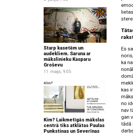
emoc
lieta
stere
Tāta
raks
Starp kasetēm un
Es sa
audekliem. Saruna ar
noris
mākslinieku Kasparu
ka na
Groševu
nonāk
11. maijs, 9:05
domā
meklē
kas i
māksl
no id
nav t
gan v
Kim? Laikmetīgās mākslas
tādā 
centrā tiks atklātas Paulas
darb
Punkstiņas un Severīnas