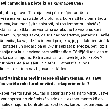
tevi pamudināja pieteikties
Kim? Open Call
?
t jutos gatavs. Tas bija tieši pēc maģistrantūras
vēšanas, un, izstrādājot diplomdarbu, es atklāju pāris tādu
ienu, kuri man šķita saistoši, lai tos izmantotu plašākā
ktā. Es ļoti atklāti un vienkārši uzrakstīju to virzienu, kurā
tu iet, un, godīgi sakot, daudz nedomādams, pieteicos. Iekšē
pārliecība, ka vajadzētu īstenot projektu, jo, piedaloties visā
 izstādēs un sadarbībā ar
3/8
, ir sakrāta pieredze, bet līdz š
ebija notikusi neviena personālizstāde. Tādējādi tas viss 
ds kā izaicinājums. Katrā ziņā es ļoti novērtēju to, ka
Kim
?
r ir nācis klajā ar šādu iniciatīvu – atbalstīt jaunos
iniekus, kuriem nav bijušas izstādes.
āsti vairāk par tevi interesējošajām tēmām. Vai tavu
ību varētu raksturot ar vārdu "eksperiments"?
ksperimentu runājot... tas ir atkarīgs no tā, kā to vārdu uztver
 var saprast no zinātniskā viedokļa – eksperiments kā divu
 salīdzinājums kontrolētos apstākļos, kuros tiek pārbaudīta