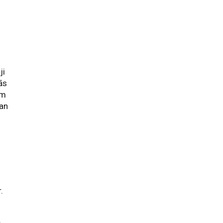
ji
dās
im
man
.