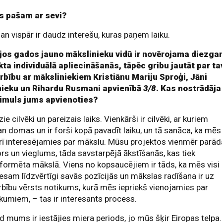
s pašam ar sevi?
an vispār ir daudz interešu, kuras paņem laiku.
jos gados jauno mākslinieku vidū ir novērojama diezga
kta individuālā apliecināšanās, tāpēc gribu jautāt par t
rbību ar māksliniekiem Kristiānu Mariju Sproģi, Jāni
nieku un Rihardu Rusmani apvienībā
3/8
. Kas nostrādāja
timuls jums apvienoties?
zie cilvēki un pareizais laiks. Vienkārši ir cilvēki, ar kuriem
n domas un ir forši kopā pavadīt laiku, un tā sanāca, ka mēs
arī interesējamies par mākslu. Mūsu projektos vienmēr parā
s un vieglums, tāda savstarpējā ākstīšanās, kas tiek
formēta mākslā. Viens no kopsaucējiem ir tāds, ka mēs visi
 esam līdzvērtīgi savās pozīcijās un mākslas radīšana ir uz
bību vērsts notikums, kurā mēs iepriekš vienojamies par
kumiem, – tas ir interesants process.
d mums ir iestājies miera periods, jo mūs šķir Eiropas telpa.