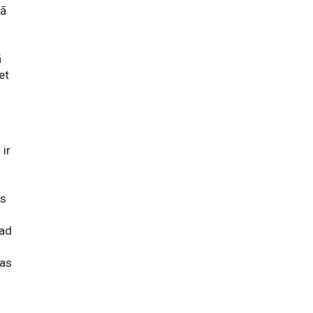
jā
ā
et
ir
is
kad
bas