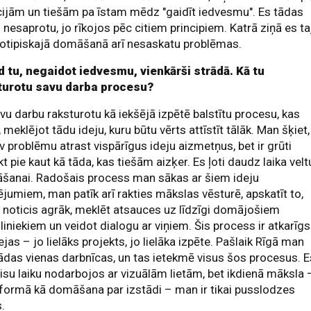
ijām un tiešām pa īstam mēdz "gaidīt iedvesmu". Es tādas
s nesaprotu, jo rīkojos pēc citiem principiem. Katrā ziņā es ta
otipiskajā domāšanā arī nesaskatu problēmas.
d tu, negaidot iedvesmu, vienkārši strādā. Kā tu
turotu savu darba procesu?
vu darbu raksturotu kā iekšējā izpētē balstītu procesu, kas
, meklējot tādu ideju, kuru būtu vērts attīstīt tālāk. Man šķiet,
v problēmu atrast vispārīgus ideju aizmetņus, bet ir grūti
t pie kaut kā tāda, kas tiešām aizķer. Es ļoti daudz laika velt
šanai. Radošais process man sākas ar šiem ideju
jumiem, man patīk arī rakties mākslas vēsturē, apskatīt to,
r noticis agrāk, meklēt atsauces uz līdzīgi domājošiem
iniekiem un veidot dialogu ar viņiem. Šis process ir atkarīgs
ejas – jo lielāks projekts, jo lielāka izpēte. Pašlaik Rīgā man
ādas vienas darbnīcas, un tas ietekmē visus šos procesus. E
isu laiku nodarbojos ar vizuālām lietām, bet ikdienā māksla 
formā kā domāšana par izstādi – man ir tikai pusslodzes
s.