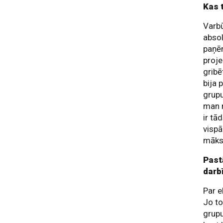
Kas 
Varbū
absol
paņēm
proje
gribē
bija 
grupu
man n
ir tā
vispā
māksl
Past
darb
Par e
Jo to
grupu