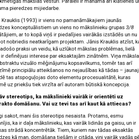
ikmetīgās mākslas vēsturi. Paralēli ir manāma arī klātienes u
uma pieredzes mijiedarbe.
 Krauklis (1993) ir viens no pamanāmākajiem jaunās
dzes konceptuālistiem un viens no mākslinieku grupas
3/8
ātājiem, ar to kopā viņš ir piedalījies vairākās izstādēs un nu
ot nobriedis neatkarīgam projektam. Jānis Krauklis atzīst, k
radošo praksi un veidu, kā uzlūkot mākslas problēmas, lielā
ir definējusi interese par eksaktajām zinātnēm. Viņa māksl
bstraktu vizuālo mēģinājumu kopsavilkums, tomēr tas arī
īmē principiālu atteikšanos no nejaušības kā tādas – jauna
dē tas atspoguļojas doto elementu procesualitātē, kuras
mē uz priekšu tiek virzīta arī autoram būtiskā koncepcija.
v stereotips, ka mākslinieki vairāk ir orientēti uz
rakto domāšanu. Vai uz tevi tas arī kaut kā attiecas?
i sakot, mani šis stereotips nesaista. Protams, esmu
ījis, ka ir daļa mākslinieku, kas vairāk lidinās pa gaisu, un ir
 kas strādā koncentrētāk. Tiem, kuriem nav tādas eksaktās
dzes kā man, domāšana tiešām ir citāda, viņi vairāk vadās p