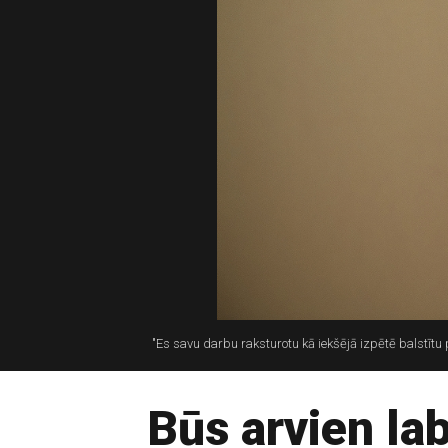
"Es savu darbu raksturotu kā iekšējā izpētē balstītu pr
Būs arvien la