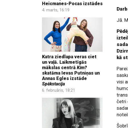
Heicmanes-Pocas izstādes
Darb
4. marts, 16:19
Jā. M
Pēdē
iztei
sada
Dzir
Katra ziedlapa veras ciet
kā s
un vaļā. Laikmetīgās
mākslas centrā
Kim?
Parei
skatāma Ievas Putniņas un
saska
Annas Egles izstāde
visi 
Spēkstacija
humor
6. februāris, 18:21
trans
četri
sadar
notei
Šobrī