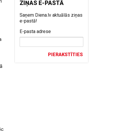
n
ZIŅAS E-PASTĀ
Saņem Diena.lv aktuālās ziņas
e-pastā!
E-pasta adrese
a
a
PIERAKSTĪTIES
jā
ēc