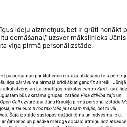
gus ideju aizmetņus, bet ir grūti nonākt p
veltu domāšanai," uzsver mākslinieks Jānis
āta viņa pirmā personālizstāde.
t paziņojumus par klātienes izstāžu atklāšanu teju pēc trij
u ilga pārrāvuma pirmajā brīdī šķiet gandrīz sirreāli. Jūnijā
s atkal atvēris arī Laikmetīgās mākslas centrs
Kim?
, kurā līd
augustam būs skatāma grupas izstāde
Visa dzīvība zaļo
un
 Open Call
uzvarētāja Jāņa Kraukļa pirmā personālizstāde
М
ома, а ты еще в гостях/Mēs jau esam mājās, bet tu vēl
jies
. Šajā izstādē sastopas dažādi tēmu un iedvesmu loki,
t ar ģimenes un plašāka mēroga sociālo atmiņu līdz atsauc