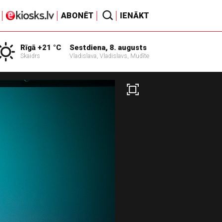
ABONĒT
IENĀKT
Rīgā +21 °C
Sestdiena, 8. augusts
Skaidrs
Vladislava, Vladislavs, Mudīte