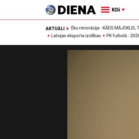
KDi
Ēku renovācija - KĀDS MĀJOKLIS
AKTUĀLI
Latvijas eksporta izcilības
PK futbolā - 202