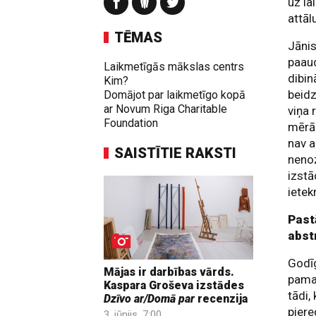
uz la
attāl
TĒMAS
Jānis
paau
Laikmetīgās mākslas centrs
dibin
Kim?
beidz
Domājot par laikmetīgo kopā
ar Novum Riga Charitable
viņa 
Foundation
mērā 
nav a
SAISTĪTIE RAKSTI
nenoz
izstā
ietek
Pastā
abst
Godīg
Mājas ir darbības vārds.
paman
Kaspara Groševa izstādes
tādi,
Dzīvo ar/Domā par
recenzija
piere
3. jūnijs, 7:00