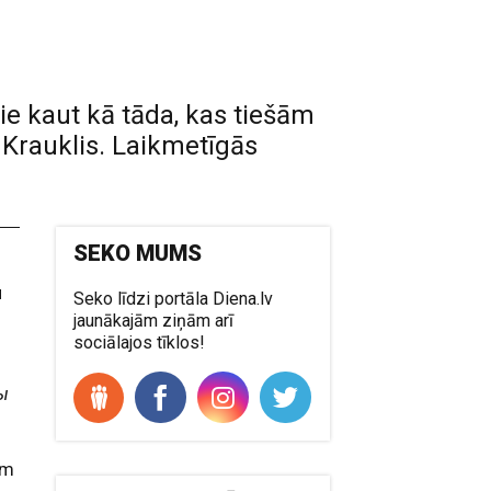
ie kaut kā tāda, kas tiešām
 Krauklis. Laikmetīgās
SEKO MUMS
u
Seko līdzi portāla Diena.lv
jaunākajām ziņām arī
z
sociālajos tīklos!
ы
ēm