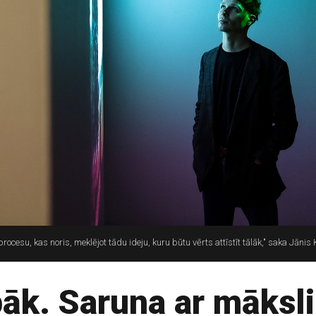
ocesu, kas noris, meklējot tādu ideju, kuru būtu vērts attīstīt tālāk," saka Jānis 
bāk. Saruna ar māksl