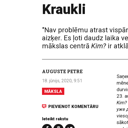
Kraukli
"Nav problēmu atrast vispārī
aizķer. Es ļoti daudz laika 
mākslas centrā
Kim?
ir atkl
AUGUSTE PETRE
Saņem
18. jūnijs, 2020, 9:51
mēneš
durvi
MĀKSLA
23. 
Kim?
PIEVIENOT KOMENTĀRU
уже д
vieso
Ieteikt rakstu
sāko