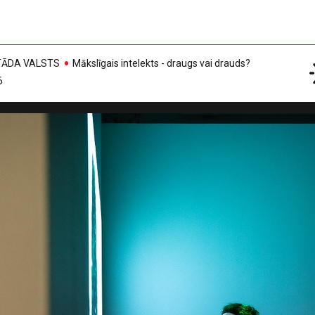
, TĀDA VALSTS
Mākslīgais intelekts - draugs vai drauds?
6