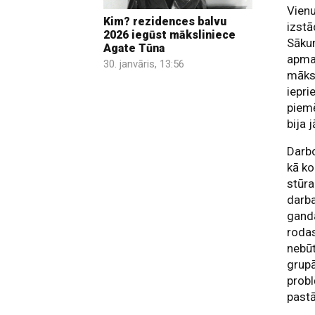
Vienu
Kim? rezidences balvu
izstā
2026 iegūst māksliniece
Sākum
Agate Tūna
apmai
30. janvāris, 13:56
māksl
iepri
piemē
bija 
Darb
kā ko
stūra
darba
ganda
rodas
nebūt
grupā
probl
pastā