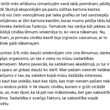
 brīdi mēs attālumu izmantojām savā labā, piemēram, pēdē
dē Skotijā eksponējām pa pastu sūtītas kartona kastes.
ā visi četri vienojāmies par laika grafiku un tad savstarpēji
nījāmies ar šīm kartona kastēm, kuras mums pildīja tādu k
inieka darbnīcas funkciju. Tematiski tas varēja būt jebkas, b
ekšējā cilvēka lēmumi ietekmēja to, ko veica nākamais. Nu,
ram, ja pirmais cilvēks kastē bija izgriezis caurumus, ar to
jātiek galā nākamajam.
ojoties
3/8
, mēs daudz ietekmējam cits cita lēmumus, darbs 
pīgs organisms, un tas ir viens no mūsu sadarbības
kmeņiem. Mums paveicās, ka satikāmies akadēmijā, jo tur ir
 spars un gribas daudz ko darīt. Man pašam vienmēr lielāka
rījums ir tas, ka, saliekot kopā mūsu dažādās intereses,
 kaut kas unikāls, kaut kas tāds, kas man vienam pašam ne
u ienācis prātā. Ir tik daudz cilvēku, kuriem ir grūti strādāt
s, un, man šķiet, ka tā pat nav mākslinieku, bet gan sabiedrī
ēma. Sadarbība ir svarīgs faktors, lai sabiedrība vispār
vētu.