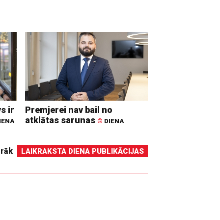
s ir
Premjerei nav bail no
atklātas sarunas
IENA
©
DIENA
irāk
LAIKRAKSTA DIENA PUBLIKĀCIJAS