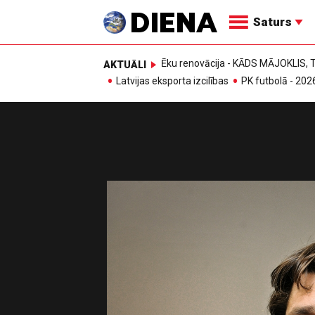
Saturs
Ēku renovācija - KĀDS MĀJOKLIS
AKTUĀLI
Latvijas eksporta izcilības
PK futbolā - 202