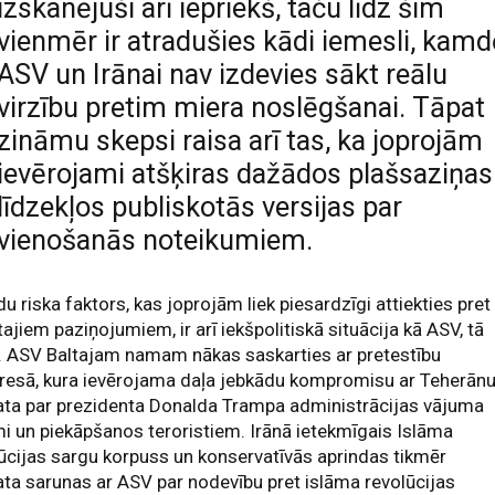
izskanējuši arī iepriekš, taču līdz šim
vienmēr ir atradušies kādi iemesli, kamd
ASV un Irānai nav izdevies sākt reālu
virzību pretim miera noslēgšanai. Tāpat
zināmu skepsi raisa arī tas, ka joprojām
ievērojami atšķiras dažādos plašsaziņas
līdzekļos publiskotās versijas par
vienošanās noteikumiem.
du riska faktors, kas joprojām liek piesardzīgi attiekties pret
ajiem paziņojumiem, ir arī iekšpolitiskā situācija kā ASV, tā
. ASV Baltajam namam nākas saskarties ar pretestību
resā, kura ievērojama daļa jebkādu kompromisu ar Teherān
ata par prezidenta Donalda Trampa administrācijas vājuma
i un piekāpšanos teroristiem. Irānā ietekmīgais Islāma
ūcijas sargu korpuss un konservatīvās aprindas tikmēr
ta sarunas ar ASV par nodevību pret islāma revolūcijas