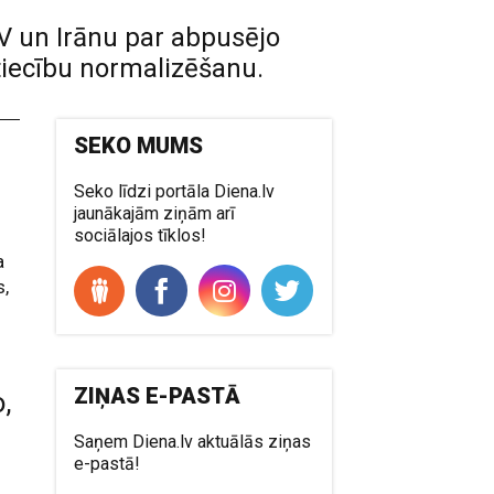
ASV un Irānu par abpusējo
tiecību normalizēšanu.
SEKO MUMS
Seko līdzi portāla Diena.lv
jaunākajām ziņām arī
sociālajos tīklos!
a
s,
ZIŅAS E-PASTĀ
,
Saņem Diena.lv aktuālās ziņas
e-pastā!