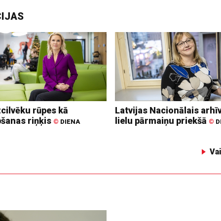
CIJAS
zcilvēku rūpes kā
Latvijas Nacionālais arhīv
bšanas riņķis
lielu pārmaiņu priekšā
©
DIENA
©
D
Va