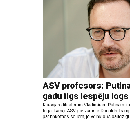
ASV profesors: Putina
gadu ilgs iespēju logs
Krievijas diktatoram Vladimiram Putinam ir 
logs, kamēr ASV pie varas ir Donalds Tramps
par nākotnes soļiem, jo vēlāk būs daudz grūt