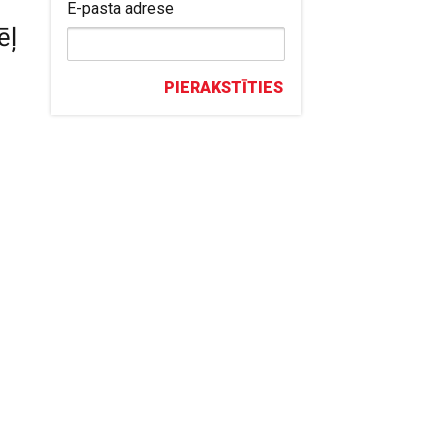
E-pasta adrese
ēļ
PIERAKSTĪTIES
u