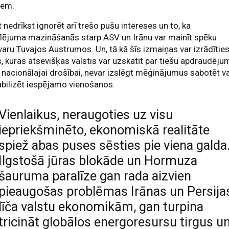
iem.
 nedrīkst ignorēt arī trešo pušu intereses un to, ka
lējuma mazināšanās starp ASV un Irānu var mainīt spēku
varu Tuvajos Austrumos. Un, tā kā šīs izmaiņas var izrādītie
, kuras atsevišķas valstis var uzskatīt par tiešu apdraudēju
 nacionālajai drošībai, nevar izslēgt mēģinājumus sabotēt va
bilizēt iespējamo vienošanos.
Vienlaikus, neraugoties uz visu
iepriekšminēto, ekonomiskā realitāte
spiež abas puses sēsties pie viena galda
Ilgstošā jūras blokāde un Hormuza
šauruma paralīze gan rada aizvien
pieaugošas problēmas Irānas un Persija
līča valstu ekonomikām, gan turpina
tricināt globālos energoresursu tirgus u