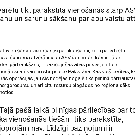
ē varētu tikt parakstīta vienošanās starp 
šanu un sarunu sākšanu par abu valstu at
atavību šādas vienošanās parakstīšanai, kura paredzētu
uza šauruma atvēršanu un ASV īstenotās Irānas jūras
des pārtraukšanu, ir paziņojušas abas puses, un to ir
prinājusi arī sarunu starpniece Pakistāna. Kas vieš cerības, k
ārās operācijas jau šīs nedēļas nogalē tiks pilnībā pārtraukta
nergoresursu un arī citu resursu piegādes no reģiona sāks
noties.
Tajā pašā laikā pilnīgas pārliecības par to
ka vienošanās tiešām tiks parakstīta,
joprojām nav. Līdzīgi paziņojumi ir