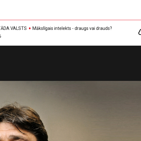
, TĀDA VALSTS
Mākslīgais intelekts - draugs vai drauds?
6