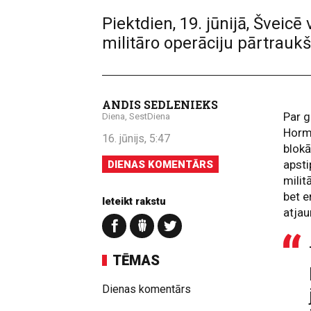
Piektdien, 19. jūnijā, Šveic
militāro operāciju pārtrauk
ANDIS SEDLENIEKS
Par g
Diena, SestDiena
Horm
16. jūnijs, 5:47
blokā
apsti
DIENAS KOMENTĀRS
milit
bet e
Ieteikt rakstu
atjau
TĒMAS
Dienas komentārs