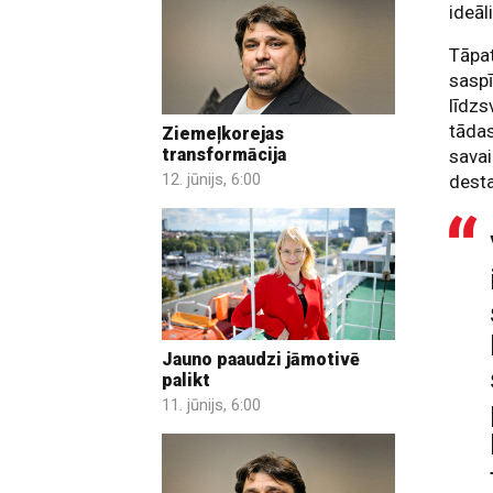
ideāl
Tāpat
saspī
līdzs
tādas
Ziemeļkorejas
transformācija
savai
12. jūnijs, 6:00
desta
Jauno paaudzi jāmotivē
palikt
11. jūnijs, 6:00