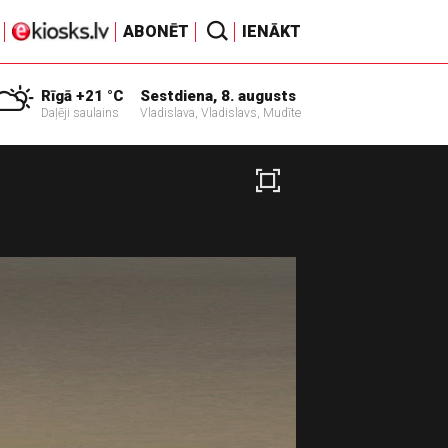
ABONĒT
IENĀKT
Rīgā +21 °C
Sestdiena, 8. augusts
Daļēji saulains
Vladislava, Vladislavs, Mudīte