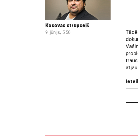
Kosovas strupceļš
Tādēļ
9. jūnijs, 5:50
doku
Vašin
probl
traus
atja
Ietei