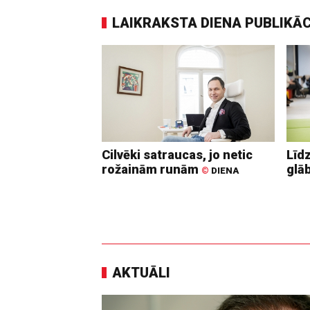
LAIKRAKSTA DIENA PUBLIKĀ
Cilvēki satraucas, jo netic
Līd
rožainām runām
glā
©
DIENA
AKTUĀLI