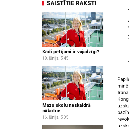
SAISTĪTIE RAKSTI
Kādi pētījumi ir vajadzīgi?
18. jūnijs, 5:45
Papil
minēt
Irānā
Kong
Mazo skolu neskaidrā
uzsk
nākotne
pazīm
16. jūnijs, 5:35
revol
uzska