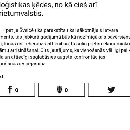
loģistikas ķēdes, no kā cieš arī
rietumvalstis.
 – pat ja Šveicē tiks parakstīts tikai sākotnējais ietvara
ments, tas jebkurā gadījumā būs kā nozīmīgākais pavērsien
gtonas un Teherānas attiecībās, tā solis pretim ekonomisk
ēmu atrisināšanai. Cits jautājums, ka vienošanās vēl ilgi pali
la un attiecīgi saglabāsies augsta konfrontācijas
unošanās iespējamība.
kt
0
0