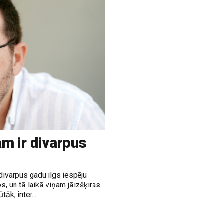
m ir divarpus
divarpus gadu ilgs iespēju
, un tā laikā viņam jāizšķiras
āk, inter...