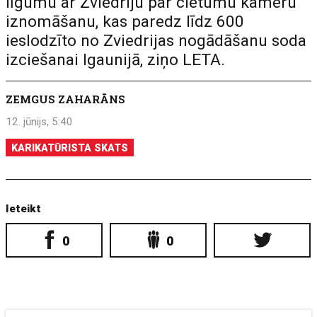
līgumu ar Zviedriju par cietumu kameru
iznomāšanu, kas paredz līdz 600
ieslodzīto no Zviedrijas nogādāšanu soda
izciešanai Igaunijā, ziņo LETA.
ZEMGUS ZAHARĀNS
12. jūnijs, 5:40
KARIKATŪRISTA SKATS
Ieteikt
0
0