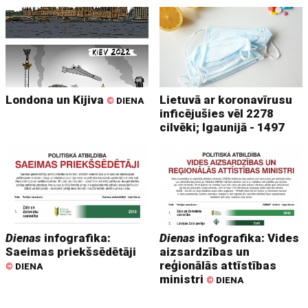
Londona un Kijiva
Lietuvā ar koronavīrusu
©
DIENA
inficējušies vēl 2278
cilvēki; Igaunijā - 1497
Dienas
infografika:
Dienas
infografika: Vides
Saeimas priekšsēdētāji
aizsardzības un
reģionālās attīstības
©
DIENA
ministri
©
DIENA