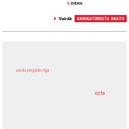
©
DIENA
Vairāk
KARIKATŪRISTA SKATS
ziedu piegāde rīgā
meliorācijas darbi
octa
dziļurbums
kravu apdrošināšana