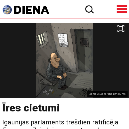
Zemgus Zaharāna zīmējums
Īres cietumi
Igaunijas parlaments trešdien ratificēja