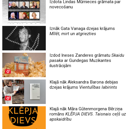
Izdota Lindas Mūrnieces grāmata par
novecošanu
Iznāk Gata Vanaga dzejas krājums
Mīlēt, mirt un atgriezties
Izdod Ineses Zanderes grāmatu
Skaidu
pasaka
ar Gundegas Muzikantes
ilustrācijām
Klajā nāk Aleksandra Barona debijas
dzejas krājums
Vientulības labirints
Klajā nāk Māra Gūtenmorgena Bērziņa
romāns
KLĒPJA DIEVS. Taisnais ceļš uz
apskaidrību