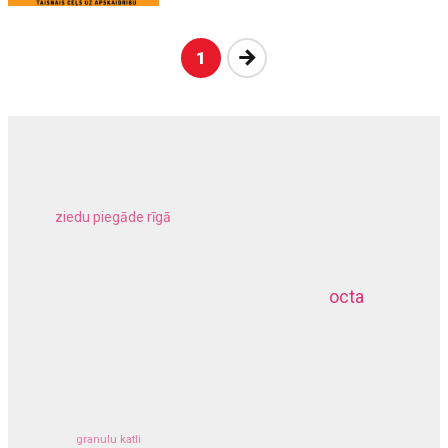
Nākošā
1
ziedu piegāde rīgā
meliorācijas darbi
octa
dziļurbums
kravu apdrošināšana
granulu katli