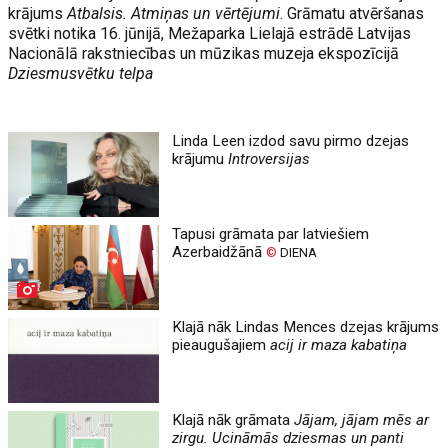
krājums
Atbalsis. Atmiņas un vērtējumi
. Grāmatu atvēršanas
svētki notika 16. jūnijā, Mežaparka Lielajā estrādē Latvijas
Nacionālā rakstniecības un mūzikas muzeja ekspozīcijā
Dziesmusvētku telpa
Linda Leen izdod savu pirmo dzejas
krājumu
Introversijas
Tapusi grāmata par latviešiem
Azerbaidžānā
©
DIENA
Klajā nāk Lindas Mences dzejas krājums
pieaugušajiem
acij ir maza kabatiņa
Klajā nāk grāmata
Jājam, jājam mēs ar
zirgu. Ucināmās dziesmas un panti