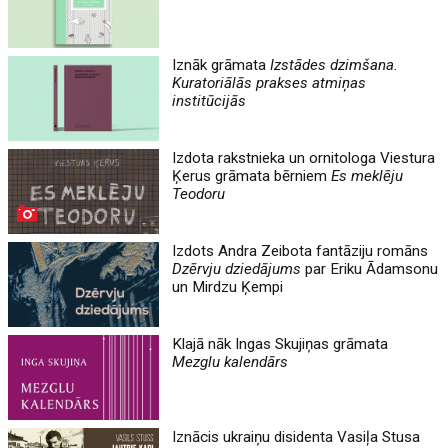
Iznāk grāmata
Izstādes dzimšana.
Kuratoriālās prakses atmiņas
institūcijās
Izdota rakstnieka un ornitologa Viestura
Ķerus grāmata bērniem
Es meklēju
Teodoru
Izdots Andra Zeibota fantāziju romāns
Dzērvju dziedājums
par Eriku Ādamsonu
un Mirdzu Ķempi
Klajā nāk Ingas Skujiņas grāmata
Mezglu kalendārs
Iznācis ukraiņu disidenta Vasiļa Stusa