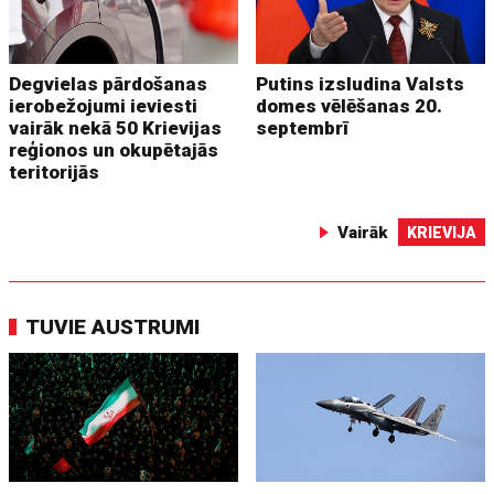
Degvielas pārdošanas
Putins izsludina Valsts
ierobežojumi ieviesti
domes vēlēšanas 20.
vairāk nekā 50 Krievijas
septembrī
reģionos un okupētajās
teritorijās
Vairāk
KRIEVIJA
TUVIE AUSTRUMI