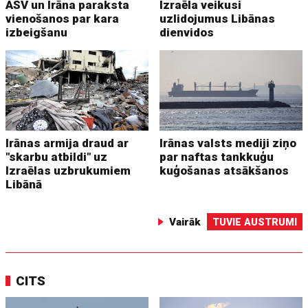
ASV un Irāna paraksta
Izraēla veikusi
vienošanos par kara
uzlidojumus Libānas
izbeigšanu
dienvidos
Irānas armija draud ar
Irānas valsts mediji ziņo
"skarbu atbildi" uz
par naftas tankkuģu
Izraēlas uzbrukumiem
kuģošanas atsākšanos
Libānā
Vairāk
TUVIE AUSTRUMI
CITS