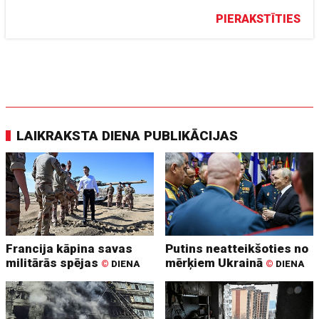
PIERAKSTĪTIES
LAIKRAKSTA DIENA PUBLIKĀCIJAS
Francija kāpina savas
Putins neatteikšoties no
militārās spējas
mērķiem Ukrainā
©
DIENA
©
DIENA