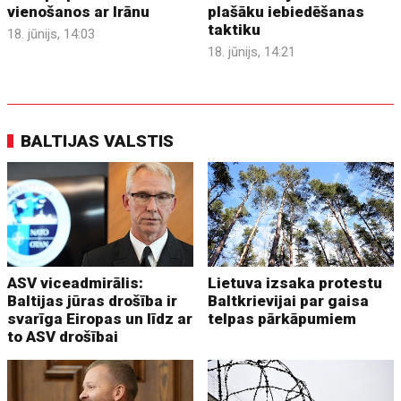
vienošanos ar Irānu
plašāku iebiedēšanas
taktiku
18. jūnijs, 14:03
18. jūnijs, 14:21
BALTIJAS VALSTIS
ASV viceadmirālis:
Lietuva izsaka protestu
Baltijas jūras drošība ir
Baltkrievijai par gaisa
svarīga Eiropas un līdz ar
telpas pārkāpumiem
to ASV drošībai