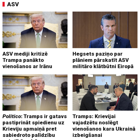
ASV
ASV mediji kritizē
Hegsets paziņo par
Trampa panākto
plāniem pārskatīt ASV
vienošanos ar Irānu
militāro klātbūtni Eiropā
Politico
: Tramps ir gatavs
Tramps: Krievijai
pastiprināt spiedienu uz
vajadzētu noslēgt
Krieviju apmaiņā pret
vienošanos kara Ukrainā
sabiedroto palīdzību
izbeigšanai