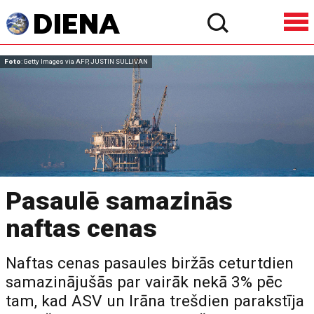
Foto
: Getty Images via AFP, JUSTIN SULLIVAN
Pasaulē samazinās
naftas cenas
Naftas cenas pasaules biržās ceturtdien
samazinājušās par vairāk nekā 3% pēc
tam, kad ASV un Irāna trešdien parakstīja