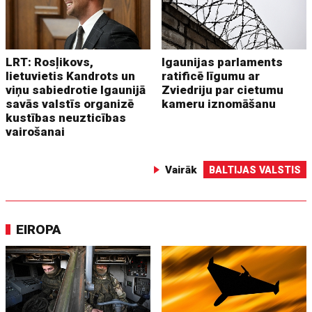
LRT: Rosļikovs,
Igaunijas parlaments
lietuvietis Kandrots un
ratificē līgumu ar
viņu sabiedrotie Igaunijā
Zviedriju par cietumu
savās valstīs organizē
kameru iznomāšanu
kustības neuzticības
vairošanai
Vairāk
BALTIJAS VALSTIS
EIROPA