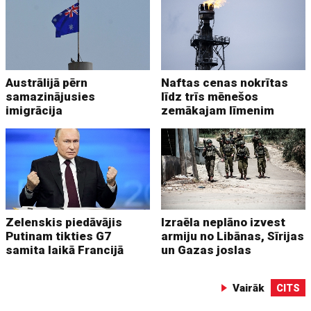
Austrālijā pērn
Naftas cenas nokrītas
samazinājusies
līdz trīs mēnešos
imigrācija
zemākajam līmenim
Zelenskis piedāvājis
Izraēla neplāno izvest
Putinam tikties G7
armiju no Libānas, Sīrijas
samita laikā Francijā
un Gazas joslas
Vairāk
CITS