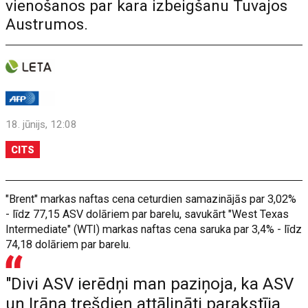
vienošanos par kara izbeigšanu Tuvajos
Austrumos.
18. jūnijs, 12:08
CITS
"Brent" markas naftas cena ceturdien samazinājās par 3,02%
- līdz 77,15 ASV dolāriem par barelu, savukārt "West Texas
Intermediate" (WTI) markas naftas cena saruka par 3,4% - līdz
74,18 dolāriem par barelu.
"Divi ASV ierēdņi man paziņoja, ka ASV
un Irāna trešdien attālināti parakstīja