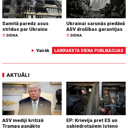
Samitā paredz asus
Ukrainai sarunās piedāvā
strīdus par Ukrainu
ASV drošības garantijas
©
DIENA
©
DIENA
Vairāk
LAIKRAKSTA DIENA PUBLIKĀCIJAS
AKTUĀLI
ASV mediji kritizē
EP: Krievija pret ES un
Trampa panākto
sabiedrotajiem īsteno