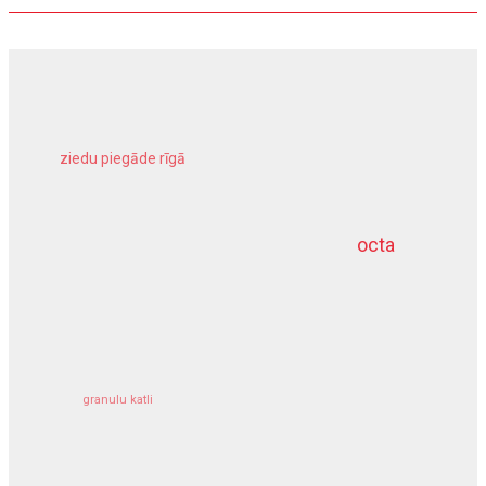
ziedu piegāde rīgā
meliorācijas darbi
octa
dziļurbums
kravu apdrošināšana
granulu katli
siltumsūknis