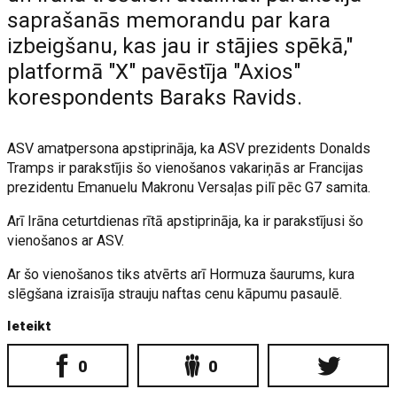
saprašanās memorandu par kara
izbeigšanu, kas jau ir stājies spēkā,"
platformā "X" pavēstīja "Axios"
korespondents Baraks Ravids.
ASV amatpersona apstiprināja, ka ASV prezidents Donalds
Tramps ir parakstījis šo vienošanos vakariņās ar Francijas
prezidentu Emanuelu Makronu Versaļas pilī pēc G7 samita.
Arī Irāna ceturtdienas rītā apstiprināja, ka ir parakstījusi šo
vienošanos ar ASV.
Ar šo vienošanos tiks atvērts arī Hormuza šaurums, kura
slēgšana izraisīja strauju naftas cenu kāpumu pasaulē.
Ieteikt
0
0