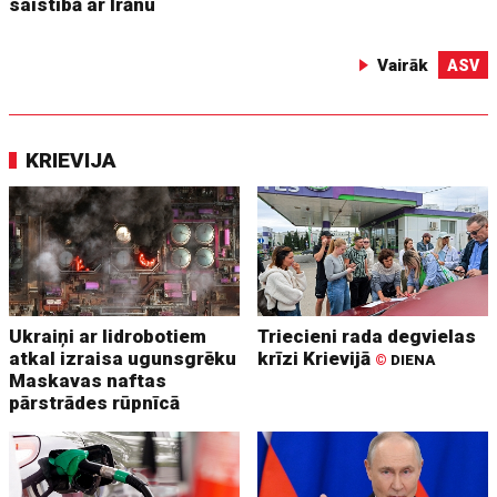
saistībā ar Irānu
Vairāk
ASV
KRIEVIJA
Ukraiņi ar lidrobotiem
Triecieni rada degvielas
atkal izraisa ugunsgrēku
krīzi Krievijā
©
DIENA
Maskavas naftas
pārstrādes rūpnīcā