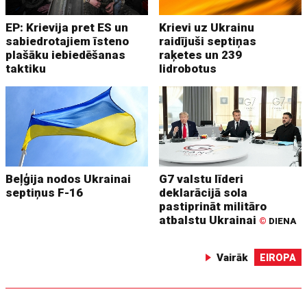
EP: Krievija pret ES un
Krievi uz Ukrainu
sabiedrotajiem īsteno
raidījuši septiņas
plašāku iebiedēšanas
raķetes un 239
taktiku
lidrobotus
Beļģija nodos Ukrainai
G7 valstu līderi
septiņus F-16
deklarācijā sola
pastiprināt militāro
atbalstu Ukrainai
©
DIENA
Vairāk
EIROPA