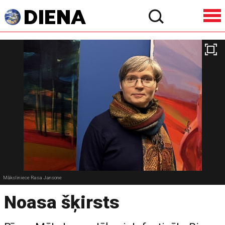
Māksliniece Rasa Jansone
Noasa šķirsts