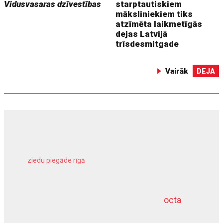
Vidusvasaras dzīvestības
starptautiskiem
māksliniekiem tiks
atzīmēta laikmetīgās
dejas Latvijā
trīsdesmitgade
Vairāk
DEJA
ziedu piegāde rīgā
meliorācijas darbi
octa
dziļurbums