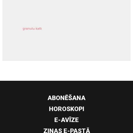
kravu apdrošināšana
granulu katli
siltumsūknis
ABONĒŠANA
HOROSKOPI
E-AVĪZE
ZIŅAS E-PASTĀ