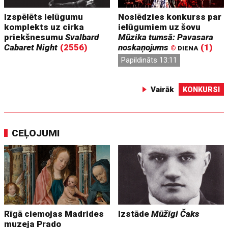
Izspēlēts ielūgumu
Noslēdzies konkurss par
komplekts uz cirka
ielūgumiem uz šovu
priekšnesumu
Svalbard
Mūzika tumsā: Pavasara
Cabaret Night
(2556)
noskaņojums
(1)
©
DIENA
Papildināts 13:11
Vairāk
KONKURSI
CEĻOJUMI
Rīgā ciemojas Madrides
Izstāde
Mūžīgi Čaks
muzeja Prado