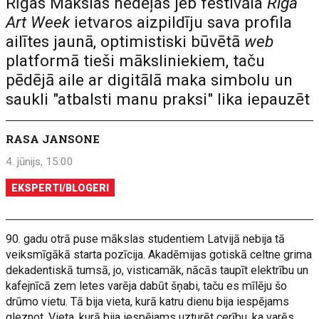
Rīgas Mākslas nedēļas jeb festivāla
Riga
Art Week
ietvaros aizpildīju sava profila
ailītes jaunā, optimistiski būvētā
web
platformā tieši māksliniekiem, taču
pēdējā aile ar digitālā maka simbolu un
saukli "atbalsti manu praksi" lika iepauzēt
RASA JANSONE
4. jūnijs, 15:00
EKSPERTI/BLOGERI
90. gadu otrā puse mākslas studentiem Latvijā nebija tā
veiksmīgākā starta pozīcija. Akadēmijas gotiskā celtne grima
dekadentiskā tumsā, jo, visticamāk, nācās taupīt elektrību un
kafejnīcā zem letes varēja dabūt šņabi, taču es mīlēju šo
drūmo vietu. Tā bija vieta, kurā katru dienu bija iespējams
gleznot. Vieta, kurā bija iespējams uzturēt cerību, ka varēs