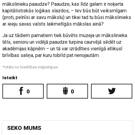
mākslinieku paaudze? Paaudze, kas līdz galam ir noķerta
kapitālistiskās loģikas slazdos, – tev būs būt veiksmīgam
(proti, pelnīsi ar savu mākslu) un tikai tad tu būsi mākslinieks
ar ieeju savas valsts laikmetīgās mākslas ainā?
Ja uz tādiem pamatiem tiek būvēts muzeja un mākslinieka
tēls, senioru un vidējā paaudze turpina caurvējā sēdēt uz
akadēmijas kāpnēm – un tā var izrādīties vienīgā atlikusī
brīvības saliņa, par kuru tobrīd pat nenojautām.
*citāts no biedrības mājaslapas
Ieteikt
0
0
SEKO MUMS