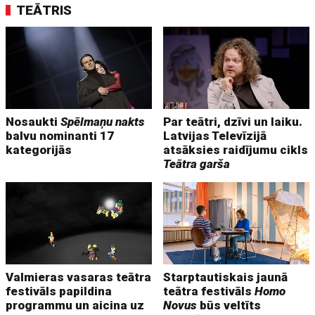
TEĀTRIS
Nosaukti
Spēlmaņu nakts
Par teātri, dzīvi un laiku.
balvu nominanti 17
Latvijas Televīzijā
kategorijās
atsāksies raidījumu cikls
Teātra garša
Valmieras vasaras teātra
Starptautiskais jaunā
festivāls papildina
teātra festivāls
Homo
programmu un aicina uz
Novus
būs veltīts