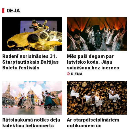
DEJA
Rudenī norisināsies 31.
Mēs paši degam par
Starptautiskais Baltijas
latvisko kodu. Jāņu
Baleta festivāls
svinēšana bez inerces
©
DIENA
Rātslaukumā notiks deju
Ar starpdisciplināriem
kolektīvu lielkoncerts
notikumiem un