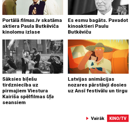
Portālā
filmas.lv
skatāma
Es esmu bagāts. Pavadot
aktiera Paula Butkēviča
kinoaktieri Paulu
kinolomu izlase
Butkēviču
Sāksies biļešu
Latvijas animācijas
tirdzniecība uz
nozares pārstāvji dosies
pirmajiem Viestura
uz Ansī festivālu un tirgu
Kairiša spēlfilmas
Uļa
seansiem
Vairāk
KINO/TV