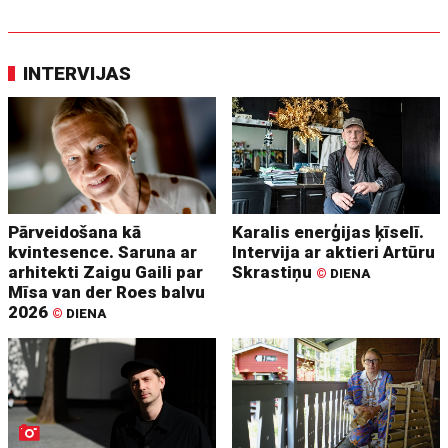
INTERVIJAS
Pārveidošana kā
Karalis enerģijas ķīselī.
kvintesence. Saruna ar
Intervija ar aktieri Artūru
arhitekti Zaigu Gaili par
Skrastiņu
©
DIENA
Mīsa van der Roes balvu
2026
©
DIENA