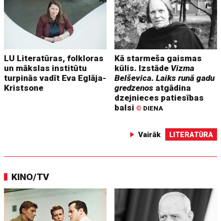
LU Literatūras, folkloras
Kā starmeša gaismas
un mākslas institūtu
kūlis. Izstāde
Vizma
turpinās vadīt Eva Eglāja-
Belševica. Laiks runā gadu
Kristsone
gredzenos
atgādina
dzejnieces patiesības
balsi
©
DIENA
Vairāk
LITERATŪRA
KINO/TV