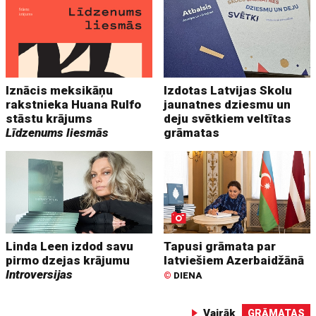
Iznācis meksikāņu
Izdotas Latvijas Skolu
rakstnieka Huana Rulfo
jaunatnes dziesmu un
stāstu krājums
deju svētkiem veltītas
Līdzenums liesmās
grāmatas
Linda Leen izdod savu
Tapusi grāmata par
pirmo dzejas krājumu
latviešiem Azerbaidžānā
Introversijas
©
DIENA
Vairāk
GRĀMATAS