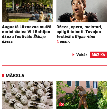
Augustā Lūznavas muižā
Džezs, opera, meistari,
norisināsies VIII Baltijas
spilgti talanti. Tuvojas
džeza festivāls
Škiuņa
festivāls
Rīgas ritmi
džezs
©
DIENA
Vairāk
MŪZIKA
MĀKSLA