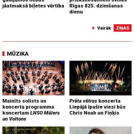
jāatmaksā biļetes vērtība
Rīgas 825. dzimšanas
dienu
Vairāk
ZIŅAS
MŪZIKA
Mainīts solists un
Prāta vētras
koncerta
koncerta programma
Liepājā īpašie viesi būs
koncertam
LNSO Mālers
Chris Noah un Fiņķis
un Voltons