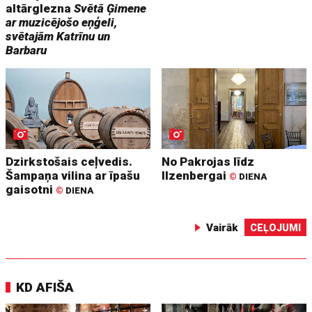
altārglezna
Svētā Ģimene
ar muzicējošo eņģeli,
svētajām Katrīnu un
Barbaru
Dzirkstošais ceļvedis.
No Pakrojas līdz
Šampaņa vilina ar īpašu
Ilzenbergai
©
DIENA
gaisotni
©
DIENA
Vairāk
CEĻOJUMI
KD AFIŠA