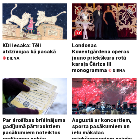
KDi iesaka: Tēli
Londonas
atdzīvojas kā pasakā
Koventgārdena operas
jauno priekškaru rotā
©
DIENA
karaļa Čārlza III
monogramma
©
DIENA
Par drošības brīdinājuma
Augustā ar koncertiem,
gadījumā pārtrauktiem
sporta pasākumiem un
pasākumiem noteiktos
ielu mākslas
gadījumos nebūs
priekšnesumiem svinēs