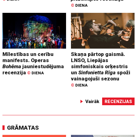
©
DIENA
Mīlestības un cerību
Skaņa pārtop gaismā.
manifests. Operas
LNSO, Liepājas
Bohēma
jauniestudējuma
simfoniskais orķestris
recenzija
un
Sinfonietta Rīga
spoži
©
DIENA
vainagojuši sezonu
©
DIENA
Vairāk
RECENZIJAS
GRĀMATAS