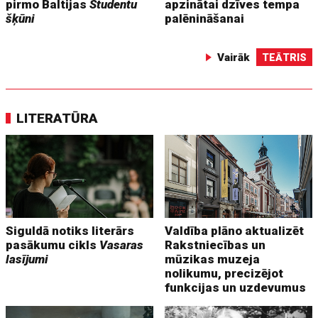
pirmo Baltijas
Studentu
apzinātai dzīves tempa
šķūni
palēnināšanai
Vairāk
TEĀTRIS
LITERATŪRA
Siguldā notiks literārs
Valdība plāno aktualizēt
pasākumu cikls
Vasaras
Rakstniecības un
lasījumi
mūzikas muzeja
nolikumu, precizējot
funkcijas un uzdevumus