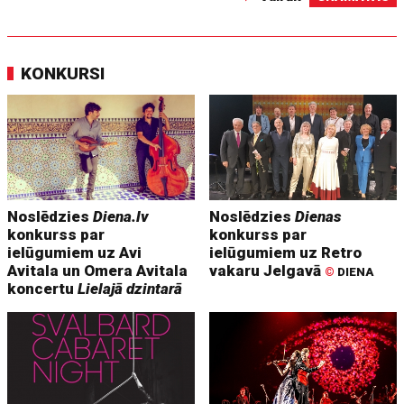
KONKURSI
Noslēdzies
Diena.lv
Noslēdzies
Dienas
konkurss par
konkurss par
ielūgumiem uz Avi
ielūgumiem uz Retro
Avitala un Omera Avitala
vakaru Jelgavā
©
DIENA
koncertu
Lielajā dzintarā