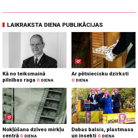
LAIKRAKSTA DIENA PUBLIKĀCIJAS
Kā no teiksmainā
Ar pētniecisku dzirksti
pilnības raga
©
DIENA
©
DIENA
Nokļūšana dzīves mirkļu
Dabas balsis, plastmasa
centrā
un insekti
©
DIENA
©
DIENA