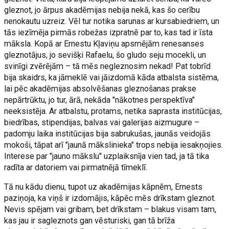
gleznot, jo ārpus akadēmijas nebija nekā, kas šo cerību
nenokautu uzreiz. Vēl tur notika sarunas ar kursabiedriem, un
tās iezīmēja pirmās robežas izpratnē par to, kas tad ir īsta
māksla. Kopā ar Ernestu Kļaviņu apsmējām renesanses
gleznotājus, jo sevišķi Rafaelu, šo gludo seju mocekli, un
svinīgi zvērējām – tā mēs negleznosim nekad! Pat tobrīd
bija skaidrs, ka jāmeklē vai jāizdomā kāda atbalsta sistēma,
lai pēc akadēmijas absolvēšanas gleznošanas prakse
nepārtrūktu, jo tur, ārā, nekāda "nākotnes perspektīva"
neeksistēja. Ar atbalstu, protams, netika saprasta institūcijas,
biedrības, stipendijas, balvas vai galerijas aizmugure –
padomju laika institūcijas bija sabrukušas, jaunās veidojās
mokoši, tāpat arī "jaunā mākslinieka" trops nebija iesakņojies.
Interese par "jauno mākslu" uzplaiksnīja vien tad, ja tā tika
radīta ar datoriem vai pirmatnējā tīmeklī.
Tā nu kādu dienu, tupot uz akadēmijas kāpnēm, Ernests
paziņoja, ka viņš ir izdomājis, kāpēc mēs drīkstam gleznot.
Nevis spējam vai gribam, bet drīkstam – blakus visam tam,
kas jau ir sagleznots gan vēsturiski, gan tā brīža