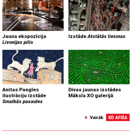
Jauna ekspozīcija
Izstāde
Atstātās liesmas
Livonijas pilis
Anitas Paegles
Divas jaunas izstādes
ilustrāciju izstāde
Māksla XO galerijā
Smalkās pasaules
Vairāk
KD AFIŠA