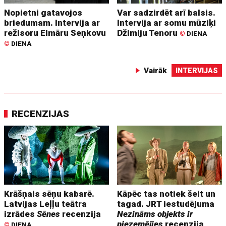
Nopietni gatavojos
Var sadzirdēt arī balsis.
briedumam. Intervija ar
Intervija ar somu mūziķi
režisoru Elmāru Seņkovu
Džimiju Tenoru
©
DIENA
©
DIENA
Vairāk
INTERVIJAS
RECENZIJAS
Krāšņais sēņu kabarē.
Kāpēc tas notiek šeit un
Latvijas Leļļu teātra
tagad. JRT iestudējuma
izrādes
Sēnes
recenzija
Nezināms objekts ir
piezemējies
recenzija
©
DIENA