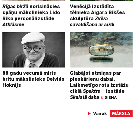
Rīgas biržā
norisināsies
Venēcijā izstādīta
spāņu mākslinieka Lido
tēlnieka Aigara Bikšes
Riko personālizstāde
skulptūra
Zvēra
Atklāsme
savaldīšana ar sirdi
88 gadu vecumā miris
Glabājot atmiņas par
britu mākslinieks Deivids
pieskārienu dabai.
Hoknijs
Laikmetīgo rotu izstāžu
ciklā
Spektrs
– izstāde
Skaistā daba
©
DIENA
Vairāk
MĀKSLA