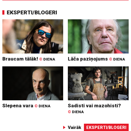
EKSPERTI/BLOGERI
Braucam tālāk!
Lāča paziņojums
©
DIENA
©
DIENA
Slepena vara
Sadisti vai mazohisti?
©
DIENA
©
DIENA
Vairāk
EKSPERTI/BLOGERI