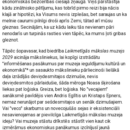
ekonomiskās bezcerības ciešajā žņaugā. Viņš pārstāstīja
kādu zinātnisko pētījumu, kas tobrīd pirmo reizi bija nācis
klajā ar hipotēzi, ka Visums nevis izplešas, bet saraujas un ka
melnie caurumi pilnīgi droši aprīs Zemi, tātad arī mūsu
gleznas. Secinājām, ka uz kādu laiku tās nevienam pāri
nenodarīs un turpinās rasties vien tāpēc, ka mums ļoti gribas
gleznot.
Tāpēc šopavasar, kad biedrība
Laikmetīgās mākslas muzejs
2029
aicināja māksliniekus, lai kopīgi izstrādātu
"informēšanas pasākumus par muzeja ieguldījumu kultūrā un
ekonomikā"* un sasaukto mākslinieku pārliecinoši lielākā
daļa izrādījās deviņdesmitajos dzimušie, nevis
deviņdesmitos pārlaidušie, šāda mēroga Noasa šķirošana
liekas pat loģiska. Greiza, bet loģiska. No "vecajiem"
sanāksmē pavīdējis vien Andris Eglītis un Kristaps Epners,
nemaz nerunājot par sešdesmitajos un senāk dzimušajiem.
Vai "veco" skarbums un novecojušās sejas ir eksistenciāli
nesavienojamas ar pievilcīga Laikmetīgās mākslas muzeja
ideju? Vai muzeja stāstu drīkstēs stāstīt vien kaut cik
izmērāmus ekonomiskus panākumus izcīnījusī jaunā