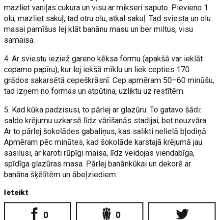
mazliet vaniļas cukura un visu ar mikseri saputo. Pievieno 1
olu, mazliet sakuļ, tad otru olu, atkal sakuļ. Tad sviesta un olu
masai pamīšus lej klāt banānu masu un ber miltus, visu
samaisa.
4. Ar sviestu ieziež gareno kēksa formu (apakšā var ieklāt
cepamo papīru), kur lej iekšā mīklu un liek cepties 170
grādos sakarsētā cepeškrāsnī. Cep apmēram 50–60 minūšu,
tad izņem no formas un atpūtina, uzliktu uz restītēm.
5. Kad kūka padzisusi, to pārlej ar glazūru. To gatavo šādi:
saldo krējumu uzkarsē līdz vārīšanās stadijai, bet neuzvāra.
Ar to pārlej šokolādes gabaliņus, kas salikti nelielā bļodiņā.
Apmēram pēc minūtes, kad šokolāde karstajā krējumā jau
sasilusi, ar karoti rūpīgi maisa, līdz veidojas viendabīga,
spīdīga glazūras masa. Pārlej banānkūkai un dekorē ar
banāna šķēlītēm un ābeļziediem.
Ieteikt
0
0