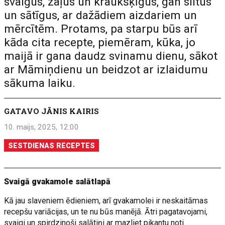
svaigus, zaļus un kraukšķīgus, gan siltus
un sātīgus, ar dažādiem aizdariem un
mērcītēm. Protams, pa starpu būs arī
kāda cita recepte, piemēram, kūka, jo
maijā ir gana daudz svinamu dienu, sākot
ar Māmiņdienu un beidzot ar izlaidumu
sākuma laiku.
GATAVO JĀNIS KAIRIS
10. maijs, 2025, 12:00
SESTDIENAS RECEPTES
Svaigā gvakamole salātlapā
Kā jau slaveniem ēdieniem, arī gvakamolei ir neskaitāmas
recepšu variācijas, un te nu būs manējā. Ātri pagatavojami,
svaigi un spirdzinoši salātiņi ar mazliet pikantu noti.