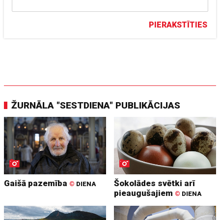
PIERAKSTĪTIES
ŽURNĀLA "SESTDIENA" PUBLIKĀCIJAS
Gaišā pazemība
Šokolādes svētki arī
©
DIENA
pieaugušajiem
©
DIENA