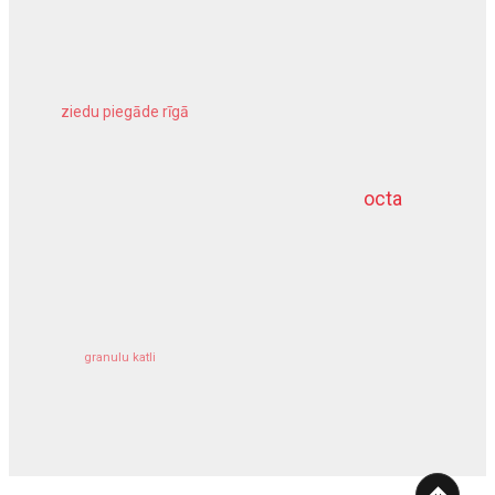
ziedu piegāde rīgā
meliorācijas darbi
octa
dziļurbums
kravu apdrošināšana
granulu katli
siltumsūknis