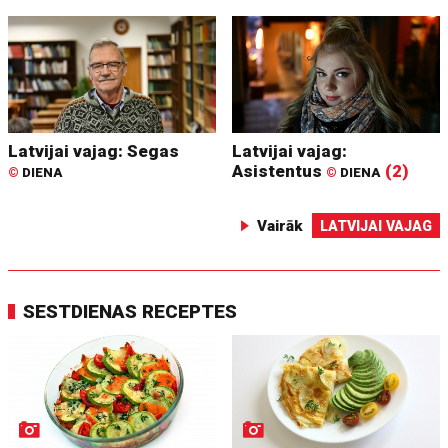
Latvijai vajag: Segas
Latvijai vajag:
Asistentus
(2)
©
DIENA
©
DIENA
Vairāk
LATVIJAI VAJAG
SESTDIENAS RECEPTES