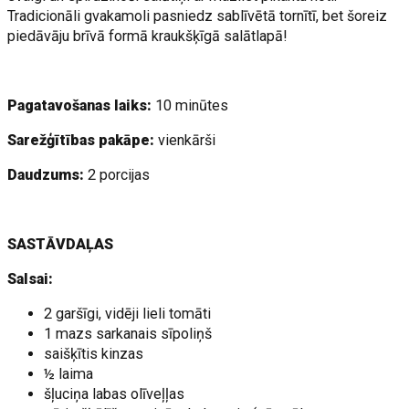
Tradicionāli gvakamoli pasniedz sablīvētā tornītī, bet šoreiz
piedāvāju brīvā formā kraukšķīgā salātlapā!
Pagatavošanas laiks:
10 minūtes
Sarežģītības pakāpe:
vienkārši
Daudzums:
2 porcijas
SASTĀVDAĻAS
Salsai:
2 garšīgi, vidēji lieli tomāti
1 mazs sarkanais sīpoliņš
saišķītis kinzas
½ laima
šļuciņa labas olīveļļas