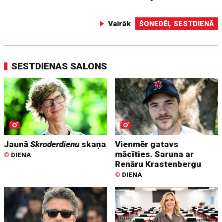
Vairāk
ŠONEDĒĻ SESTDIENĀ
SESTDIENAS SALONS
Jaunā
Skroderdienu
skaņa
Vienmēr gatavs
mācīties. Saruna ar
©
DIENA
Renāru Krastenbergu
©
DIENA