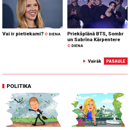
Vai ir pietiekami?
Priekšplānā BTS, Sombr
©
DIENA
un Sabrīna Kārpentere
©
DIENA
Vairāk
PASAULE
POLITIKA