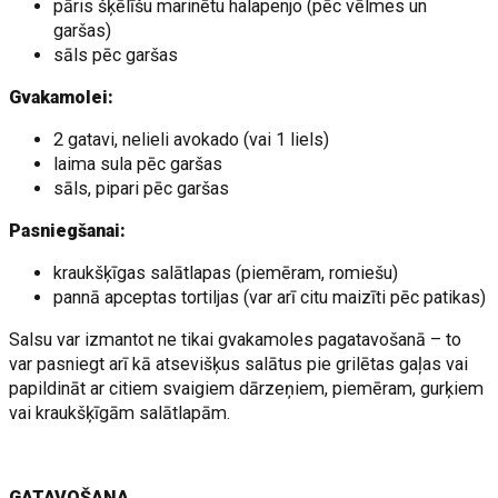
pāris šķēlīšu marinētu halapenjo (pēc vēlmes un
garšas)
sāls pēc garšas
Gvakamolei:
2 gatavi, nelieli avokado (vai 1 liels)
laima sula pēc garšas
sāls, pipari pēc garšas
Pasniegšanai:
kraukšķīgas salātlapas (piemēram, romiešu)
pannā apceptas tortiljas (var arī citu maizīti pēc patikas)
Salsu var izmantot ne tikai gvakamoles pagatavošanā – to
var pasniegt arī kā atsevišķus salātus pie grilētas gaļas vai
papildināt ar citiem svaigiem dārzeņiem, piemēram, gurķiem
vai kraukšķīgām salātlapām.
GATAVOŠANA