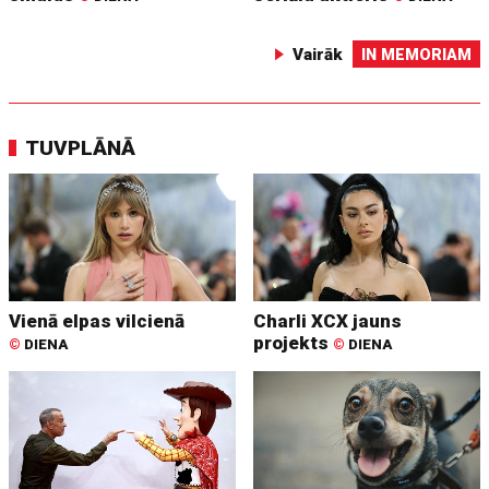
Vairāk
IN MEMORIAM
TUVPLĀNĀ
Vienā elpas vilcienā
Charli XCX jauns
projekts
©
DIENA
©
DIENA