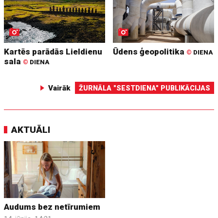
Kartēs parādās Lieldienu
Ūdens ģeopolitika
©
DIENA
sala
©
DIENA
Vairāk
ŽURNĀLA "SESTDIENA" PUBLIKĀCIJAS
AKTUĀLI
Audums bez netīrumiem