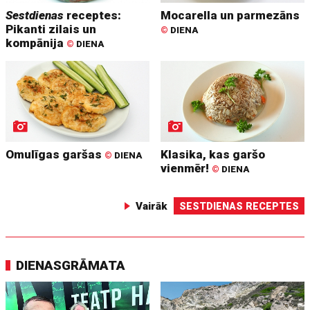
Sestdienas
receptes:
Mocarella un parmezāns
Pikanti zilais un
©
DIENA
kompānija
©
DIENA
Omulīgas garšas
Klasika, kas garšo
©
DIENA
vienmēr!
©
DIENA
Vairāk
SESTDIENAS RECEPTES
DIENASGRĀMATA