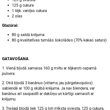
125 g cukura
1 tējk. vaniļas cukura
2 olas
Glazūrai:
80 g saldā krējuma
80 g kvalitatīvas tumšās šokolādes (70% kakao saturs)
GATAVOŠANA
1. Vienā bļodā samaisa 160 g miltu ar tējkaroti cepamā
pulvera.
2. Otrā bļodā 3 banānus (vēlams, jau pārgatavojušos)
sablendē ar 100 g skābā krējuma. Ja nav blendera, var
banānus arī saspaidīt ar dakšiņu un kārtīgi samaisīt ar
krējumu.
3. Trešajā bļodā liek 125 g ļoti mīksta sviesta, 125 g cukura,