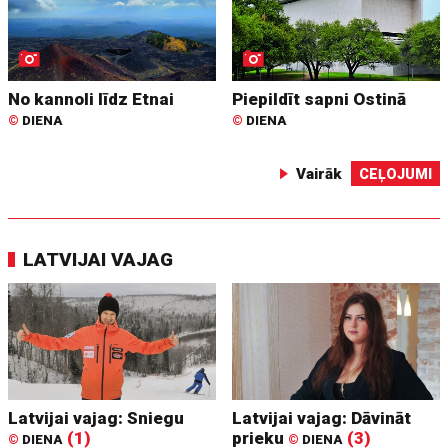
No kannoli līdz Etnai
Piepildīt sapni Ostinā
©
DIENA
©
DIENA
Vairāk
CEĻOJUMI
LATVIJAI VAJAG
Latvijai vajag: Sniegu
Latvijai vajag: Dāvināt
(1)
prieku
(3)
©
DIENA
©
DIENA