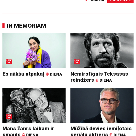
IN MEMORIAM
Es nākšu atpakaļ
Nemirstīgais Teksasas
©
DIENA
reindžers
©
DIENA
Mans žanrs laikam ir
Mūžībā devies iemīļotais
smaids
seriālu aktieris
©
DIENA
©
DIENA