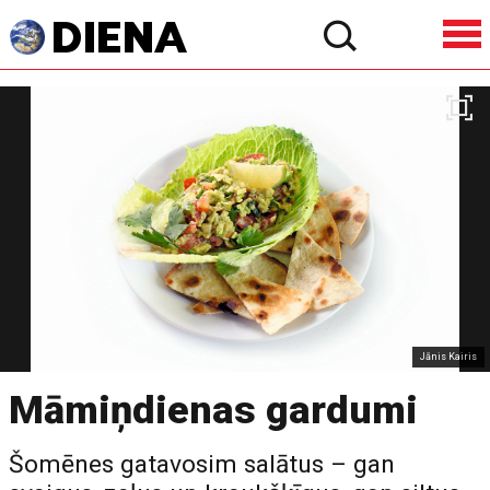
Jānis Kairis
Māmiņdienas gardumi
Šomēnes gatavosim salātus – gan