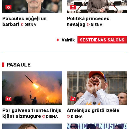
Pasaules eņģeļi un
Politikā princeses
barbari
nevajag
©
DIENA
©
DIENA
Vairāk
SESTDIENAS SALONS
PASAULE
Par galveno frontes līniju
Armēnijas grūtā izvēle
kļūst aizmugure
©
DIENA
©
DIENA