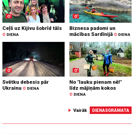
Ceļš uz Kijivu šobrīd tāls
Biznesa padomi un
mācības Sardīnijā
©
DIENA
©
DIENA
Svētku debesis pār
No "lauku pienam nē!"
Ukrainu
līdz mājiņām kokos
©
DIENA
©
DIENA
Vairāk
DIENASGRĀMATA