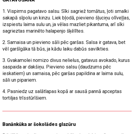
1. Vispirms pagatavo salsu. Sīki sagriež tomātus, ļoti smalki
sakapā sīpolu un kinzu. Liek bļodā, pievieno šļuciņu olīveļļas,
izspiestu laima sulu un, ja vēlas mazliet pikantuma, arī sīki
sagrieztas marinēto halapenjo šķēlītes.
2. Samaisa un pievieno sāli pēc garšas. Salsa ir gatava, bet
vēl garšīgāka tā būs, ja kādu laiku dabūs savilkties.
3. Gvakamolei nomizo divus nelielus, gatavus avokado, kurus
saspaida ar dakšiņu. Pievieno salsu (daudzums pēc
ieskatiem) un samaisa, pēc garšas papildina ar laima sulu,
sāli un pipariem.
4. Pasniedz uz salātlapas kopā ar sausā pannā apceptas
tortiljas trīsstūrīšiem.
Banānkūka ar šokolādes glazūru