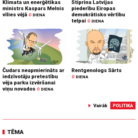
Klimata un enerģētikas
Stiprina Latvijas
ministrs Kaspars Melnis
piederību Eiropas
vīlies vējā
demokrātisko vērtību
©
DIENA
telpai
©
DIENA
Čudars neapmierināts ar
Rentgenologs Sārts
iedzīvotāju pretestību
©
DIENA
vēja parku izvēršanai
viņu novados
©
DIENA
Vairāk
POLITIKA
TĒMA