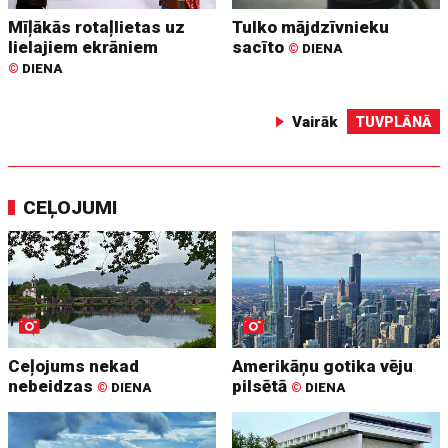
Mīļākās rotaļlietas uz
Tulko mājdzīvnieku
lielajiem ekrāniem
sacīto
©
DIENA
©
DIENA
Vairāk
TUVPLĀNĀ
CEĻOJUMI
Ceļojums nekad
Amerikāņu gotika vēju
nebeidzas
pilsētā
©
DIENA
©
DIENA