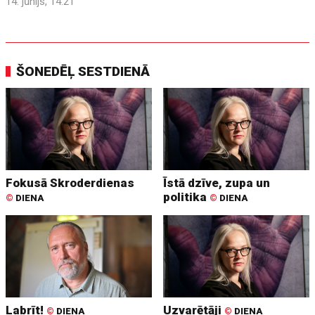
14. jūnijs, 14:21
ŠONEDĒĻ SESTDIENĀ
Fokusā Skroderdienas
Īstā dzīve, zupa un
politika
©
DIENA
©
DIENA
Labrīt!
Uzvarētāji
©
DIENA
©
DIENA