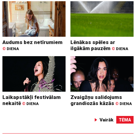
Audums bez netīrumiem
Lēnākas spēles ar
ilgākām pauzēm
©
DIENA
©
DIENA
Laikapstākļi festivālam
Zvaigžņu salidojums
nekaitē
grandiozās kāzās
©
DIENA
©
DIENA
Vairāk
TĒMA