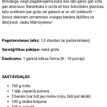
Brīnišķīga, viegli pagatavojama kūka, kas labi garšo gan silta,
gan atdzisusi. Banānkūka ir izcila arī bez šokolādes glazūras,
taču svētkiem par godu var gatavot ar un vēl izdekorēt –
šoreiz dekoram izmantotas svaigas banāna šķēlītes un
ābeļziedi. Jauku Māmiņdienu!
Pagatavošanas laiks:
1,5 stundas (ar padzesēšanu)
Sarežģītības pakāpe:
nekā grūta
Daudzums:
1 garenā kēksa forma (8 - 10 porciju)
SASTĀVDAĻAS
160 g miltu
1 tējk. cepamā pulvera
3 banāni (var būt jau melnu mizu, tādi pat labāk)
100 g skāba krējuma
125 g sviesta