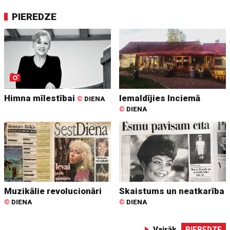
PIEREDZE
Himna mīlestībai
Iemaldījies Inciemā
©
DIENA
©
DIENA
Muzikālie revolucionāri
Skaistums un neatkarība
©
DIENA
©
DIENA
Vairāk
PIEREDZE