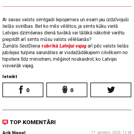
Ar savas valsts simtgadi lepojamies un esam jau izdzīvojuši
lielās svinības. Bet ko mēs vēlētos, ja simts kūku vietā
Latvijas dzimšanas dienā tuvākā vai tālākā nākotnē varētu
piepildīt arī simts mūsu valsts vēlēšanās?
Žurnāls
SestDiena
rubrikā
Latvijai vajag
arī pēc valsts lielās
jubilejas turpina sarunāties ar visdažādākajiem cilvēkiem no
hipstera līdz ministram, mēģinot noskaidrot, ko Latvijai
visvairāk vajag.
Ieteikt
0
0
TOP KOMENTĀRI
Arik Nippel
17. janvāris, 2020, 12:38