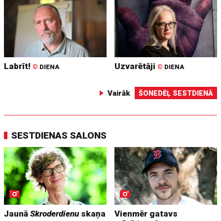
Labrīt!
Uzvarētāji
©
DIENA
©
DIENA
Vairāk
ŠONEDĒĻ SESTDIENĀ
SESTDIENAS SALONS
Jaunā
Skroderdienu
skaņa
Vienmēr gatavs