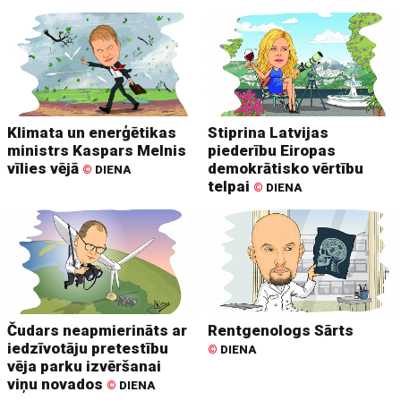
Klimata un enerģētikas
Stiprina Latvijas
ministrs Kaspars Melnis
piederību Eiropas
vīlies vējā
demokrātisko vērtību
©
DIENA
telpai
©
DIENA
Čudars neapmierināts ar
Rentgenologs Sārts
iedzīvotāju pretestību
©
DIENA
vēja parku izvēršanai
viņu novados
©
DIENA