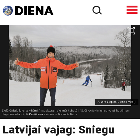
Aivars Liepiņš, Dienas mediji
Lielākā daļa klientu – bērni. "Instruktoram vienmēr kabatā ir jābūt konfektei un salvetei, ko bērnam
degunu noslaucīt," tā
Kaķīškalna
saimnieks Rolands Rapa
Latvijai vajag: Sniegu