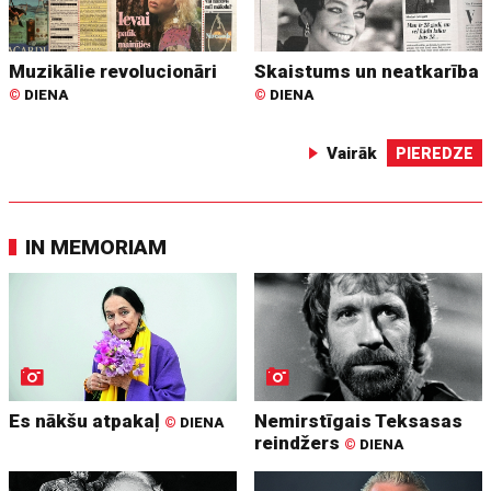
Muzikālie revolucionāri
Skaistums un neatkarība
©
DIENA
©
DIENA
Vairāk
PIEREDZE
IN MEMORIAM
Es nākšu atpakaļ
Nemirstīgais Teksasas
©
DIENA
reindžers
©
DIENA