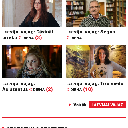
Latvijai vajag: Dāvināt
Latvijai vajag: Segas
prieku
(3)
©
DIENA
©
DIENA
Latvijai vajag:
Latvijai vajag: Tīru medu
Asistentus
(2)
(10)
©
DIENA
©
DIENA
Vairāk
LATVIJAI VAJAG