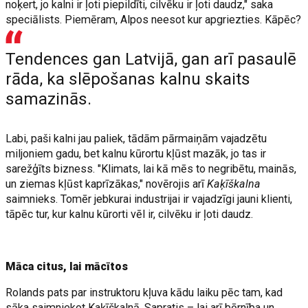
noķert, jo kalni ir ļoti piepildīti, cilvēku ir ļoti daudz," saka
speciālists. Piemēram, Alpos neesot kur apgriezties. Kāpēc?
Tendences gan Latvijā, gan arī pasaulē
rāda, ka slēpošanas kalnu skaits
samazinās.
Labi, paši kalni jau paliek, tādām pārmaiņām vajadzētu
miljoniem gadu, bet kalnu kūrortu kļūst mazāk, jo tas ir
sarežģīts bizness. "Klimats, lai kā mēs to negribētu, mainās,
un ziemas kļūst kaprīzākas," novērojis arī
Kaķīškalna
saimnieks. Tomēr jebkurai industrijai ir vajadzīgi jauni klienti,
tāpēc tur, kur kalnu kūrorti vēl ir, cilvēku ir ļoti daudz.
Māca citus, lai mācītos
Rolands pats par instruktoru kļuva kādu laiku pēc tam, kad
sāka saimniekot Kaķīškalnā. Sapratis – lai arī bērnība un