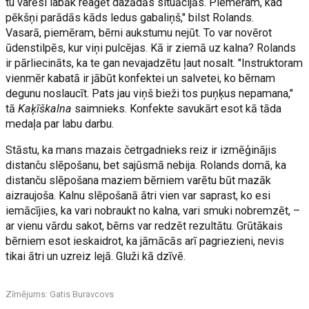
tu varēsi labāk reaģēt dažādās situācijās. Piemēram, kad
pēkšņi parādās kāds ledus gabaliņš," bilst Rolands.
Vasarā, piemēram, bērni aukstumu nejūt. To var novērot
ūdenstilpēs, kur viņi pulcējas. Kā ir ziemā uz kalna? Rolands
ir pārliecināts, ka te gan nevajadzētu ļaut nosalt. "Instruktoram
vienmēr kabatā ir jābūt konfektei un salvetei, ko bērnam
degunu noslaucīt. Pats jau viņš bieži tos puņķus nepamana,"
tā
Kaķīškalna
saimnieks. Konfekte savukārt esot kā tāda
medaļa par labu darbu.
Stāstu, ka mans mazais četrgadnieks reiz ir izmēģinājis
distanču slēpošanu, bet sajūsmā nebija. Rolands domā, ka
distanču slēpošana maziem bērniem varētu būt mazāk
aizraujoša. Kalnu slēpošanā ātri vien var saprast, ko esi
iemācījies, ka vari nobraukt no kalna, vari smuki nobremzēt, –
ar vienu vārdu sakot, bērns var redzēt rezultātu. Grūtākais
bērniem esot ieskaidrot, ka jāmācās arī pagriezieni, nevis
tikai ātri un uzreiz lejā. Gluži kā dzīvē.
Zīmējums: Gatis Buravcovs