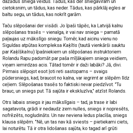
dažādus sniega veidus. Tādus, kas der sniegavīram un
cietoksnim, un tādus, kas neder. Tādus, kas pārklāj egles ar
baltu segu, un tādus, kas nokrīt garām.
Taču slēpošanai der visādi. Jo īpaši tāpēc, ka Latvijā kalnu
slēpošanas trasēs – vienalga, ir vai nav sniega – pamatā
paļaujas uz mākslīgo sniegu. Tomēr, kad aicinu vienu no
Siguldas atpūtas kompleksa
Kaķītis
(tautā vienkārši sauktu
par
Kaķīškalnu
) īpašniekiem un slēpošanas instruktoriem
Rolandu Rapu padomāt par paša mīļākajiem sniega veidiem,
viņam iemirdzas acis. Tātad tomēr ir daži labāki? Jā, divi.
Pirmais slēpojot esot ļoti reti sastopams – svaigs
pūdersniegs, kad, braucot no kalna, var iegrimt ar slēpēm līdz
ceļiem. Slēpošanas trasēs to faktiski nevar piedzīvot. "Tu
brauc, un sniegs put. Tā sajūta ir ekskluzīva," atzīst Rolands.
Otrs labais sniegs ir jau mākslīgais – tad, ja trase ir labi
sagatavota, grādi ir nedaudz zem nulles, sniegs ir nopresēts,
nofrēzēts, nogludināts. Un nav neviena ledus placīša, sniegs
klausa slēpēm. "Nē, un tas nav kā sviests – pietiekami ciets,
lai noturētu. Tā ir otra lidošanas sajūta, ko tagad arī grūti