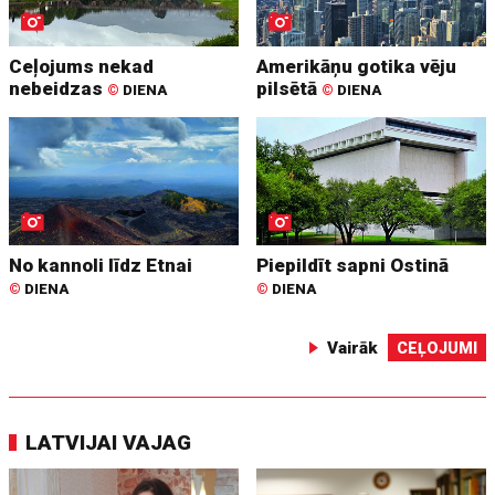
Ceļojums nekad
Amerikāņu gotika vēju
nebeidzas
pilsētā
©
DIENA
©
DIENA
No kannoli līdz Etnai
Piepildīt sapni Ostinā
©
DIENA
©
DIENA
Vairāk
CEĻOJUMI
LATVIJAI VAJAG