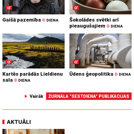
Gaišā pazemība
Šokolādes svētki arī
©
DIENA
pieaugušajiem
©
DIENA
Kartēs parādās Lieldienu
Ūdens ģeopolitika
©
DIENA
sala
©
DIENA
Vairāk
ŽURNĀLA "SESTDIENA" PUBLIKĀCIJAS
AKTUĀLI