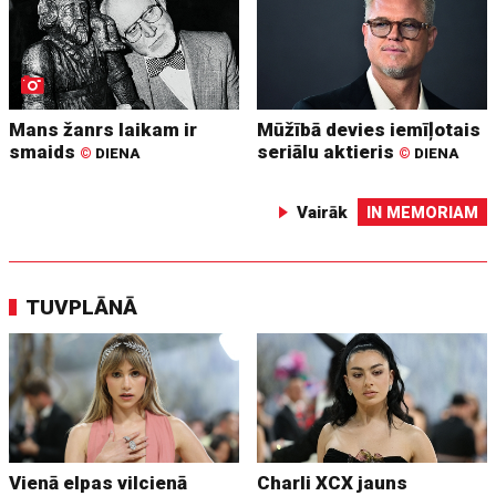
Mans žanrs laikam ir
Mūžībā devies iemīļotais
smaids
seriālu aktieris
©
DIENA
©
DIENA
Vairāk
IN MEMORIAM
TUVPLĀNĀ
Vienā elpas vilcienā
Charli XCX jauns