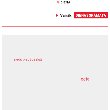
©
DIENA
Vairāk
DIENASGRĀMATA
ziedu piegāde rīgā
meliorācijas darbi
octa
dziļurbums
kravu apdrošināšana