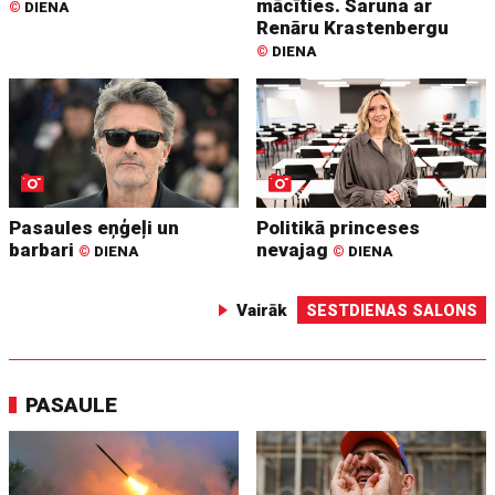
mācīties. Saruna ar
©
DIENA
Renāru Krastenbergu
©
DIENA
Pasaules eņģeļi un
Politikā princeses
barbari
nevajag
©
DIENA
©
DIENA
Vairāk
SESTDIENAS SALONS
PASAULE