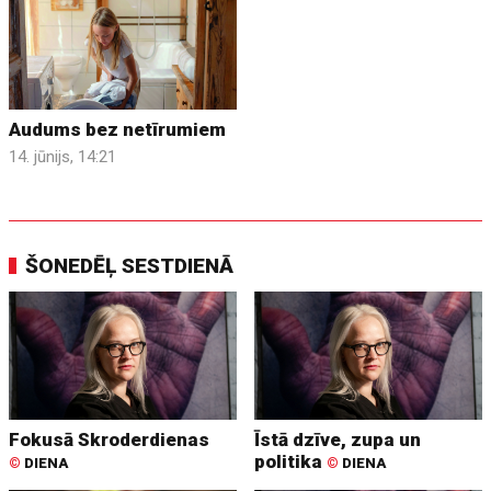
Audums bez netīrumiem
14. jūnijs, 14:21
ŠONEDĒĻ SESTDIENĀ
Fokusā Skroderdienas
Īstā dzīve, zupa un
politika
©
DIENA
©
DIENA