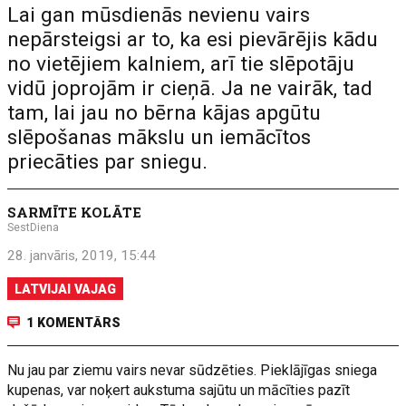
Lai gan mūsdienās nevienu vairs
nepārsteigsi ar to, ka esi pievārējis kādu
no vietējiem kalniem, arī tie slēpotāju
vidū joprojām ir cieņā. Ja ne vairāk, tad
tam, lai jau no bērna kājas apgūtu
slēpošanas mākslu un iemācītos
priecāties par sniegu.
SARMĪTE KOLĀTE
SestDiena
28. janvāris, 2019, 15:44
LATVIJAI VAJAG
1 KOMENTĀRS
Nu jau par ziemu vairs nevar sūdzēties. Pieklājīgas sniega
kupenas, var noķert aukstuma sajūtu un mācīties pazīt