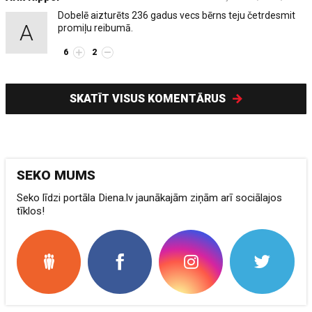
Dobelē aizturēts 236 gadus vecs bērns teju četrdesmit
A
promiļu reibumā.
6
2
SKATĪT VISUS KOMENTĀRUS
SEKO MUMS
Seko līdzi portāla Diena.lv jaunākajām ziņām arī sociālajos
tīklos!