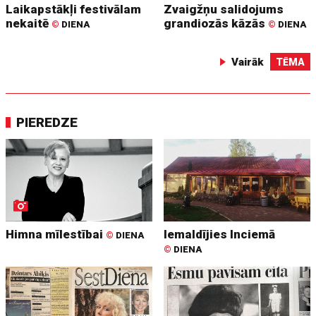
Laikapstākļi festivālam
Zvaigžņu salidojums
nekaitē
grandiozās kāzās
©
DIENA
©
DIENA
Vairāk
TĒMA
PIEREDZE
Himna mīlestībai
Iemaldījies Inciemā
©
DIENA
©
DIENA