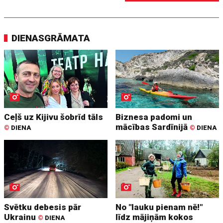
DIENASGRĀMATA
Ceļš uz Kijivu šobrīd tāls
Biznesa padomi un
mācības Sardīnijā
©
DIENA
©
DIENA
Svētku debesis pār
No "lauku pienam nē!"
Ukrainu
līdz mājiņām kokos
©
DIENA