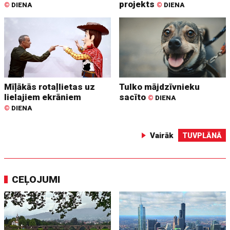
projekts
©
DIENA
©
DIENA
Mīļākās rotaļlietas uz
Tulko mājdzīvnieku
lielajiem ekrāniem
sacīto
©
DIENA
©
DIENA
Vairāk
TUVPLĀNĀ
CEĻOJUMI