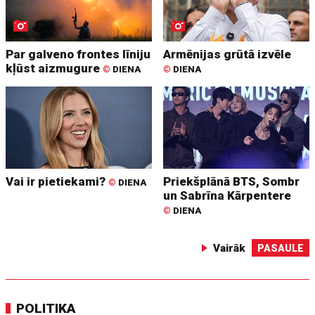
Par galveno frontes līniju
Armēnijas grūtā izvēle
kļūst aizmugure
©
DIENA
©
DIENA
Vai ir pietiekami?
Priekšplānā BTS, Sombr
©
DIENA
un Sabrīna Kārpentere
©
DIENA
Vairāk
PASAULE
POLITIKA