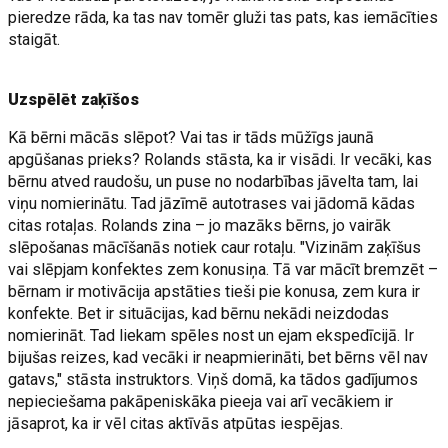
pieredze rāda, ka tas nav tomēr gluži tas pats, kas iemācīties
staigāt.
Uzspēlēt zaķīšos
Kā bērni mācās slēpot? Vai tas ir tāds mūžīgs jaunā
apgūšanas prieks? Rolands stāsta, ka ir visādi. Ir vecāki, kas
bērnu atved raudošu, un puse no nodarbības jāvelta tam, lai
viņu nomierinātu. Tad jāzīmē autotrases vai jādomā kādas
citas rotaļas. Rolands zina – jo mazāks bērns, jo vairāk
slēpošanas mācīšanās notiek caur rotaļu. "Vizinām zaķīšus
vai slēpjam konfektes zem konusiņa. Tā var mācīt bremzēt –
bērnam ir motivācija apstāties tieši pie konusa, zem kura ir
konfekte. Bet ir situācijas, kad bērnu nekādi neizdodas
nomierināt. Tad liekam spēles nost un ejam ekspedīcijā. Ir
bijušas reizes, kad vecāki ir neapmierināti, bet bērns vēl nav
gatavs," stāsta instruktors. Viņš domā, ka tādos gadījumos
nepieciešama pakāpeniskāka pieeja vai arī vecākiem ir
jāsaprot, ka ir vēl citas aktīvās atpūtas iespējas.