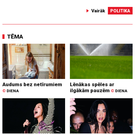
Vairāk
POLITIKA
TĒMA
Audums bez netīrumiem
Lēnākas spēles ar
ilgākām pauzēm
©
DIENA
©
DIENA