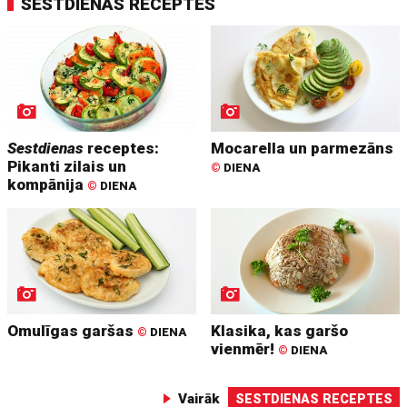
SESTDIENAS RECEPTES
Sestdienas
receptes:
Mocarella un parmezāns
Pikanti zilais un
©
DIENA
kompānija
©
DIENA
Omulīgas garšas
Klasika, kas garšo
©
DIENA
vienmēr!
©
DIENA
Vairāk
SESTDIENAS RECEPTES