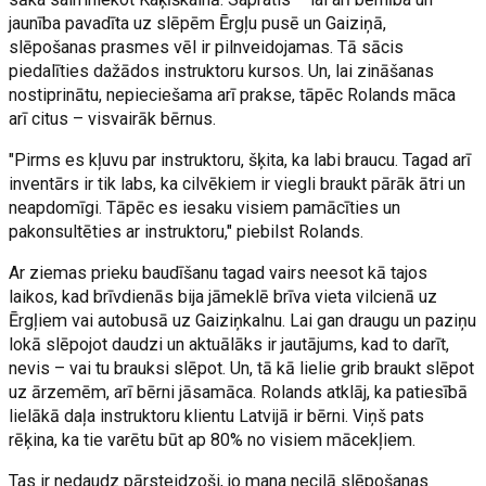
jaunība pavadīta uz slēpēm Ērgļu pusē un Gaiziņā,
slēpošanas prasmes vēl ir pilnveidojamas. Tā sācis
piedalīties dažādos instruktoru kursos. Un, lai zināšanas
nostiprinātu, nepieciešama arī prakse, tāpēc Rolands māca
arī citus – visvairāk bērnus.
"Pirms es kļuvu par instruktoru, šķita, ka labi braucu. Tagad arī
inventārs ir tik labs, ka cilvēkiem ir viegli braukt pārāk ātri un
neapdomīgi. Tāpēc es iesaku visiem pamācīties un
pakonsultēties ar instruktoru," piebilst Rolands.
Ar ziemas prieku baudīšanu tagad vairs neesot kā tajos
laikos, kad brīvdienās bija jāmeklē brīva vieta vilcienā uz
Ērgļiem vai autobusā uz Gaiziņkalnu. Lai gan draugu un paziņu
lokā slēpojot daudzi un aktuālāks ir jautājums, kad to darīt,
nevis – vai tu brauksi slēpot. Un, tā kā lielie grib braukt slēpot
uz ārzemēm, arī bērni jāsamāca. Rolands atklāj, ka patiesībā
lielākā daļa instruktoru klientu Latvijā ir bērni. Viņš pats
rēķina, ka tie varētu būt ap 80% no visiem mācekļiem.
Tas ir nedaudz pārsteidzoši, jo mana necilā slēpošanas